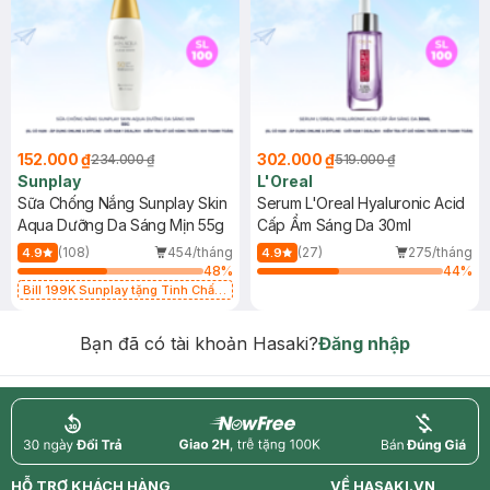
152.000 ₫
302.000 ₫
234.000 ₫
519.000 ₫
Sunplay
L'Oreal
Sữa Chống Nắng Sunplay Skin
Serum L'Oreal Hyaluronic Acid
Aqua Dưỡng Da Sáng Mịn 55g
Cấp Ẩm Sáng Da 30ml
(108)
454/tháng
(27)
275/tháng
4.9
4.9
48
%
44
%
Bill 199K Sunplay tặng Tinh Chất
Chống Nắng 7g trị giá 30K (SL có
hạn)
Bạn đã có tài khoản Hasaki?
Đăng nhập
return
nowfree
price
HỖ TRỢ KHÁCH HÀNG
VỀ HASAKI.VN