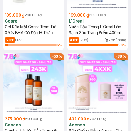
139.000 ₫
169.000 ₫
298.000 ₫
289.000 ₫
Cosrx
L'Oreal
Gel Rửa Mặt Cosrx Tràm Trà,
Nước Tẩy Trang L'Oreal Làm
0.5% BHA Có Độ pH Thấp
Sạch Sâu Trang Điểm 400ml
150ml
(173)
(298)
786/tháng
5.0
4.8
6
%
99
%
-
53
%
-
38
%
275.000 ₫
432.000 ₫
590.000 ₫
702.000 ₫
Cocoon
Anessa
Combo 2 Nước Tẩy Trang Bí
Sữa Chống Nắng Anessa Cho