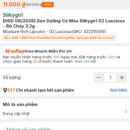
11.000 ₫
165.000 ₫
-
93
%
Silkygirl
[HSD 08/2026] Son Dưỡng Có Màu Silkygirl 02 Luscious​
- Đỏ Cháy 3.2g
Moisture Rich Lipcolor - 02 Luscious
(SKU:
422315599
)
BILL 199K TẶNG Phấn Phủ Kiềm Dầu Không Màu 7g trị giá 198K (SL có hạn)
Giao Nhanh Miễn Phí 2H
Bạn muốn nhận hàng trước
10h
ngày mai. Đặt hàng trước
24h
và
chọn giao hàng
2H
ở bước thanh toán.
Xem chi tiết
Số lượng:
337
Chi nhánh tạm hết sản phẩm
Xem thêm
Mô tả sản phẩm
Đang cập nhật
Thông số sản phẩm