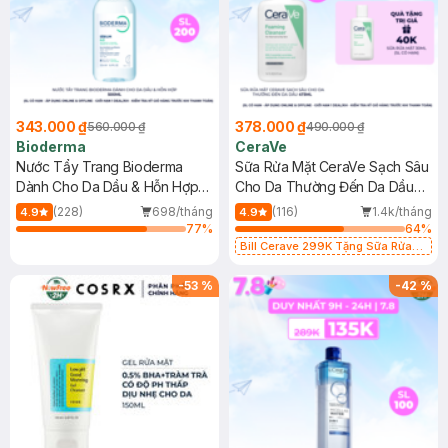
343.000 ₫
378.000 ₫
560.000 ₫
490.000 ₫
Bioderma
CeraVe
Nước Tẩy Trang Bioderma
Sữa Rửa Mặt CeraVe Sạch Sâu
Dành Cho Da Dầu & Hỗn Hợp
Cho Da Thường Đến Da Dầu
500ml
473ml
(228)
698/tháng
(116)
1.4k/tháng
4.9
4.9
77
%
64
%
Bill Cerave 299K Tặng Sữa Rửa
Mặt Cerave 30ml (SL có hạn)
-
53
%
-
42
%