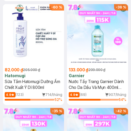
Gel rửa mặt da dầu nhạy cảm 50ml
(SL có hạn)
-
60
%
-
36
%
82.000 ₫
133.000 ₫
205.000 ₫
209.000 ₫
Hatomugi
Garnier
Sữa Tắm Hatomugi Dưỡng Ẩm
Nước Tẩy Trang Garnier Dành
Chiết Xuất Ý Dĩ 800ml
Cho Da Dầu Và Mụn 400ml
(Mới)
(123)
714/tháng
(69)
907/tháng
4.9
4.9
52
%
64
%
-
35
%
-
42
%