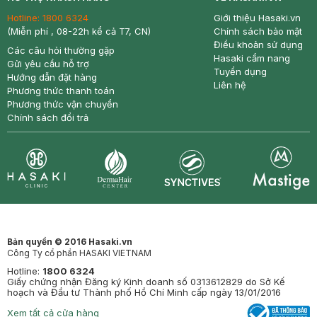
Hotline:
1800 6324
Giới thiệu Hasaki.vn
(Miễn phí , 08-22h kể cả T7, CN)
Chính sách bảo mật
Điều khoản sử dụng
Các câu hỏi thường gặp
Hasaki cẩm nang
Gửi yêu cầu hỗ trợ
Tuyển dụng
Hướng dẫn đặt hàng
Liên hệ
Phương thức thanh toán
Phương thức vận chuyển
Chính sách đổi trả
Synctives
Clinic
Dermahair
Mastige
Bản quyền © 2016 Hasaki.vn
Công Ty cổ phần HASAKI VIETNAM
Hotline:
1800 6324
Giấy chứng nhận Đăng ký Kinh doanh số 0313612829 do Sở Kế
hoạch và Đầu tư Thành phố Hồ Chí Minh cấp ngày 13/01/2016
Xem tất cả cửa hàng