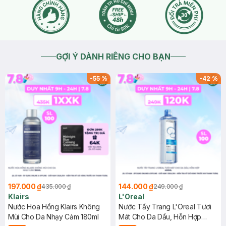
GỢI Ý DÀNH RIÊNG CHO BẠN
-
55
%
-
42
%
197.000 ₫
144.000 ₫
435.000 ₫
249.000 ₫
Klairs
L'Oreal
Nước Hoa Hồng Klairs Không
Nước Tẩy Trang L'Oreal Tươi
Mùi Cho Da Nhạy Cảm 180ml
Mát Cho Da Dầu, Hỗn Hợp