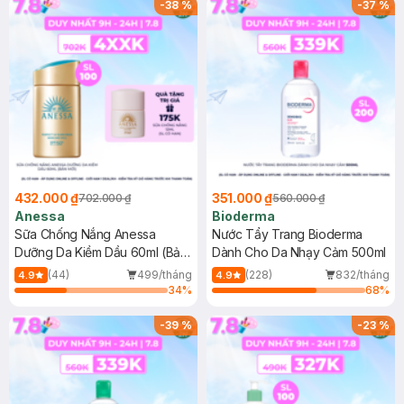
-
38
%
-
37
%
432.000 ₫
351.000 ₫
702.000 ₫
560.000 ₫
Anessa
Bioderma
Sữa Chống Nắng Anessa
Nước Tẩy Trang Bioderma
Dưỡng Da Kiềm Dầu 60ml (Bản
Dành Cho Da Nhạy Cảm 500ml
Mới)
(44)
499/tháng
(228)
832/tháng
4.9
4.9
34
%
68
%
-
39
%
-
23
%