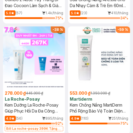
Đao Cocoon Làm Sạch & Giảm
Da Nhạy Cảm & Trẻ Em 60ml
Dầu 500ml
(Mới)
(57)
1.4k/tháng
(23)
410/tháng
5.0
5.0
75
%
34
%
-
38
%
-
59
%
278.000 ₫
553.000 ₫
445.000 ₫
1.350.000 ₫
La Roche-Posay
Martiderm
Kem Dưỡng La Roche-Posay
Kem Chống Nắng MartiDerm
Giúp Phục Hồi Da Đa Công
Phổ Rộng Bảo Vệ Toàn Diện
Dụng 40ml
40ml
(56)
895/tháng
(110)
251/tháng
4.9
4.9
92
%
75
%
Bill La roche-posay 399K Tặng