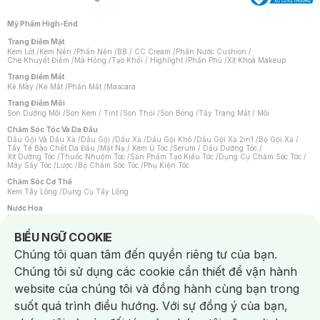
Mỹ Phẩm High-End
Trang Điểm Mặt
Kem Lót
/
Kem Nền
/
Phấn Nền
/
BB / CC Cream
/
Phấn Nước Cushion
/
Che Khuyết Điểm
/
Má Hồng
/
Tạo Khối / Highlight
/
Phấn Phủ
/
Xịt Khoá Makeup
Trang Điểm Mắt
Kẻ Mày
/
Kẻ Mắt
/
Phấn Mắt
/
Mascara
Trang Điểm Môi
Son Dưỡng Môi
/
Son Kem / Tint
/
Son Thỏi
/
Son Bóng
/
Tẩy Trang Mắt / Môi
Chăm Sóc Tóc Và Da Đầu
Dầu Gội Và Dầu Xả
/
Dầu Gội
/
Dầu Xả
/
Dầu Gội Khô
/
Dầu Gội Xả 2in1
/
Bộ Gội Xả
/
Tẩy Tế Bào Chết Da Đầu
/
Mặt Nạ / Kem Ủ Tóc
/
Serum / Dầu Dưỡng Tóc
/
Xịt Dưỡng Tóc
/
Thuốc Nhuộm Tóc
/
Sản Phẩm Tạo Kiểu Tóc
/
Dụng Cụ Chăm Sóc Tóc
/
Máy Sấy Tóc
/
Lược
/
Bộ Chăm Sóc Tóc
/
Phụ Kiện Tóc
Chăm Sóc Cơ Thể
Kem Tẩy Lông
/
Dụng Cụ Tẩy Lông
Nước Hoa
Nước Hoa Nữ
/
Nước Hoa Nam
/
Nước Hoa Cao Cấp
/
Xịt Thơm Toàn Thân
/
Nước Hoa Vùng Kín
Notice about cookies usage
BIỂU NGỮ COOKIE
Chăm Sóc Cá Nhân
Chúng tôi quan tâm đến quyền riêng tư của bạn.
Chống Muỗi
/
Khẩu Trang
/
Máy Massage
/
Mặt Nạ Xông Hơi
/
Nước Rửa Tay
/
Sản Phẩm Chăm Sóc Khác
/
Bàn Chải Đánh Răng
/
Bàn Chải Điện
/
Chúng tôi sử dụng các cookie cần thiết để vận hành
Hỗ Trợ Trắng Răng
/
Kem Đánh Răng
/
Máy Tăm Nước
/
Nước Súc Miệng
/
Tăm / Chỉ Nha Khoa
/
Xịt Thơm Miệng
/
Dung Dịch Vệ Sinh
/
Dưỡng Vùng Kín
/
website của chúng tôi và đồng hành cùng bạn trong
Khăn Ướt Vệ Sinh Vùng Kín
/
Băng Vệ Sinh
/
Tampon
/
Bọt Cạo Râu
/
Dao Cạo Râu
/
Máy Cạo Râu
suốt quá trình điều hướng. Với sự đồng ý của bạn,
Vấn Đề Về Da