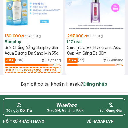
130.000 ₫
297.000 ₫
234.000 ₫
519.000 ₫
Sunplay
L'Oreal
Sữa Chống Nắng Sunplay Skin
Serum L'Oreal Hyaluronic Acid
Aqua Dưỡng Da Sáng Mịn 55g
Cấp Ẩm Sáng Da 30ml
(108)
531/tháng
(27)
279/tháng
4.9
4.9
90
%
22
%
Bill 199K Sunplay tặng Tinh Chất
Chống Nắng 7g trị giá 30K (SL có
hạn)
Bạn đã có tài khoản Hasaki?
Đăng nhập
return
nowfree
price
HỖ TRỢ KHÁCH HÀNG
VỀ HASAKI.VN