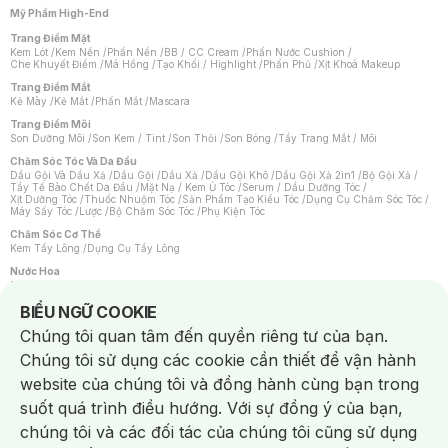
Mỹ Phẩm High-End
Trang Điểm Mặt
Kem Lót
/
Kem Nền
/
Phấn Nền
/
BB / CC Cream
/
Phấn Nước Cushion
/
Che Khuyết Điểm
/
Má Hồng
/
Tạo Khối / Highlight
/
Phấn Phủ
/
Xịt Khoá Makeup
Trang Điểm Mắt
Kẻ Mày
/
Kẻ Mắt
/
Phấn Mắt
/
Mascara
Trang Điểm Môi
Son Dưỡng Môi
/
Son Kem / Tint
/
Son Thỏi
/
Son Bóng
/
Tẩy Trang Mắt / Môi
Chăm Sóc Tóc Và Da Đầu
Dầu Gội Và Dầu Xả
/
Dầu Gội
/
Dầu Xả
/
Dầu Gội Khô
/
Dầu Gội Xả 2in1
/
Bộ Gội Xả
/
Tẩy Tế Bào Chết Da Đầu
/
Mặt Nạ / Kem Ủ Tóc
/
Serum / Dầu Dưỡng Tóc
/
Xịt Dưỡng Tóc
/
Thuốc Nhuộm Tóc
/
Sản Phẩm Tạo Kiểu Tóc
/
Dụng Cụ Chăm Sóc Tóc
/
Máy Sấy Tóc
/
Lược
/
Bộ Chăm Sóc Tóc
/
Phụ Kiện Tóc
Chăm Sóc Cơ Thể
Kem Tẩy Lông
/
Dụng Cụ Tẩy Lông
Nước Hoa
Nước Hoa Nữ
/
Nước Hoa Nam
/
Nước Hoa Cao Cấp
/
Xịt Thơm Toàn Thân
/
Nước Hoa Vùng Kín
Notice about cookies usage
BIỂU NGỮ COOKIE
Chăm Sóc Cá Nhân
Chúng tôi quan tâm đến quyền riêng tư của bạn.
Chống Muỗi
/
Khẩu Trang
/
Máy Massage
/
Mặt Nạ Xông Hơi
/
Nước Rửa Tay
/
Sản Phẩm Chăm Sóc Khác
/
Bàn Chải Đánh Răng
/
Bàn Chải Điện
/
Chúng tôi sử dụng các cookie cần thiết để vận hành
Hỗ Trợ Trắng Răng
/
Kem Đánh Răng
/
Máy Tăm Nước
/
Nước Súc Miệng
/
Tăm / Chỉ Nha Khoa
/
Xịt Thơm Miệng
/
Dung Dịch Vệ Sinh
/
Dưỡng Vùng Kín
/
website của chúng tôi và đồng hành cùng bạn trong
Khăn Ướt Vệ Sinh Vùng Kín
/
Băng Vệ Sinh
/
Tampon
/
Bọt Cạo Râu
/
Dao Cạo Râu
/
Máy Cạo Râu
suốt quá trình điều hướng. Với sự đồng ý của bạn,
Vấn Đề Về Da
chúng tôi và các đối tác của chúng tôi cũng sử dụng
Da Dầu / Lỗ Chân Lông To
/
Da Khô / Mất Nước
/
Da Lão Hóa
/
Da Mụn
/
Da Nhạy Cảm / Kích Ứng
/
Da Xỉn Màu
/
Thâm / Nám / Tàn Nhang
/