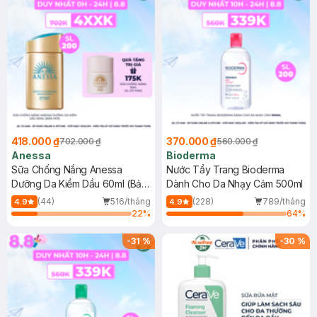
418.000 ₫
370.000 ₫
702.000 ₫
560.000 ₫
Anessa
Bioderma
Sữa Chống Nắng Anessa
Nước Tẩy Trang Bioderma
Dưỡng Da Kiềm Dầu 60ml (Bản
Dành Cho Da Nhạy Cảm 500ml
Mới)
(44)
516/tháng
(228)
789/tháng
4.9
4.9
22
%
64
%
-
31
%
-
30
%