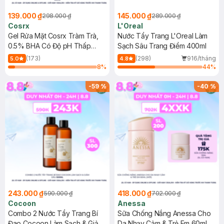
139.000 ₫
145.000 ₫
298.000 ₫
289.000 ₫
Cosrx
L'Oreal
Gel Rửa Mặt Cosrx Tràm Trà,
Nước Tẩy Trang L'Oreal Làm
0.5% BHA Có Độ pH Thấp
Sạch Sâu Trang Điểm 400ml
150ml
(173)
(298)
916/tháng
5.0
4.8
8
%
44
%
-
59
%
-
40
%
243.000 ₫
418.000 ₫
590.000 ₫
702.000 ₫
Cocoon
Anessa
Combo 2 Nước Tẩy Trang Bí
Sữa Chống Nắng Anessa Cho
Đao Cocoon Làm Sạch & Giảm
Da Nhạy Cảm & Trẻ Em 60ml