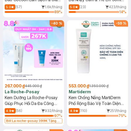
Dầu 500ml
(Mới)
(57)
1.6k/tháng
(23)
423/tháng
5.0
5.0
89
%
14
%
-
40
%
-
59
%
267.000 ₫
553.000 ₫
445.000 ₫
1.350.000 ₫
La Roche-Posay
Martiderm
Kem Dưỡng La Roche-Posay
Kem Chống Nắng MartiDerm
Giúp Phục Hồi Da Đa Công
Phổ Rộng Bảo Vệ Toàn Diện
Dụng 40ml
40ml
(56)
932/tháng
(110)
251/tháng
4.9
4.9
97
%
75
%
Bill La roche-posay 399K Tặng
Gel rửa mặt da dầu nhạy cảm 50ml
(SL có hạn)