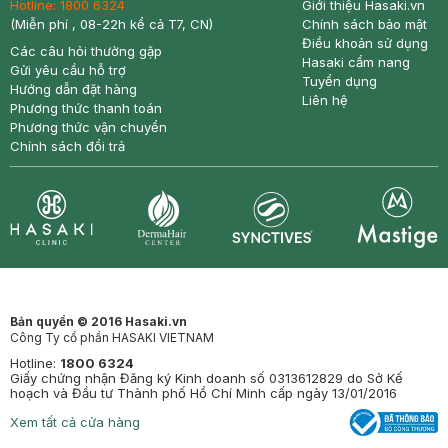
Hotline:
1800 6324
Giới thiệu Hasaki.vn
(Miễn phí , 08-22h kể cả T7, CN)
Chính sách bảo mật
Điều khoản sử dụng
Các câu hỏi thường gặp
Hasaki cẩm nang
Gửi yêu cầu hỗ trợ
Tuyển dụng
Hướng dẫn đặt hàng
Liên hệ
Phương thức thanh toán
Phương thức vận chuyển
Chính sách đổi trả
Synctives
Clinic
Dermahair
Mastige
Bản quyền © 2016 Hasaki.vn
Công Ty cổ phần HASAKI VIETNAM
Hotline:
1800 6324
Giấy chứng nhận Đăng ký Kinh doanh số 0313612829 do Sở Kế
hoạch và Đầu tư Thành phố Hồ Chí Minh cấp ngày 13/01/2016
Xem tất cả cửa hàng