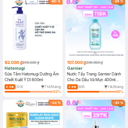
-
60
%
-
49
%
82.000 ₫
107.000 ₫
205.000 ₫
209.000 ₫
Hatomugi
Garnier
Sữa Tắm Hatomugi Dưỡng Ẩm
Nước Tẩy Trang Garnier Dành
Chiết Xuất Ý Dĩ 800ml
Cho Da Dầu Và Mụn 400ml
(Mới)
(123)
714/tháng
(69)
1.1k/tháng
4.9
4.9
52
%
66
%
-
44
%
-
43
%