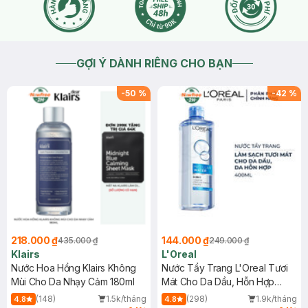
GỢI Ý DÀNH RIÊNG CHO BẠN
-
50
%
-
42
%
218.000 ₫
144.000 ₫
435.000 ₫
249.000 ₫
Klairs
L'Oreal
Nước Hoa Hồng Klairs Không
Nước Tẩy Trang L'Oreal Tươi
Mùi Cho Da Nhạy Cảm 180ml
Mát Cho Da Dầu, Hỗn Hợp
400ml
(148)
1.5k/tháng
(298)
1.9k/tháng
4.8
4.8