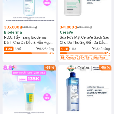
385.000 ₫
341.000 ₫
560.000 ₫
490.000 ₫
Bioderma
CeraVe
Nước Tẩy Trang Bioderma
Sữa Rửa Mặt CeraVe Sạch Sâu
Dành Cho Da Dầu & Hỗn Hợp
Cho Da Thường Đến Da Dầu
500ml
473ml
(228)
622/tháng
(116)
1.5k/tháng
4.9
4.9
64
%
16
%
Bill Cerave 299K Tặng Sữa Rửa
Mặt Cerave 30ml (SL có hạn)
-
53
%
-
50
%