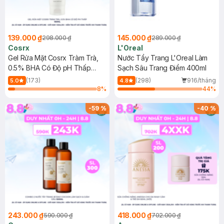
139.000 ₫
145.000 ₫
298.000 ₫
289.000 ₫
Cosrx
L'Oreal
Gel Rửa Mặt Cosrx Tràm Trà,
Nước Tẩy Trang L'Oreal Làm
0.5% BHA Có Độ pH Thấp
Sạch Sâu Trang Điểm 400ml
150ml
(173)
(298)
916/tháng
5.0
4.8
8
%
44
%
-
59
%
-
40
%
243.000 ₫
418.000 ₫
590.000 ₫
702.000 ₫