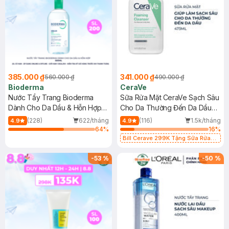
385.000 ₫
341.000 ₫
560.000 ₫
490.000 ₫
Bioderma
CeraVe
Nước Tẩy Trang Bioderma
Sữa Rửa Mặt CeraVe Sạch Sâu
Dành Cho Da Dầu & Hỗn Hợp
Cho Da Thường Đến Da Dầu
500ml
473ml
(228)
622/tháng
(116)
1.5k/tháng
4.9
4.9
64
%
16
%
Bill Cerave 299K Tặng Sữa Rửa
Mặt Cerave 30ml (SL có hạn)
-
53
%
-
50
%