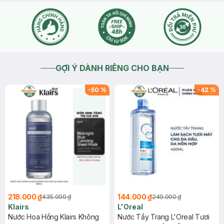
GỢI Ý DÀNH RIÊNG CHO BẠN
-
50
%
-
42
%
218.000 ₫
144.000 ₫
435.000 ₫
249.000 ₫
Klairs
L'Oreal
Nước Hoa Hồng Klairs Không
Nước Tẩy Trang L'Oreal Tươi