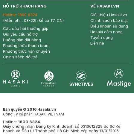
return
nowfree
price
HỖ TRỢ KHÁCH HÀNG
VỀ HASAKI.VN
Hotline:
1800 6324
Giới thiệu Hasaki.vn
(Miễn phí , 08-22h kể cả T7, CN)
Chính sách bảo mật
Điều khoản sử dụng
Các câu hỏi thường gặp
Hasaki cẩm nang
Gửi yêu cầu hỗ trợ
Tuyển dụng
Hướng dẫn đặt hàng
Liên hệ
Phương thức thanh toán
Phương thức vận chuyển
Chính sách đổi trả
Synctives
Clinic
Dermahair
Mastige
Bản quyền © 2016 Hasaki.vn
Công Ty cổ phần HASAKI VIETNAM
Hotline:
1800 6324
Giấy chứng nhận Đăng ký Kinh doanh số 0313612829 do Sở Kế
hoạch và Đầu tư Thành phố Hồ Chí Minh cấp ngày 13/01/2016