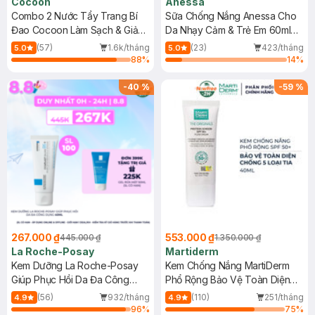
Cocoon
Anessa
Combo 2 Nước Tẩy Trang Bí
Sữa Chống Nắng Anessa Cho
Đao Cocoon Làm Sạch & Giảm
Da Nhạy Cảm & Trẻ Em 60ml
Dầu 500ml
(Mới)
(57)
1.6k/tháng
(23)
423/tháng
5.0
5.0
88
%
14
%
-
40
%
-
59
%
267.000 ₫
553.000 ₫
445.000 ₫
1.350.000 ₫
La Roche-Posay
Martiderm
Kem Dưỡng La Roche-Posay
Kem Chống Nắng MartiDerm
Giúp Phục Hồi Da Đa Công
Phổ Rộng Bảo Vệ Toàn Diện
Dụng 40ml
40ml
(56)
932/tháng
(110)
251/tháng
4.9
4.9
96
%
75
%