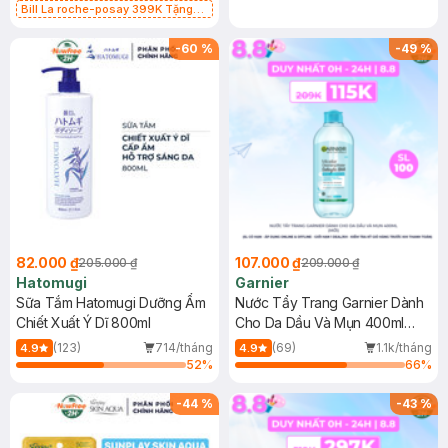
Bill La roche-posay 399K Tặng
Gel rửa mặt da dầu nhạy cảm 50ml
(SL có hạn)
-
60
%
-
49
%
82.000 ₫
107.000 ₫
205.000 ₫
209.000 ₫
Hatomugi
Garnier
Sữa Tắm Hatomugi Dưỡng Ẩm
Nước Tẩy Trang Garnier Dành
Chiết Xuất Ý Dĩ 800ml
Cho Da Dầu Và Mụn 400ml
(Mới)
(123)
714/tháng
(69)
1.1k/tháng
4.9
4.9
52
%
66
%
-
44
%
-
43
%