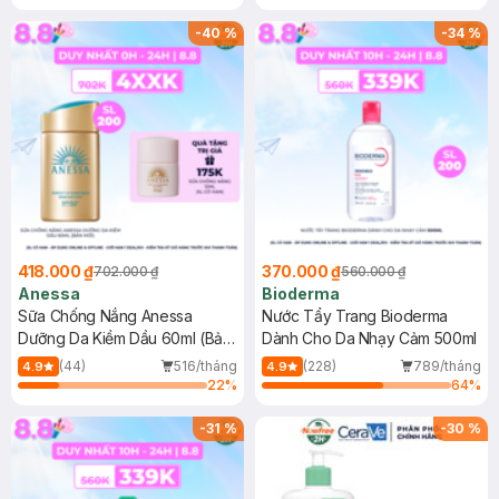
Chống Nắng Cho Da Nhạy Cảm
Gel rửa mặt da dầu nhạy cảm 50ml
SPF 50+ 20ml (SL Có Hạn)
(SL có hạn)
-
40
%
-
34
%
418.000 ₫
370.000 ₫
702.000 ₫
560.000 ₫
Anessa
Bioderma
Sữa Chống Nắng Anessa
Nước Tẩy Trang Bioderma
Dưỡng Da Kiềm Dầu 60ml (Bản
Dành Cho Da Nhạy Cảm 500ml
Mới)
(44)
516/tháng
(228)
789/tháng
4.9
4.9
22
%
64
%
-
31
%
-
30
%