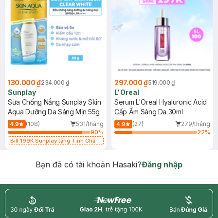
130.000 ₫
297.000 ₫
234.000 ₫
519.000 ₫
Sunplay
L'Oreal
Sữa Chống Nắng Sunplay Skin
Serum L'Oreal Hyaluronic Acid
Aqua Dưỡng Da Sáng Mịn 55g
Cấp Ẩm Sáng Da 30ml
(108)
531/tháng
(27)
279/tháng
4.9
4.9
90
%
22
%
Bill 199K Sunplay tặng Tinh Chất
Chống Nắng 7g trị giá 30K (SL có
hạn)
Bạn đã có tài khoản Hasaki?
Đăng nhập