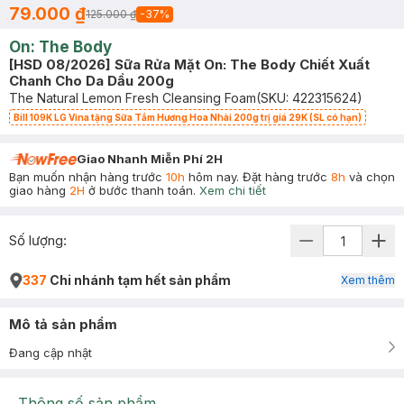
79.000 ₫
125.000 ₫
-
37
%
On: The Body
[HSD 08/2026] Sữa Rửa Mặt On: The Body Chiết Xuất
Chanh Cho Da Dầu 200g
The Natural Lemon Fresh Cleansing Foam
(SKU:
422315624
)
Bill 109K LG Vina tặng Sữa Tắm Hương Hoa Nhài 200g trị giá 29K (SL có hạn)
Giao Nhanh Miễn Phí 2H
Bạn muốn nhận hàng trước
10h
hôm nay. Đặt hàng trước
8h
và chọn
giao hàng
2H
ở bước thanh toán.
Xem chi tiết
Số lượng:
337
Chi nhánh tạm hết sản phẩm
Xem thêm
Mô tả sản phẩm
Đang cập nhật
Thông số sản phẩm