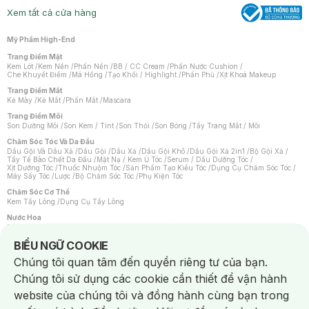
Xem tất cả cửa hàng
Mỹ Phẩm High-End
Trang Điểm Mặt
Kem Lót
/
Kem Nền
/
Phấn Nền
/
BB / CC Cream
/
Phấn Nước Cushion
/
Che Khuyết Điểm
/
Má Hồng
/
Tạo Khối / Highlight
/
Phấn Phủ
/
Xịt Khoá Makeup
Trang Điểm Mắt
Kẻ Mày
/
Kẻ Mắt
/
Phấn Mắt
/
Mascara
Trang Điểm Môi
Son Dưỡng Môi
/
Son Kem / Tint
/
Son Thỏi
/
Son Bóng
/
Tẩy Trang Mắt / Môi
Chăm Sóc Tóc Và Da Đầu
Dầu Gội Và Dầu Xả
/
Dầu Gội
/
Dầu Xả
/
Dầu Gội Khô
/
Dầu Gội Xả 2in1
/
Bộ Gội Xả
/
Tẩy Tế Bào Chết Da Đầu
/
Mặt Nạ / Kem Ủ Tóc
/
Serum / Dầu Dưỡng Tóc
/
Xịt Dưỡng Tóc
/
Thuốc Nhuộm Tóc
/
Sản Phẩm Tạo Kiểu Tóc
/
Dụng Cụ Chăm Sóc Tóc
/
Máy Sấy Tóc
/
Lược
/
Bộ Chăm Sóc Tóc
/
Phụ Kiện Tóc
Chăm Sóc Cơ Thể
Kem Tẩy Lông
/
Dụng Cụ Tẩy Lông
Nước Hoa
Nước Hoa Nữ
/
Nước Hoa Nam
/
Nước Hoa Cao Cấp
/
Xịt Thơm Toàn Thân
/
Nước Hoa Vùng Kín
Notice about cookies usage
BIỂU NGỮ COOKIE
Chăm Sóc Cá Nhân
Chúng tôi quan tâm đến quyền riêng tư của bạn.
Chống Muỗi
/
Khẩu Trang
/
Máy Massage
/
Mặt Nạ Xông Hơi
/
Nước Rửa Tay
/
Sản Phẩm Chăm Sóc Khác
/
Bàn Chải Đánh Răng
/
Bàn Chải Điện
/
Chúng tôi sử dụng các cookie cần thiết để vận hành
Hỗ Trợ Trắng Răng
/
Kem Đánh Răng
/
Máy Tăm Nước
/
Nước Súc Miệng
/
Tăm / Chỉ Nha Khoa
/
Xịt Thơm Miệng
/
Dung Dịch Vệ Sinh
/
Dưỡng Vùng Kín
/
website của chúng tôi và đồng hành cùng bạn trong
Khăn Ướt Vệ Sinh Vùng Kín
/
Băng Vệ Sinh
/
Tampon
/
Bọt Cạo Râu
/
Dao Cạo Râu
/
Máy Cạo Râu