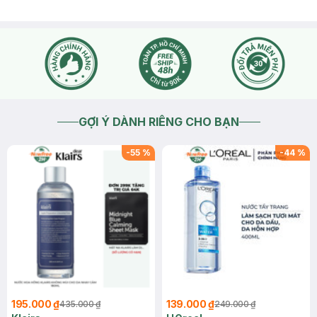
GỢI Ý DÀNH RIÊNG CHO BẠN
-
55
%
-
44
%
195.000 ₫
139.000 ₫
435.000 ₫
249.000 ₫