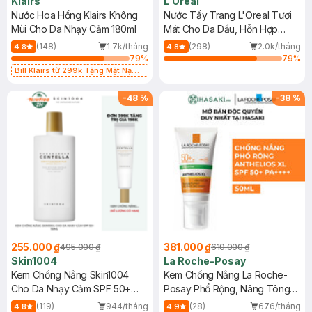
Klairs
L'Oreal
Nước Hoa Hồng Klairs Không
Nước Tẩy Trang L'Oreal Tươi
Mùi Cho Da Nhạy Cảm 180ml
Mát Cho Da Dầu, Hỗn Hợp
400ml
(148)
1.7k/tháng
(298)
2.0k/tháng
4.8
4.8
79
%
79
%
Bill Klairs từ 299k Tặng Mặt Nạ
Làm Dịu Da & Kiểm Soát Dầu Nhờn
25ml (SL Có Hạn)
-
48
%
-
38
%
255.000 ₫
381.000 ₫
495.000 ₫
610.000 ₫
Skin1004
La Roche-Posay
Kem Chống Nắng Skin1004
Kem Chống Nắng La Roche-
Cho Da Nhạy Cảm SPF 50+
Posay Phổ Rộng, Nâng Tông
50ml
Kiềm Dầu 50ml
(119)
944/tháng
(28)
676/tháng
4.8
4.9