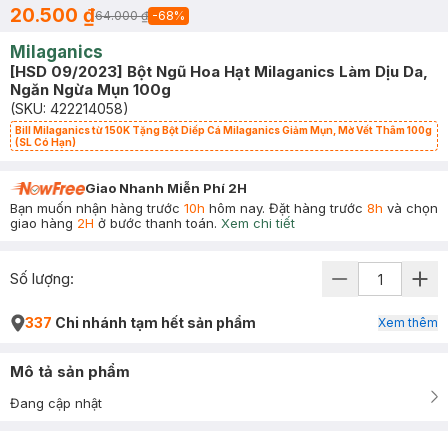
20.500 ₫
64.000 ₫
-
68
%
Milaganics
[HSD 09/2023] Bột Ngũ Hoa Hạt Milaganics Làm Dịu Da,
Ngăn Ngừa Mụn 100g
(SKU:
422214058
)
Bill Milaganics từ 150K Tặng Bột Diếp Cá Milaganics Giảm Mụn, Mờ Vết Thâm 100g
(SL Có Hạn)
Giao Nhanh Miễn Phí 2H
Bạn muốn nhận hàng trước
10h
hôm nay. Đặt hàng trước
8h
và chọn
giao hàng
2H
ở bước thanh toán.
Xem chi tiết
Số lượng:
337
Chi nhánh tạm hết sản phẩm
Xem thêm
Mô tả sản phẩm
Đang cập nhật