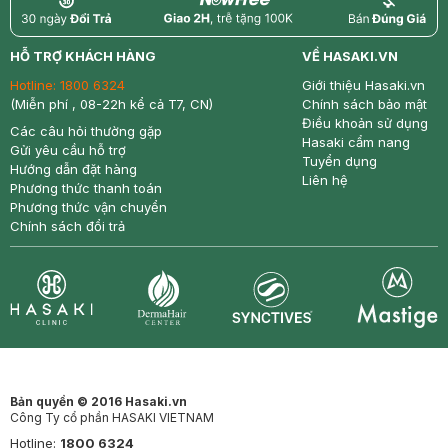
return
nowfree
price
HỖ TRỢ KHÁCH HÀNG
VỀ HASAKI.VN
Hotline:
1800 6324
Giới thiệu Hasaki.vn
(Miễn phí , 08-22h kể cả T7, CN)
Chính sách bảo mật
Điều khoản sử dụng
Các câu hỏi thường gặp
Hasaki cẩm nang
Gửi yêu cầu hỗ trợ
Tuyển dụng
Hướng dẫn đặt hàng
Liên hệ
Phương thức thanh toán
Phương thức vận chuyển
Chính sách đổi trả
Synctives
Clinic
Dermahair
Mastige
Bản quyền © 2016 Hasaki.vn
Công Ty cổ phần HASAKI VIETNAM
Hotline:
1800 6324