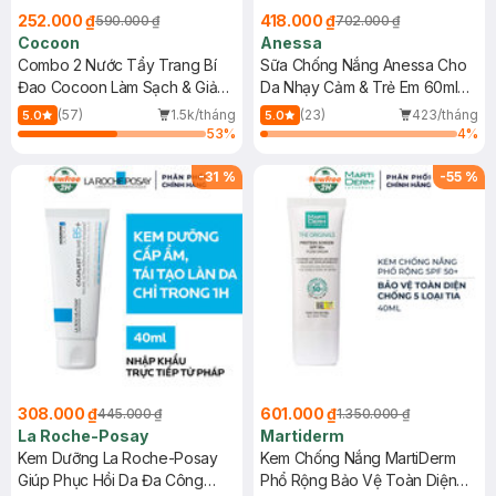
252.000 ₫
418.000 ₫
590.000 ₫
702.000 ₫
Cocoon
Anessa
Combo 2 Nước Tẩy Trang Bí
Sữa Chống Nắng Anessa Cho
Đao Cocoon Làm Sạch & Giảm
Da Nhạy Cảm & Trẻ Em 60ml
Dầu 500ml
(Mới)
(57)
1.5k/tháng
(23)
423/tháng
5.0
5.0
53
%
4
%
-
31
%
-
55
%
308.000 ₫
601.000 ₫
445.000 ₫
1.350.000 ₫
La Roche-Posay
Martiderm
Kem Dưỡng La Roche-Posay
Kem Chống Nắng MartiDerm
Giúp Phục Hồi Da Đa Công
Phổ Rộng Bảo Vệ Toàn Diện