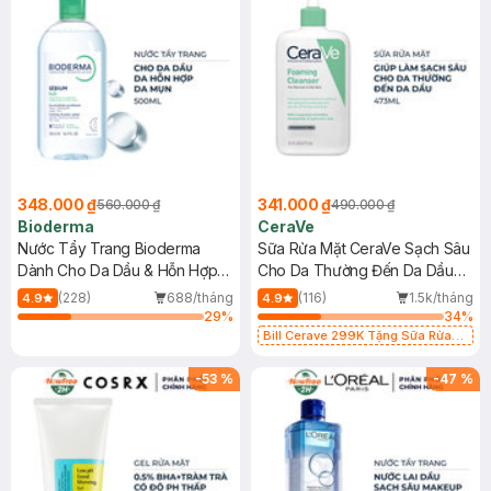
348.000 ₫
341.000 ₫
560.000 ₫
490.000 ₫
Bioderma
CeraVe
Nước Tẩy Trang Bioderma
Sữa Rửa Mặt CeraVe Sạch Sâu
Dành Cho Da Dầu & Hỗn Hợp
Cho Da Thường Đến Da Dầu
500ml
473ml
(228)
688/tháng
(116)
1.5k/tháng
4.9
4.9
29
%
34
%
Bill Cerave 299K Tặng Sữa Rửa
Mặt Cerave 30ml (SL có hạn)
-
53
%
-
47
%