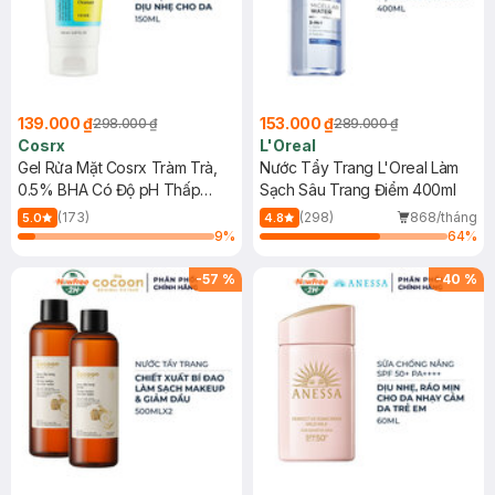
139.000 ₫
153.000 ₫
298.000 ₫
289.000 ₫
Cosrx
L'Oreal
Gel Rửa Mặt Cosrx Tràm Trà,
Nước Tẩy Trang L'Oreal Làm
0.5% BHA Có Độ pH Thấp
Sạch Sâu Trang Điểm 400ml
150ml
(173)
(298)
868/tháng
5.0
4.8
9
%
64
%
-
57
%
-
40
%