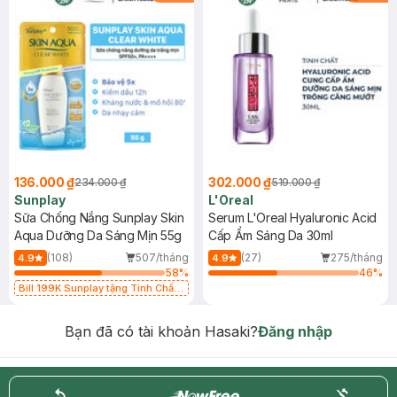
136.000 ₫
302.000 ₫
234.000 ₫
519.000 ₫
Sunplay
L'Oreal
Sữa Chống Nắng Sunplay Skin
Serum L'Oreal Hyaluronic Acid
Aqua Dưỡng Da Sáng Mịn 55g
Cấp Ẩm Sáng Da 30ml
(108)
507/tháng
(27)
275/tháng
4.9
4.9
58
%
46
%
Bill 199K Sunplay tặng Tinh Chất
Chống Nắng 7g trị giá 30K (SL có
hạn)
Bạn đã có tài khoản Hasaki?
Đăng nhập