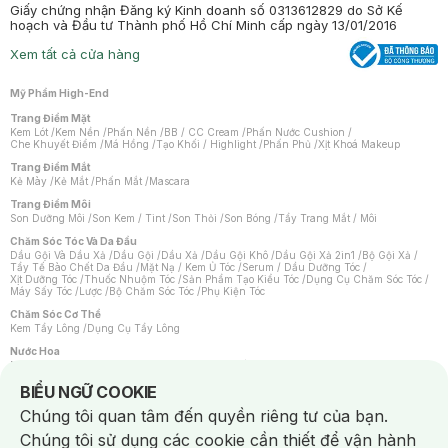
Giấy chứng nhận Đăng ký Kinh doanh số 0313612829 do Sở Kế
hoạch và Đầu tư Thành phố Hồ Chí Minh cấp ngày 13/01/2016
Xem tất cả cửa hàng
Mỹ Phẩm High-End
Trang Điểm Mặt
Kem Lót
/
Kem Nền
/
Phấn Nền
/
BB / CC Cream
/
Phấn Nước Cushion
/
Che Khuyết Điểm
/
Má Hồng
/
Tạo Khối / Highlight
/
Phấn Phủ
/
Xịt Khoá Makeup
Trang Điểm Mắt
Kẻ Mày
/
Kẻ Mắt
/
Phấn Mắt
/
Mascara
Trang Điểm Môi
Son Dưỡng Môi
/
Son Kem / Tint
/
Son Thỏi
/
Son Bóng
/
Tẩy Trang Mắt / Môi
Chăm Sóc Tóc Và Da Đầu
Dầu Gội Và Dầu Xả
/
Dầu Gội
/
Dầu Xả
/
Dầu Gội Khô
/
Dầu Gội Xả 2in1
/
Bộ Gội Xả
/
Tẩy Tế Bào Chết Da Đầu
/
Mặt Nạ / Kem Ủ Tóc
/
Serum / Dầu Dưỡng Tóc
/
Xịt Dưỡng Tóc
/
Thuốc Nhuộm Tóc
/
Sản Phẩm Tạo Kiểu Tóc
/
Dụng Cụ Chăm Sóc Tóc
/
Máy Sấy Tóc
/
Lược
/
Bộ Chăm Sóc Tóc
/
Phụ Kiện Tóc
Chăm Sóc Cơ Thể
Kem Tẩy Lông
/
Dụng Cụ Tẩy Lông
Nước Hoa
Nước Hoa Nữ
/
Nước Hoa Nam
/
Nước Hoa Cao Cấp
/
Xịt Thơm Toàn Thân
/
Nước Hoa Vùng Kín
Notice about cookies usage
BIỂU NGỮ COOKIE
Chăm Sóc Cá Nhân
Chúng tôi quan tâm đến quyền riêng tư của bạn.
Chống Muỗi
/
Khẩu Trang
/
Máy Massage
/
Mặt Nạ Xông Hơi
/
Nước Rửa Tay
/
Sản Phẩm Chăm Sóc Khác
/
Bàn Chải Đánh Răng
/
Bàn Chải Điện
/
Chúng tôi sử dụng các cookie cần thiết để vận hành
Hỗ Trợ Trắng Răng
/
Kem Đánh Răng
/
Máy Tăm Nước
/
Nước Súc Miệng
/