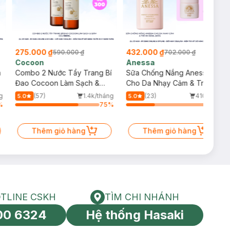
275.000 ₫
432.000 ₫
590.000 ₫
702.000 ₫
Cocoon
Anessa
m
Combo 2 Nước Tẩy Trang Bí
Sữa Chống Nắng Anessa
Đao Cocoon Làm Sạch &
Cho Da Nhạy Cảm & Trẻ Em
Giảm Dầu 500ml
60ml (Mới)
g
(57)
1.4k/tháng
(23)
410/tháng
5.0
5.0
%
75
%
34
%
Thêm giỏ hàng
Thêm giỏ hàng
TLINE CSKH
TÌM CHI NHÁNH
HOTLINE CSKH
Tìm chi nhánh
00 6324
Hệ thống Hasaki
tín toàn cầu