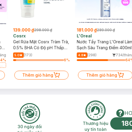
139.000 ₫
181.000 ₫
298.000 ₫
289.000 ₫
Cosrx
L'Oreal
h
Gel Rửa Mặt Cosrx Tràm Trà,
Nước Tẩy Trang L'Oreal Là
Da
0.5% BHA Có Độ pH Thấp
Sạch Sâu Trang Điểm 400ml
150ml
háng
(173)
(298)
734/thán
5.0
4.8
64
%
6
%
64
a
Thêm giỏ hàng
Thêm giỏ hàng
HO
18
n phí 2H
30 ngày đổi trả miễn phí
Thương hiệu uy 
Thương hiệu
30 ngày đổi
uy tín toàn