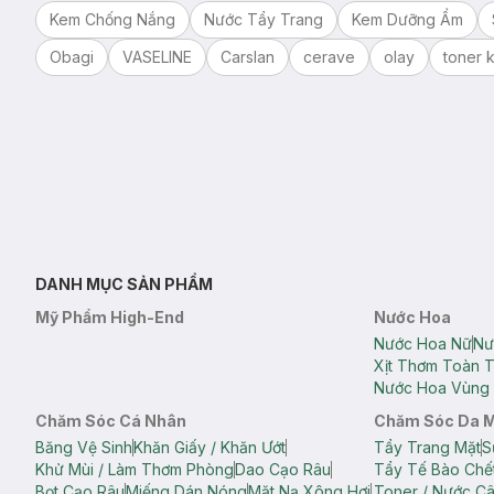
Kem Chống Nắng
Nước Tẩy Trang
Kem Dưỡng Ẩm
Obagi
VASELINE
Carslan
cerave
olay
toner k
DANH MỤC SẢN PHẨM
Mỹ Phẩm High-End
Nước Hoa
Nước Hoa Nữ
Nư
Xịt Thơm Toàn 
Nước Hoa Vùng 
Chăm Sóc Cá Nhân
Chăm Sóc Da 
Băng Vệ Sinh
Khăn Giấy / Khăn Ướt
Tẩy Trang Mặt
S
Khử Mùi / Làm Thơm Phòng
Dao Cạo Râu
Tẩy Tế Bào Chế
Bọt Cạo Râu
Miếng Dán Nóng
Mặt Nạ Xông Hơi
Toner / Nước C