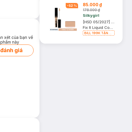
85.000 ₫
-
52
%
178.000 ₫
Silkygirl
[HSD 05/2027] Kem Che Khuyết Điểm Silkygirl 02 Natural Tông Tự Nhiên 2ml
Fix It Liquid Concealer
BILL 199K TẶNG
ận xét của bạn về
Phấn Phủ Kiềm
 phẩm này
Dầu Không Màu
7g trị giá 198K
 đánh giá
(SL có hạn)