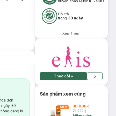
huyện, toàn Quốc từ 249K)
Đổi trả
trong
30 ngày
Xem thêm
Theo dõi
+
5
Sản phẩm xem cùng
 hoá đơn
 ngày. 30
30.000 ₫
-
59
%
không đăng kí
74.000 ₫
Milaganics