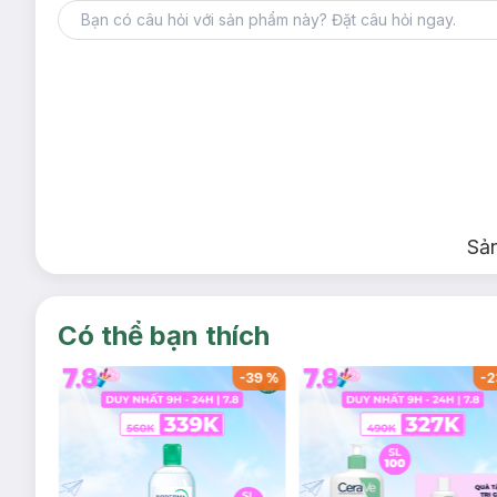
Sả
Có thể bạn thích
-
37
%
-
39
%
-
2