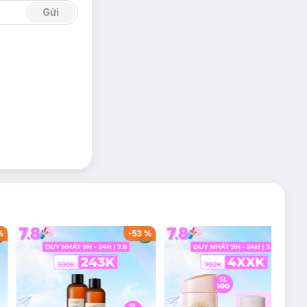
Gửi
%
-
53
%
-
38
%