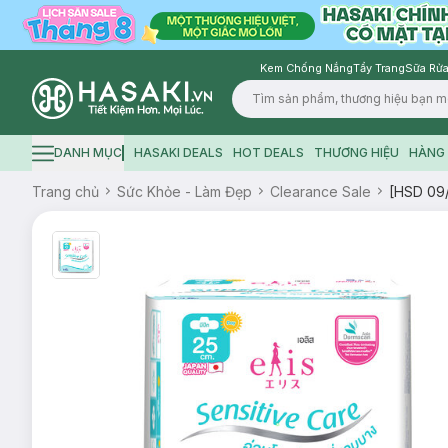
Kem Chống Nắng
Tẩy Trang
Sữa Rửa
Logo
DANH MỤC
HASAKI DEALS
HOT DEALS
THƯƠNG HIỆU
HÀNG 
Hamburger icon
Trang chủ
Sức Khỏe - Làm Đẹp
Clearance Sale
[HSD 09/