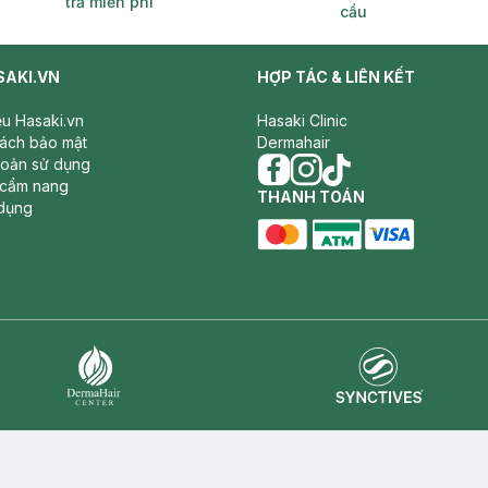
trả miễn phí
cầu
SAKI.VN
HỢP TÁC & LIÊN KẾT
iệu Hasaki.vn
Hasaki Clinic
sách bảo mật
Dermahair
hoản sử dụng
 cẩm nang
facebook
THANH TOÁN
instagram
tiktok
dụng
master card
ATM card
visa card
Synctives
Dermahair