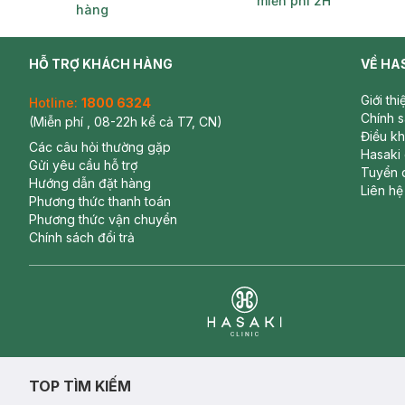
miễn phí 2H
hàng
HỖ TRỢ KHÁCH HÀNG
VỀ HA
Giới th
Hotline:
1800 6324
Chính 
(Miễn phí , 08-22h kể cả T7, CN)
Điều k
Các câu hỏi thường gặp
Hasaki
Gửi yêu cầu hỗ trợ
Tuyển 
Hướng dẫn đặt hàng
Liên hệ
Phương thức thanh toán
Phương thức vận chuyển
Chính sách đổi trả
Clinic
TOP TÌM KIẾM