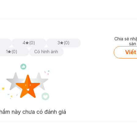
Chia sẻ nh
)
4
(
0
)
3
(
0
)
sản
Viết
1
(
0
)
Có hình ảnh
hẩm này chưa có đánh giá