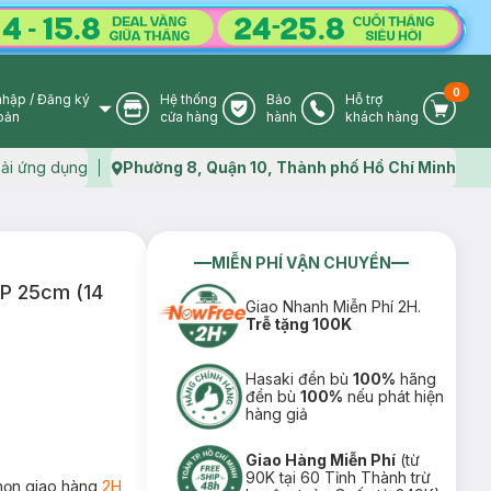
0
nhập
/
Đăng ký
Hệ thống
Bảo
Hỗ trợ
User Icon
Store Icon
Warranty Icon
Phone Icon
Cart I
oản
cửa hàng
hành
khách hàng
ải ứng dụng
Phường 8, Quận 10, Thành phố Hồ Chí Minh
Map icon
MIỄN PHÍ VẬN CHUYỂN
RP 25cm (14
Giao Nhanh Miễn Phí 2H.
Trễ tặng 100K
Hasaki đền bù
100%
hãng
đền bù
100%
nếu phát hiện
hàng giả
Giao Hàng Miễn Phí
(từ
90K tại 60 Tỉnh Thành trừ
họn giao hàng
2H