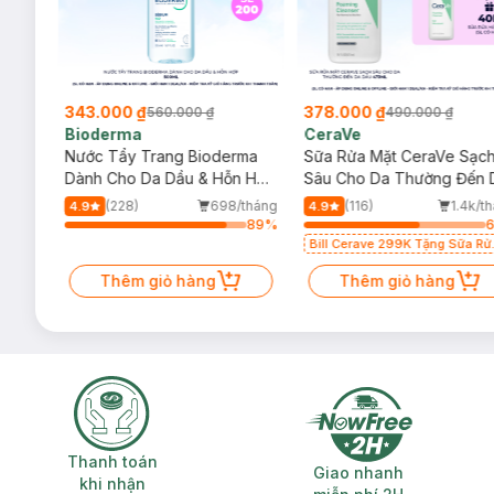
343.000 ₫
378.000 ₫
560.000 ₫
490.000 ₫
Bioderma
CeraVe
rma
Nước Tẩy Trang Bioderma
Sữa Rửa Mặt CeraVe Sạc
m
Dành Cho Da Dầu & Hỗn Hợp
Sâu Cho Da Thường Đến 
500ml
Dầu 473ml
/tháng
(228)
698/tháng
(116)
1.4k/t
4.9
4.9
85
%
89
%
Bill Cerave 299K Tặng Sữa Rử
Mặt Cerave 30ml (SL có hạn)
Thêm giỏ hàng
Thêm giỏ hàng
Thanh toán khi nhận hàng
Giao nhanh miễ
Thanh toán
Giao nhanh
khi nhận