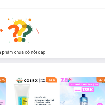
n phẩm chưa có hỏi đáp
3
%
-
53
%
-
37