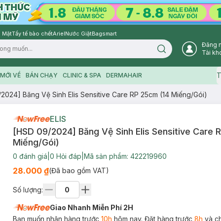
 Mặt
Tẩy tế bào chết
Ariel
Nước Giặt
Bagsmart
Đăng 
Search icon
Tài kh
T
MỚI VỀ
BÁN CHẠY
CLINIC & SPA
DERMAHAIR
2024] Băng Vệ Sinh Elis Sensitive Care RP 25cm (14 Miếng/Gói)
ELIS
[HSD 09/2024] Băng Vệ Sinh Elis Sensitive Care 
Miếng/Gói)
0
đánh giá
|
0
Hỏi đáp
|
Mã sản phẩm:
422219960
28.000 ₫
(Đã bao gồm VAT)
Số lượng:
Giao Nhanh Miễn Phí 2H
Bạn muốn nhận hàng trước
10h
hôm nay. Đặt hàng trước
8h
và c