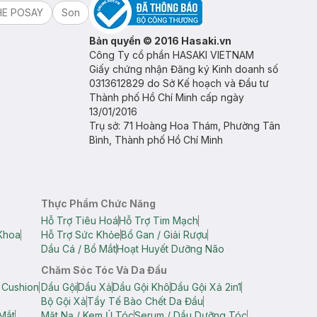
HE POSAY
Son
Bản quyền © 2016 Hasaki.vn
Công Ty cổ phần HASAKI VIETNAM
Giấy chứng nhận Đăng ký Kinh doanh số
0313612829 do Sở Kế hoạch và Đầu tư
Thành phố Hồ Chí Minh cấp ngày
13/01/2016
Trụ sở: 71 Hoàng Hoa Thám, Phường Tân
Bình, Thành phố Hồ Chí Minh
Thực Phẩm Chức Năng
Hỗ Trợ Tiêu Hoá
Hỗ Trợ Tim Mạch
Khoa
Hỗ Trợ Sức Khỏe
Bổ Gan / Giải Rượu
Dầu Cá / Bổ Mắt
Hoạt Huyết Dưỡng Não
Chăm Sóc Tóc Và Da Đầu
 Cushion
Dầu Gội
Dầu Xả
Dầu Gội Khô
Dầu Gội Xả 2in1
Bộ Gội Xả
Tẩy Tế Bào Chết Da Đầu
Mắt
Mặt Nạ / Kem Ủ Tóc
Serum / Dầu Dưỡng Tóc