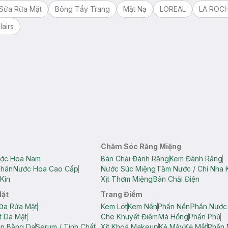
Sữa Rửa Mặt
Bông Tẩy Trang
Mặt Nạ
LOREAL
LA ROC
lairs
Chăm Sóc Răng Miệng
ớc Hoa Nam
Bàn Chải Đánh Răng
Kem Đánh Răng
Thân
Nước Hoa Cao Cấp
Nước Súc Miệng
Tăm Nước / Chỉ Nha 
Kín
Xịt Thơm Miệng
Bàn Chải Điện
Mặt
Trang Điểm
ữa Rửa Mặt
Kem Lót
Kem Nền
Phấn Nền
Phấn Nước
t Da Mặt
Che Khuyết Điểm
Má Hồng
Phấn Phủ
ân Bằng Da
Serum / Tinh Chất
Xịt Khoá Makeup
Kẻ Mày
Kẻ Mắt
Phấn 