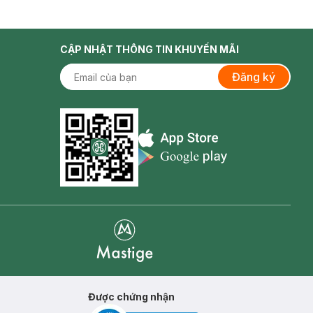
CẬP NHẬT THÔNG TIN KHUYẾN MÃI
Đăng ký
Appstore icon
Goolge Play icon
Mastige
Được chứng nhận