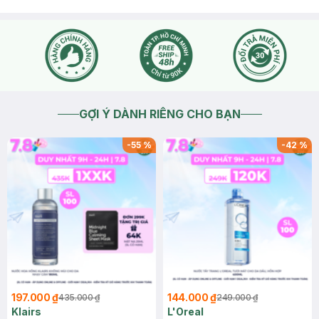
GỢI Ý DÀNH RIÊNG CHO BẠN
-
55
%
-
42
%
197.000 ₫
144.000 ₫
435.000 ₫
249.000 ₫
Klairs
L'Oreal