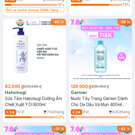
13
%
75
%
Bill La roche-posay 399K Tặng
Gel rửa mặt da dầu nhạy cảm 50ml
(SL có hạn)
-
60
%
-
38
%
82.000 ₫
129.000 ₫
205.000 ₫
209.000 ₫
Hatomugi
Garnier
Sữa Tắm Hatomugi Dưỡng Ẩm
Nước Tẩy Trang Garnier Dành
Chiết Xuất Ý Dĩ 800ml
Cho Da Dầu Và Mụn 400ml
(Mới)
(123)
714/tháng
(69)
935/tháng
4.9
4.9
52
%
6
%
-
35
%
-
42
%