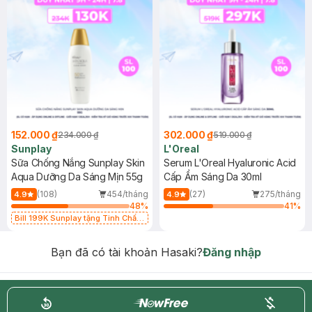
152.000 ₫
302.000 ₫
234.000 ₫
519.000 ₫
Sunplay
L'Oreal
Sữa Chống Nắng Sunplay Skin
Serum L'Oreal Hyaluronic Acid
Aqua Dưỡng Da Sáng Mịn 55g
Cấp Ẩm Sáng Da 30ml
(108)
454/tháng
(27)
275/tháng
4.9
4.9
48
%
41
%
Bill 199K Sunplay tặng Tinh Chất
Chống Nắng 7g trị giá 30K (SL có
hạn)
Bạn đã có tài khoản Hasaki?
Đăng nhập