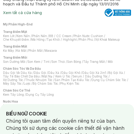
hoạch và Đầu tư Thành phố Hồ Chí Minh cấp ngày 13/01/2016
Xem tất cả cửa hàng
Mỹ Phẩm High-End
Trang Điểm Mặt
Kem Lót
/
Kem Nền
/
Phấn Nền
/
BB / CC Cream
/
Phấn Nước Cushion
/
Che Khuyết Điểm
/
Má Hồng
/
Tạo Khối / Highlight
/
Phấn Phủ
/
Xịt Khoá Makeup
Trang Điểm Mắt
Kẻ Mày
/
Kẻ Mắt
/
Phấn Mắt
/
Mascara
Trang Điểm Môi
Son Dưỡng Môi
/
Son Kem / Tint
/
Son Thỏi
/
Son Bóng
/
Tẩy Trang Mắt / Môi
Chăm Sóc Tóc Và Da Đầu
Dầu Gội Và Dầu Xả
/
Dầu Gội
/
Dầu Xả
/
Dầu Gội Khô
/
Dầu Gội Xả 2in1
/
Bộ Gội Xả
/
Tẩy Tế Bào Chết Da Đầu
/
Mặt Nạ / Kem Ủ Tóc
/
Serum / Dầu Dưỡng Tóc
/
Xịt Dưỡng Tóc
/
Thuốc Nhuộm Tóc
/
Sản Phẩm Tạo Kiểu Tóc
/
Dụng Cụ Chăm Sóc Tóc
/
Máy Sấy Tóc
/
Lược
/
Bộ Chăm Sóc Tóc
/
Phụ Kiện Tóc
Chăm Sóc Cơ Thể
Kem Tẩy Lông
/
Dụng Cụ Tẩy Lông
Nước Hoa
Nước Hoa Nữ
/
Nước Hoa Nam
/
Nước Hoa Cao Cấp
/
Xịt Thơm Toàn Thân
/
Nước Hoa Vùng Kín
Notice about cookies usage
BIỂU NGỮ COOKIE
Chăm Sóc Cá Nhân
Chúng tôi quan tâm đến quyền riêng tư của bạn.
Chống Muỗi
/
Khẩu Trang
/
Máy Massage
/
Mặt Nạ Xông Hơi
/
Nước Rửa Tay
/
Sản Phẩm Chăm Sóc Khác
/
Bàn Chải Đánh Răng
/
Bàn Chải Điện
/
Chúng tôi sử dụng các cookie cần thiết để vận hành
Hỗ Trợ Trắng Răng
/
Kem Đánh Răng
/
Máy Tăm Nước
/
Nước Súc Miệng
/
Tăm / Chỉ Nha Khoa
/
Xịt Thơm Miệng
/
Dung Dịch Vệ Sinh
/
Dưỡng Vùng Kín
/