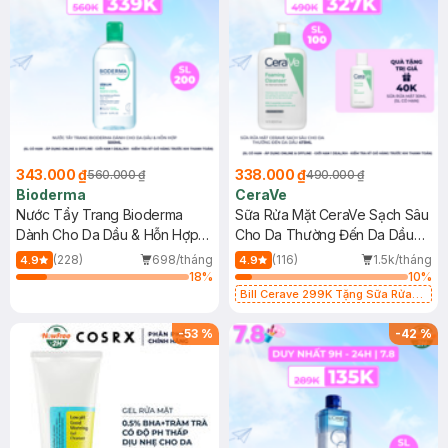
343.000 ₫
338.000 ₫
560.000 ₫
490.000 ₫
Bioderma
CeraVe
Nước Tẩy Trang Bioderma
Sữa Rửa Mặt CeraVe Sạch Sâu
Dành Cho Da Dầu & Hỗn Hợp
Cho Da Thường Đến Da Dầu
500ml
473ml
(228)
698/tháng
(116)
1.5k/tháng
4.9
4.9
18
%
10
%
Bill Cerave 299K Tặng Sữa Rửa
Mặt Cerave 30ml (SL có hạn)
-
53
%
-
42
%