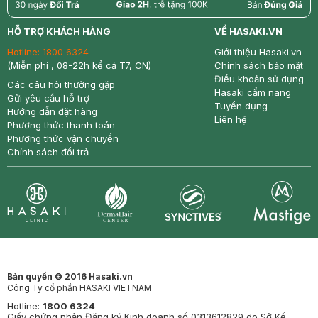
return
nowfree
price
HỖ TRỢ KHÁCH HÀNG
VỀ HASAKI.VN
Hotline:
1800 6324
Giới thiệu Hasaki.vn
(Miễn phí , 08-22h kể cả T7, CN)
Chính sách bảo mật
Điều khoản sử dụng
Các câu hỏi thường gặp
Hasaki cẩm nang
Gửi yêu cầu hỗ trợ
Tuyển dụng
Hướng dẫn đặt hàng
Liên hệ
Phương thức thanh toán
Phương thức vận chuyển
Chính sách đổi trả
Synctives
Clinic
Dermahair
Mastige
Bản quyền © 2016 Hasaki.vn
Công Ty cổ phần HASAKI VIETNAM
Hotline:
1800 6324
Giấy chứng nhận Đăng ký Kinh doanh số 0313612829 do Sở Kế