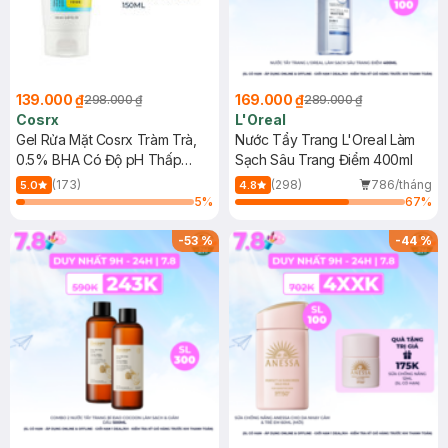
139.000 ₫
169.000 ₫
298.000 ₫
289.000 ₫
Cosrx
L'Oreal
Gel Rửa Mặt Cosrx Tràm Trà,
Nước Tẩy Trang L'Oreal Làm
0.5% BHA Có Độ pH Thấp
Sạch Sâu Trang Điểm 400ml
150ml
(173)
(298)
786/tháng
5.0
4.8
5
%
67
%
-
53
%
-
44
%