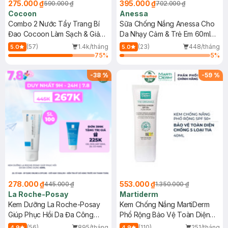
275.000 ₫
395.000 ₫
590.000 ₫
702.000 ₫
Cocoon
Anessa
Combo 2 Nước Tẩy Trang Bí
Sữa Chống Nắng Anessa Cho
Đao Cocoon Làm Sạch & Giảm
Da Nhạy Cảm & Trẻ Em 60ml
Dầu 500ml
(Mới)
(57)
1.4k/tháng
(23)
448/tháng
5.0
5.0
75
%
5
%
-
38
%
-
59
%
278.000 ₫
553.000 ₫
445.000 ₫
1.350.000 ₫
La Roche-Posay
Martiderm
Kem Dưỡng La Roche-Posay
Kem Chống Nắng MartiDerm
Giúp Phục Hồi Da Đa Công
Phổ Rộng Bảo Vệ Toàn Diện
Dụng 40ml
40ml
(56)
895/tháng
(110)
251/tháng
4.9
4.9