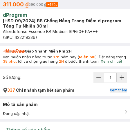
311.000 ₫
590.000 ₫
-
47
%
dProgram
[HSD 09/2024] BB Chống Nắng Trang Điểm d program
Tông Tự Nhiên 30ml
Allerdefense Essence BB Medium SPF50+ PA+++
(SKU:
422219336
)
Giao Nhanh Miễn Phí 2H
Bạn muốn nhận hàng trước
17h
hôm nay (
Miễn phí
). Đặt hàng trong
39 phút
tới và chọn giao hàng
2H
ở bước thanh toán.
Xem chi tiết
Số lượng:
337
Chi nhánh tạm hết sản phẩm
Xem thêm
Mô tả sản phẩm
Đang cập nhật
Thông số sản phẩm