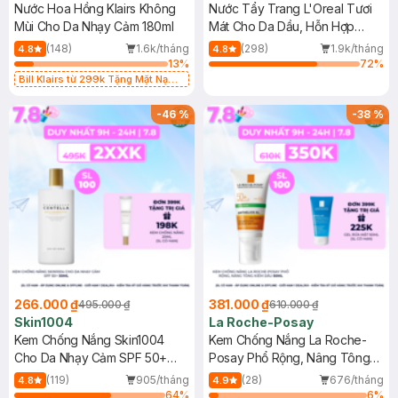
Nước Hoa Hồng Klairs Không
Nước Tẩy Trang L'Oreal Tươi
Mùi Cho Da Nhạy Cảm 180ml
Mát Cho Da Dầu, Hỗn Hợp
400ml
(148)
1.6k/tháng
(298)
1.9k/tháng
4.8
4.8
13
%
72
%
Bill Klairs từ 299k Tặng Mặt Nạ
Làm Dịu Da & Kiểm Soát Dầu Nhờn
25ml (SL Có Hạn)
-
46
%
-
38
%
266.000 ₫
381.000 ₫
495.000 ₫
610.000 ₫
Skin1004
La Roche-Posay
Kem Chống Nắng Skin1004
Kem Chống Nắng La Roche-
Cho Da Nhạy Cảm SPF 50+
Posay Phổ Rộng, Nâng Tông
50ml
Kiềm Dầu 50ml
(119)
905/tháng
(28)
676/tháng
4.8
4.9
64
%
6
%