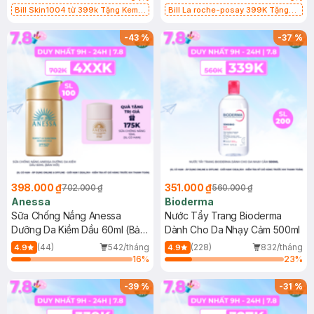
Bill Skin1004 từ 399k Tặng Kem
Bill La roche-posay 399K Tặng
Chống Nắng Cho Da Nhạy Cảm
Gel rửa mặt da dầu nhạy cảm 50ml
SPF 50+ 20ml (SL Có Hạn)
(SL có hạn)
-
43
%
-
37
%
398.000 ₫
351.000 ₫
702.000 ₫
560.000 ₫
Anessa
Bioderma
Sữa Chống Nắng Anessa
Nước Tẩy Trang Bioderma
Dưỡng Da Kiềm Dầu 60ml (Bản
Dành Cho Da Nhạy Cảm 500ml
Mới)
(44)
542/tháng
(228)
832/tháng
4.9
4.9
16
%
23
%
-
39
%
-
31
%