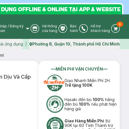
0
nhập
/
Đăng ký
Hệ thống
Bảo
Hỗ trợ
User Icon
Store Icon
Warranty Icon
Phone Icon
Cart I
oản
cửa hàng
hành
khách hàng
ải ứng dụng
Phường 8, Quận 10, Thành phố Hồ Chí Minh
Map icon
ml
MIỄN PHÍ VẬN CHUYỂN
m Dịu Và Cấp
Giao Nhanh Miễn Phí 2H.
Trễ tặng 100K
Hasaki đền bù
100%
hãng
đền bù
100%
nếu phát hiện
hàng giả
Giao Hàng Miễn Phí
(từ
90K tại 60 Tỉnh Thành trừ