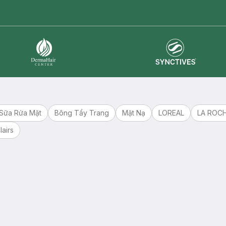
Synctives
Dermahair
Sữa Rửa Mặt
Bông Tẩy Trang
Mặt Nạ
LOREAL
LA ROC
lairs