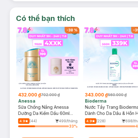
Có thể bạn thích
-
38
%
-
38
%
-
3
432.000 ₫
343.000 ₫
702.000 ₫
560.000 ₫
Anessa
Bioderma
che-
Sữa Chống Nắng Anessa
Nước Tẩy Trang Bioderm
 Tông
Dưỡng Da Kiềm Dầu 60ml
Dành Cho Da Dầu & Hỗn 
(Bản Mới)
500ml
/tháng
(44)
499/tháng
(228)
698/th
4.9
4.9
33
%
33
%
Tặng
m