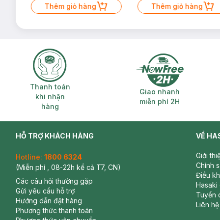
Thêm giỏ hàng
Thêm giỏ hàng
Thanh toán khi nhận hàng
Giao nhanh miễ
Thanh toán
Giao nhanh
khi nhận
miễn phí 2H
hàng
HỖ TRỢ KHÁCH HÀNG
VỀ HA
Giới th
Hotline:
1800 6324
Chính 
(Miễn phí , 08-22h kể cả T7, CN)
Điều k
Các câu hỏi thường gặp
Hasaki
Gửi yêu cầu hỗ trợ
Tuyển 
Hướng dẫn đặt hàng
Liên hệ
Phương thức thanh toán