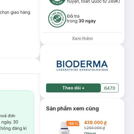
huyện, toàn Quốc từ 249K)
chọn giao hàng
Đổi trả
trong
30 ngày
Xem thêm
Theo dõi
+
6470
Sản phẩm xem cùng
 hoá đơn
 ngày. 30
438.000 ₫
-
65
%
không đăng kí
1.250.000 ₫
Obagi