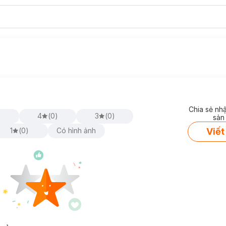
Chia sẻ nh
)
4
(
0
)
3
(
0
)
sản
Viết
1
(
0
)
Có hình ảnh