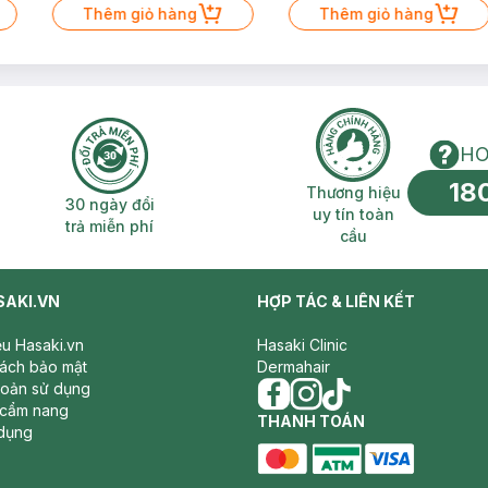
Thêm giỏ hàng
Thêm giỏ hàng
HO
18
n phí 2H
30 ngày đổi trả miễn phí
Thương hiệu uy 
Thương hiệu
30 ngày đổi
uy tín toàn
trả miễn phí
cầu
SAKI.VN
HỢP TÁC & LIÊN KẾT
iệu Hasaki.vn
Hasaki Clinic
sách bảo mật
Dermahair
hoản sử dụng
 cẩm nang
facebook
THANH TOÁN
instagram
tiktok
dụng
master card
ATM card
visa card