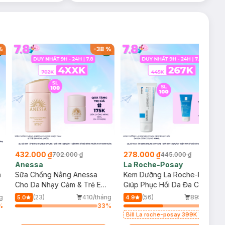
%
-
38
%
-
38
%
432.000 ₫
278.000 ₫
702.000 ₫
445.000 ₫
Anessa
La Roche-Posay
m
Sữa Chống Nắng Anessa
Kem Dưỡng La Roche-Posay
Cho Da Nhạy Cảm & Trẻ Em
Giúp Phục Hồi Da Đa Công
60ml (Mới)
Dụng 40ml
g
(23)
410/tháng
(56)
895/tháng
5.0
4.9
%
33
%
48
%
Bill La roche-posay 399K Tặng
Gel rửa mặt da dầu nhạy cảm