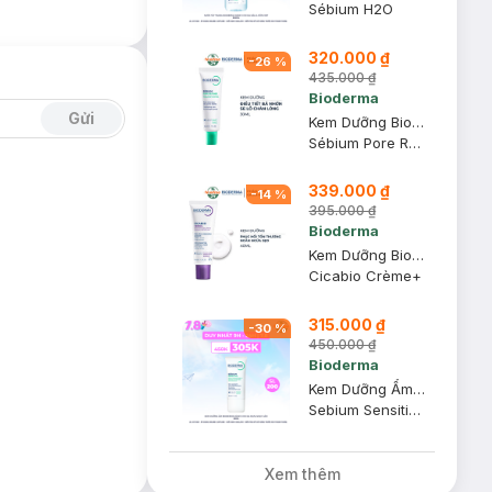
Sébium H2O
320.000 ₫
-
26
%
435.000 ₫
Bioderma
Gửi
Kem Dưỡng Bioderma Giúp Se Khít Lỗ Chân Lông 30ml
Sébium Pore Refiner
339.000 ₫
-
14
%
395.000 ₫
Bioderma
Kem Dưỡng Bioderma Phục Hồi Da Tổn Thương Và Ngừa Sẹo 40ml
Cicabio Crème+
315.000 ₫
-
30
%
450.000 ₫
Bioderma
Kem Dưỡng Ẩm Bioderma Dành Cho Da Mụn, Nhạy Cảm 30ml
Sebium Sensitive Soothing Anti-Blemish Care
Xem thêm