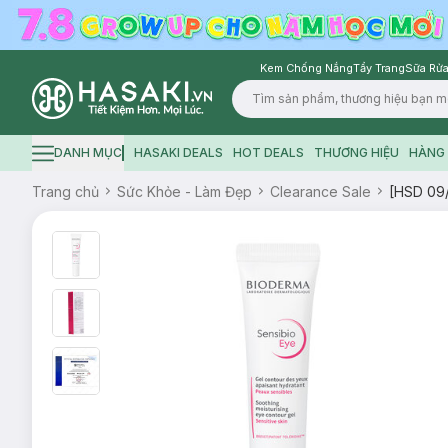
Kem Chống Nắng
Tẩy Trang
Sữa Rửa
Logo
DANH MỤC
HASAKI DEALS
HOT DEALS
THƯƠNG HIỆU
HÀNG 
Hamburger icon
Trang chủ
Sức Khỏe - Làm Đẹp
Clearance Sale
[HSD 09/