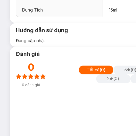
Dung Tích
15ml
Hướng dẫn sử dụng
Đang cập nhật
Đánh giá
0
Tất cả
(
0
)
5
(
0
2
(
0
)
0
đánh giá