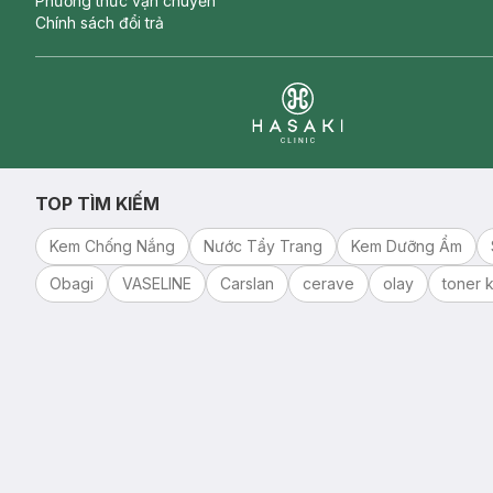
Phương thức vận chuyển
Chính sách đổi trả
Clinic
TOP TÌM KIẾM
Kem Chống Nắng
Nước Tẩy Trang
Kem Dưỡng Ẩm
Obagi
VASELINE
Carslan
cerave
olay
toner k