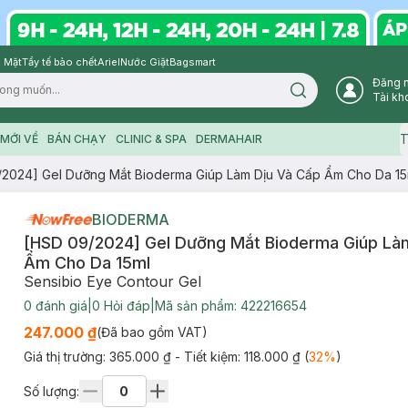
 Mặt
Tẩy tế bào chết
Ariel
Nước Giặt
Bagsmart
Đăng 
Search icon
Tài kh
T
MỚI VỀ
BÁN CHẠY
CLINIC & SPA
DERMAHAIR
2024] Gel Dưỡng Mắt Bioderma Giúp Làm Dịu Và Cấp Ẩm Cho Da 15
BIODERMA
[HSD 09/2024] Gel Dưỡng Mắt Bioderma Giúp Là
Ẩm Cho Da 15ml
Sensibio Eye Contour Gel
0
đánh giá
|
0
Hỏi đáp
|
Mã sản phẩm:
422216654
247.000 ₫
(Đã bao gồm VAT)
Giá thị trường:
365.000 ₫
- Tiết kiệm:
118.000 ₫
(
32
%
)
Số lượng: