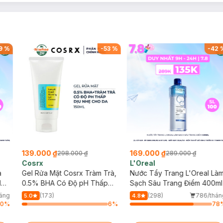
9
%
-
53
%
-
42
139.000 ₫
169.000 ₫
298.000 ₫
289.000 ₫
Cosrx
L'Oreal
a
Gel Rửa Mặt Cosrx Tràm Trà,
Nước Tẩy Trang L'Oreal Là
Hợp
0.5% BHA Có Độ pH Thấp
Sạch Sâu Trang Điểm 400ml
150ml
áng
(173)
(298)
786/thán
5.0
4.8
40
%
6
%
78