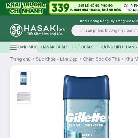
Kem Chống Nắng
Tẩy Trang
Sữa Rửa
Logo
DANH MỤC
HASAKI DEALS
HOT DEALS
THƯƠNG HIỆU
HÀNG 
Hamburger icon
Trang chủ
Sức Khỏe - Làm Đẹp
Chăm Sóc Cơ Thể
Khử M