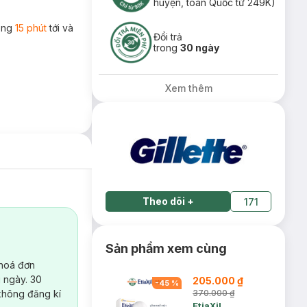
huyện, toàn Quốc từ 249K)
rong
15 phút
tới và
Đổi trả
trong
30 ngày
Xem thêm
Theo dõi
+
171
Sản phẩm xem cùng
 hoá đơn
 ngày. 30
205.000 ₫
-
45
%
không đăng kí
370.000 ₫
EtiaXil