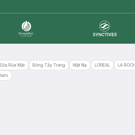
Synctives
Dermahair
Sữa Rửa Mặt
Bông Tẩy Trang
Mặt Nạ
LOREAL
LA ROC
lairs