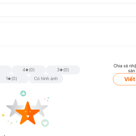
Chia sẻ nh
)
4
(
0
)
3
(
0
)
sản
Viết
1
(
0
)
Có hình ảnh