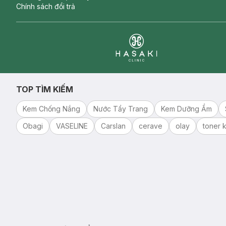
Chính sách đổi trả
Clinic
TOP TÌM KIẾM
Kem Chống Nắng
Nước Tẩy Trang
Kem Dưỡng Ẩm
Obagi
VASELINE
Carslan
cerave
olay
toner k