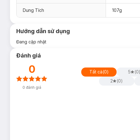
Dung Tích
107g
Hướng dẫn sử dụng
Đang cập nhật
Đánh giá
0
Tất cả
(
0
)
5
(
0
2
(
0
)
0
đánh giá