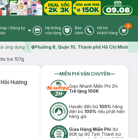
0
nhập
/
Đăng ký
Hệ thống
Bảo
Hỗ trợ
User Icon
Store Icon
Warranty Icon
Phone Icon
Cart I
oản
cửa hàng
hành
khách hàng
ải ứng dụng
Phường 8, Quận 10, Thành phố Hồ Chí Minh
Map icon
tic Ice 107g
MIỄN PHÍ VẬN CHUYỂN
 Hôi Hương
Giao Nhanh Miễn Phí 2H.
Trễ tặng 100K
)
Hasaki đền bù
100%
hãng
đền bù
100%
nếu phát hiện
hàng giả
Giao Hàng Miễn Phí
(từ
90K tại 60 Tỉnh Thành trừ