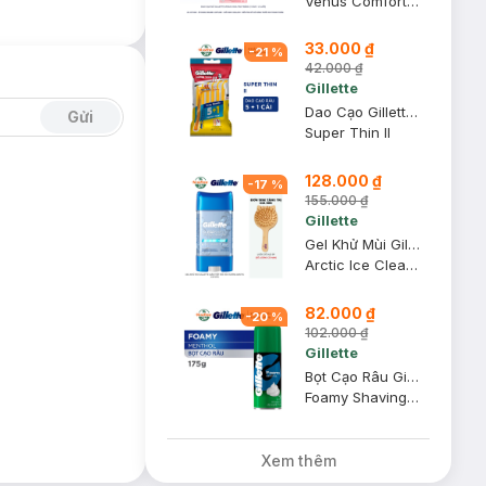
Venus Comfortglide White Tea
33.000 ₫
-
21
%
42.000 ₫
Gillette
Dao Cạo Gillette Super Thin Cán Vàng (Gói 5 Tặng 1)
Gửi
Super Thin II
128.000 ₫
-
17
%
155.000 ₫
Gillette
Gel Khử Mùi Gillette Giảm Tiết Mồ Hôi Hương Arctic Ice 107g
Arctic Ice Clear Gel (Hàng Mỹ Nhập Khẩu Chính Hãng)
82.000 ₫
-
20
%
102.000 ₫
Gillette
Bọt Cạo Râu Gillette Hương Bạc Hà 175g
Foamy Shaving Foam #Menthol
Xem thêm