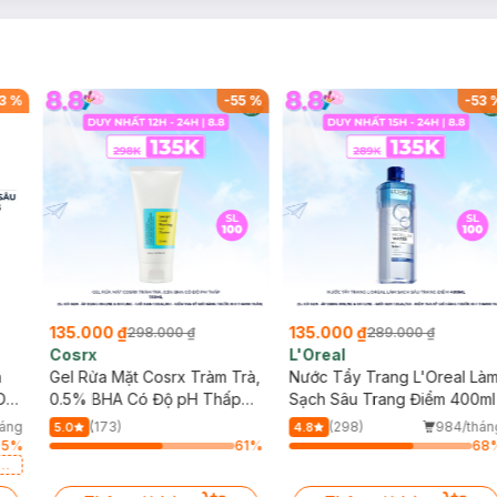
3
%
-
55
%
-
53
135.000 ₫
135.000 ₫
298.000 ₫
289.000 ₫
Cosrx
L'Oreal
h
Gel Rửa Mặt Cosrx Tràm Trà,
Nước Tẩy Trang L'Oreal Là
Da
0.5% BHA Có Độ pH Thấp
Sạch Sâu Trang Điểm 400ml
150ml
háng
(173)
(298)
984/thán
5.0
4.8
35
%
61
%
68
a