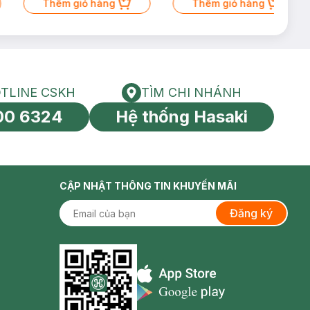
Thêm giỏ hàng
Thêm giỏ hàng
TLINE CSKH
TÌM CHI NHÁNH
HOTLINE CSKH
Tìm chi nhánh
00 6324
Hệ thống Hasaki
tín toàn cầu
CẬP NHẬT THÔNG TIN KHUYẾN MÃI
Đăng ký
Appstore icon
Goolge Play icon