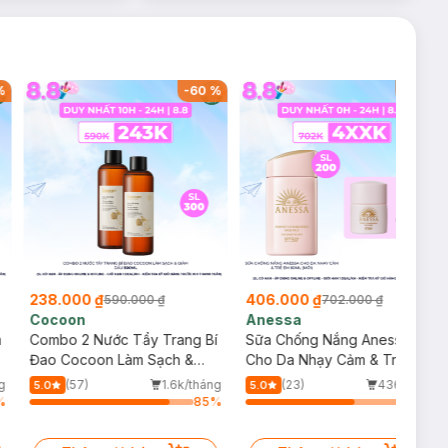
%
-
60
%
-
42
%
238.000 ₫
406.000 ₫
590.000 ₫
702.000 ₫
Cocoon
Anessa
m
Combo 2 Nước Tẩy Trang Bí
Sữa Chống Nắng Anessa
Đao Cocoon Làm Sạch &
Cho Da Nhạy Cảm & Trẻ Em
Giảm Dầu 500ml
60ml (Mới)
g
(57)
1.6k/tháng
(23)
436/tháng
5.0
5.0
%
85
%
66
%