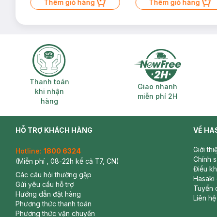
Thêm giỏ hàng
Thêm giỏ hàng
Thanh toán khi nhận hàng
Giao nhanh miễ
Thanh toán
Giao nhanh
khi nhận
miễn phí 2H
hàng
HỖ TRỢ KHÁCH HÀNG
VỀ HA
Giới th
Hotline:
1800 6324
Chính 
(Miễn phí , 08-22h kể cả T7, CN)
Điều k
Các câu hỏi thường gặp
Hasaki
Gửi yêu cầu hỗ trợ
Tuyển 
Hướng dẫn đặt hàng
Liên hệ
Phương thức thanh toán
Phương thức vận chuyển