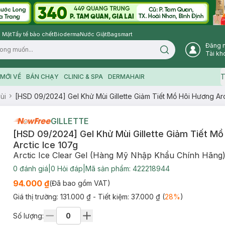
 Mặt
Tẩy tế bào chết
Bioderma
Nước Giặt
Bagsmart
Đăng 
Search icon
Tài kh
T
MỚI VỀ
BÁN CHẠY
CLINIC & SPA
DERMAHAIR
ùi
[HSD 09/2024] Gel Khử Mùi Gillette Giảm Tiết Mồ Hôi Hương Arc
GILLETTE
[HSD 09/2024] Gel Khử Mùi Gillette Giảm Tiết Mồ
Arctic Ice 107g
Arctic Ice Clear Gel (Hàng Mỹ Nhập Khẩu Chính Hãng
0
đánh giá
|
0
Hỏi đáp
|
Mã sản phẩm:
422218944
94.000 ₫
(Đã bao gồm VAT)
Giá thị trường:
131.000 ₫
- Tiết kiệm:
37.000 ₫
(
28
%
)
Số lượng: