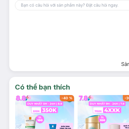
Sả
Có thể bạn thích
-
54
%
-
40
%
-
3