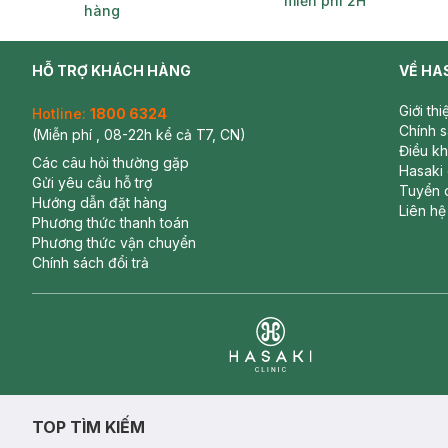
miễn phí 2H
hàng
HỖ TRỢ KHÁCH HÀNG
VỀ HA
Giới th
Hotline:
1800 6324
Chính 
(Miễn phí , 08-22h kể cả T7, CN)
Điều k
Các câu hỏi thường gặp
Hasaki
Gửi yêu cầu hỗ trợ
Tuyển 
Hướng dẫn đặt hàng
Liên hệ
Phương thức thanh toán
Phương thức vận chuyển
Chính sách đổi trả
Clinic
TOP TÌM KIẾM