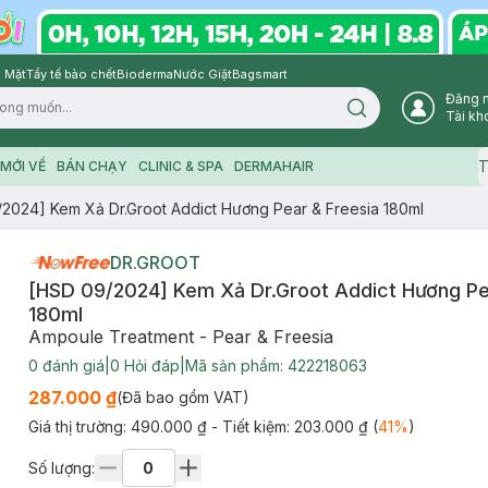
 Mặt
Tẩy tế bào chết
Bioderma
Nước Giặt
Bagsmart
Đăng 
Search icon
Tài kh
T
MỚI VỀ
BÁN CHẠY
CLINIC & SPA
DERMAHAIR
2024] Kem Xả Dr.Groot Addict Hương Pear & Freesia 180ml
DR.GROOT
[HSD 09/2024] Kem Xả Dr.Groot Addict Hương Pe
180ml
Ampoule Treatment - Pear & Freesia
0
đánh giá
|
0
Hỏi đáp
|
Mã sản phẩm:
422218063
287.000 ₫
(Đã bao gồm VAT)
Giá thị trường:
490.000 ₫
- Tiết kiệm:
203.000 ₫
(
41
%
)
Số lượng: