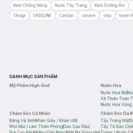
Kem Chống Nắng
Nước Tẩy Trang
Kem Dưỡng Ẩm
Obagi
VASELINE
Carslan
cerave
olay
toner k
DANH MỤC SẢN PHẨM
Mỹ Phẩm High-End
Nước Hoa
Nước Hoa Nữ
Nư
Xịt Thơm Toàn 
Nước Hoa Vùng 
Chăm Sóc Cá Nhân
Chăm Sóc Da 
Băng Vệ Sinh
Khăn Giấy / Khăn Ướt
Tẩy Trang Mặt
S
Khử Mùi / Làm Thơm Phòng
Dao Cạo Râu
Tẩy Tế Bào Chế
Bọt Cạo Râu
Miếng Dán Nóng
Mặt Nạ Xông Hơi
Toner / Nước C