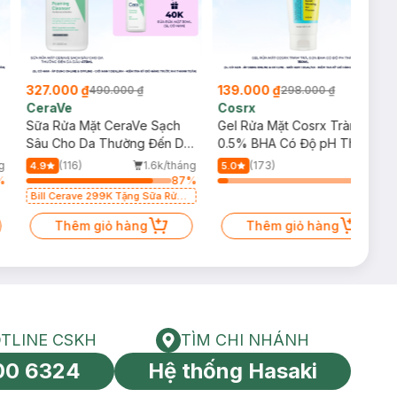
327.000 ₫
139.000 ₫
490.000 ₫
298.000 ₫
CeraVe
Cosrx
Sữa Rửa Mặt CeraVe Sạch
Gel Rửa Mặt Cosrx Tràm Trà,
p
Sâu Cho Da Thường Đến Da
0.5% BHA Có Độ pH Thấp
Dầu 473ml
150ml
g
(116)
1.6k/tháng
(173)
4.9
5.0
%
87
%
7
%
Bill Cerave 299K Tặng Sữa Rửa
Mặt Cerave 30ml (SL có hạn)
Thêm giỏ hàng
Thêm giỏ hàng
TLINE CSKH
TÌM CHI NHÁNH
HOTLINE CSKH
Tìm chi nhánh
00 6324
Hệ thống Hasaki
tín toàn cầu