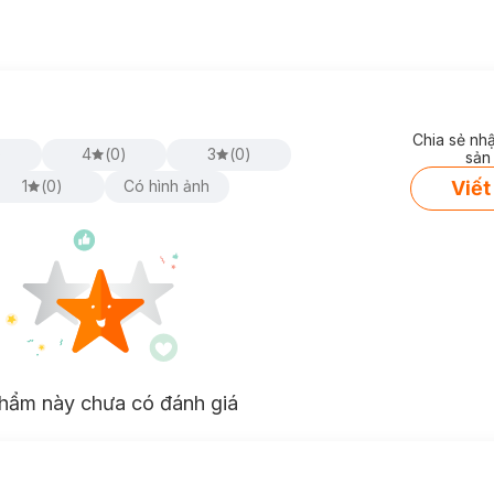
Chia sẻ nh
)
4
(
0
)
3
(
0
)
sản
Viết
1
(
0
)
Có hình ảnh
hẩm này chưa có đánh giá