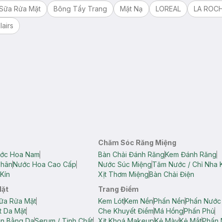
Sữa Rửa Mặt
Bông Tẩy Trang
Mặt Nạ
LOREAL
LA ROC
lairs
Chăm Sóc Răng Miệng
ớc Hoa Nam
Bàn Chải Đánh Răng
Kem Đánh Răng
Thân
Nước Hoa Cao Cấp
Nước Súc Miệng
Tăm Nước / Chỉ Nha 
Kín
Xịt Thơm Miệng
Bàn Chải Điện
Mặt
Trang Điểm
ữa Rửa Mặt
Kem Lót
Kem Nền
Phấn Nền
Phấn Nước
t Da Mặt
Che Khuyết Điểm
Má Hồng
Phấn Phủ
ân Bằng Da
Serum / Tinh Chất
Xịt Khoá Makeup
Kẻ Mày
Kẻ Mắt
Phấn 