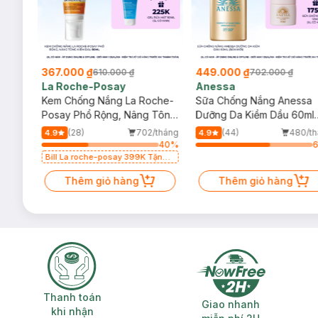
367.000 ₫
449.000 ₫
610.000 ₫
702.000 ₫
La Roche-Posay
Anessa
004
Kem Chống Nắng La Roche-
Sữa Chống Nắng Anessa
50+
Posay Phổ Rộng, Nâng Tông
Dưỡng Da Kiềm Dầu 60ml
Kiềm Dầu 50ml
(Bản Mới)
/tháng
(28)
702/tháng
(44)
480/th
4.9
4.9
85
%
40
%
 Kem
Bill La roche-posay 399K Tặng
Cảm
Gel rửa mặt da dầu nhạy cảm
50ml (SL có hạn)
Thêm giỏ hàng
Thêm giỏ hàng
Thanh toán khi nhận hàng
Giao nhanh miễ
Thanh toán
Giao nhanh
khi nhận