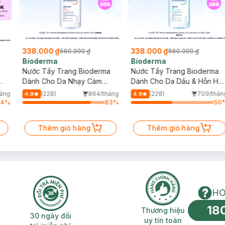
338.000 ₫
338.000 ₫
560.000 ₫
560.000 ₫
Bioderma
Bioderma
Nước Tẩy Trang Bioderma
Nước Tẩy Trang Bioderma
Dành Cho Da Nhạy Cảm
Dành Cho Da Dầu & Hỗn Hợ
500ml
500ml
áng
(228)
864/tháng
(228)
709/thán
4.9
4.9
64
%
83
%
50
Thêm giỏ hàng
Thêm giỏ hàng
HO
18
n phí 2H
30 ngày đổi trả miễn phí
Thương hiệu uy 
Thương hiệu
30 ngày đổi
uy tín toàn