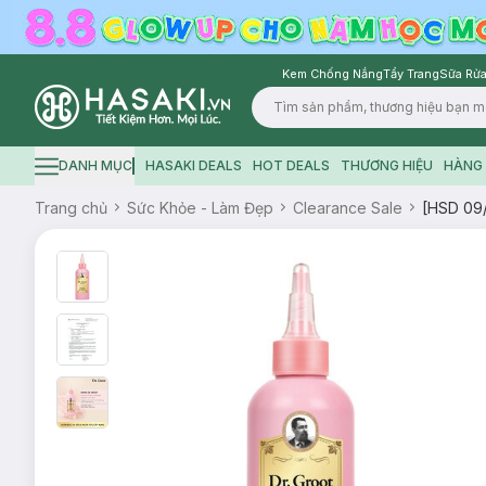
Kem Chống Nắng
Tẩy Trang
Sữa Rửa
Logo
DANH MỤC
HASAKI DEALS
HOT DEALS
THƯƠNG HIỆU
HÀNG 
Hamburger icon
Trang chủ
Sức Khỏe - Làm Đẹp
Clearance Sale
[HSD 09/