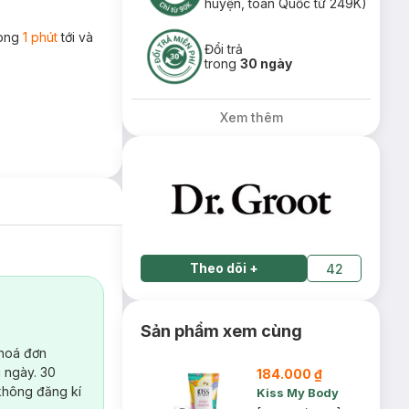
huyện, toàn Quốc từ 249K)
rong
1 phút
tới và
Đổi trả
trong
30 ngày
Xem thêm
Theo dõi
+
42
Sản phẩm xem cùng
 hoá đơn
 ngày. 30
184.000 ₫
không đăng kí
Kiss My Body