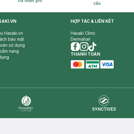
trả miễn phí
cầu
SAKI.VN
HỢP TÁC & LIÊN KẾT
iệu Hasaki.vn
Hasaki Clinic
sách bảo mật
Dermahair
hoản sử dụng
 cẩm nang
facebook
THANH TOÁN
instagram
tiktok
dụng
master card
ATM card
visa card
Synctives
Dermahair