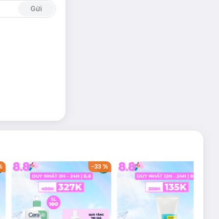
Gửi
%
-
33
%
-
53
%