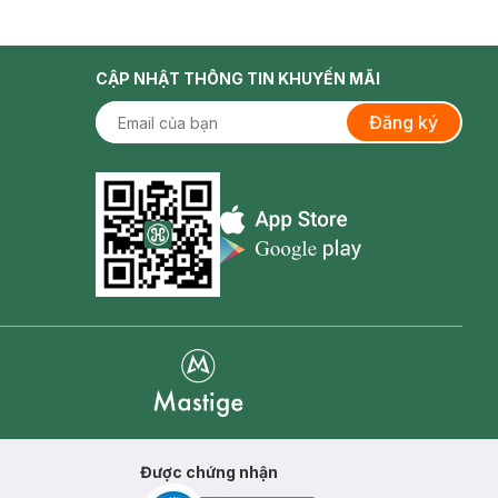
CẬP NHẬT THÔNG TIN KHUYẾN MÃI
Đăng ký
Appstore icon
Goolge Play icon
Mastige
Được chứng nhận