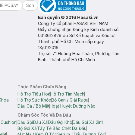
HE POSAY
Son
Bản quyền © 2016 Hasaki.vn
Công Ty cổ phần HASAKI VIETNAM
Giấy chứng nhận Đăng ký Kinh doanh số
0313612829 do Sở Kế hoạch và Đầu tư
Thành phố Hồ Chí Minh cấp ngày
13/01/2016
Trụ sở: 71 Hoàng Hoa Thám, Phường Tân
Bình, Thành phố Hồ Chí Minh
Thực Phẩm Chức Năng
Hỗ Trợ Tiêu Hoá
Hỗ Trợ Tim Mạch
Khoa
Hỗ Trợ Sức Khỏe
Bổ Gan / Giải Rượu
Dầu Cá / Bổ Mắt
Hoạt Huyết Dưỡng Não
Chăm Sóc Tóc Và Da Đầu
 Cushion
Dầu Gội
Dầu Xả
Dầu Gội Khô
Dầu Gội Xả 2in1
Bộ Gội Xả
Tẩy Tế Bào Chết Da Đầu
Mắt
Mặt Nạ / Kem Ủ Tóc
Serum / Dầu Dưỡng Tóc