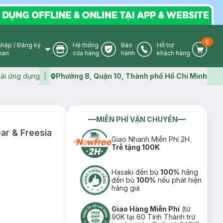
0
nhập
/
Đăng ký
Hệ thống
Bảo
Hỗ trợ
User Icon
Store Icon
Warranty Icon
Phone Icon
Cart I
oản
cửa hàng
hành
khách hàng
ải ứng dụng
Phường 8, Quận 10, Thành phố Hồ Chí Minh
Map icon
MIỄN PHÍ VẬN CHUYỂN
ar & Freesia
Giao Nhanh Miễn Phí 2H.
Trễ tặng 100K
Hasaki đền bù
100%
hãng
đền bù
100%
nếu phát hiện
hàng giả
Giao Hàng Miễn Phí
(từ
90K tại 60 Tỉnh Thành trừ