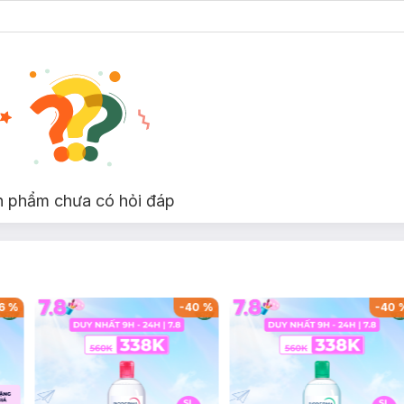
n phẩm chưa có hỏi đáp
6
%
-
40
%
-
40