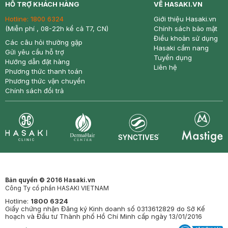
HỖ TRỢ KHÁCH HÀNG
VỀ HASAKI.VN
Hotline:
1800 6324
Giới thiệu Hasaki.vn
(Miễn phí , 08-22h kể cả T7, CN)
Chính sách bảo mật
Điều khoản sử dụng
Các câu hỏi thường gặp
Hasaki cẩm nang
Gửi yêu cầu hỗ trợ
Tuyển dụng
Hướng dẫn đặt hàng
Liên hệ
Phương thức thanh toán
Phương thức vận chuyển
Chính sách đổi trả
Synctives
Clinic
Dermahair
Mastige
Bản quyền © 2016 Hasaki.vn
Công Ty cổ phần HASAKI VIETNAM
Hotline:
1800 6324
Giấy chứng nhận Đăng ký Kinh doanh số 0313612829 do Sở Kế
hoạch và Đầu tư Thành phố Hồ Chí Minh cấp ngày 13/01/2016