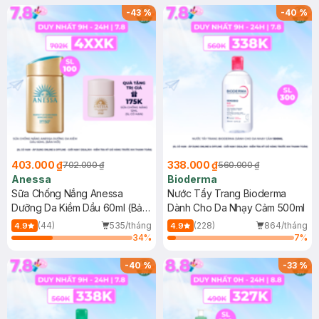
SPF 50+ 20ml (SL Có Hạn)
(SL có hạn)
-
43
%
-
40
%
403.000 ₫
338.000 ₫
702.000 ₫
560.000 ₫
Anessa
Bioderma
Sữa Chống Nắng Anessa
Nước Tẩy Trang Bioderma
Dưỡng Da Kiềm Dầu 60ml (Bản
Dành Cho Da Nhạy Cảm 500ml
Mới)
(44)
535/tháng
(228)
864/tháng
4.9
4.9
34
%
7
%
-
40
%
-
33
%