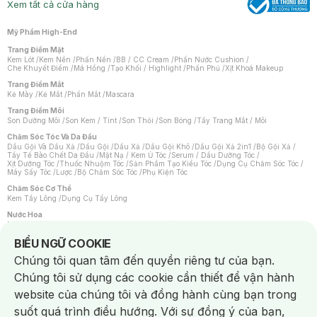
Xem tất cả cửa hàng
Mỹ Phẩm High-End
Trang Điểm Mặt
Kem Lót
/
Kem Nền
/
Phấn Nền
/
BB / CC Cream
/
Phấn Nước Cushion
/
Che Khuyết Điểm
/
Má Hồng
/
Tạo Khối / Highlight
/
Phấn Phủ
/
Xịt Khoá Makeup
Trang Điểm Mắt
Kẻ Mày
/
Kẻ Mắt
/
Phấn Mắt
/
Mascara
Trang Điểm Môi
Son Dưỡng Môi
/
Son Kem / Tint
/
Son Thỏi
/
Son Bóng
/
Tẩy Trang Mắt / Môi
Chăm Sóc Tóc Và Da Đầu
Dầu Gội Và Dầu Xả
/
Dầu Gội
/
Dầu Xả
/
Dầu Gội Khô
/
Dầu Gội Xả 2in1
/
Bộ Gội Xả
/
Tẩy Tế Bào Chết Da Đầu
/
Mặt Nạ / Kem Ủ Tóc
/
Serum / Dầu Dưỡng Tóc
/
Xịt Dưỡng Tóc
/
Thuốc Nhuộm Tóc
/
Sản Phẩm Tạo Kiểu Tóc
/
Dụng Cụ Chăm Sóc Tóc
/
Máy Sấy Tóc
/
Lược
/
Bộ Chăm Sóc Tóc
/
Phụ Kiện Tóc
Chăm Sóc Cơ Thể
Kem Tẩy Lông
/
Dụng Cụ Tẩy Lông
Nước Hoa
Nước Hoa Nữ
/
Nước Hoa Nam
/
Nước Hoa Cao Cấp
/
Xịt Thơm Toàn Thân
/
Nước Hoa Vùng Kín
Notice about cookies usage
BIỂU NGỮ COOKIE
Chăm Sóc Cá Nhân
Chúng tôi quan tâm đến quyền riêng tư của bạn.
Chống Muỗi
/
Khẩu Trang
/
Máy Massage
/
Mặt Nạ Xông Hơi
/
Nước Rửa Tay
/
Sản Phẩm Chăm Sóc Khác
/
Bàn Chải Đánh Răng
/
Bàn Chải Điện
/
Chúng tôi sử dụng các cookie cần thiết để vận hành
Hỗ Trợ Trắng Răng
/
Kem Đánh Răng
/
Máy Tăm Nước
/
Nước Súc Miệng
/
Tăm / Chỉ Nha Khoa
/
Xịt Thơm Miệng
/
Dung Dịch Vệ Sinh
/
Dưỡng Vùng Kín
/
website của chúng tôi và đồng hành cùng bạn trong
Khăn Ướt Vệ Sinh Vùng Kín
/
Băng Vệ Sinh
/
Tampon
/
Bọt Cạo Râu
/
Dao Cạo Râu
/
Máy Cạo Râu
suốt quá trình điều hướng. Với sự đồng ý của bạn,