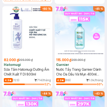
Gel rửa mặt da dầu nhạy cảm 50ml
(SL có hạn)
-
60
%
-
45
%
82.000 ₫
115.000 ₫
205.000 ₫
209.000 ₫
Hatomugi
Garnier
Sữa Tắm Hatomugi Dưỡng Ẩm
Nước Tẩy Trang Garnier Dành
Chiết Xuất Ý Dĩ 800ml
Cho Da Dầu Và Mụn 400ml
(Mới)
(123)
714/tháng
(69)
1.0k/tháng
4.9
4.9
52
%
66
%
-
44
%
-
43
%