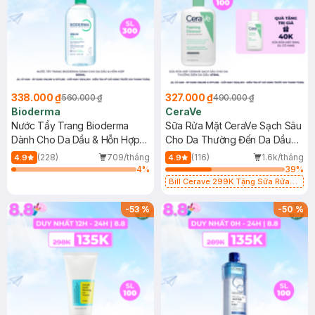
338.000 ₫
327.000 ₫
560.000 ₫
490.000 ₫
Bioderma
CeraVe
Nước Tẩy Trang Bioderma
Sữa Rửa Mặt CeraVe Sạch Sâu
Dành Cho Da Dầu & Hỗn Hợp
Cho Da Thường Đến Da Dầu
500ml
473ml
(228)
709/tháng
(116)
1.6k/tháng
4.9
4.9
4
%
39
%
Bill Cerave 299K Tặng Sữa Rửa
Mặt Cerave 30ml (SL có hạn)
-
53
%
-
50
%