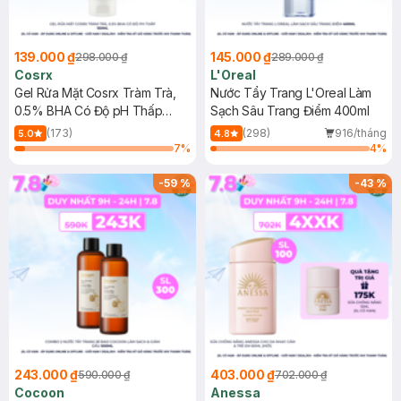
139.000 ₫
145.000 ₫
298.000 ₫
289.000 ₫
Cosrx
L'Oreal
Gel Rửa Mặt Cosrx Tràm Trà,
Nước Tẩy Trang L'Oreal Làm
0.5% BHA Có Độ pH Thấp
Sạch Sâu Trang Điểm 400ml
150ml
(173)
(298)
916/tháng
5.0
4.8
7
%
4
%
-
59
%
-
43
%
243.000 ₫
403.000 ₫
590.000 ₫
702.000 ₫
Cocoon
Anessa