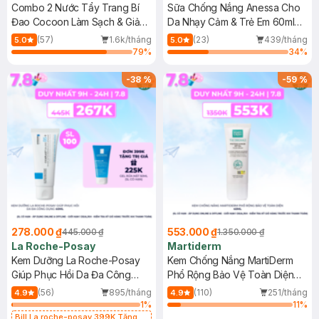
Combo 2 Nước Tẩy Trang Bí
Sữa Chống Nắng Anessa Cho
Đao Cocoon Làm Sạch & Giảm
Da Nhạy Cảm & Trẻ Em 60ml
Dầu 500ml
(Mới)
(57)
1.6k/tháng
(23)
439/tháng
5.0
5.0
79
%
34
%
-
38
%
-
59
%
278.000 ₫
553.000 ₫
445.000 ₫
1.350.000 ₫
La Roche-Posay
Martiderm
Kem Dưỡng La Roche-Posay
Kem Chống Nắng MartiDerm
Giúp Phục Hồi Da Đa Công
Phổ Rộng Bảo Vệ Toàn Diện
Dụng 40ml
40ml
(56)
895/tháng
(110)
251/tháng
4.9
4.9
1
%
11
%
Bill La roche-posay 399K Tặng