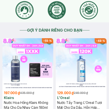
GỢI Ý DÀNH RIÊNG CHO BẠN
-
55
%
-
48
%
197.000 ₫
129.000 ₫
435.000 ₫
249.000 ₫
Klairs
L'Oreal
Nước Hoa Hồng Klairs Không
Nước Tẩy Trang L'Oreal Tươi
Mùi Cho Da Nhạy Cảm 180ml
Mát Cho Da Dầu, Hỗn Hợp