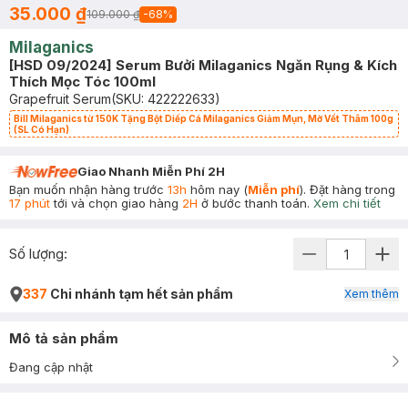
35.000 ₫
109.000 ₫
-
68
%
Milaganics
[HSD 09/2024] Serum Bưởi Milaganics Ngăn Rụng & Kích
Thích Mọc Tóc 100ml
Grapefruit Serum
(SKU:
422222633
)
Bill Milaganics từ 150K Tặng Bột Diếp Cá Milaganics Giảm Mụn, Mờ Vết Thâm 100g
(SL Có Hạn)
Giao Nhanh Miễn Phí 2H
Bạn muốn nhận hàng trước
13h
hôm nay (
Miễn phí
). Đặt hàng trong
17 phút
tới và chọn giao hàng
2H
ở bước thanh toán.
Xem chi tiết
Số lượng:
337
Chi nhánh tạm hết sản phẩm
Xem thêm
Mô tả sản phẩm
Đang cập nhật