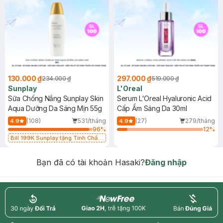
130.000 ₫
297.000 ₫
234.000 ₫
519.000 ₫
Sunplay
L'Oreal
Sữa Chống Nắng Sunplay Skin
Serum L'Oreal Hyaluronic Acid
Aqua Dưỡng Da Sáng Mịn 55g
Cấp Ẩm Sáng Da 30ml
(108)
531/tháng
(27)
279/tháng
4.9
4.9
96
%
12
%
Bill 199K Sunplay tặng Tinh Chất
Chống Nắng 7g trị giá 30K (SL có
hạn)
Bạn đã có tài khoản Hasaki?
Đăng nhập
return
nowfree
price