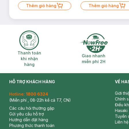
Mặt Cerave 30ml (SL có hạn)
Thêm giỏ hàng
Thêm giỏ hàng
Thanh toán khi nhận hàng
Giao nhanh miễ
Thanh toán
Giao nhanh
khi nhận
miễn phí 2H
hàng
HỖ TRỢ KHÁCH HÀNG
VỀ HA
Giới th
Hotline:
1800 6324
Chính 
(Miễn phí , 08-22h kể cả T7, CN)
Điều k
Các câu hỏi thường gặp
Hasaki
Gửi yêu cầu hỗ trợ
Tuyển 
Hướng dẫn đặt hàng
Liên hệ
Phương thức thanh toán