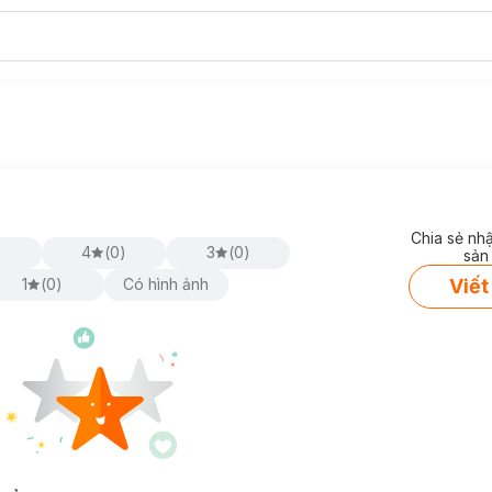
Chia sẻ nh
)
4
(
0
)
3
(
0
)
sản
Viết
1
(
0
)
Có hình ảnh