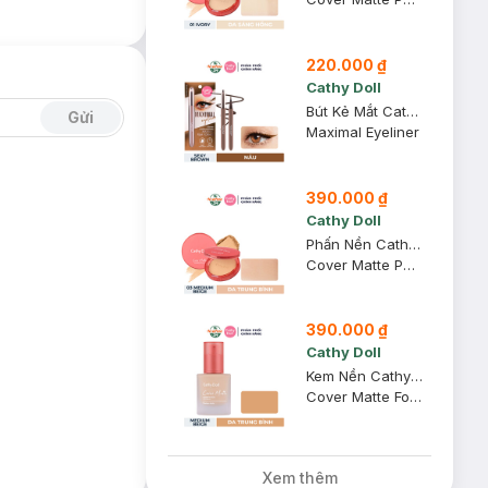
220.000 ₫
Cathy Doll
Bút Kẻ Mắt Cathy Doll Siêu Mảnh 02 Sexy Brown - Nâu 0.7ml
Gửi
Maximal Eyeliner
390.000 ₫
Cathy Doll
Phấn Nền Cathy Doll Mịn Lì 03 Medium Beige - Da Trung Bình 12g
Cover Matte Powder Pact SPF 30 PA +++
390.000 ₫
Cathy Doll
Kem Nền Cathy Doll Mịn Lì 03 Medium Beige - Da Trung Bình 30g
Cover Matte Foundation SPF 15 PA +++
Xem thêm