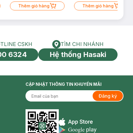
Thêm giỏ hàng
Thêm giỏ hàng
TLINE CSKH
TÌM CHI NHÁNH
HOTLINE CSKH
Tìm chi nhánh
00 6324
Hệ thống Hasaki
tín toàn cầu
CẬP NHẬT THÔNG TIN KHUYẾN MÃI
Đăng ký
Appstore icon