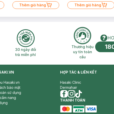
Thêm giỏ hàng
Thêm giỏ hàng
HO
18
n phí 2H
30 ngày đổi trả miễn phí
Thương hiệu uy 
Thương hiệu
30 ngày đổi
uy tín toàn
trả miễn phí
cầu
SAKI.VN
HỢP TÁC & LIÊN KẾT
iệu Hasaki.vn
Hasaki Clinic
sách bảo mật
Dermahair
hoản sử dụng
 cẩm nang
facebook
THANH TOÁN
instagram
tiktok
dụng