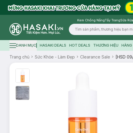
Kem Chống Nắng
Tẩy Trang
Sữa Rửa
Logo
DANH MỤC
HASAKI DEALS
HOT DEALS
THƯƠNG HIỆU
HÀNG 
Hamburger icon
Trang chủ
Sức Khỏe - Làm Đẹp
Clearance Sale
[HSD 09/