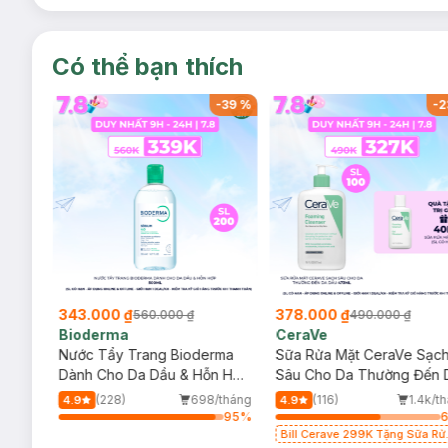
Có thể bạn thích
-
37
%
-
39
%
-
2
343.000 ₫
378.000 ₫
560.000 ₫
490.000 ₫
Bioderma
CeraVe
rma
Nước Tẩy Trang Bioderma
Sữa Rửa Mặt CeraVe Sạc
m
Dành Cho Da Dầu & Hỗn Hợp
Sâu Cho Da Thường Đến 
500ml
Dầu 473ml
/tháng
(228)
698/tháng
(116)
1.4k/t
4.9
4.9
93
%
95
%
Bill Cerave 299K Tặng Sữa Rử