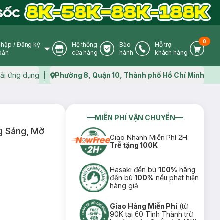
0
nhập
/
Đăng ký
Hệ thống
Bảo
Hỗ trợ
User Icon
Store Icon
Warranty Icon
Phone Icon
Cart I
oản
cửa hàng
hành
khách hàng
ải ứng dụng
Phường 8, Quận 10, Thành phố Hồ Chí Minh
Map icon
MIỄN PHÍ VẬN CHUYỂN
g Sáng, Mờ
Giao Nhanh Miễn Phí 2H.
Trễ tặng 100K
Hasaki đền bù
100%
hãng
đền bù
100%
nếu phát hiện
hàng giả
Giao Hàng Miễn Phí
(từ
90K tại 60 Tỉnh Thành trừ