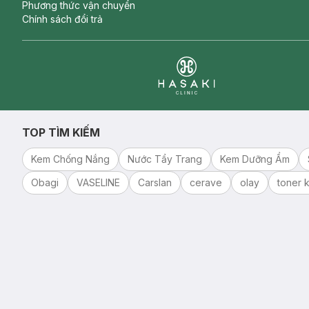
Phương thức vận chuyển
Chính sách đổi trả
Clinic
TOP TÌM KIẾM
Kem Chống Nắng
Nước Tẩy Trang
Kem Dưỡng Ẩm
Obagi
VASELINE
Carslan
cerave
olay
toner k