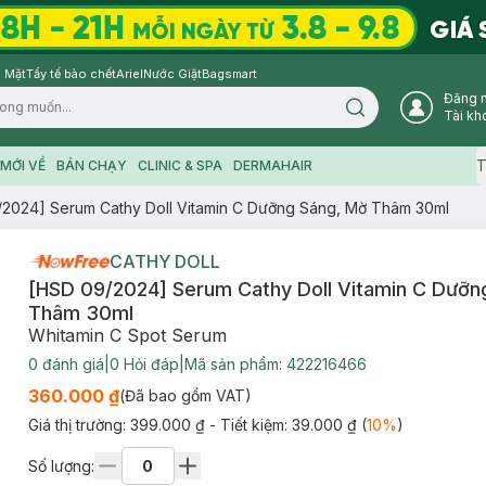
 Mặt
Tẩy tế bào chết
Ariel
Nước Giặt
Bagsmart
Đăng 
Search icon
Tài kh
T
MỚI VỀ
BÁN CHẠY
CLINIC & SPA
DERMAHAIR
2024] Serum Cathy Doll Vitamin C Dưỡng Sáng, Mờ Thâm 30ml
CATHY DOLL
[HSD 09/2024] Serum Cathy Doll Vitamin C Dưỡn
Thâm 30ml
Whitamin C Spot Serum
0
đánh giá
|
0
Hỏi đáp
|
Mã sản phẩm:
422216466
360.000 ₫
(Đã bao gồm VAT)
Giá thị trường:
399.000 ₫
- Tiết kiệm:
39.000 ₫
(
10
%
)
Số lượng: