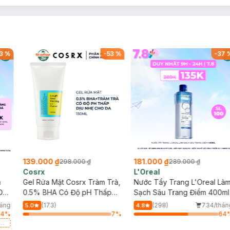
3
%
-
53
%
-
37
139.000 ₫
181.000 ₫
298.000 ₫
289.000 ₫
Cosrx
L'Oreal
h
Gel Rửa Mặt Cosrx Tràm Trà,
Nước Tẩy Trang L'Oreal Là
Da
0.5% BHA Có Độ pH Thấp
Sạch Sâu Trang Điểm 400ml
150ml
háng
(173)
(298)
734/thán
5.0
4.8
64
%
7
%
64
a