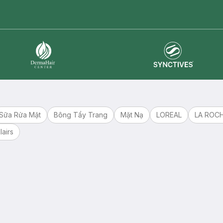
master card
ATM card
visa card
Synctives
Dermahair
Sữa Rửa Mặt
Bông Tẩy Trang
Mặt Nạ
LOREAL
LA ROC
lairs