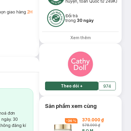
huyện, toàn Quốc từ 249K)
họn giao hàng
2H
Đổi trả
trong
30 ngày
Xem thêm
Theo dõi
+
974
Sản phẩm xem cùng
 hoá đơn
 ngày. 30
370.000 ₫
-
36
%
không đăng kí
578.000 ₫
B.O.M