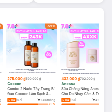
%
-
53
%
-
38
%
275.000 ₫
432.000 ₫
590.000 ₫
702.000 ₫
Cocoon
Anessa
m
Combo 2 Nước Tẩy Trang Bí
Sữa Chống Nắng Anessa
Đao Cocoon Làm Sạch &
Cho Da Nhạy Cảm & Trẻ Em
Giảm Dầu 500ml
60ml (Mới)
g
(57)
1.4k/tháng
(23)
410/tháng
5.0
5.0
%
75
%
34
%