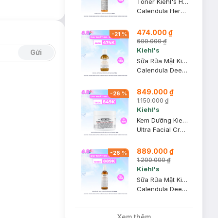
Toner Kiehl's Hoa Cúc Làm Dịu Da 125ml
Calendula Herbal Extract Alcohol-Free Toner
474.000 ₫
-
21
%
600.000 ₫
Kiehl's
Gửi
Sữa Rửa Mặt Kiehl's Hoa Cúc Làm Sạch Sâu 75ml
Calendula Deep Cleansing Foaming Face Wash
849.000 ₫
-
26
%
1.150.000 ₫
Kiehl's
Kem Dưỡng Kiehl's Cấp Ẩm Sâu, Phục Hồi Nhanh 50ml
Ultra Facial Cream
889.000 ₫
-
26
%
1.200.000 ₫
Kiehl's
Sữa Rửa Mặt Kiehl's Hoa Cúc Làm Sạch Sâu 230ml
Calendula Deep Cleansing Foaming Face Wash
Xem thêm