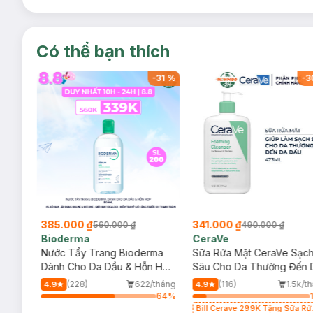
Có thể bạn thích
-
32
%
-
31
%
-
3
385.000 ₫
341.000 ₫
560.000 ₫
490.000 ₫
Bioderma
CeraVe
rma
Nước Tẩy Trang Bioderma
Sữa Rửa Mặt CeraVe Sạc
m
Dành Cho Da Dầu & Hỗn Hợp
Sâu Cho Da Thường Đến 
500ml
Dầu 473ml
/tháng
(228)
622/tháng
(116)
1.5k/t
4.9
4.9
64
%
64
%
Bill Cerave 299K Tặng Sữa Rử