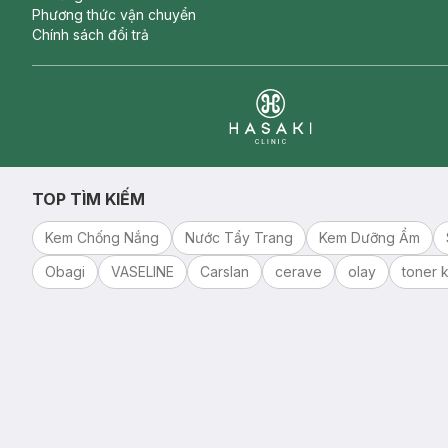
Phương thức vận chuyển
Chính sách đổi trả
Clinic
TOP TÌM KIẾM
Kem Chống Nắng
Nước Tẩy Trang
Kem Dưỡng Ẩm
Obagi
VASELINE
Carslan
cerave
olay
toner k