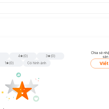
Chia sẻ nh
)
4
(
0
)
3
(
0
)
sản
Viết
1
(
0
)
Có hình ảnh