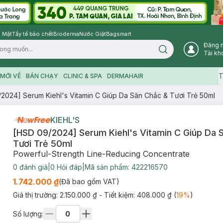
 Mặt
Tẩy tế bào chết
Bioderma
Nước Giặt
Bagsmart
Đăng 
Search icon
Tài kh
T
MỚI VỀ
BÁN CHẠY
CLINIC & SPA
DERMAHAIR
2024] Serum Kiehl's Vitamin C Giúp Da Săn Chắc & Tươi Trẻ 50ml
KIEHL'S
[HSD 09/2024] Serum Kiehl's Vitamin C Giúp Da 
Tươi Trẻ 50ml
Powerful-Strength Line-Reducing Concentrate
0
đánh giá
|
0
Hỏi đáp
|
Mã sản phẩm:
422216570
1.742.000 ₫
(Đã bao gồm VAT)
Giá thị trường:
2.150.000 ₫
- Tiết kiệm:
408.000 ₫
(
19
%
)
Số lượng: