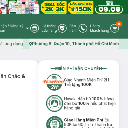
0
nhập
/
Đăng ký
Hệ thống
Bảo
Hỗ trợ
User Icon
Store Icon
Warranty Icon
Phone Icon
Cart I
oản
cửa hàng
hành
khách hàng
ải ứng dụng
Phường 8, Quận 10, Thành phố Hồ Chí Minh
Map icon
MIỄN PHÍ VẬN CHUYỂN
Săn Chắc &
Giao Nhanh Miễn Phí 2H.
Trễ tặng 100K
Hasaki đền bù
100%
hãng
đền bù
100%
nếu phát hiện
hàng giả
Giao Hàng Miễn Phí
(từ
90K tại 60 Tỉnh Thành trừ