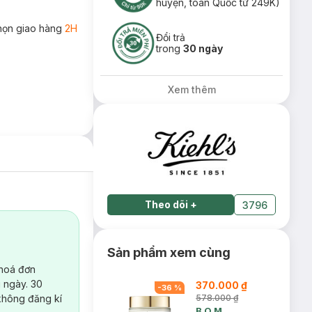
huyện, toàn Quốc từ 249K)
họn giao hàng
2H
Đổi trả
trong
30 ngày
Xem thêm
Theo dõi
+
3796
Sản phẩm xem cùng
 hoá đơn
 ngày. 30
370.000 ₫
-
36
%
không đăng kí
578.000 ₫
B.O.M