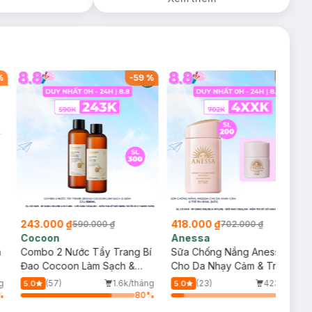
%
-
59
%
-
40
%
243.000 ₫
418.000 ₫
590.000 ₫
702.000 ₫
Cocoon
Anessa
m
Combo 2 Nước Tẩy Trang Bí
Sữa Chống Nắng Anessa
Đao Cocoon Làm Sạch &
Cho Da Nhạy Cảm & Trẻ Em
Giảm Dầu 500ml
60ml (Mới)
g
(57)
1.6k/tháng
(23)
423/tháng
5.0
5.0
%
80
%
11
%