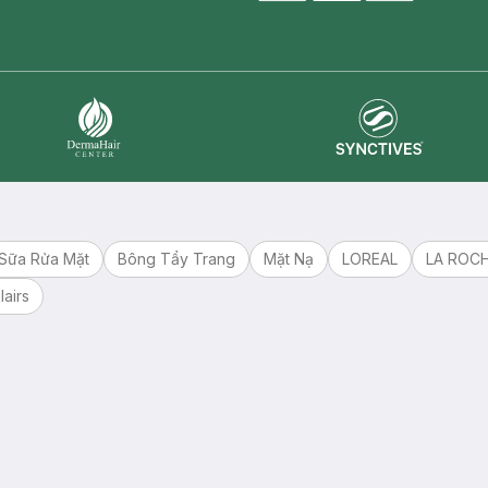
master card
ATM card
visa card
Synctives
Dermahair
Sữa Rửa Mặt
Bông Tẩy Trang
Mặt Nạ
LOREAL
LA ROC
lairs