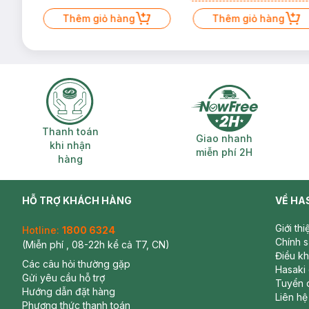
Mặt Cerave 30ml (SL có hạn)
Thêm giỏ hàng
Thêm giỏ hàng
Thanh toán khi nhận hàng
Giao nhanh miễ
Thanh toán
Giao nhanh
khi nhận
miễn phí 2H
hàng
HỖ TRỢ KHÁCH HÀNG
VỀ HA
Giới th
Hotline:
1800 6324
Chính 
(Miễn phí , 08-22h kể cả T7, CN)
Điều k
Các câu hỏi thường gặp
Hasaki
Gửi yêu cầu hỗ trợ
Tuyển 
Hướng dẫn đặt hàng
Liên hệ
Phương thức thanh toán