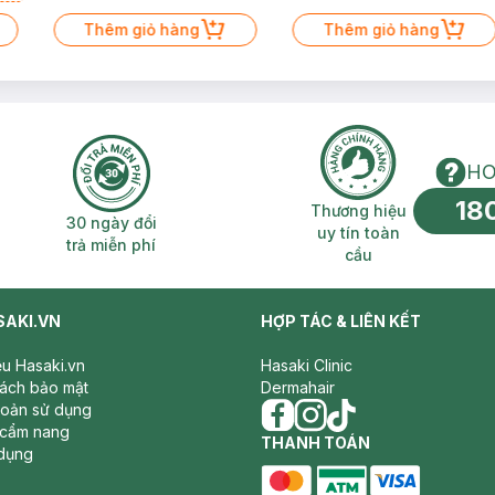
Thêm giỏ hàng
Thêm giỏ hàng
HO
18
n phí 2H
30 ngày đổi trả miễn phí
Thương hiệu uy 
Thương hiệu
30 ngày đổi
uy tín toàn
trả miễn phí
cầu
SAKI.VN
HỢP TÁC & LIÊN KẾT
iệu Hasaki.vn
Hasaki Clinic
sách bảo mật
Dermahair
hoản sử dụng
 cẩm nang
facebook
THANH TOÁN
instagram
tiktok
dụng