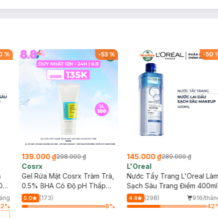
0
%
-
53
%
-
50
139.000 ₫
145.000 ₫
298.000 ₫
289.000 ₫
Cosrx
L'Oreal
h
Gel Rửa Mặt Cosrx Tràm Trà,
Nước Tẩy Trang L'Oreal Là
Da
0.5% BHA Có Độ pH Thấp
Sạch Sâu Trang Điểm 400ml
150ml
háng
(173)
(298)
916/thán
5.0
4.8
12
%
8
%
42
a