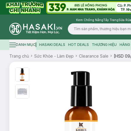
Kem Chống Nắng
Tẩy Trang
Sữa Rửa
Logo
DANH MỤC
HASAKI DEALS
HOT DEALS
THƯƠNG HIỆU
HÀNG 
Hamburger icon
Trang chủ
Sức Khỏe - Làm Đẹp
Clearance Sale
[HSD 09/