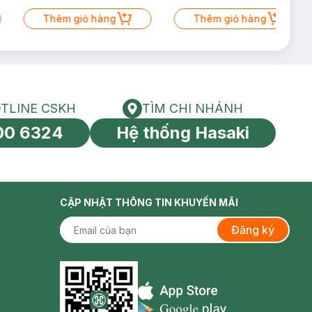
Thêm giỏ hàng
Thêm giỏ hàng
TLINE CSKH
TÌM CHI NHÁNH
HOTLINE CSKH
Tìm chi nhánh
00 6324
Hệ thống Hasaki
tín toàn cầu
CẬP NHẬT THÔNG TIN KHUYẾN MÃI
Đăng ký
Appstore icon