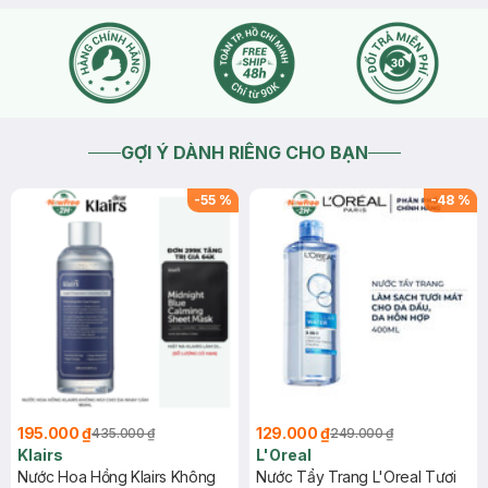
GỢI Ý DÀNH RIÊNG CHO BẠN
-
55
%
-
48
%
195.000 ₫
129.000 ₫
435.000 ₫
249.000 ₫
Klairs
L'Oreal
Nước Hoa Hồng Klairs Không
Nước Tẩy Trang L'Oreal Tươi