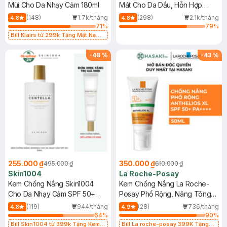
Mùi Cho Da Nhạy Cảm 180ml
Mát Cho Da Dầu, Hỗn Hợp
400ml
(148)
1.7k/tháng
(298)
2.1k/tháng
4.8
4.8
71
%
79
%
Bill Klairs từ 299k Tặng Mặt Nạ
Làm Dịu Da & Kiểm Soát Dầu Nhờn
25ml (SL Có Hạn)
-
48
%
-
43
%
255.000 ₫
350.000 ₫
495.000 ₫
610.000 ₫
Skin1004
La Roche-Posay
Kem Chống Nắng Skin1004
Kem Chống Nắng La Roche-
Cho Da Nhạy Cảm SPF 50+
Posay Phổ Rộng, Nâng Tông
50ml
Kiềm Dầu 50ml
(119)
944/tháng
(28)
736/tháng
4.8
4.9
64
%
90
%
Bill Skin1004 từ 399k Tặng Kem
Bill La roche-posay 399K Tặng