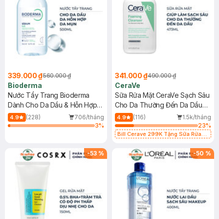
339.000 ₫
341.000 ₫
560.000 ₫
490.000 ₫
Bioderma
CeraVe
Nước Tẩy Trang Bioderma
Sữa Rửa Mặt CeraVe Sạch Sâu
Dành Cho Da Dầu & Hỗn Hợp
Cho Da Thường Đến Da Dầu
500ml
473ml
(228)
706/tháng
(116)
1.5k/tháng
4.9
4.9
3
%
23
%
Bill Cerave 299K Tặng Sữa Rửa
Mặt Cerave 30ml (SL có hạn)
-
53
%
-
50
%