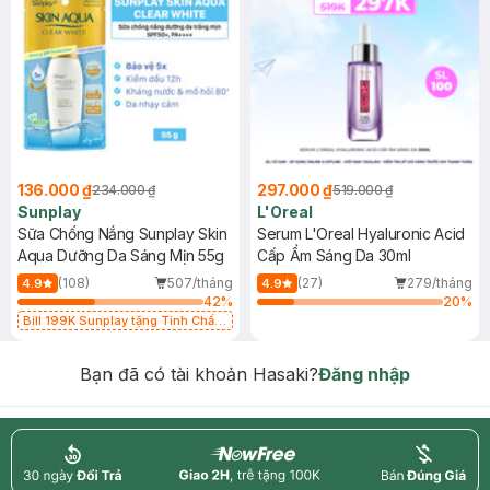
136.000 ₫
297.000 ₫
234.000 ₫
519.000 ₫
Sunplay
L'Oreal
Sữa Chống Nắng Sunplay Skin
Serum L'Oreal Hyaluronic Acid
Aqua Dưỡng Da Sáng Mịn 55g
Cấp Ẩm Sáng Da 30ml
(108)
507/tháng
(27)
279/tháng
4.9
4.9
42
%
20
%
Bill 199K Sunplay tặng Tinh Chất
Chống Nắng 7g trị giá 30K (SL có
hạn)
Bạn đã có tài khoản Hasaki?
Đăng nhập