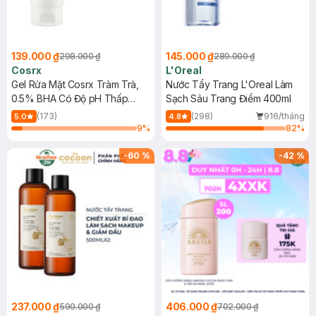
139.000 ₫
145.000 ₫
298.000 ₫
289.000 ₫
Cosrx
L'Oreal
Gel Rửa Mặt Cosrx Tràm Trà,
Nước Tẩy Trang L'Oreal Làm
0.5% BHA Có Độ pH Thấp
Sạch Sâu Trang Điểm 400ml
150ml
(173)
(298)
916/tháng
5.0
4.8
9
%
82
%
-
60
%
-
42
%
237.000 ₫
406.000 ₫
590.000 ₫
702.000 ₫