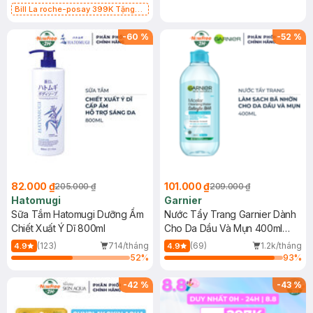
Bill La roche-posay 399K Tặng
Gel rửa mặt da dầu nhạy cảm 50ml
(SL có hạn)
-
60
%
-
52
%
82.000 ₫
101.000 ₫
205.000 ₫
209.000 ₫
Hatomugi
Garnier
Sữa Tắm Hatomugi Dưỡng Ẩm
Nước Tẩy Trang Garnier Dành
Chiết Xuất Ý Dĩ 800ml
Cho Da Dầu Và Mụn 400ml
(Mới)
(123)
714/tháng
(69)
1.2k/tháng
4.9
4.9
52
%
93
%
-
42
%
-
43
%