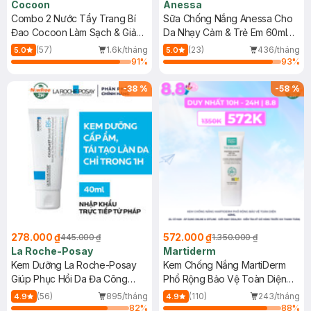
Cocoon
Anessa
Combo 2 Nước Tẩy Trang Bí
Sữa Chống Nắng Anessa Cho
Đao Cocoon Làm Sạch & Giảm
Da Nhạy Cảm & Trẻ Em 60ml
Dầu 500ml
(Mới)
(57)
1.6k/tháng
(23)
436/tháng
5.0
5.0
91
%
93
%
-
38
%
-
58
%
278.000 ₫
572.000 ₫
445.000 ₫
1.350.000 ₫
La Roche-Posay
Martiderm
Kem Dưỡng La Roche-Posay
Kem Chống Nắng MartiDerm
Giúp Phục Hồi Da Đa Công
Phổ Rộng Bảo Vệ Toàn Diện
Dụng 40ml
40ml
(56)
895/tháng
(110)
243/tháng
4.9
4.9
82
%
88
%