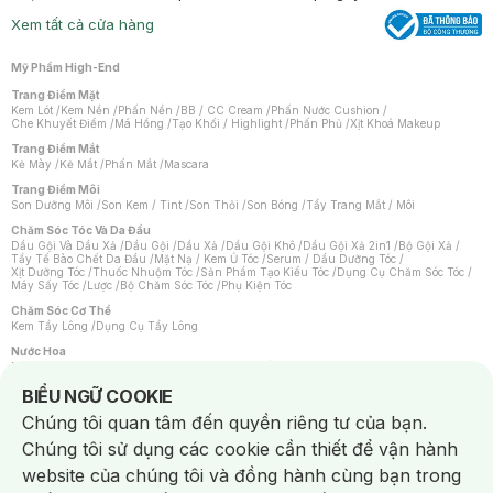
Xem tất cả cửa hàng
Mỹ Phẩm High-End
Trang Điểm Mặt
Kem Lót
/
Kem Nền
/
Phấn Nền
/
BB / CC Cream
/
Phấn Nước Cushion
/
Che Khuyết Điểm
/
Má Hồng
/
Tạo Khối / Highlight
/
Phấn Phủ
/
Xịt Khoá Makeup
Trang Điểm Mắt
Kẻ Mày
/
Kẻ Mắt
/
Phấn Mắt
/
Mascara
Trang Điểm Môi
Son Dưỡng Môi
/
Son Kem / Tint
/
Son Thỏi
/
Son Bóng
/
Tẩy Trang Mắt / Môi
Chăm Sóc Tóc Và Da Đầu
Dầu Gội Và Dầu Xả
/
Dầu Gội
/
Dầu Xả
/
Dầu Gội Khô
/
Dầu Gội Xả 2in1
/
Bộ Gội Xả
/
Tẩy Tế Bào Chết Da Đầu
/
Mặt Nạ / Kem Ủ Tóc
/
Serum / Dầu Dưỡng Tóc
/
Xịt Dưỡng Tóc
/
Thuốc Nhuộm Tóc
/
Sản Phẩm Tạo Kiểu Tóc
/
Dụng Cụ Chăm Sóc Tóc
/
Máy Sấy Tóc
/
Lược
/
Bộ Chăm Sóc Tóc
/
Phụ Kiện Tóc
Chăm Sóc Cơ Thể
Kem Tẩy Lông
/
Dụng Cụ Tẩy Lông
Nước Hoa
Nước Hoa Nữ
/
Nước Hoa Nam
/
Nước Hoa Cao Cấp
/
Xịt Thơm Toàn Thân
/
Nước Hoa Vùng Kín
Notice about cookies usage
BIỂU NGỮ COOKIE
Chăm Sóc Cá Nhân
Chúng tôi quan tâm đến quyền riêng tư của bạn.
Chống Muỗi
/
Khẩu Trang
/
Máy Massage
/
Mặt Nạ Xông Hơi
/
Nước Rửa Tay
/
Sản Phẩm Chăm Sóc Khác
/
Bàn Chải Đánh Răng
/
Bàn Chải Điện
/
Chúng tôi sử dụng các cookie cần thiết để vận hành
Hỗ Trợ Trắng Răng
/
Kem Đánh Răng
/
Máy Tăm Nước
/
Nước Súc Miệng
/
Tăm / Chỉ Nha Khoa
/
Xịt Thơm Miệng
/
Dung Dịch Vệ Sinh
/
Dưỡng Vùng Kín
/
website của chúng tôi và đồng hành cùng bạn trong
Khăn Ướt Vệ Sinh Vùng Kín
/
Băng Vệ Sinh
/
Tampon
/
Bọt Cạo Râu
/
Dao Cạo Râu
/
Máy Cạo Râu