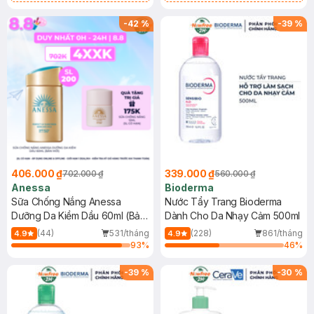
Chống Nắng Cho Da Nhạy Cảm
Gel rửa mặt da dầu nhạy cảm 50ml
SPF 50+ 20ml (SL Có Hạn)
(SL có hạn)
-
42
%
-
39
%
406.000 ₫
339.000 ₫
702.000 ₫
560.000 ₫
Anessa
Bioderma
Sữa Chống Nắng Anessa
Nước Tẩy Trang Bioderma
Dưỡng Da Kiềm Dầu 60ml (Bản
Dành Cho Da Nhạy Cảm 500ml
Mới)
(44)
531/tháng
(228)
861/tháng
4.9
4.9
93
%
46
%
-
39
%
-
30
%