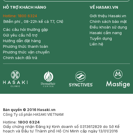
return
nowfree
price
HỖ TRỢ KHÁCH HÀNG
VỀ HASAKI.VN
Hotline:
1800 6324
Giới thiệu Hasaki.vn
(Miễn phí , 08-22h kể cả T7, CN)
Chính sách bảo mật
Điều khoản sử dụng
Các câu hỏi thường gặp
Hasaki cẩm nang
Gửi yêu cầu hỗ trợ
Tuyển dụng
Hướng dẫn đặt hàng
Liên hệ
Phương thức thanh toán
Phương thức vận chuyển
Chính sách đổi trả
Synctives
Clinic
Dermahair
Mastige
Bản quyền © 2016 Hasaki.vn
Công Ty cổ phần HASAKI VIETNAM
Hotline:
1800 6324
Giấy chứng nhận Đăng ký Kinh doanh số 0313612829 do Sở Kế
hoạch và Đầu tư Thành phố Hồ Chí Minh cấp ngày 13/01/2016