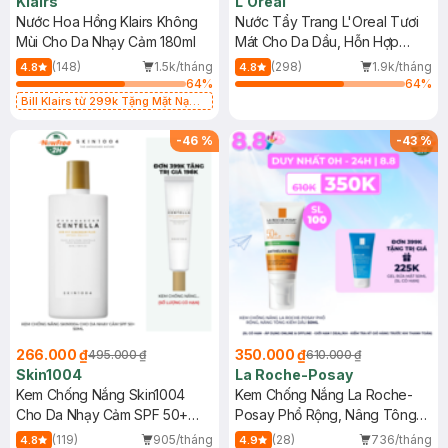
Klairs
L'Oreal
Nước Hoa Hồng Klairs Không
Nước Tẩy Trang L'Oreal Tươi
Mùi Cho Da Nhạy Cảm 180ml
Mát Cho Da Dầu, Hỗn Hợp
400ml
(148)
1.5k/tháng
(298)
1.9k/tháng
4.8
4.8
64
%
64
%
Bill Klairs từ 299k Tặng Mặt Nạ
Làm Dịu Da & Kiểm Soát Dầu Nhờn
25ml (SL Có Hạn)
-
46
%
-
43
%
266.000 ₫
350.000 ₫
495.000 ₫
610.000 ₫
Skin1004
La Roche-Posay
Kem Chống Nắng Skin1004
Kem Chống Nắng La Roche-
Cho Da Nhạy Cảm SPF 50+
Posay Phổ Rộng, Nâng Tông
50ml
Kiềm Dầu 50ml
(119)
905/tháng
(28)
736/tháng
4.8
4.9