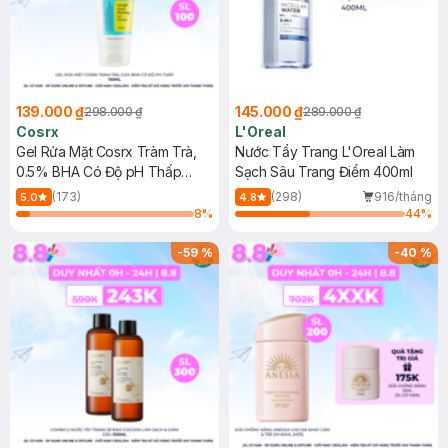
139.000 ₫
145.000 ₫
298.000 ₫
289.000 ₫
Cosrx
L'Oreal
Gel Rửa Mặt Cosrx Tràm Trà,
Nước Tẩy Trang L'Oreal Làm
0.5% BHA Có Độ pH Thấp
Sạch Sâu Trang Điểm 400ml
150ml
(173)
(298)
916/tháng
5.0
4.8
8
%
44
%
-
59
%
-
40
%