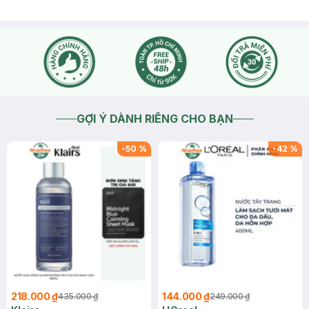
GỢI Ý DÀNH RIÊNG CHO BẠN
-
50
%
-
42
%
218.000 ₫
144.000 ₫
435.000 ₫
249.000 ₫