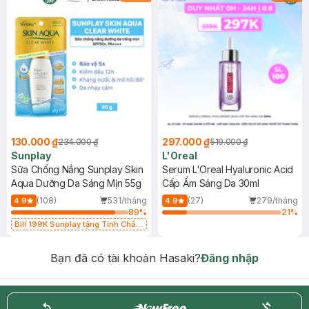
130.000 ₫
297.000 ₫
234.000 ₫
519.000 ₫
Sunplay
L'Oreal
Sữa Chống Nắng Sunplay Skin
Serum L'Oreal Hyaluronic Acid
Aqua Dưỡng Da Sáng Mịn 55g
Cấp Ẩm Sáng Da 30ml
(108)
531/tháng
(27)
279/tháng
4.9
4.9
89
%
21
%
Bill 199K Sunplay tặng Tinh Chất
Chống Nắng 7g trị giá 30K (SL có
hạn)
Bạn đã có tài khoản Hasaki?
Đăng nhập