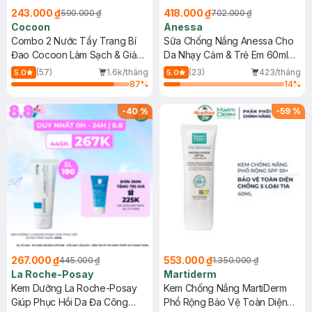
243.000 ₫
418.000 ₫
590.000 ₫
702.000 ₫
Cocoon
Anessa
Combo 2 Nước Tẩy Trang Bí
Sữa Chống Nắng Anessa Cho
Đao Cocoon Làm Sạch & Giảm
Da Nhạy Cảm & Trẻ Em 60ml
Dầu 500ml
(Mới)
(57)
1.6k/tháng
(23)
423/tháng
5.0
5.0
87
%
14
%
-
40
%
-
59
%
267.000 ₫
553.000 ₫
445.000 ₫
1.350.000 ₫
La Roche-Posay
Martiderm
Kem Dưỡng La Roche-Posay
Kem Chống Nắng MartiDerm
Giúp Phục Hồi Da Đa Công
Phổ Rộng Bảo Vệ Toàn Diện