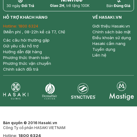
return
nowfree
price
HỖ TRỢ KHÁCH HÀNG
VỀ HASAKI.VN
Hotline:
1800 6324
Giới thiệu Hasaki.vn
(Miễn phí , 08-22h kể cả T7, CN)
Chính sách bảo mật
Điều khoản sử dụng
Các câu hỏi thường gặp
Hasaki cẩm nang
Gửi yêu cầu hỗ trợ
Tuyển dụng
Hướng dẫn đặt hàng
Liên hệ
Phương thức thanh toán
Phương thức vận chuyển
Chính sách đổi trả
Synctives
Clinic
Dermahair
Mastige
Bản quyền © 2016 Hasaki.vn
Công Ty cổ phần HASAKI VIETNAM
Hotline:
1800 6324