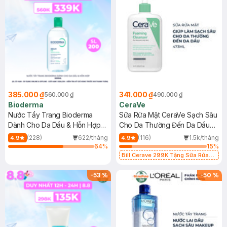
385.000 ₫
341.000 ₫
560.000 ₫
490.000 ₫
Bioderma
CeraVe
Nước Tẩy Trang Bioderma
Sữa Rửa Mặt CeraVe Sạch Sâu
Dành Cho Da Dầu & Hỗn Hợp
Cho Da Thường Đến Da Dầu
500ml
473ml
(228)
622/tháng
(116)
1.5k/tháng
4.9
4.9
64
%
15
%
Bill Cerave 299K Tặng Sữa Rửa
Mặt Cerave 30ml (SL có hạn)
-
53
%
-
50
%