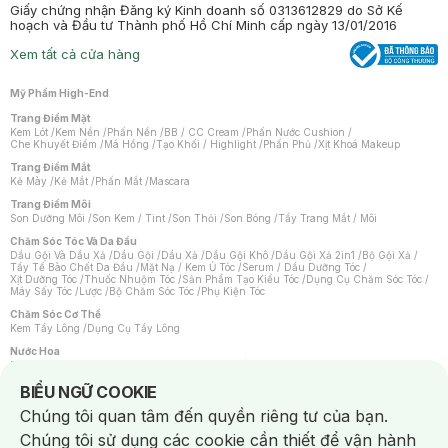
Giấy chứng nhận Đăng ký Kinh doanh số 0313612829 do Sở Kế
hoạch và Đầu tư Thành phố Hồ Chí Minh cấp ngày 13/01/2016
Xem tất cả cửa hàng
Mỹ Phẩm High-End
Trang Điểm Mặt
Kem Lót
/
Kem Nền
/
Phấn Nền
/
BB / CC Cream
/
Phấn Nước Cushion
/
Che Khuyết Điểm
/
Má Hồng
/
Tạo Khối / Highlight
/
Phấn Phủ
/
Xịt Khoá Makeup
Trang Điểm Mắt
Kẻ Mày
/
Kẻ Mắt
/
Phấn Mắt
/
Mascara
Trang Điểm Môi
Son Dưỡng Môi
/
Son Kem / Tint
/
Son Thỏi
/
Son Bóng
/
Tẩy Trang Mắt / Môi
Chăm Sóc Tóc Và Da Đầu
Dầu Gội Và Dầu Xả
/
Dầu Gội
/
Dầu Xả
/
Dầu Gội Khô
/
Dầu Gội Xả 2in1
/
Bộ Gội Xả
/
Tẩy Tế Bào Chết Da Đầu
/
Mặt Nạ / Kem Ủ Tóc
/
Serum / Dầu Dưỡng Tóc
/
Xịt Dưỡng Tóc
/
Thuốc Nhuộm Tóc
/
Sản Phẩm Tạo Kiểu Tóc
/
Dụng Cụ Chăm Sóc Tóc
/
Máy Sấy Tóc
/
Lược
/
Bộ Chăm Sóc Tóc
/
Phụ Kiện Tóc
Chăm Sóc Cơ Thể
Kem Tẩy Lông
/
Dụng Cụ Tẩy Lông
Nước Hoa
Nước Hoa Nữ
/
Nước Hoa Nam
/
Nước Hoa Cao Cấp
/
Xịt Thơm Toàn Thân
/
Nước Hoa Vùng Kín
Notice about cookies usage
BIỂU NGỮ COOKIE
Chăm Sóc Cá Nhân
Chúng tôi quan tâm đến quyền riêng tư của bạn.
Chống Muỗi
/
Khẩu Trang
/
Máy Massage
/
Mặt Nạ Xông Hơi
/
Nước Rửa Tay
/
Sản Phẩm Chăm Sóc Khác
/
Bàn Chải Đánh Răng
/
Bàn Chải Điện
/
Chúng tôi sử dụng các cookie cần thiết để vận hành
Hỗ Trợ Trắng Răng
/
Kem Đánh Răng
/
Máy Tăm Nước
/
Nước Súc Miệng
/