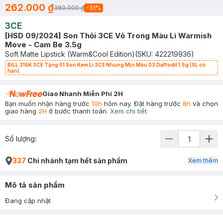
262.000 ₫
380.000 ₫
-
31
%
3CE
[HSD 09/2024] Son Thỏi 3CE Vỏ Trong Màu Lì Warmish
Move - Cam Be 3.5g
Soft Matte Lipstick (Warm&Cool Edition)
(SKU:
422219936
)
BILL 319K 3CE Tặng 01 Son Kem Lì 3CE Nhung Mịn Màu 03 Daffodil 1.5g (SL có
hạn)
Giao Nhanh Miễn Phí 2H
Bạn muốn nhận hàng trước
10h
hôm nay. Đặt hàng trước
8h
và chọn
giao hàng
2H
ở bước thanh toán.
Xem chi tiết
Số lượng:
337
Chi nhánh tạm hết sản phẩm
Xem thêm
Mô tả sản phẩm
Đang cập nhật