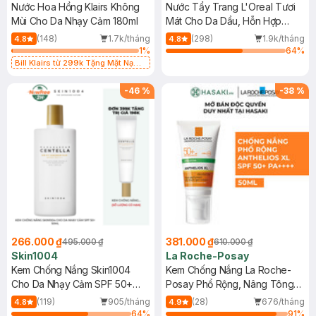
Nước Hoa Hồng Klairs Không
Nước Tẩy Trang L'Oreal Tươi
Mùi Cho Da Nhạy Cảm 180ml
Mát Cho Da Dầu, Hỗn Hợp
400ml
(148)
1.7k/tháng
(298)
1.9k/tháng
4.8
4.8
1
%
64
%
Bill Klairs từ 299k Tặng Mặt Nạ
Làm Dịu Da & Kiểm Soát Dầu Nhờn
25ml (SL Có Hạn)
-
46
%
-
38
%
266.000 ₫
381.000 ₫
495.000 ₫
610.000 ₫
Skin1004
La Roche-Posay
Kem Chống Nắng Skin1004
Kem Chống Nắng La Roche-
Cho Da Nhạy Cảm SPF 50+
Posay Phổ Rộng, Nâng Tông
50ml
Kiềm Dầu 50ml
(119)
905/tháng
(28)
676/tháng
4.8
4.9
64
%
91
%