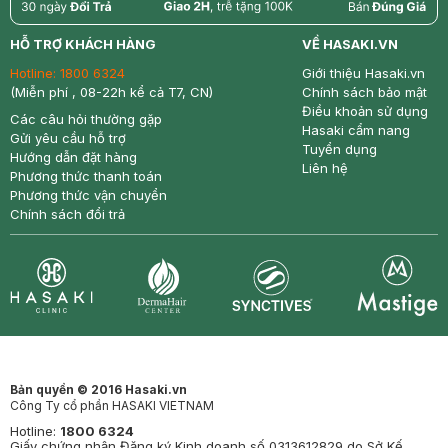
return
nowfree
price
HỖ TRỢ KHÁCH HÀNG
VỀ HASAKI.VN
Hotline:
1800 6324
Giới thiệu Hasaki.vn
(Miễn phí , 08-22h kể cả T7, CN)
Chính sách bảo mật
Điều khoản sử dụng
Các câu hỏi thường gặp
Hasaki cẩm nang
Gửi yêu cầu hỗ trợ
Tuyển dụng
Hướng dẫn đặt hàng
Liên hệ
Phương thức thanh toán
Phương thức vận chuyển
Chính sách đổi trả
Synctives
Clinic
Dermahair
Mastige
Bản quyền © 2016 Hasaki.vn
Công Ty cổ phần HASAKI VIETNAM
Hotline:
1800 6324
Giấy chứng nhận Đăng ký Kinh doanh số 0313612829 do Sở Kế