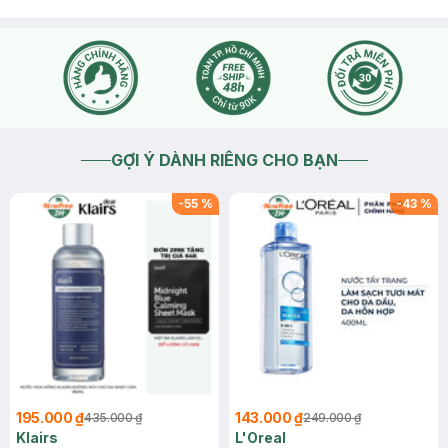
GỢI Ý DÀNH RIÊNG CHO BẠN
-
55
%
-
43
%
195.000 ₫
143.000 ₫
435.000 ₫
249.000 ₫
Klairs
L'Oreal