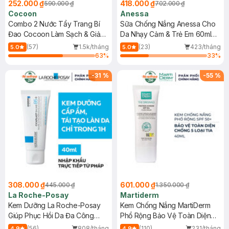
252.000 ₫
418.000 ₫
590.000 ₫
702.000 ₫
Cocoon
Anessa
Combo 2 Nước Tẩy Trang Bí
Sữa Chống Nắng Anessa Cho
Đao Cocoon Làm Sạch & Giảm
Da Nhạy Cảm & Trẻ Em 60ml
Dầu 500ml
(Mới)
(57)
1.5k/tháng
(23)
423/tháng
5.0
5.0
63
%
33
%
-
31
%
-
55
%
308.000 ₫
601.000 ₫
445.000 ₫
1.350.000 ₫
La Roche-Posay
Martiderm
Kem Dưỡng La Roche-Posay
Kem Chống Nắng MartiDerm
Giúp Phục Hồi Da Đa Công
Phổ Rộng Bảo Vệ Toàn Diện
Dụng 40ml
40ml
(56)
808/tháng
(110)
231/tháng
4.9
4.9