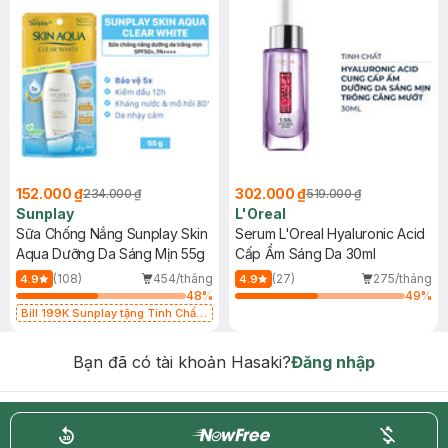
152.000 ₫
302.000 ₫
234.000 ₫
519.000 ₫
Sunplay
L'Oreal
Sữa Chống Nắng Sunplay Skin
Serum L'Oreal Hyaluronic Acid
Aqua Dưỡng Da Sáng Mịn 55g
Cấp Ẩm Sáng Da 30ml
(108)
454/tháng
(27)
275/tháng
4.9
4.9
48
%
49
%
Bill 199K Sunplay tặng Tinh Chất
Chống Nắng 7g trị giá 30K (SL có
hạn)
Bạn đã có tài khoản Hasaki?
Đăng nhập