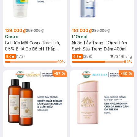
139.000 ₫
181.000 ₫
298.000 ₫
289.000 ₫
Cosrx
L'Oreal
Gel Rửa Mặt Cosrx Tràm Trà,
Nước Tẩy Trang L'Oreal Làm
0.5% BHA Có Độ pH Thấp
Sạch Sâu Trang Điểm 400ml
150ml
(173)
(298)
734/tháng
5.0
4.8
10
%
64
%
-
57
%
-
40
%