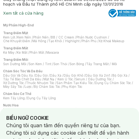
hoạch và Đầu tư Thành phố Hồ Chí Minh cấp ngày 13/01/2016
Xem tất cả cửa hàng
Mỹ Phẩm High-End
Trang Điểm Mặt
Kem Lót
/
Kem Nền
/
Phấn Nền
/
BB / CC Cream
/
Phấn Nước Cushion
/
Che Khuyết Điểm
/
Má Hồng
/
Tạo Khối / Highlight
/
Phấn Phủ
/
Xịt Khoá Makeup
Trang Điểm Mắt
Kẻ Mày
/
Kẻ Mắt
/
Phấn Mắt
/
Mascara
Trang Điểm Môi
Son Dưỡng Môi
/
Son Kem / Tint
/
Son Thỏi
/
Son Bóng
/
Tẩy Trang Mắt / Môi
Chăm Sóc Tóc Và Da Đầu
Dầu Gội Và Dầu Xả
/
Dầu Gội
/
Dầu Xả
/
Dầu Gội Khô
/
Dầu Gội Xả 2in1
/
Bộ Gội Xả
/
Tẩy Tế Bào Chết Da Đầu
/
Mặt Nạ / Kem Ủ Tóc
/
Serum / Dầu Dưỡng Tóc
/
Xịt Dưỡng Tóc
/
Thuốc Nhuộm Tóc
/
Sản Phẩm Tạo Kiểu Tóc
/
Dụng Cụ Chăm Sóc Tóc
/
Máy Sấy Tóc
/
Lược
/
Bộ Chăm Sóc Tóc
/
Phụ Kiện Tóc
Chăm Sóc Cơ Thể
Kem Tẩy Lông
/
Dụng Cụ Tẩy Lông
Nước Hoa
Nước Hoa Nữ
/
Nước Hoa Nam
/
Nước Hoa Cao Cấp
/
Xịt Thơm Toàn Thân
/
Nước Hoa Vùng Kín
Notice about cookies usage
BIỂU NGỮ COOKIE
Chăm Sóc Cá Nhân
Chúng tôi quan tâm đến quyền riêng tư của bạn.
Chống Muỗi
/
Khẩu Trang
/
Máy Massage
/
Mặt Nạ Xông Hơi
/
Nước Rửa Tay
/
Sản Phẩm Chăm Sóc Khác
/
Bàn Chải Đánh Răng
/
Bàn Chải Điện
/
Chúng tôi sử dụng các cookie cần thiết để vận hành
Hỗ Trợ Trắng Răng
/
Kem Đánh Răng
/
Máy Tăm Nước
/
Nước Súc Miệng
/
Tăm / Chỉ Nha Khoa
/
Xịt Thơm Miệng
/
Dung Dịch Vệ Sinh
/
Dưỡng Vùng Kín
/