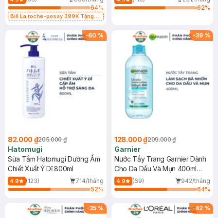
64
%
62
%
Bill La roche-posay 399K Tặng
Gel rửa mặt da dầu nhạy cảm 50ml
(SL có hạn)
-
60
%
-
39
%
82.000 ₫
128.000 ₫
205.000 ₫
209.000 ₫
Hatomugi
Garnier
Sữa Tắm Hatomugi Dưỡng Ẩm
Nước Tẩy Trang Garnier Dành
Chiết Xuất Ý Dĩ 800ml
Cho Da Dầu Và Mụn 400ml
(Mới)
(123)
714/tháng
(69)
942/tháng
4.9
4.9
52
%
64
%
-
35
%
-
42
%