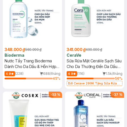
348.000 ₫
341.000 ₫
560.000 ₫
490.000 ₫
Bioderma
CeraVe
Nước Tẩy Trang Bioderma
Sữa Rửa Mặt CeraVe Sạch Sâu
Dành Cho Da Dầu & Hỗn Hợp
Cho Da Thường Đến Da Dầu
500ml
473ml
(228)
688/tháng
(116)
1.5k/tháng
4.9
4.9
45
%
56
%
Bill Cerave 299K Tặng Sữa Rửa
Mặt Cerave 30ml (SL có hạn)
-
53
%
-
37
%