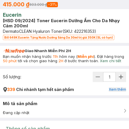
415.000 ₫
603.000 ₫
-
31
%
Eucerin
[HSD 09/2024] Toner Eucerin Dưỡng Ẩm Cho Da Nhạy
Cảm 200ml
DermatoCLEAN Hyaluron Toner
(SKU:
422216353
)
Bill 649K Eucerin Tặng Nước Dưỡng Sáng Da 30ml trị giá 350K (SL có hạn)
Giao Nhanh Miễn Phí 2H
Bạn muốn nhận hàng trước
11h
hôm nay (
Miễn phí
). Đặt hàng trong
50 phút
tới và chọn giao hàng
2H
ở bước thanh toán.
Xem chi tiết
Số lượng:
339
Chi nhánh tạm hết sản phẩm
Xem thêm
Mô tả sản phẩm
Đang cập nhật
Thông số sản phẩm