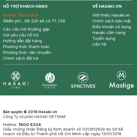
return
nowfree
price
HỖ TRỢ KHÁCH HÀNG
VỀ HASAKI.VN
Hotline:
1800 6324
Giới thiệu Hasaki.vn
(Miễn phí , 08-22h kể cả T7, CN)
Chính sách bảo mật
Điều khoản sử dụng
Các câu hỏi thường gặp
Hasaki cẩm nang
Gửi yêu cầu hỗ trợ
Tuyển dụng
Hướng dẫn đặt hàng
Liên hệ
Phương thức thanh toán
Phương thức vận chuyển
Chính sách đổi trả
Synctives
Clinic
Dermahair
Mastige
Bản quyền © 2016 Hasaki.vn
Công Ty cổ phần HASAKI VIETNAM
Hotline:
1800 6324
Giấy chứng nhận Đăng ký Kinh doanh số 0313612829 do Sở Kế
hoạch và Đầu tư Thành phố Hồ Chí Minh cấp ngày 13/01/2016