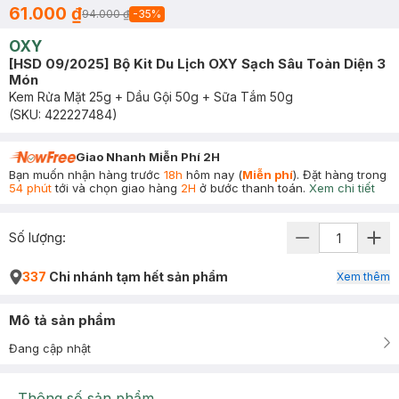
61.000 ₫
94.000 ₫
-
35
%
OXY
[HSD 09/2025] Bộ Kit Du Lịch OXY Sạch Sâu Toàn Diện 3
Món
Kem Rửa Mặt 25g + Dầu Gội 50g + Sữa Tắm 50g
(SKU:
422227484
)
Giao Nhanh Miễn Phí 2H
Bạn muốn nhận hàng trước
18h
hôm nay (
Miễn phí
). Đặt hàng trong
54 phút
tới và chọn giao hàng
2H
ở bước thanh toán.
Xem chi tiết
Số lượng:
337
Chi nhánh tạm hết sản phẩm
Xem thêm
Mô tả sản phẩm
Đang cập nhật
Thông số sản phẩm