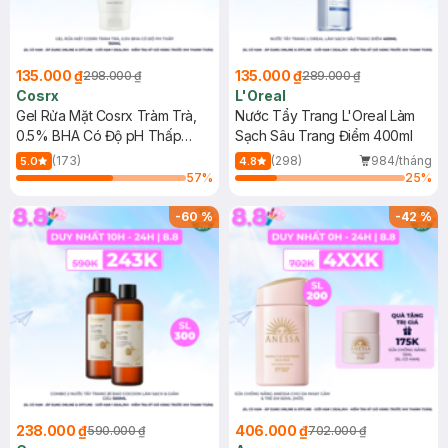
135.000 ₫
135.000 ₫
298.000 ₫
289.000 ₫
Cosrx
L'Oreal
Gel Rửa Mặt Cosrx Tràm Trà,
Nước Tẩy Trang L'Oreal Làm
0.5% BHA Có Độ pH Thấp
Sạch Sâu Trang Điểm 400ml
150ml
(173)
(298)
984/tháng
5.0
4.8
57
%
25
%
-
60
%
-
42
%
238.000 ₫
406.000 ₫
590.000 ₫
702.000 ₫