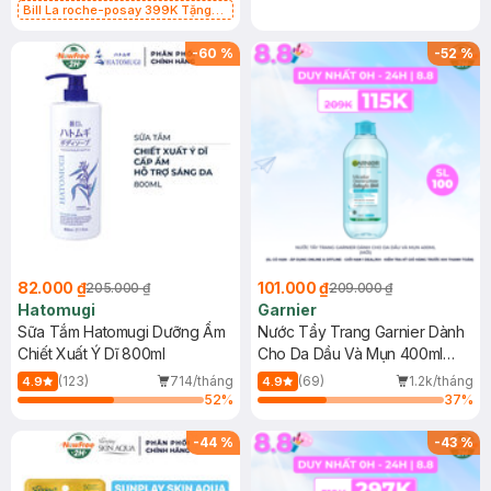
Bill La roche-posay 399K Tặng
Gel rửa mặt da dầu nhạy cảm 50ml
(SL có hạn)
-
60
%
-
52
%
82.000 ₫
101.000 ₫
205.000 ₫
209.000 ₫
Hatomugi
Garnier
Sữa Tắm Hatomugi Dưỡng Ẩm
Nước Tẩy Trang Garnier Dành
Chiết Xuất Ý Dĩ 800ml
Cho Da Dầu Và Mụn 400ml
(Mới)
(123)
714/tháng
(69)
1.2k/tháng
4.9
4.9
52
%
37
%
-
44
%
-
43
%