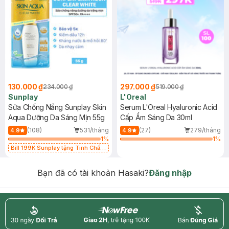
130.000 ₫
297.000 ₫
234.000 ₫
519.000 ₫
Sunplay
L'Oreal
Sữa Chống Nắng Sunplay Skin
Serum L'Oreal Hyaluronic Acid
Aqua Dưỡng Da Sáng Mịn 55g
Cấp Ẩm Sáng Da 30ml
(108)
531/tháng
(27)
279/tháng
4.9
4.9
1
%
1
%
Bill 199K Sunplay tặng Tinh Chất
Chống Nắng 7g trị giá 30K (SL có
hạn)
Bạn đã có tài khoản Hasaki?
Đăng nhập