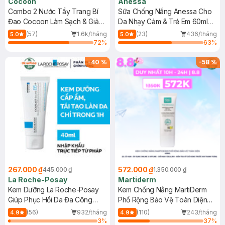
Cocoon
Anessa
Combo 2 Nước Tẩy Trang Bí
Sữa Chống Nắng Anessa Cho
Đao Cocoon Làm Sạch & Giảm
Da Nhạy Cảm & Trẻ Em 60ml
Dầu 500ml
(Mới)
(57)
1.6k/tháng
(23)
436/tháng
5.0
5.0
72
%
63
%
-
40
%
-
58
%
267.000 ₫
572.000 ₫
445.000 ₫
1.350.000 ₫
La Roche-Posay
Martiderm
Kem Dưỡng La Roche-Posay
Kem Chống Nắng MartiDerm
Giúp Phục Hồi Da Đa Công
Phổ Rộng Bảo Vệ Toàn Diện
Dụng 40ml
40ml
(56)
932/tháng
(110)
243/tháng
4.9
4.9
3
%
37
%