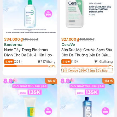
334.000 ₫
327.000 ₫
560.000 ₫
490.000 ₫
Bioderma
CeraVe
Nước Tẩy Trang Bioderma
Sữa Rửa Mặt CeraVe Sạch Sâu
Dành Cho Da Dầu & Hỗn Hợp
Cho Da Thường Đến Da Dầu
500ml
473ml
(228)
717/tháng
(116)
1.6k/tháng
4.9
4.9
28
%
2
%
Bill Cerave 299K Tặng Sữa Rửa
Mặt Cerave 30ml (SL có hạn)
-
55
%
-
53
%