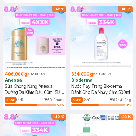
Chống Nắng Cho Da Nhạy Cảm
Gel rửa mặt da dầu nhạy cảm 50ml
SPF 50+ 20ml (SL Có Hạn)
(SL có hạn)
-
42
%
-
40
%
406.000 ₫
334.000 ₫
702.000 ₫
560.000 ₫
Anessa
Bioderma
Sữa Chống Nắng Anessa
Nước Tẩy Trang Bioderma
Dưỡng Da Kiềm Dầu 60ml (Bản
Dành Cho Da Nhạy Cảm 500ml
Mới)
(44)
531/tháng
(228)
874/tháng
4.9
4.9
63
%
53
%
-
40
%
-
33
%