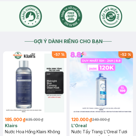
GỢI Ý DÀNH RIÊNG CHO BẠN
-
57
%
-
52
%
185.000 ₫
120.000 ₫
435.000 ₫
249.000 ₫
Klairs
L'Oreal
Nước Hoa Hồng Klairs Không
Nước Tẩy Trang L'Oreal Tươi