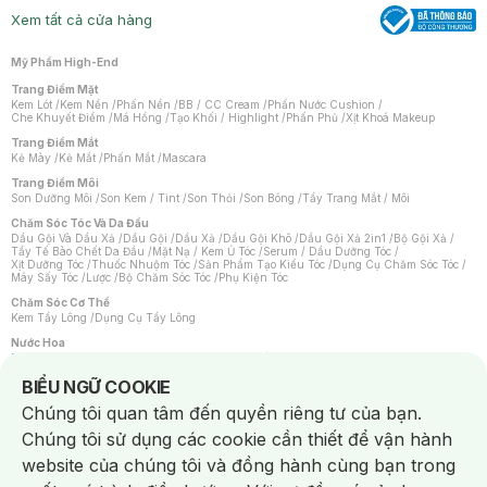
Xem tất cả cửa hàng
Mỹ Phẩm High-End
Trang Điểm Mặt
Kem Lót
/
Kem Nền
/
Phấn Nền
/
BB / CC Cream
/
Phấn Nước Cushion
/
Che Khuyết Điểm
/
Má Hồng
/
Tạo Khối / Highlight
/
Phấn Phủ
/
Xịt Khoá Makeup
Trang Điểm Mắt
Kẻ Mày
/
Kẻ Mắt
/
Phấn Mắt
/
Mascara
Trang Điểm Môi
Son Dưỡng Môi
/
Son Kem / Tint
/
Son Thỏi
/
Son Bóng
/
Tẩy Trang Mắt / Môi
Chăm Sóc Tóc Và Da Đầu
Dầu Gội Và Dầu Xả
/
Dầu Gội
/
Dầu Xả
/
Dầu Gội Khô
/
Dầu Gội Xả 2in1
/
Bộ Gội Xả
/
Tẩy Tế Bào Chết Da Đầu
/
Mặt Nạ / Kem Ủ Tóc
/
Serum / Dầu Dưỡng Tóc
/
Xịt Dưỡng Tóc
/
Thuốc Nhuộm Tóc
/
Sản Phẩm Tạo Kiểu Tóc
/
Dụng Cụ Chăm Sóc Tóc
/
Máy Sấy Tóc
/
Lược
/
Bộ Chăm Sóc Tóc
/
Phụ Kiện Tóc
Chăm Sóc Cơ Thể
Kem Tẩy Lông
/
Dụng Cụ Tẩy Lông
Nước Hoa
Nước Hoa Nữ
/
Nước Hoa Nam
/
Nước Hoa Cao Cấp
/
Xịt Thơm Toàn Thân
/
Nước Hoa Vùng Kín
Notice about cookies usage
BIỂU NGỮ COOKIE
Chăm Sóc Cá Nhân
Chúng tôi quan tâm đến quyền riêng tư của bạn.
Chống Muỗi
/
Khẩu Trang
/
Máy Massage
/
Mặt Nạ Xông Hơi
/
Nước Rửa Tay
/
Sản Phẩm Chăm Sóc Khác
/
Bàn Chải Đánh Răng
/
Bàn Chải Điện
/
Chúng tôi sử dụng các cookie cần thiết để vận hành
Hỗ Trợ Trắng Răng
/
Kem Đánh Răng
/
Máy Tăm Nước
/
Nước Súc Miệng
/
Tăm / Chỉ Nha Khoa
/
Xịt Thơm Miệng
/
Dung Dịch Vệ Sinh
/
Dưỡng Vùng Kín
/
website của chúng tôi và đồng hành cùng bạn trong
Khăn Ướt Vệ Sinh Vùng Kín
/
Băng Vệ Sinh
/
Tampon
/
Bọt Cạo Râu
/
Dao Cạo Râu
/
Máy Cạo Râu