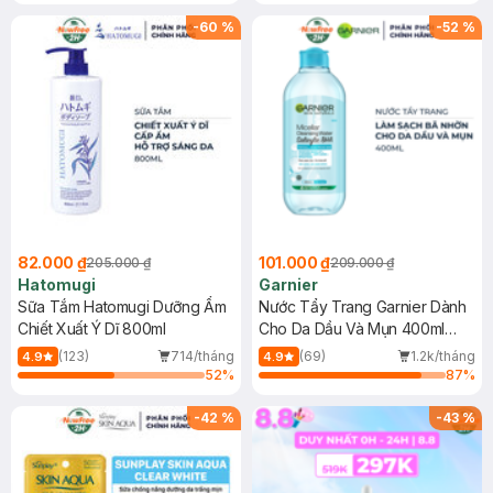
Gel rửa mặt da dầu nhạy cảm 50ml
(SL có hạn)
-
60
%
-
52
%
82.000 ₫
101.000 ₫
205.000 ₫
209.000 ₫
Hatomugi
Garnier
Sữa Tắm Hatomugi Dưỡng Ẩm
Nước Tẩy Trang Garnier Dành
Chiết Xuất Ý Dĩ 800ml
Cho Da Dầu Và Mụn 400ml
(Mới)
(123)
714/tháng
(69)
1.2k/tháng
4.9
4.9
52
%
87
%
-
42
%
-
43
%