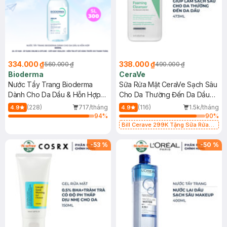
334.000 ₫
338.000 ₫
560.000 ₫
490.000 ₫
Bioderma
CeraVe
Nước Tẩy Trang Bioderma
Sữa Rửa Mặt CeraVe Sạch Sâu
Dành Cho Da Dầu & Hỗn Hợp
Cho Da Thường Đến Da Dầu
500ml
473ml
(228)
717/tháng
(116)
1.5k/tháng
4.9
4.9
94
%
90
%
Bill Cerave 299K Tặng Sữa Rửa
Mặt Cerave 30ml (SL có hạn)
-
53
%
-
50
%