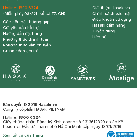
Hotline:
1800 6324
Giới thiệu Hasaki.vn
(Miễn phí , 08-22h kể cả T7, CN)
Chính sách bảo mật
Điều khoản sử dụng
Các câu hỏi thường gặp
Hasaki cẩm nang
Gửi yêu cầu hỗ trợ
Tuyển dụng
Hướng dẫn đặt hàng
Liên hệ
Phương thức thanh toán
Phương thức vận chuyển
Chính sách đổi trả
Synctives
Clinic
Dermahair
Mastige
Bản quyền © 2016 Hasaki.vn
Công Ty cổ phần HASAKI VIETNAM
Hotline:
1800 6324
Giấy chứng nhận Đăng ký Kinh doanh số 0313612829 do Sở Kế
hoạch và Đầu tư Thành phố Hồ Chí Minh cấp ngày 13/01/2016
Xem tất cả cửa hàng