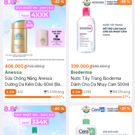
-
42
%
-
39
%
406.000 ₫
339.000 ₫
702.000 ₫
560.000 ₫
Anessa
Bioderma
Sữa Chống Nắng Anessa
Nước Tẩy Trang Bioderma
Dưỡng Da Kiềm Dầu 60ml (Bản
Dành Cho Da Nhạy Cảm 500ml
Mới)
(44)
531/tháng
(228)
861/tháng
4.9
4.9
90
%
37
%
-
40
%
-
31
%