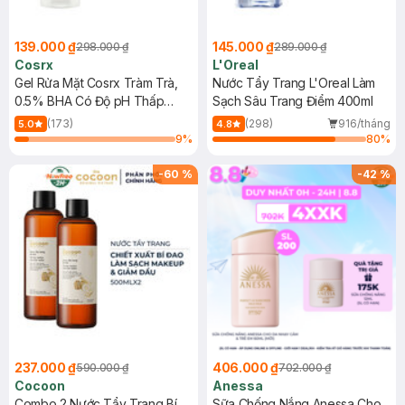
139.000 ₫
145.000 ₫
298.000 ₫
289.000 ₫
Cosrx
L'Oreal
Gel Rửa Mặt Cosrx Tràm Trà,
Nước Tẩy Trang L'Oreal Làm
0.5% BHA Có Độ pH Thấp
Sạch Sâu Trang Điểm 400ml
150ml
(173)
(298)
916/tháng
5.0
4.8
9
%
80
%
-
60
%
-
42
%
237.000 ₫
406.000 ₫
590.000 ₫
702.000 ₫
Cocoon
Anessa
Combo 2 Nước Tẩy Trang Bí
Sữa Chống Nắng Anessa Cho