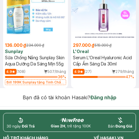
136.000 ₫
297.000 ₫
234.000 ₫
519.000 ₫
Sunplay
L'Oreal
Sữa Chống Nắng Sunplay Skin
Serum L'Oreal Hyaluronic Acid
Aqua Dưỡng Da Sáng Mịn 55g
Cấp Ẩm Sáng Da 30ml
(108)
507/tháng
(27)
279/tháng
4.9
4.9
36
%
47
%
Bill 199K Sunplay tặng Tinh Chất
Chống Nắng 7g trị giá 30K (SL có
hạn)
Bạn đã có tài khoản Hasaki?
Đăng nhập
return
nowfree
price
HỖ TRỢ KHÁCH HÀNG
VỀ HASAKI.VN