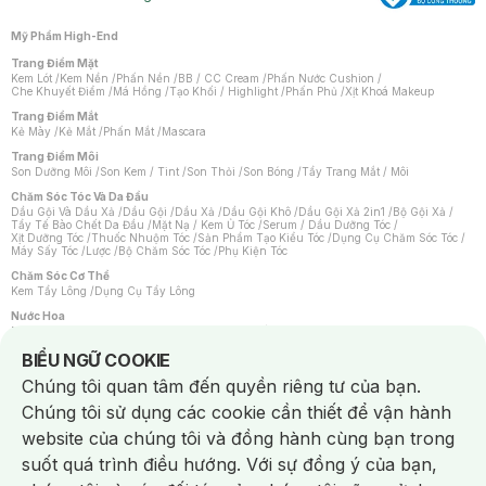
Mỹ Phẩm High-End
Trang Điểm Mặt
Kem Lót
/
Kem Nền
/
Phấn Nền
/
BB / CC Cream
/
Phấn Nước Cushion
/
Che Khuyết Điểm
/
Má Hồng
/
Tạo Khối / Highlight
/
Phấn Phủ
/
Xịt Khoá Makeup
Trang Điểm Mắt
Kẻ Mày
/
Kẻ Mắt
/
Phấn Mắt
/
Mascara
Trang Điểm Môi
Son Dưỡng Môi
/
Son Kem / Tint
/
Son Thỏi
/
Son Bóng
/
Tẩy Trang Mắt / Môi
Chăm Sóc Tóc Và Da Đầu
Dầu Gội Và Dầu Xả
/
Dầu Gội
/
Dầu Xả
/
Dầu Gội Khô
/
Dầu Gội Xả 2in1
/
Bộ Gội Xả
/
Tẩy Tế Bào Chết Da Đầu
/
Mặt Nạ / Kem Ủ Tóc
/
Serum / Dầu Dưỡng Tóc
/
Xịt Dưỡng Tóc
/
Thuốc Nhuộm Tóc
/
Sản Phẩm Tạo Kiểu Tóc
/
Dụng Cụ Chăm Sóc Tóc
/
Máy Sấy Tóc
/
Lược
/
Bộ Chăm Sóc Tóc
/
Phụ Kiện Tóc
Chăm Sóc Cơ Thể
Kem Tẩy Lông
/
Dụng Cụ Tẩy Lông
Nước Hoa
Nước Hoa Nữ
/
Nước Hoa Nam
/
Nước Hoa Cao Cấp
/
Xịt Thơm Toàn Thân
/
Nước Hoa Vùng Kín
Notice about cookies usage
BIỂU NGỮ COOKIE
Chăm Sóc Cá Nhân
Chúng tôi quan tâm đến quyền riêng tư của bạn.
Chống Muỗi
/
Khẩu Trang
/
Máy Massage
/
Mặt Nạ Xông Hơi
/
Nước Rửa Tay
/
Sản Phẩm Chăm Sóc Khác
/
Bàn Chải Đánh Răng
/
Bàn Chải Điện
/
Chúng tôi sử dụng các cookie cần thiết để vận hành
Hỗ Trợ Trắng Răng
/
Kem Đánh Răng
/
Máy Tăm Nước
/
Nước Súc Miệng
/
Tăm / Chỉ Nha Khoa
/
Xịt Thơm Miệng
/
Dung Dịch Vệ Sinh
/
Dưỡng Vùng Kín
/
website của chúng tôi và đồng hành cùng bạn trong
Khăn Ướt Vệ Sinh Vùng Kín
/
Băng Vệ Sinh
/
Tampon
/
Bọt Cạo Râu
/
Dao Cạo Râu
/
Máy Cạo Râu
suốt quá trình điều hướng. Với sự đồng ý của bạn,
Vấn Đề Về Da