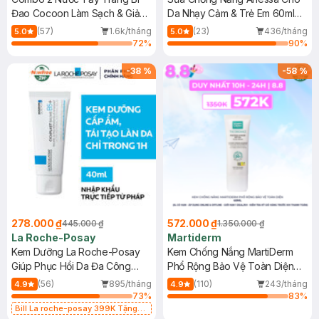
Đao Cocoon Làm Sạch & Giảm
Da Nhạy Cảm & Trẻ Em 60ml
Dầu 500ml
(Mới)
(57)
1.6k/tháng
(23)
436/tháng
5.0
5.0
72
%
90
%
-
38
%
-
58
%
278.000 ₫
572.000 ₫
445.000 ₫
1.350.000 ₫
La Roche-Posay
Martiderm
Kem Dưỡng La Roche-Posay
Kem Chống Nắng MartiDerm
Giúp Phục Hồi Da Đa Công
Phổ Rộng Bảo Vệ Toàn Diện
Dụng 40ml
40ml
(56)
895/tháng
(110)
243/tháng
4.9
4.9
73
%
83
%
Bill La roche-posay 399K Tặng