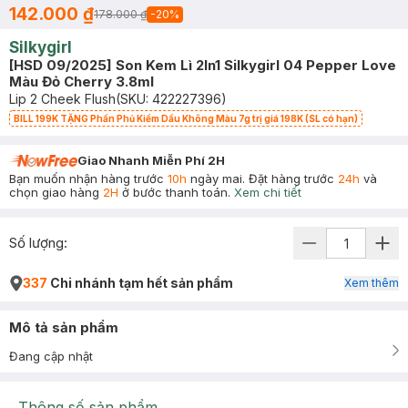
142.000 ₫
178.000 ₫
-
20
%
Silkygirl
[HSD 09/2025] Son Kem Lì 2In1 Silkygirl 04 Pepper Love
Màu Đỏ Cherry 3.8ml
Lip 2 Cheek Flush
(SKU:
422227396
)
BILL 199K TẶNG Phấn Phủ Kiềm Dầu Không Màu 7g trị giá 198K (SL có hạn)
Giao Nhanh Miễn Phí 2H
Bạn muốn nhận hàng trước
10h
ngày mai. Đặt hàng trước
24h
và
chọn giao hàng
2H
ở bước thanh toán.
Xem chi tiết
Số lượng:
337
Chi nhánh tạm hết sản phẩm
Xem thêm
Mô tả sản phẩm
Đang cập nhật
Thông số sản phẩm