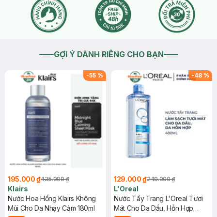
GỢI Ý DÀNH RIÊNG CHO BẠN
-
55
%
-
48
%
195.000 ₫
129.000 ₫
435.000 ₫
249.000 ₫
Klairs
L'Oreal
Nước Hoa Hồng Klairs Không
Nước Tẩy Trang L'Oreal Tươi
Mùi Cho Da Nhạy Cảm 180ml
Mát Cho Da Dầu, Hỗn Hợp