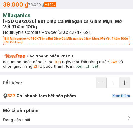
39.000 ₫
76.000 ₫
-
49
%
Milaganics
[HSD 09/2026] Bột Diếp Cá Milaganics Giảm Mụn, Mờ
Vết Thâm 100g
Houttuynia Cordata Powder
(SKU:
422471691
)
Bill Milaganics từ 150K Tặng Bột Diếp Cá Milaganics Giảm Mụn, Mờ Vết Thâm 100g
(SL Có Hạn)
Giao Nhanh Miễn Phí 2H
Bạn muốn nhận hàng trước
10h
ngày mai. Đặt hàng trước
24h
và
chọn giao hàng
2H
ở bước thanh toán.
Xem chi tiết
Số lượng:
337
Chi nhánh tạm hết sản phẩm
Xem thêm
Mô tả sản phẩm
Đang cập nhật