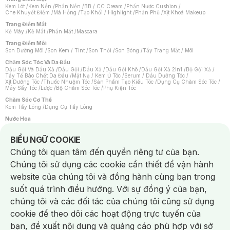
Kem Lót
/
Kem Nền
/
Phấn Nền
/
BB / CC Cream
/
Phấn Nước Cushion
/
Che Khuyết Điểm
/
Má Hồng
/
Tạo Khối / Highlight
/
Phấn Phủ
/
Xịt Khoá Makeup
Trang Điểm Mắt
Kẻ Mày
/
Kẻ Mắt
/
Phấn Mắt
/
Mascara
Trang Điểm Môi
Son Dưỡng Môi
/
Son Kem / Tint
/
Son Thỏi
/
Son Bóng
/
Tẩy Trang Mắt / Môi
Chăm Sóc Tóc Và Da Đầu
Dầu Gội Và Dầu Xả
/
Dầu Gội
/
Dầu Xả
/
Dầu Gội Khô
/
Dầu Gội Xả 2in1
/
Bộ Gội Xả
/
Tẩy Tế Bào Chết Da Đầu
/
Mặt Nạ / Kem Ủ Tóc
/
Serum / Dầu Dưỡng Tóc
/
Xịt Dưỡng Tóc
/
Thuốc Nhuộm Tóc
/
Sản Phẩm Tạo Kiểu Tóc
/
Dụng Cụ Chăm Sóc Tóc
/
Máy Sấy Tóc
/
Lược
/
Bộ Chăm Sóc Tóc
/
Phụ Kiện Tóc
Chăm Sóc Cơ Thể
Kem Tẩy Lông
/
Dụng Cụ Tẩy Lông
Nước Hoa
Nước Hoa Nữ
/
Nước Hoa Nam
/
Nước Hoa Cao Cấp
/
Xịt Thơm Toàn Thân
/
Nước Hoa Vùng Kín
Notice about cookies usage
BIỂU NGỮ COOKIE
Chăm Sóc Cá Nhân
Chúng tôi quan tâm đến quyền riêng tư của bạn.
Chống Muỗi
/
Khẩu Trang
/
Máy Massage
/
Mặt Nạ Xông Hơi
/
Nước Rửa Tay
/
Sản Phẩm Chăm Sóc Khác
/
Bàn Chải Đánh Răng
/
Bàn Chải Điện
/
Chúng tôi sử dụng các cookie cần thiết để vận hành
Hỗ Trợ Trắng Răng
/
Kem Đánh Răng
/
Máy Tăm Nước
/
Nước Súc Miệng
/
Tăm / Chỉ Nha Khoa
/
Xịt Thơm Miệng
/
Dung Dịch Vệ Sinh
/
Dưỡng Vùng Kín
/
website của chúng tôi và đồng hành cùng bạn trong
Khăn Ướt Vệ Sinh Vùng Kín
/
Băng Vệ Sinh
/
Tampon
/
Bọt Cạo Râu
/
Dao Cạo Râu
/
Máy Cạo Râu
suốt quá trình điều hướng. Với sự đồng ý của bạn,
Vấn Đề Về Da
chúng tôi và các đối tác của chúng tôi cũng sử dụng
Da Dầu / Lỗ Chân Lông To
/
Da Khô / Mất Nước
/
Da Lão Hóa
/
Da Mụn
/
Da Nhạy Cảm / Kích Ứng
/
Da Xỉn Màu
/
Thâm / Nám / Tàn Nhang
/
cookie để theo dõi các hoạt động trực tuyến của
Quầng Thâm & Bọng Mắt
/
Sẹo
/
Viêm Da Cơ Địa
bạn, đề xuất nội dung và quảng cáo phù hợp với sở
Dụng Cụ / Phụ Kiện Chăm Sóc Da