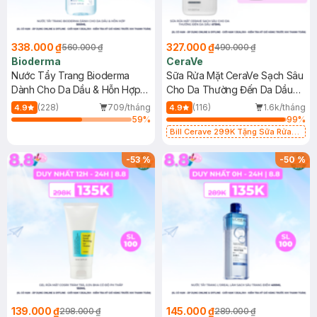
338.000 ₫
327.000 ₫
560.000 ₫
490.000 ₫
Bioderma
CeraVe
Nước Tẩy Trang Bioderma
Sữa Rửa Mặt CeraVe Sạch Sâu
Dành Cho Da Dầu & Hỗn Hợp
Cho Da Thường Đến Da Dầu
500ml
473ml
(228)
709/tháng
(116)
1.6k/tháng
4.9
4.9
59
%
99
%
Bill Cerave 299K Tặng Sữa Rửa
Mặt Cerave 30ml (SL có hạn)
-
53
%
-
50
%
139.000 ₫
145.000 ₫
298.000 ₫
289.000 ₫