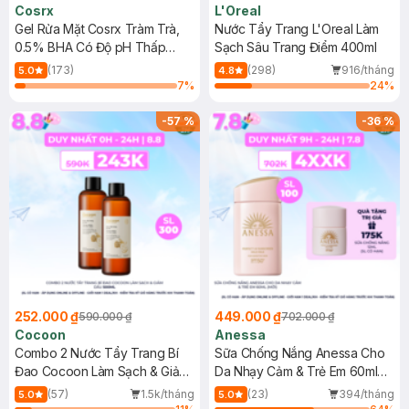
Cosrx
L'Oreal
Gel Rửa Mặt Cosrx Tràm Trà,
Nước Tẩy Trang L'Oreal Làm
0.5% BHA Có Độ pH Thấp
Sạch Sâu Trang Điểm 400ml
150ml
(173)
(298)
916/tháng
5.0
4.8
7
%
24
%
-
57
%
-
36
%
252.000 ₫
449.000 ₫
590.000 ₫
702.000 ₫
Cocoon
Anessa
Combo 2 Nước Tẩy Trang Bí
Sữa Chống Nắng Anessa Cho
Đao Cocoon Làm Sạch & Giảm
Da Nhạy Cảm & Trẻ Em 60ml
Dầu 500ml
(Mới)
(57)
1.5k/tháng
(23)
394/tháng
5.0
5.0