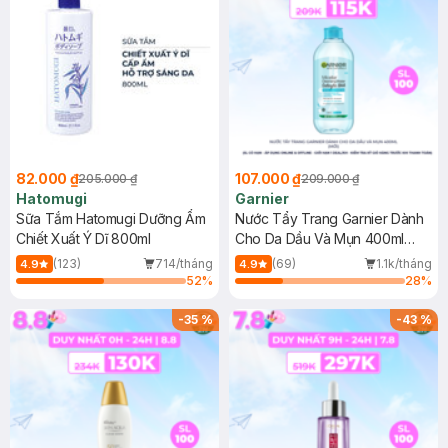
82.000 ₫
107.000 ₫
205.000 ₫
209.000 ₫
Hatomugi
Garnier
Sữa Tắm Hatomugi Dưỡng Ẩm
Nước Tẩy Trang Garnier Dành
Chiết Xuất Ý Dĩ 800ml
Cho Da Dầu Và Mụn 400ml
(Mới)
(123)
714/tháng
(69)
1.1k/tháng
4.9
4.9
52
%
28
%
-
35
%
-
43
%