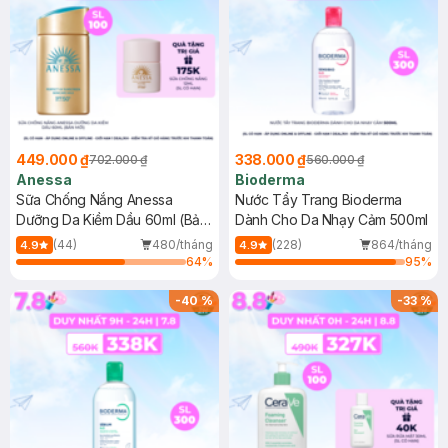
449.000 ₫
338.000 ₫
702.000 ₫
560.000 ₫
Anessa
Bioderma
Sữa Chống Nắng Anessa
Nước Tẩy Trang Bioderma
Dưỡng Da Kiềm Dầu 60ml (Bản
Dành Cho Da Nhạy Cảm 500ml
Mới)
(44)
480/tháng
(228)
864/tháng
4.9
4.9
64
%
95
%
-
40
%
-
33
%