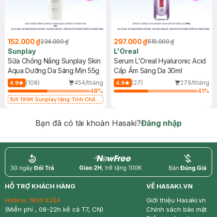
152.000 ₫
297.000 ₫
234.000 ₫
519.000 ₫
Sunplay
L'Oreal
Sữa Chống Nắng Sunplay Skin
Serum L'Oreal Hyaluronic Acid
Aqua Dưỡng Da Sáng Mịn 55g
Cấp Ẩm Sáng Da 30ml
(108)
454/tháng
(27)
279/tháng
4.9
4.9
48
%
41
%
Bill 199K Sunplay tặng Tinh Chất
Chống Nắng 7g trị giá 30K (SL có
hạn)
Bạn đã có tài khoản Hasaki?
Đăng nhập
return
nowfree
price
HỖ TRỢ KHÁCH HÀNG
VỀ HASAKI.VN
Hotline:
1800 6324
Giới thiệu Hasaki.vn
(Miễn phí , 08-22h kể cả T7, CN)
Chính sách bảo mật