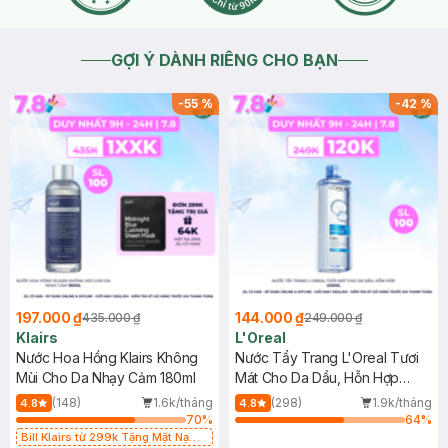
GỢI Ý DÀNH RIÊNG CHO BẠN
-
55
%
-
42
%
197.000 ₫
144.000 ₫
435.000 ₫
249.000 ₫
Klairs
L'Oreal
Nước Hoa Hồng Klairs Không
Nước Tẩy Trang L'Oreal Tươi
Mùi Cho Da Nhạy Cảm 180ml
Mát Cho Da Dầu, Hỗn Hợp
400ml
(148)
1.6k/tháng
(298)
1.9k/tháng
4.8
4.8
70
%
64
%
Bill Klairs từ 299k Tặng Mặt Nạ