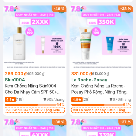
Làm Dịu Da & Kiểm Soát Dầu Nhờn
25ml (SL Có Hạn)
-
46
%
-
38
%
266.000 ₫
381.000 ₫
495.000 ₫
610.000 ₫
Skin1004
La Roche-Posay
Kem Chống Nắng Skin1004
Kem Chống Nắng La Roche-
Cho Da Nhạy Cảm SPF 50+
Posay Phổ Rộng, Nâng Tông
50ml
Kiềm Dầu 50ml
(119)
905/tháng
(28)
676/tháng
4.8
4.9
64
%
64
%
Bill Skin1004 từ 399k Tặng Kem
Bill La roche-posay 399K Tặng
Chống Nắng Cho Da Nhạy Cảm
Gel rửa mặt da dầu nhạy cảm 50ml
SPF 50+ 20ml (SL Có Hạn)
(SL có hạn)
-
38
%
-
37
%