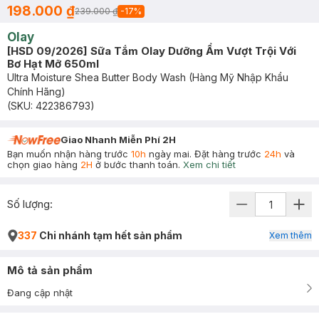
198.000 ₫
239.000 ₫
-
17
%
Olay
[HSD 09/2026] Sữa Tắm Olay Dưỡng Ẩm Vượt Trội Với
Bơ Hạt Mỡ 650ml
Ultra Moisture Shea Butter Body Wash (Hàng Mỹ Nhập Khẩu
Chính Hãng)
(SKU:
422386793
)
Giao Nhanh Miễn Phí 2H
Bạn muốn nhận hàng trước
10h
ngày mai. Đặt hàng trước
24h
và
chọn giao hàng
2H
ở bước thanh toán.
Xem chi tiết
Số lượng:
337
Chi nhánh tạm hết sản phẩm
Xem thêm
Mô tả sản phẩm
Đang cập nhật