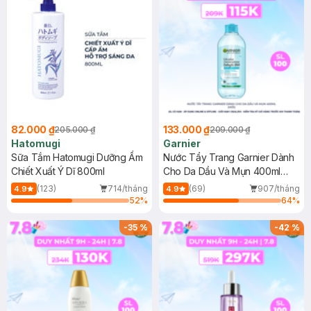
82.000 ₫
133.000 ₫
205.000 ₫
209.000 ₫
Hatomugi
Garnier
Sữa Tắm Hatomugi Dưỡng Ẩm
Nước Tẩy Trang Garnier Dành
Chiết Xuất Ý Dĩ 800ml
Cho Da Dầu Và Mụn 400ml
(Mới)
(123)
714/tháng
(69)
907/tháng
4.9
4.9
52
%
64
%
-
35
%
-
42
%