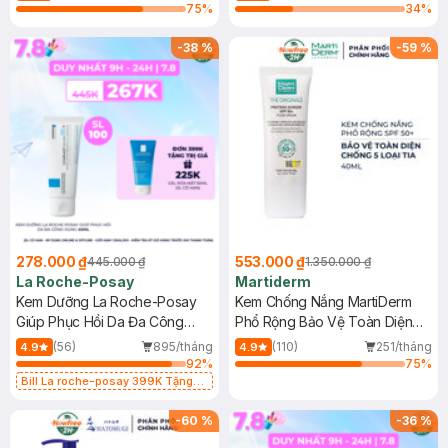
75
%
34
%
-
38
%
-
59
%
278.000 ₫
553.000 ₫
445.000 ₫
1.350.000 ₫
La Roche-Posay
Martiderm
Kem Dưỡng La Roche-Posay
Kem Chống Nắng MartiDerm
Giúp Phục Hồi Da Đa Công
Phổ Rộng Bảo Vệ Toàn Diện
Dụng 40ml
40ml
(56)
895/tháng
(110)
251/tháng
4.9
4.9
92
%
75
%
Bill La roche-posay 399K Tặng
Gel rửa mặt da dầu nhạy cảm 50ml
(SL có hạn)
-
60
%
-
36
%