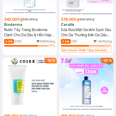
343.000 ₫
378.000 ₫
560.000 ₫
490.000 ₫
Bioderma
CeraVe
Nước Tẩy Trang Bioderma
Sữa Rửa Mặt CeraVe Sạch Sâu
Dành Cho Da Dầu & Hỗn Hợp
Cho Da Thường Đến Da Dầu
500ml
473ml
(228)
698/tháng
(116)
1.4k/tháng
4.9
4.9
77
%
64
%
Bill Cerave 299K Tặng Sữa Rửa
Mặt Cerave 30ml (SL có hạn)
-
53
%
-
42
%
139.000 ₫
169.000 ₫
298.000 ₫
289.000 ₫