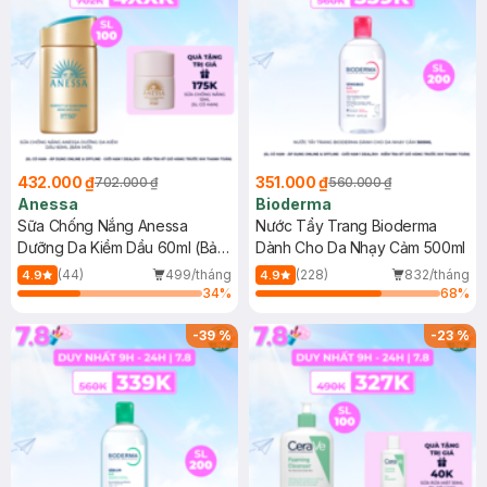
432.000 ₫
351.000 ₫
702.000 ₫
560.000 ₫
Anessa
Bioderma
Sữa Chống Nắng Anessa
Nước Tẩy Trang Bioderma
Dưỡng Da Kiềm Dầu 60ml (Bản
Dành Cho Da Nhạy Cảm 500ml
Mới)
(44)
499/tháng
(228)
832/tháng
4.9
4.9
34
%
68
%
-
39
%
-
23
%