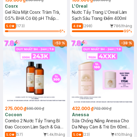
Cosrx
L'Oreal
Gel Rửa Mặt Cosrx Tràm Trà,
Nước Tẩy Trang L'Oreal Làm
0.5% BHA Có Độ pH Thấp
Sạch Sâu Trang Điểm 400ml
150ml
(173)
(298)
786/tháng
5.0
4.8
6
%
99
%
-
53
%
-
38
%
275.000 ₫
432.000 ₫
590.000 ₫
702.000 ₫
Cocoon
Anessa
Combo 2 Nước Tẩy Trang Bí
Sữa Chống Nắng Anessa Cho
Đao Cocoon Làm Sạch & Giảm
Da Nhạy Cảm & Trẻ Em 60ml
Dầu 500ml
(Mới)
(57)
1.4k/tháng
(23)
410/tháng
5.0
5.0