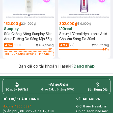
152.000 ₫
302.000 ₫
234.000 ₫
519.000 ₫
Sunplay
L'Oreal
Sữa Chống Nắng Sunplay Skin
Serum L'Oreal Hyaluronic Acid
Aqua Dưỡng Da Sáng Mịn 55g
Cấp Ẩm Sáng Da 30ml
(108)
454/tháng
(27)
275/tháng
4.9
4.9
48
%
44
%
Bill 199K Sunplay tặng Tinh Chất
Chống Nắng 7g trị giá 30K (SL có
hạn)
Bạn đã có tài khoản Hasaki?
Đăng nhập
return
nowfree
price
HỖ TRỢ KHÁCH HÀNG
VỀ HASAKI.VN
Hotline:
1800 6324
Giới thiệu Hasaki.vn
(Miễn phí , 08-22h kể cả T7, CN)
Chính sách bảo mật