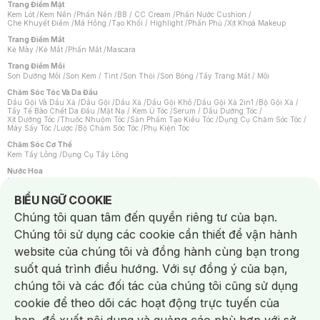
Trang Điểm Mặt
Kem Lót
/
Kem Nền
/
Phấn Nền
/
BB / CC Cream
/
Phấn Nước Cushion
/
Che Khuyết Điểm
/
Má Hồng
/
Tạo Khối / Highlight
/
Phấn Phủ
/
Xịt Khoá Makeup
Trang Điểm Mắt
Kẻ Mày
/
Kẻ Mắt
/
Phấn Mắt
/
Mascara
Trang Điểm Môi
Son Dưỡng Môi
/
Son Kem / Tint
/
Son Thỏi
/
Son Bóng
/
Tẩy Trang Mắt / Môi
Chăm Sóc Tóc Và Da Đầu
Dầu Gội Và Dầu Xả
/
Dầu Gội
/
Dầu Xả
/
Dầu Gội Khô
/
Dầu Gội Xả 2in1
/
Bộ Gội Xả
/
Tẩy Tế Bào Chết Da Đầu
/
Mặt Nạ / Kem Ủ Tóc
/
Serum / Dầu Dưỡng Tóc
/
Xịt Dưỡng Tóc
/
Thuốc Nhuộm Tóc
/
Sản Phẩm Tạo Kiểu Tóc
/
Dụng Cụ Chăm Sóc Tóc
/
Máy Sấy Tóc
/
Lược
/
Bộ Chăm Sóc Tóc
/
Phụ Kiện Tóc
Chăm Sóc Cơ Thể
Kem Tẩy Lông
/
Dụng Cụ Tẩy Lông
Nước Hoa
Nước Hoa Nữ
/
Nước Hoa Nam
/
Nước Hoa Cao Cấp
/
Xịt Thơm Toàn Thân
/
Nước Hoa Vùng Kín
Notice about cookies usage
BIỂU NGỮ COOKIE
Chăm Sóc Cá Nhân
Chúng tôi quan tâm đến quyền riêng tư của bạn.
Chống Muỗi
/
Khẩu Trang
/
Máy Massage
/
Mặt Nạ Xông Hơi
/
Nước Rửa Tay
/
Sản Phẩm Chăm Sóc Khác
/
Bàn Chải Đánh Răng
/
Bàn Chải Điện
/
Chúng tôi sử dụng các cookie cần thiết để vận hành
Hỗ Trợ Trắng Răng
/
Kem Đánh Răng
/
Máy Tăm Nước
/
Nước Súc Miệng
/
Tăm / Chỉ Nha Khoa
/
Xịt Thơm Miệng
/
Dung Dịch Vệ Sinh
/
Dưỡng Vùng Kín
/
website của chúng tôi và đồng hành cùng bạn trong
Khăn Ướt Vệ Sinh Vùng Kín
/
Băng Vệ Sinh
/
Tampon
/
Bọt Cạo Râu
/
Dao Cạo Râu
/
Máy Cạo Râu
suốt quá trình điều hướng. Với sự đồng ý của bạn,
Vấn Đề Về Da
chúng tôi và các đối tác của chúng tôi cũng sử dụng
Da Dầu / Lỗ Chân Lông To
/
Da Khô / Mất Nước
/
Da Lão Hóa
/
Da Mụn
/
Da Nhạy Cảm / Kích Ứng
/
Da Xỉn Màu
/
Thâm / Nám / Tàn Nhang
/
cookie để theo dõi các hoạt động trực tuyến của
Quầng Thâm & Bọng Mắt
/
Sẹo
/
Viêm Da Cơ Địa
Dụng Cụ / Phụ Kiện Chăm Sóc Da