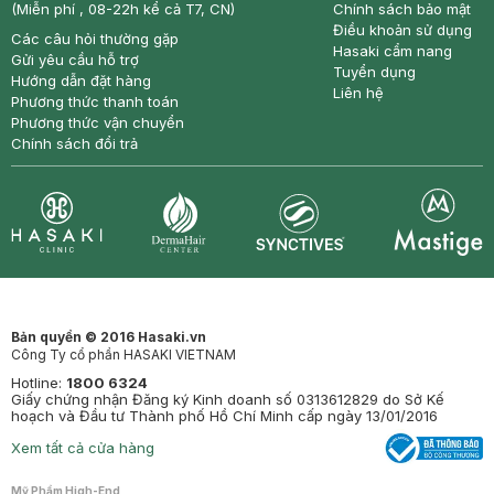
(Miễn phí , 08-22h kể cả T7, CN)
Chính sách bảo mật
Điều khoản sử dụng
Các câu hỏi thường gặp
Hasaki cẩm nang
Gửi yêu cầu hỗ trợ
Tuyển dụng
Hướng dẫn đặt hàng
Liên hệ
Phương thức thanh toán
Phương thức vận chuyển
Chính sách đổi trả
Synctives
Clinic
Dermahair
Mastige
Bản quyền © 2016 Hasaki.vn
Công Ty cổ phần HASAKI VIETNAM
Hotline:
1800 6324
Giấy chứng nhận Đăng ký Kinh doanh số 0313612829 do Sở Kế
hoạch và Đầu tư Thành phố Hồ Chí Minh cấp ngày 13/01/2016
Xem tất cả cửa hàng
Mỹ Phẩm High-End