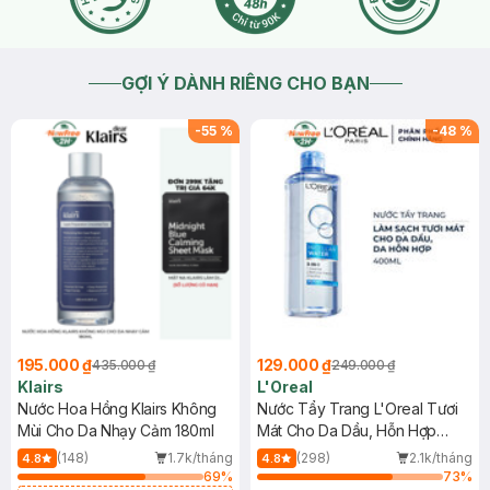
GỢI Ý DÀNH RIÊNG CHO BẠN
-
55
%
-
48
%
195.000 ₫
129.000 ₫
435.000 ₫
249.000 ₫
Klairs
L'Oreal
Nước Hoa Hồng Klairs Không
Nước Tẩy Trang L'Oreal Tươi
Mùi Cho Da Nhạy Cảm 180ml
Mát Cho Da Dầu, Hỗn Hợp
400ml
(148)
1.7k/tháng
(298)
2.1k/tháng
4.8
4.8
69
%
73
%