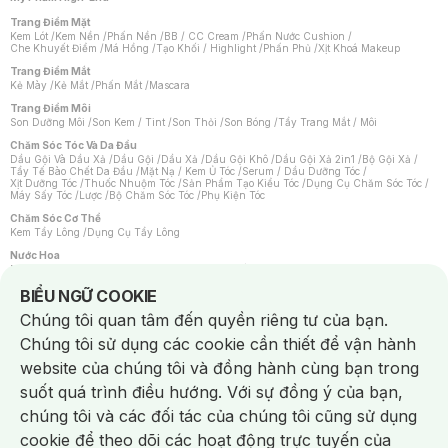
Trang Điểm Mặt
Kem Lót
/
Kem Nền
/
Phấn Nền
/
BB / CC Cream
/
Phấn Nước Cushion
/
Che Khuyết Điểm
/
Má Hồng
/
Tạo Khối / Highlight
/
Phấn Phủ
/
Xịt Khoá Makeup
Trang Điểm Mắt
Kẻ Mày
/
Kẻ Mắt
/
Phấn Mắt
/
Mascara
Trang Điểm Môi
Son Dưỡng Môi
/
Son Kem / Tint
/
Son Thỏi
/
Son Bóng
/
Tẩy Trang Mắt / Môi
Chăm Sóc Tóc Và Da Đầu
Dầu Gội Và Dầu Xả
/
Dầu Gội
/
Dầu Xả
/
Dầu Gội Khô
/
Dầu Gội Xả 2in1
/
Bộ Gội Xả
/
Tẩy Tế Bào Chết Da Đầu
/
Mặt Nạ / Kem Ủ Tóc
/
Serum / Dầu Dưỡng Tóc
/
Xịt Dưỡng Tóc
/
Thuốc Nhuộm Tóc
/
Sản Phẩm Tạo Kiểu Tóc
/
Dụng Cụ Chăm Sóc Tóc
/
Máy Sấy Tóc
/
Lược
/
Bộ Chăm Sóc Tóc
/
Phụ Kiện Tóc
Chăm Sóc Cơ Thể
Kem Tẩy Lông
/
Dụng Cụ Tẩy Lông
Nước Hoa
Nước Hoa Nữ
/
Nước Hoa Nam
/
Nước Hoa Cao Cấp
/
Xịt Thơm Toàn Thân
/
Nước Hoa Vùng Kín
Notice about cookies usage
BIỂU NGỮ COOKIE
Chăm Sóc Cá Nhân
Chúng tôi quan tâm đến quyền riêng tư của bạn.
Chống Muỗi
/
Khẩu Trang
/
Máy Massage
/
Mặt Nạ Xông Hơi
/
Nước Rửa Tay
/
Sản Phẩm Chăm Sóc Khác
/
Bàn Chải Đánh Răng
/
Bàn Chải Điện
/
Chúng tôi sử dụng các cookie cần thiết để vận hành
Hỗ Trợ Trắng Răng
/
Kem Đánh Răng
/
Máy Tăm Nước
/
Nước Súc Miệng
/
Tăm / Chỉ Nha Khoa
/
Xịt Thơm Miệng
/
Dung Dịch Vệ Sinh
/
Dưỡng Vùng Kín
/
website của chúng tôi và đồng hành cùng bạn trong
Khăn Ướt Vệ Sinh Vùng Kín
/
Băng Vệ Sinh
/
Tampon
/
Bọt Cạo Râu
/
Dao Cạo Râu
/
Máy Cạo Râu
suốt quá trình điều hướng. Với sự đồng ý của bạn,
Vấn Đề Về Da
chúng tôi và các đối tác của chúng tôi cũng sử dụng
Da Dầu / Lỗ Chân Lông To
/
Da Khô / Mất Nước
/
Da Lão Hóa
/
Da Mụn
/
Da Nhạy Cảm / Kích Ứng
/
Da Xỉn Màu
/
Thâm / Nám / Tàn Nhang
/
cookie để theo dõi các hoạt động trực tuyến của
Quầng Thâm & Bọng Mắt
/
Sẹo
/
Viêm Da Cơ Địa