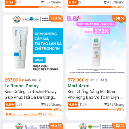
Dầu 500ml
(Mới)
(57)
1.6k/tháng
(23)
436/tháng
5.0
5.0
70
%
90
%
-
40
%
-
58
%
267.000 ₫
572.000 ₫
445.000 ₫
1.350.000 ₫
La Roche-Posay
Martiderm
Kem Dưỡng La Roche-Posay
Kem Chống Nắng MartiDerm
Giúp Phục Hồi Da Đa Công
Phổ Rộng Bảo Vệ Toàn Diện
Dụng 40ml
40ml
(56)
932/tháng
(110)
243/tháng
4.9
4.9
96
%
83
%
Bill La roche-posay 399K Tặng
Gel rửa mặt da dầu nhạy cảm 50ml
(SL có hạn)
-
60
%
-
52
%