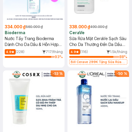
334.000 ₫
338.000 ₫
560.000 ₫
490.000 ₫
Bioderma
CeraVe
Nước Tẩy Trang Bioderma
Sữa Rửa Mặt CeraVe Sạch Sâu
Dành Cho Da Dầu & Hỗn Hợp
Cho Da Thường Đến Da Dầu
500ml
473ml
(228)
717/tháng
(116)
1.5k/tháng
4.9
4.9
93
%
88
%
Bill Cerave 299K Tặng Sữa Rửa
Mặt Cerave 30ml (SL có hạn)
-
53
%
-
50
%