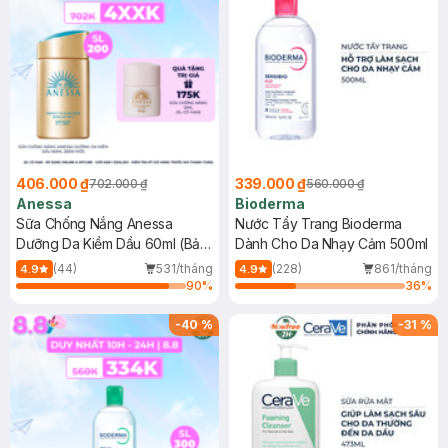
406.000 ₫
339.000 ₫
702.000 ₫
560.000 ₫
Anessa
Bioderma
Sữa Chống Nắng Anessa
Nước Tẩy Trang Bioderma
Dưỡng Da Kiềm Dầu 60ml (Bản
Dành Cho Da Nhạy Cảm 500ml
Mới)
(44)
531/tháng
(228)
861/tháng
4.9
4.9
90
%
36
%
-
40
%
-
31
%