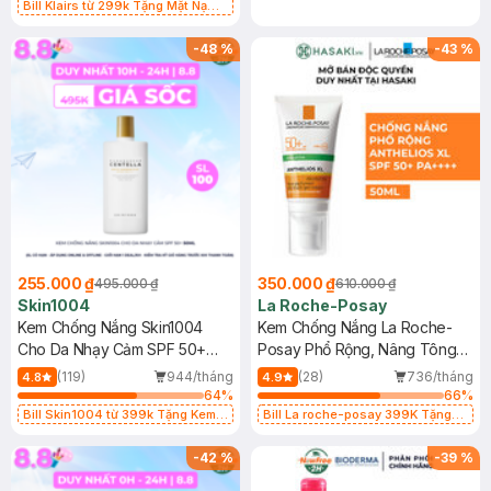
Bill Klairs từ 299k Tặng Mặt Nạ
Làm Dịu Da & Kiểm Soát Dầu Nhờn
25ml (SL Có Hạn)
-
48
%
-
43
%
255.000 ₫
350.000 ₫
495.000 ₫
610.000 ₫
Skin1004
La Roche-Posay
Kem Chống Nắng Skin1004
Kem Chống Nắng La Roche-
Cho Da Nhạy Cảm SPF 50+
Posay Phổ Rộng, Nâng Tông
50ml
Kiềm Dầu 50ml
(119)
944/tháng
(28)
736/tháng
4.8
4.9
64
%
66
%
Bill Skin1004 từ 399k Tặng Kem
Bill La roche-posay 399K Tặng
Chống Nắng Cho Da Nhạy Cảm
Gel rửa mặt da dầu nhạy cảm 50ml
SPF 50+ 20ml (SL Có Hạn)
(SL có hạn)
-
42
%
-
39
%