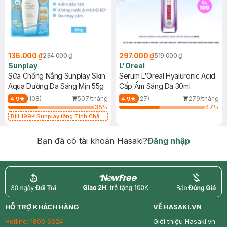
136.000 ₫
297.000 ₫
234.000 ₫
519.000 ₫
Sunplay
L'Oreal
Sữa Chống Nắng Sunplay Skin
Serum L'Oreal Hyaluronic Acid
Aqua Dưỡng Da Sáng Mịn 55g
Cấp Ẩm Sáng Da 30ml
(108)
507/tháng
(27)
279/tháng
4.9
4.9
35
%
47
%
Bill 199K Sunplay tặng Tinh Chất
Chống Nắng 7g trị giá 30K (SL có
hạn)
Bạn đã có tài khoản Hasaki?
Đăng nhập
return
nowfree
price
HỖ TRỢ KHÁCH HÀNG
VỀ HASAKI.VN
Hotline:
1800 6324
Giới thiệu Hasaki.vn