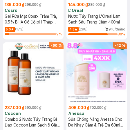
139.000 ₫
145.000 ₫
298.000 ₫
289.000 ₫
Cosrx
L'Oreal
Gel Rửa Mặt Cosrx Tràm Trà,
Nước Tẩy Trang L'Oreal Làm
0.5% BHA Có Độ pH Thấp
Sạch Sâu Trang Điểm 400ml
150ml
(173)
(298)
916/tháng
5.0
4.8
9
%
80
%
-
60
%
-
42
%
237.000 ₫
406.000 ₫
590.000 ₫
702.000 ₫
Cocoon
Anessa
Combo 2 Nước Tẩy Trang Bí
Sữa Chống Nắng Anessa Cho
Đao Cocoon Làm Sạch & Giảm
Da Nhạy Cảm & Trẻ Em 60ml