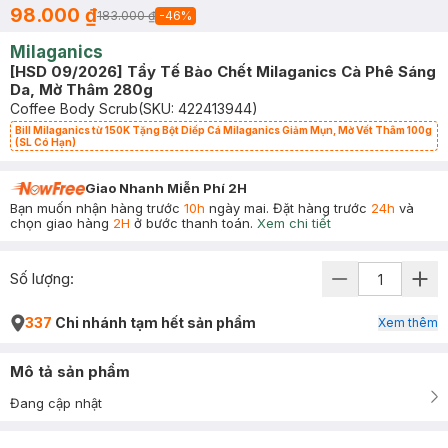
98.000 ₫
183.000 ₫
-
46
%
Milaganics
[HSD 09/2026] Tẩy Tế Bào Chết Milaganics Cà Phê Sáng
Da, Mờ Thâm 280g
Coffee Body Scrub
(SKU:
422413944
)
Bill Milaganics từ 150K Tặng Bột Diếp Cá Milaganics Giảm Mụn, Mờ Vết Thâm 100g
(SL Có Hạn)
Giao Nhanh Miễn Phí 2H
Bạn muốn nhận hàng trước
10h
ngày mai. Đặt hàng trước
24h
và
chọn giao hàng
2H
ở bước thanh toán.
Xem chi tiết
Số lượng:
337
Chi nhánh tạm hết sản phẩm
Xem thêm
Mô tả sản phẩm
Đang cập nhật