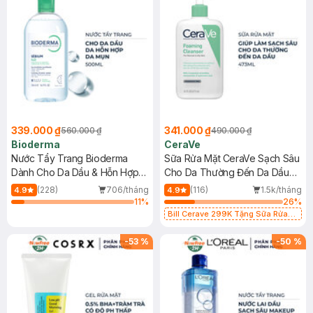
339.000 ₫
341.000 ₫
560.000 ₫
490.000 ₫
Bioderma
CeraVe
Nước Tẩy Trang Bioderma
Sữa Rửa Mặt CeraVe Sạch Sâu
Dành Cho Da Dầu & Hỗn Hợp
Cho Da Thường Đến Da Dầu
500ml
473ml
(228)
706/tháng
(116)
1.5k/tháng
4.9
4.9
11
%
26
%
Bill Cerave 299K Tặng Sữa Rửa
Mặt Cerave 30ml (SL có hạn)
-
53
%
-
50
%