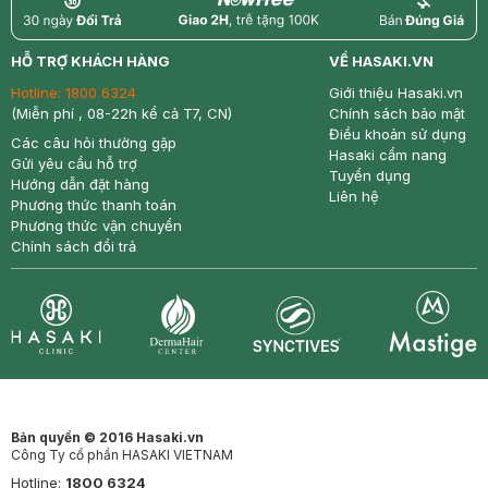
return
nowfree
price
HỖ TRỢ KHÁCH HÀNG
VỀ HASAKI.VN
Hotline:
1800 6324
Giới thiệu Hasaki.vn
(Miễn phí , 08-22h kể cả T7, CN)
Chính sách bảo mật
Điều khoản sử dụng
Các câu hỏi thường gặp
Hasaki cẩm nang
Gửi yêu cầu hỗ trợ
Tuyển dụng
Hướng dẫn đặt hàng
Liên hệ
Phương thức thanh toán
Phương thức vận chuyển
Chính sách đổi trả
Synctives
Clinic
Dermahair
Mastige
Bản quyền © 2016 Hasaki.vn
Công Ty cổ phần HASAKI VIETNAM
Hotline:
1800 6324