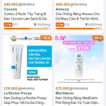
243.000 ₫
406.000 ₫
590.000 ₫
702.000 ₫
Cocoon
Anessa
Combo 2 Nước Tẩy Trang Bí
Sữa Chống Nắng Anessa Cho
Đao Cocoon Làm Sạch & Giảm
Da Nhạy Cảm & Trẻ Em 60ml
Dầu 500ml
(Mới)
(57)
1.6k/tháng
(23)
436/tháng
5.0
5.0
65
%
95
%
-
38
%
-
58
%
278.000 ₫
572.000 ₫
445.000 ₫
1.350.000 ₫
La Roche-Posay
Martiderm
Kem Dưỡng La Roche-Posay
Kem Chống Nắng MartiDerm
Giúp Phục Hồi Da Đa Công
Phổ Rộng Bảo Vệ Toàn Diện