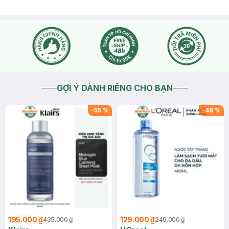
GỢI Ý DÀNH RIÊNG CHO BẠN
-
55
%
-
48
%
195.000 ₫
129.000 ₫
435.000 ₫
249.000 ₫