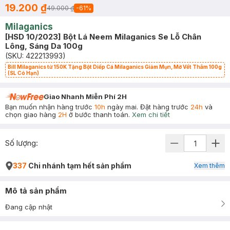
19.200 ₫
49.000 ₫
-
61
%
Milaganics
[HSD 10/2023] Bột Lá Neem Milaganics Se Lỗ Chân
Lông, Sáng Da 100g
(SKU:
422213993
)
Bill Milaganics từ 150K Tặng Bột Diếp Cá Milaganics Giảm Mụn, Mờ Vết Thâm 100g
(SL Có Hạn)
Giao Nhanh Miễn Phí 2H
Bạn muốn nhận hàng trước
10h
ngày mai. Đặt hàng trước
24h
và
chọn giao hàng
2H
ở bước thanh toán.
Xem chi tiết
Số lượng:
337
Chi nhánh tạm hết sản phẩm
Xem thêm
Mô tả sản phẩm
Đang cập nhật