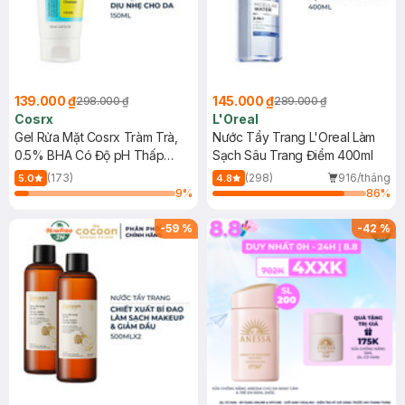
139.000 ₫
145.000 ₫
298.000 ₫
289.000 ₫
Cosrx
L'Oreal
Gel Rửa Mặt Cosrx Tràm Trà,
Nước Tẩy Trang L'Oreal Làm
0.5% BHA Có Độ pH Thấp
Sạch Sâu Trang Điểm 400ml
150ml
(173)
(298)
916/tháng
5.0
4.8
9
%
86
%
-
59
%
-
42
%