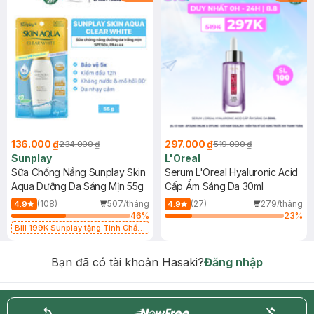
136.000 ₫
297.000 ₫
234.000 ₫
519.000 ₫
Sunplay
L'Oreal
Sữa Chống Nắng Sunplay Skin
Serum L'Oreal Hyaluronic Acid
Aqua Dưỡng Da Sáng Mịn 55g
Cấp Ẩm Sáng Da 30ml
(108)
507/tháng
(27)
279/tháng
4.9
4.9
46
%
23
%
Bill 199K Sunplay tặng Tinh Chất
Chống Nắng 7g trị giá 30K (SL có
hạn)
Bạn đã có tài khoản Hasaki?
Đăng nhập