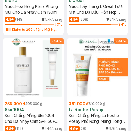
Klairs
L'Oreal
Nước Hoa Hồng Klairs Không
Nước Tẩy Trang L'Oreal Tươi
Mùi Cho Da Nhạy Cảm 180ml
Mát Cho Da Dầu, Hỗn Hợp
400ml
(148)
1.7k/tháng
(298)
2.1k/tháng
4.8
4.8
73
%
84
%
Bill Klairs từ 299k Tặng Mặt Nạ
Làm Dịu Da & Kiểm Soát Dầu Nhờn
25ml (SL Có Hạn)
-
48
%
-
38
%
255.000 ₫
381.000 ₫
495.000 ₫
610.000 ₫
Skin1004
La Roche-Posay
Kem Chống Nắng Skin1004
Kem Chống Nắng La Roche-
Cho Da Nhạy Cảm SPF 50+
Posay Phổ Rộng, Nâng Tông
50ml
Kiềm Dầu 50ml
(119)
944/tháng
(28)
676/tháng
4.8
4.9