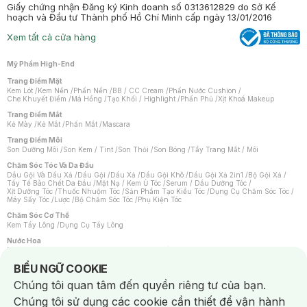
Giấy chứng nhận Đăng ký Kinh doanh số 0313612829 do Sở Kế
hoạch và Đầu tư Thành phố Hồ Chí Minh cấp ngày 13/01/2016
Xem tất cả cửa hàng
Mỹ Phẩm High-End
Trang Điểm Mặt
Kem Lót
/
Kem Nền
/
Phấn Nền
/
BB / CC Cream
/
Phấn Nước Cushion
/
Che Khuyết Điểm
/
Má Hồng
/
Tạo Khối / Highlight
/
Phấn Phủ
/
Xịt Khoá Makeup
Trang Điểm Mắt
Kẻ Mày
/
Kẻ Mắt
/
Phấn Mắt
/
Mascara
Trang Điểm Môi
Son Dưỡng Môi
/
Son Kem / Tint
/
Son Thỏi
/
Son Bóng
/
Tẩy Trang Mắt / Môi
Chăm Sóc Tóc Và Da Đầu
Dầu Gội Và Dầu Xả
/
Dầu Gội
/
Dầu Xả
/
Dầu Gội Khô
/
Dầu Gội Xả 2in1
/
Bộ Gội Xả
/
Tẩy Tế Bào Chết Da Đầu
/
Mặt Nạ / Kem Ủ Tóc
/
Serum / Dầu Dưỡng Tóc
/
Xịt Dưỡng Tóc
/
Thuốc Nhuộm Tóc
/
Sản Phẩm Tạo Kiểu Tóc
/
Dụng Cụ Chăm Sóc Tóc
/
Máy Sấy Tóc
/
Lược
/
Bộ Chăm Sóc Tóc
/
Phụ Kiện Tóc
Chăm Sóc Cơ Thể
Kem Tẩy Lông
/
Dụng Cụ Tẩy Lông
Nước Hoa
Nước Hoa Nữ
/
Nước Hoa Nam
/
Nước Hoa Cao Cấp
/
Xịt Thơm Toàn Thân
/
Nước Hoa Vùng Kín
Notice about cookies usage
BIỂU NGỮ COOKIE
Chăm Sóc Cá Nhân
Chúng tôi quan tâm đến quyền riêng tư của bạn.
Chống Muỗi
/
Khẩu Trang
/
Máy Massage
/
Mặt Nạ Xông Hơi
/
Nước Rửa Tay
/
Sản Phẩm Chăm Sóc Khác
/
Bàn Chải Đánh Răng
/
Bàn Chải Điện
/
Chúng tôi sử dụng các cookie cần thiết để vận hành
Hỗ Trợ Trắng Răng
/
Kem Đánh Răng
/
Máy Tăm Nước
/
Nước Súc Miệng
/