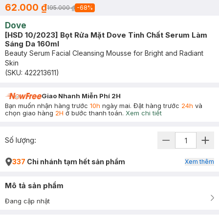
62.000 ₫
195.000 ₫
-
68
%
Dove
[HSD 10/2023] Bọt Rửa Mặt Dove Tinh Chất Serum Làm
Sáng Da 160ml
Beauty Serum Facial Cleansing Mousse for Bright and Radiant
Skin
(SKU:
422213611
)
Giao Nhanh Miễn Phí 2H
Bạn muốn nhận hàng trước
10h
ngày mai. Đặt hàng trước
24h
và
chọn giao hàng
2H
ở bước thanh toán.
Xem chi tiết
Số lượng:
337
Chi nhánh tạm hết sản phẩm
Xem thêm
Mô tả sản phẩm
Đang cập nhật