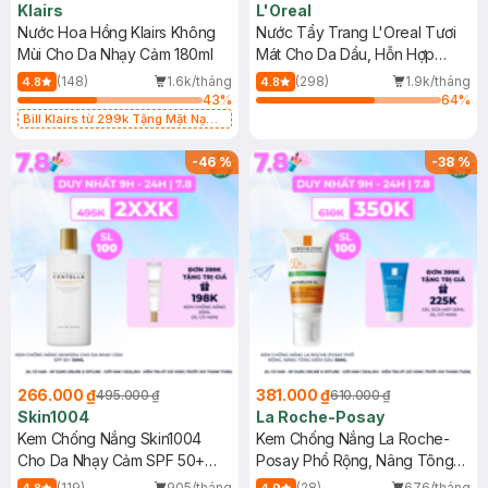
Klairs
L'Oreal
Nước Hoa Hồng Klairs Không
Nước Tẩy Trang L'Oreal Tươi
Mùi Cho Da Nhạy Cảm 180ml
Mát Cho Da Dầu, Hỗn Hợp
400ml
(148)
1.6k/tháng
(298)
1.9k/tháng
4.8
4.8
43
%
64
%
Bill Klairs từ 299k Tặng Mặt Nạ
Làm Dịu Da & Kiểm Soát Dầu Nhờn
25ml (SL Có Hạn)
-
46
%
-
38
%
266.000 ₫
381.000 ₫
495.000 ₫
610.000 ₫
Skin1004
La Roche-Posay
Kem Chống Nắng Skin1004
Kem Chống Nắng La Roche-
Cho Da Nhạy Cảm SPF 50+
Posay Phổ Rộng, Nâng Tông
50ml
Kiềm Dầu 50ml
(119)
905/tháng
(28)
676/tháng