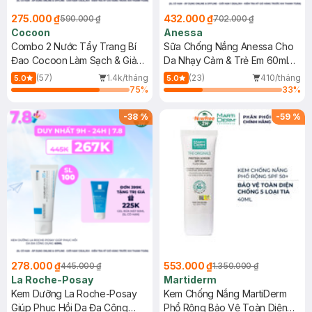
275.000 ₫
432.000 ₫
590.000 ₫
702.000 ₫
Cocoon
Anessa
Combo 2 Nước Tẩy Trang Bí
Sữa Chống Nắng Anessa Cho
Đao Cocoon Làm Sạch & Giảm
Da Nhạy Cảm & Trẻ Em 60ml
Dầu 500ml
(Mới)
(57)
1.4k/tháng
(23)
410/tháng
5.0
5.0
75
%
33
%
-
38
%
-
59
%
278.000 ₫
553.000 ₫
445.000 ₫
1.350.000 ₫
La Roche-Posay
Martiderm
Kem Dưỡng La Roche-Posay
Kem Chống Nắng MartiDerm
Giúp Phục Hồi Da Đa Công
Phổ Rộng Bảo Vệ Toàn Diện