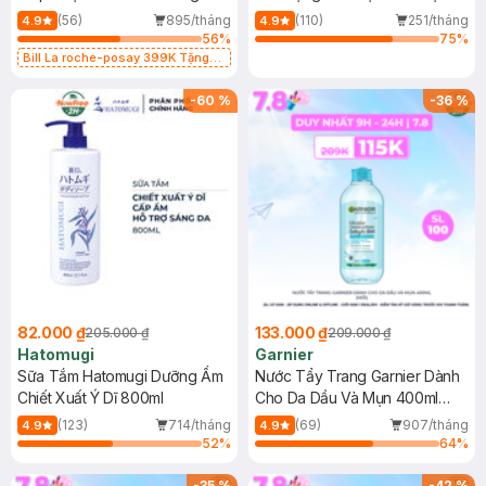
Dụng 40ml
40ml
(56)
895/tháng
(110)
251/tháng
4.9
4.9
56
%
75
%
Bill La roche-posay 399K Tặng
Gel rửa mặt da dầu nhạy cảm 50ml
(SL có hạn)
-
60
%
-
36
%
82.000 ₫
133.000 ₫
205.000 ₫
209.000 ₫
Hatomugi
Garnier
Sữa Tắm Hatomugi Dưỡng Ẩm
Nước Tẩy Trang Garnier Dành
Chiết Xuất Ý Dĩ 800ml
Cho Da Dầu Và Mụn 400ml
(Mới)
(123)
714/tháng
(69)
907/tháng
4.9
4.9
52
%
64
%
-
35
%
-
42
%