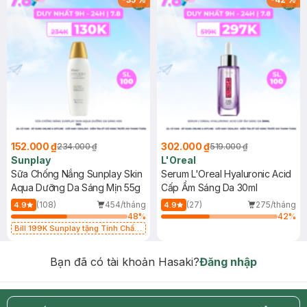
152.000 ₫
302.000 ₫
234.000 ₫
519.000 ₫
Sunplay
L'Oreal
Sữa Chống Nắng Sunplay Skin
Serum L'Oreal Hyaluronic Acid
Aqua Dưỡng Da Sáng Mịn 55g
Cấp Ẩm Sáng Da 30ml
(108)
454/tháng
(27)
275/tháng
4.9
4.9
48
%
42
%
Bill 199K Sunplay tặng Tinh Chất
Chống Nắng 7g trị giá 30K (SL có
hạn)
Bạn đã có tài khoản Hasaki?
Đăng nhập