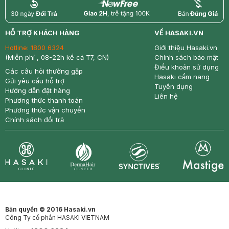
return
nowfree
price
HỖ TRỢ KHÁCH HÀNG
VỀ HASAKI.VN
Hotline:
1800 6324
Giới thiệu Hasaki.vn
(Miễn phí , 08-22h kể cả T7, CN)
Chính sách bảo mật
Điều khoản sử dụng
Các câu hỏi thường gặp
Hasaki cẩm nang
Gửi yêu cầu hỗ trợ
Tuyển dụng
Hướng dẫn đặt hàng
Liên hệ
Phương thức thanh toán
Phương thức vận chuyển
Chính sách đổi trả
Synctives
Clinic
Dermahair
Mastige
Bản quyền © 2016 Hasaki.vn
Công Ty cổ phần HASAKI VIETNAM