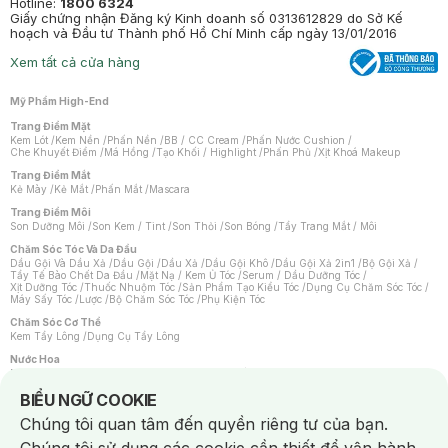
Hotline:
1800 6324
Giấy chứng nhận Đăng ký Kinh doanh số 0313612829 do Sở Kế
hoạch và Đầu tư Thành phố Hồ Chí Minh cấp ngày 13/01/2016
Xem tất cả cửa hàng
Mỹ Phẩm High-End
Trang Điểm Mặt
Kem Lót
/
Kem Nền
/
Phấn Nền
/
BB / CC Cream
/
Phấn Nước Cushion
/
Che Khuyết Điểm
/
Má Hồng
/
Tạo Khối / Highlight
/
Phấn Phủ
/
Xịt Khoá Makeup
Trang Điểm Mắt
Kẻ Mày
/
Kẻ Mắt
/
Phấn Mắt
/
Mascara
Trang Điểm Môi
Son Dưỡng Môi
/
Son Kem / Tint
/
Son Thỏi
/
Son Bóng
/
Tẩy Trang Mắt / Môi
Chăm Sóc Tóc Và Da Đầu
Dầu Gội Và Dầu Xả
/
Dầu Gội
/
Dầu Xả
/
Dầu Gội Khô
/
Dầu Gội Xả 2in1
/
Bộ Gội Xả
/
Tẩy Tế Bào Chết Da Đầu
/
Mặt Nạ / Kem Ủ Tóc
/
Serum / Dầu Dưỡng Tóc
/
Xịt Dưỡng Tóc
/
Thuốc Nhuộm Tóc
/
Sản Phẩm Tạo Kiểu Tóc
/
Dụng Cụ Chăm Sóc Tóc
/
Máy Sấy Tóc
/
Lược
/
Bộ Chăm Sóc Tóc
/
Phụ Kiện Tóc
Chăm Sóc Cơ Thể
Kem Tẩy Lông
/
Dụng Cụ Tẩy Lông
Nước Hoa
Nước Hoa Nữ
/
Nước Hoa Nam
/
Nước Hoa Cao Cấp
/
Xịt Thơm Toàn Thân
/
Nước Hoa Vùng Kín
Notice about cookies usage
BIỂU NGỮ COOKIE
Chăm Sóc Cá Nhân
Chúng tôi quan tâm đến quyền riêng tư của bạn.
Chống Muỗi
/
Khẩu Trang
/
Máy Massage
/
Mặt Nạ Xông Hơi
/
Nước Rửa Tay
/
Sản Phẩm Chăm Sóc Khác
/
Bàn Chải Đánh Răng
/
Bàn Chải Điện
/
Hỗ Trợ Trắng Răng
/
Kem Đánh Răng
/
Máy Tăm Nước
/
Nước Súc Miệng
/