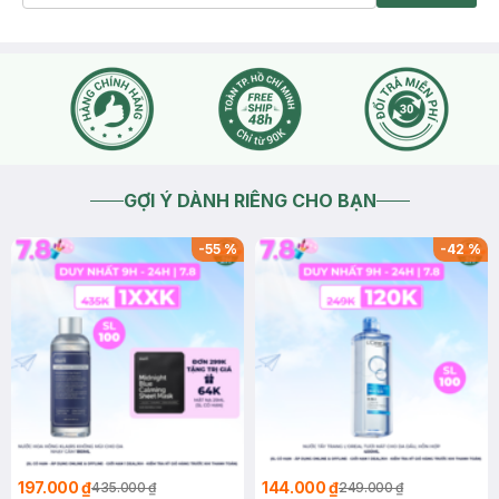
GỢI Ý DÀNH RIÊNG CHO BẠN
-
55
%
-
42
%
197.000 ₫
144.000 ₫
435.000 ₫
249.000 ₫