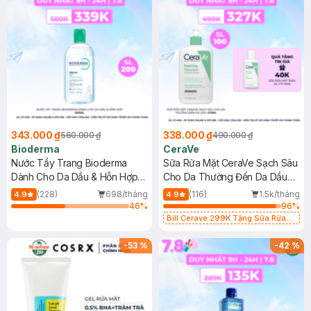
343.000 ₫
338.000 ₫
560.000 ₫
490.000 ₫
Bioderma
CeraVe
Nước Tẩy Trang Bioderma
Sữa Rửa Mặt CeraVe Sạch Sâu
Dành Cho Da Dầu & Hỗn Hợp
Cho Da Thường Đến Da Dầu
500ml
473ml
(228)
698/tháng
(116)
1.5k/tháng
4.9
4.9
46
%
96
%
Bill Cerave 299K Tặng Sữa Rửa
Mặt Cerave 30ml (SL có hạn)
-
53
%
-
42
%