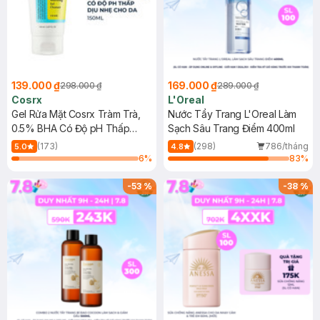
139.000 ₫
169.000 ₫
298.000 ₫
289.000 ₫
Cosrx
L'Oreal
Gel Rửa Mặt Cosrx Tràm Trà,
Nước Tẩy Trang L'Oreal Làm
0.5% BHA Có Độ pH Thấp
Sạch Sâu Trang Điểm 400ml
150ml
(173)
(298)
786/tháng
5.0
4.8
6
%
83
%
-
53
%
-
38
%