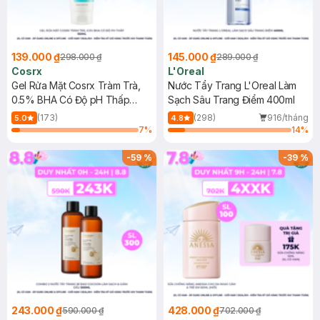
139.000 ₫
145.000 ₫
298.000 ₫
289.000 ₫
Cosrx
L'Oreal
Gel Rửa Mặt Cosrx Tràm Trà,
Nước Tẩy Trang L'Oreal Làm
0.5% BHA Có Độ pH Thấp
Sạch Sâu Trang Điểm 400ml
150ml
(173)
(298)
916/tháng
5.0
4.8
7
%
14
%
-
59
%
-
39
%
243.000 ₫
428.000 ₫
590.000 ₫
702.000 ₫