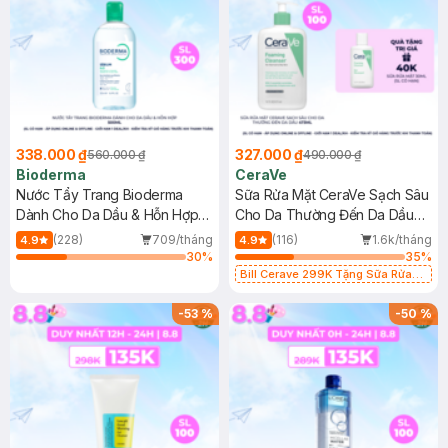
338.000 ₫
327.000 ₫
560.000 ₫
490.000 ₫
Bioderma
CeraVe
Nước Tẩy Trang Bioderma
Sữa Rửa Mặt CeraVe Sạch Sâu
Dành Cho Da Dầu & Hỗn Hợp
Cho Da Thường Đến Da Dầu
500ml
473ml
(228)
709/tháng
(116)
1.6k/tháng
4.9
4.9
30
%
35
%
Bill Cerave 299K Tặng Sữa Rửa
Mặt Cerave 30ml (SL có hạn)
-
53
%
-
50
%