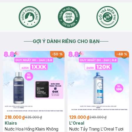
GỢI Ý DÀNH RIÊNG CHO BẠN
-
50
%
-
48
%
218.000 ₫
129.000 ₫
435.000 ₫
249.000 ₫
Klairs
L'Oreal
Nước Hoa Hồng Klairs Không
Nước Tẩy Trang L'Oreal Tươi