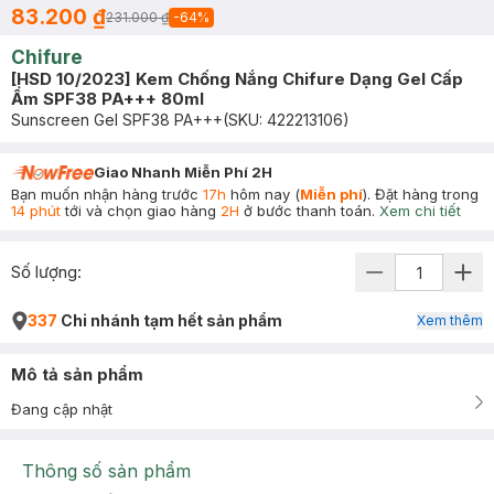
83.200 ₫
231.000 ₫
-
64
%
Chifure
[HSD 10/2023] Kem Chống Nắng Chifure Dạng Gel Cấp
Ẩm SPF38 PA+++ 80ml
Sunscreen Gel SPF38 PA+++
(SKU:
422213106
)
Giao Nhanh Miễn Phí 2H
Bạn muốn nhận hàng trước
17h
hôm nay (
Miễn phí
). Đặt hàng trong
14 phút
tới và chọn giao hàng
2H
ở bước thanh toán.
Xem chi tiết
Số lượng:
337
Chi nhánh tạm hết sản phẩm
Xem thêm
Mô tả sản phẩm
Đang cập nhật
Thông số sản phẩm