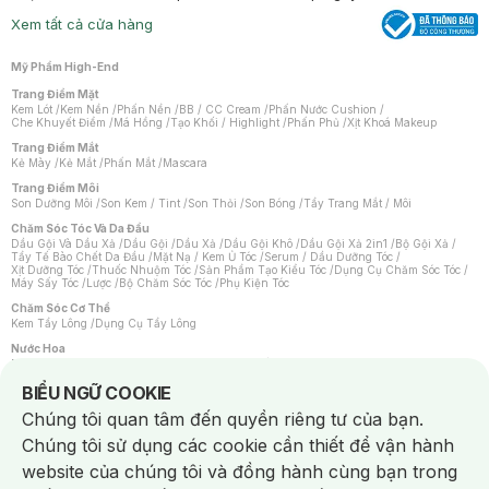
Xem tất cả cửa hàng
Mỹ Phẩm High-End
Trang Điểm Mặt
Kem Lót
/
Kem Nền
/
Phấn Nền
/
BB / CC Cream
/
Phấn Nước Cushion
/
Che Khuyết Điểm
/
Má Hồng
/
Tạo Khối / Highlight
/
Phấn Phủ
/
Xịt Khoá Makeup
Trang Điểm Mắt
Kẻ Mày
/
Kẻ Mắt
/
Phấn Mắt
/
Mascara
Trang Điểm Môi
Son Dưỡng Môi
/
Son Kem / Tint
/
Son Thỏi
/
Son Bóng
/
Tẩy Trang Mắt / Môi
Chăm Sóc Tóc Và Da Đầu
Dầu Gội Và Dầu Xả
/
Dầu Gội
/
Dầu Xả
/
Dầu Gội Khô
/
Dầu Gội Xả 2in1
/
Bộ Gội Xả
/
Tẩy Tế Bào Chết Da Đầu
/
Mặt Nạ / Kem Ủ Tóc
/
Serum / Dầu Dưỡng Tóc
/
Xịt Dưỡng Tóc
/
Thuốc Nhuộm Tóc
/
Sản Phẩm Tạo Kiểu Tóc
/
Dụng Cụ Chăm Sóc Tóc
/
Máy Sấy Tóc
/
Lược
/
Bộ Chăm Sóc Tóc
/
Phụ Kiện Tóc
Chăm Sóc Cơ Thể
Kem Tẩy Lông
/
Dụng Cụ Tẩy Lông
Nước Hoa
Nước Hoa Nữ
/
Nước Hoa Nam
/
Nước Hoa Cao Cấp
/
Xịt Thơm Toàn Thân
/
Nước Hoa Vùng Kín
Notice about cookies usage
BIỂU NGỮ COOKIE
Chăm Sóc Cá Nhân
Chúng tôi quan tâm đến quyền riêng tư của bạn.
Chống Muỗi
/
Khẩu Trang
/
Máy Massage
/
Mặt Nạ Xông Hơi
/
Nước Rửa Tay
/
Sản Phẩm Chăm Sóc Khác
/
Bàn Chải Đánh Răng
/
Bàn Chải Điện
/
Chúng tôi sử dụng các cookie cần thiết để vận hành
Hỗ Trợ Trắng Răng
/
Kem Đánh Răng
/
Máy Tăm Nước
/
Nước Súc Miệng
/
Tăm / Chỉ Nha Khoa
/
Xịt Thơm Miệng
/
Dung Dịch Vệ Sinh
/
Dưỡng Vùng Kín
/
website của chúng tôi và đồng hành cùng bạn trong
Khăn Ướt Vệ Sinh Vùng Kín
/
Băng Vệ Sinh
/
Tampon
/
Bọt Cạo Râu
/
Dao Cạo Râu
/
Máy Cạo Râu