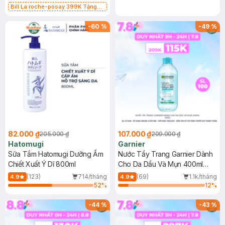
Bill La roche-posay 399K Tặng
Gel rửa mặt da dầu nhạy cảm 50ml
(SL có hạn)
-
60
%
-
49
%
82.000 ₫
107.000 ₫
205.000 ₫
209.000 ₫
Hatomugi
Garnier
Sữa Tắm Hatomugi Dưỡng Ẩm
Nước Tẩy Trang Garnier Dành
Chiết Xuất Ý Dĩ 800ml
Cho Da Dầu Và Mụn 400ml
(Mới)
(123)
714/tháng
(69)
1.1k/tháng
4.9
4.9
52
%
12
%
-
44
%
-
43
%