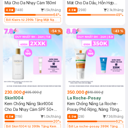
Mùi Cho Da Nhạy Cảm 180ml
Mát Cho Da Dầu, Hỗn Hợp
400ml
(148)
1.5k/tháng
(298)
2.1k/tháng
4.8
4.8
64
%
49
%
Bill Klairs từ 299k Tặng Mặt Nạ
Làm Dịu Da & Kiểm Soát Dầu Nhờn
25ml (SL Có Hạn)
-
54
%
-
43
%
230.000 ₫
350.000 ₫
495.000 ₫
610.000 ₫
Skin1004
La Roche-Posay
Kem Chống Nắng Skin1004
Kem Chống Nắng La Roche-
Cho Da Nhạy Cảm SPF 50+
Posay Phổ Rộng, Nâng Tông
50ml
Kiềm Dầu 50ml
(119)
1.0k/tháng
(28)
736/tháng
4.8
4.9
20
%
62
%
Bill Skin1004 từ 399k Tặng Kem
Bill La roche-posay 399K Tặng