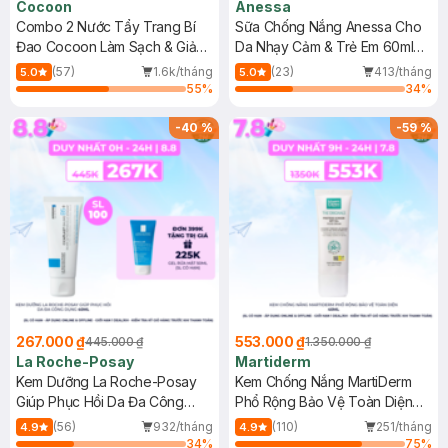
Cocoon
Anessa
Combo 2 Nước Tẩy Trang Bí
Sữa Chống Nắng Anessa Cho
Đao Cocoon Làm Sạch & Giảm
Da Nhạy Cảm & Trẻ Em 60ml
Dầu 500ml
(Mới)
(57)
1.6k/tháng
(23)
413/tháng
5.0
5.0
55
%
34
%
-
40
%
-
59
%
267.000 ₫
553.000 ₫
445.000 ₫
1.350.000 ₫
La Roche-Posay
Martiderm
Kem Dưỡng La Roche-Posay
Kem Chống Nắng MartiDerm
Giúp Phục Hồi Da Đa Công
Phổ Rộng Bảo Vệ Toàn Diện
Dụng 40ml
40ml
(56)
932/tháng
(110)
251/tháng
4.9
4.9
34
%
75
%