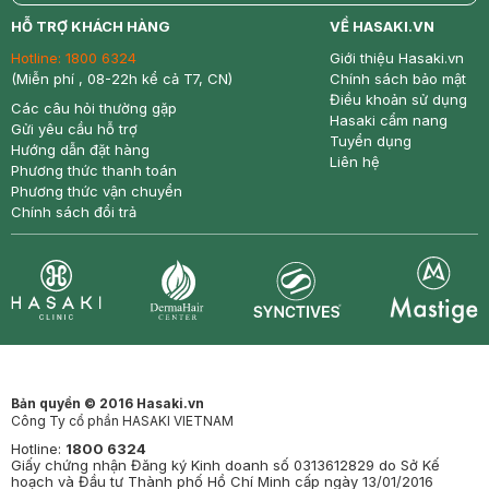
return
nowfree
price
HỖ TRỢ KHÁCH HÀNG
VỀ HASAKI.VN
Hotline:
1800 6324
Giới thiệu Hasaki.vn
(Miễn phí , 08-22h kể cả T7, CN)
Chính sách bảo mật
Điều khoản sử dụng
Các câu hỏi thường gặp
Hasaki cẩm nang
Gửi yêu cầu hỗ trợ
Tuyển dụng
Hướng dẫn đặt hàng
Liên hệ
Phương thức thanh toán
Phương thức vận chuyển
Chính sách đổi trả
Synctives
Clinic
Dermahair
Mastige
Bản quyền © 2016 Hasaki.vn
Công Ty cổ phần HASAKI VIETNAM
Hotline:
1800 6324
Giấy chứng nhận Đăng ký Kinh doanh số 0313612829 do Sở Kế
hoạch và Đầu tư Thành phố Hồ Chí Minh cấp ngày 13/01/2016