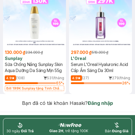
130.000 ₫
297.000 ₫
234.000 ₫
519.000 ₫
Sunplay
L'Oreal
Sữa Chống Nắng Sunplay Skin
Serum L'Oreal Hyaluronic Acid
Aqua Dưỡng Da Sáng Mịn 55g
Cấp Ẩm Sáng Da 30ml
(108)
531/tháng
(27)
279/tháng
4.9
4.9
65
%
26
%
Bill 199K Sunplay tặng Tinh Chất
Chống Nắng 7g trị giá 30K (SL có
hạn)
Bạn đã có tài khoản Hasaki?
Đăng nhập