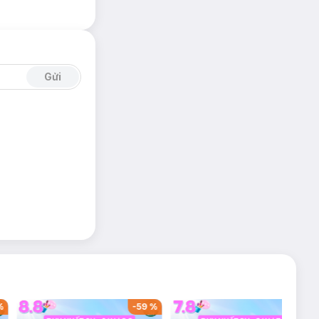
Gửi
%
-
59
%
-
36
%