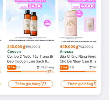
243.000 ₫
449.000 ₫
590.000 ₫
702.000 ₫
Cocoon
Anessa
m
Combo 2 Nước Tẩy Trang Bí
Sữa Chống Nắng Anessa
Đao Cocoon Làm Sạch &
Cho Da Nhạy Cảm & Trẻ Em
Giảm Dầu 500ml
60ml (Mới)
g
(57)
1.6k/tháng
(23)
394/tháng
5.0
5.0
%
35
%
64
%
Thêm giỏ hàng
Thêm giỏ hàng