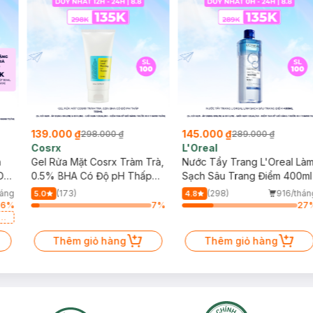
139.000 ₫
145.000 ₫
298.000 ₫
289.000 ₫
Cosrx
L'Oreal
h
Gel Rửa Mặt Cosrx Tràm Trà,
Nước Tẩy Trang L'Oreal Là
Da
0.5% BHA Có Độ pH Thấp
Sạch Sâu Trang Điểm 400ml
150ml
háng
(173)
(298)
916/thán
5.0
4.8
76
%
7
%
27
a
Thêm giỏ hàng
Thêm giỏ hàng