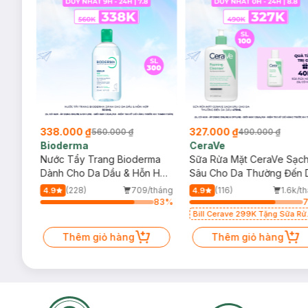
338.000 ₫
327.000 ₫
560.000 ₫
490.000 ₫
Bioderma
CeraVe
rma
Nước Tẩy Trang Bioderma
Sữa Rửa Mặt CeraVe Sạc
m
Dành Cho Da Dầu & Hỗn Hợp
Sâu Cho Da Thường Đến 
500ml
Dầu 473ml
/tháng
(228)
709/tháng
(116)
1.6k/t
4.9
4.9
26
%
83
%
Bill Cerave 299K Tặng Sữa Rử
Mặt Cerave 30ml (SL có hạn)
Thêm giỏ hàng
Thêm giỏ hàng