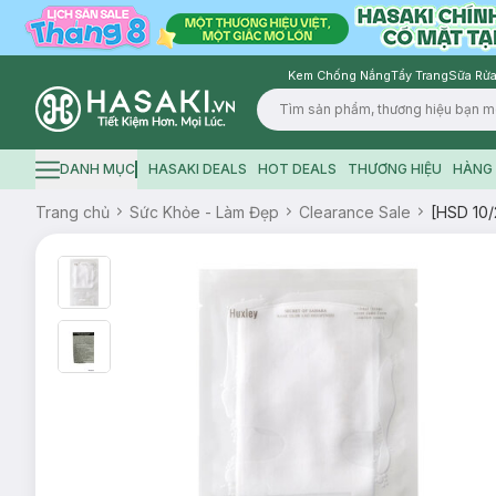
Kem Chống Nắng
Tẩy Trang
Sữa Rửa
Logo
DANH MỤC
HASAKI DEALS
HOT DEALS
THƯƠNG HIỆU
HÀNG 
Hamburger icon
Trang chủ
Sức Khỏe - Làm Đẹp
Clearance Sale
[HSD 10