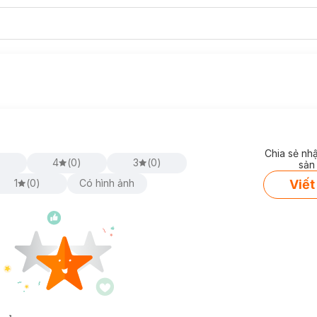
Chia sẻ nh
)
4
(
0
)
3
(
0
)
sản
Viết
1
(
0
)
Có hình ảnh