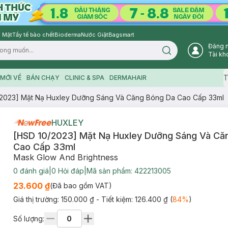
 Mặt
Tẩy tế bào chết
Bioderma
Nước Giặt
Bagsmart
Đăng 
Search icon
Tài kh
T
MỚI VỀ
BÁN CHẠY
CLINIC & SPA
DERMAHAIR
/2023] Mặt Nạ Huxley Dưỡng Sáng Và Căng Bóng Da Cao Cấp 33ml
HUXLEY
[HSD 10/2023] Mặt Nạ Huxley Dưỡng Sáng Và Că
Cao Cấp 33ml
Mask Glow And Brightness
0
đánh giá
|
0
Hỏi đáp
|
Mã sản phẩm:
422213005
23.600 ₫
(Đã bao gồm VAT)
Giá thị trường:
150.000 ₫
- Tiết kiệm:
126.400 ₫
(
84
%
)
Số lượng: