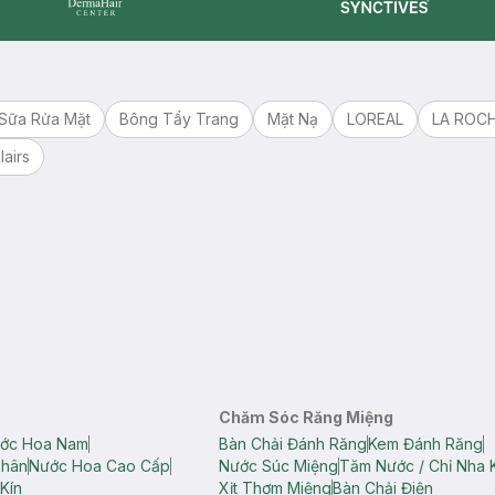
Synctives
Dermahair
Sữa Rửa Mặt
Bông Tẩy Trang
Mặt Nạ
LOREAL
LA ROC
lairs
Chăm Sóc Răng Miệng
ớc Hoa Nam
Bàn Chải Đánh Răng
Kem Đánh Răng
Thân
Nước Hoa Cao Cấp
Nước Súc Miệng
Tăm Nước / Chỉ Nha 
Kín
Xịt Thơm Miệng
Bàn Chải Điện