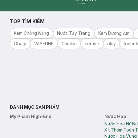
Clinic
TOP TÌM KIẾM
Kem Chống Nắng
Nước Tẩy Trang
Kem Dưỡng Ẩm
Obagi
VASELINE
Carslan
cerave
olay
toner k
DANH MỤC SẢN PHẨM
Mỹ Phẩm High-End
Nước Hoa
Nước Hoa Nữ
Nư
Xịt Thơm Toàn 
Nước Hoa Vùng 