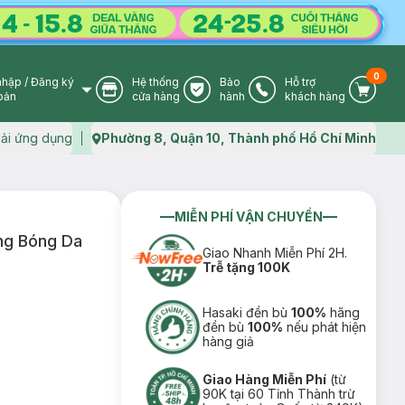
0
nhập
/
Đăng ký
Hệ thống
Bảo
Hỗ trợ
User Icon
Store Icon
Warranty Icon
Phone Icon
Cart I
oản
cửa hàng
hành
khách hàng
ải ứng dụng
Phường 8, Quận 10, Thành phố Hồ Chí Minh
Map icon
MIỄN PHÍ VẬN CHUYỂN
ng Bóng Da
Giao Nhanh Miễn Phí 2H.
Trễ tặng 100K
Hasaki đền bù
100%
hãng
đền bù
100%
nếu phát hiện
hàng giả
Giao Hàng Miễn Phí
(từ
90K tại 60 Tỉnh Thành trừ