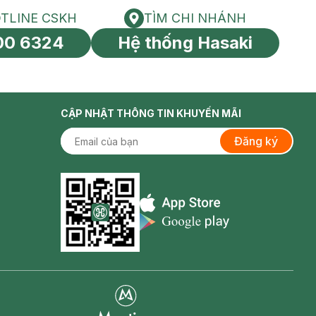
TLINE CSKH
TÌM CHI NHÁNH
HOTLINE CSKH
Tìm chi nhánh
00 6324
Hệ thống Hasaki
tín toàn cầu
CẬP NHẬT THÔNG TIN KHUYẾN MÃI
Đăng ký
Appstore icon
Goolge Play icon