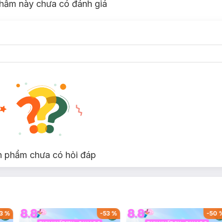
hẩm này chưa có đánh giá
n phẩm chưa có hỏi đáp
3
%
-
53
%
-
50