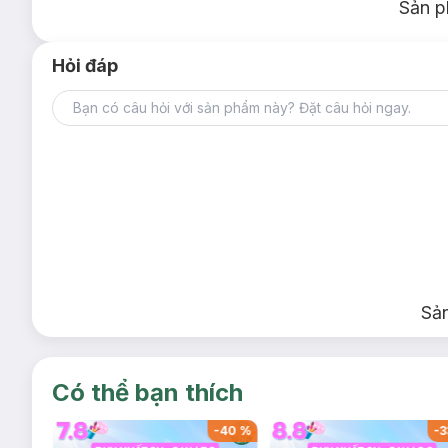
Sản p
Hỏi đáp
Sả
Có thể bạn thích
-
39
%
-
40
%
-
3