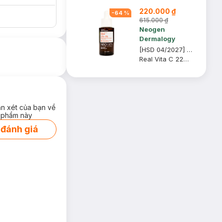
Túi Đựng Mỹ
220.000 ₫
Phẩm trị giá 70K
-
64
%
(SL có hạn)
615.000 ₫
Neogen
Dermalogy
[HSD 04/2027] Serum Neogen Dermalogy Dưỡng Sáng Da, Mờ Thâm 32g
Real Vita C 22% + 5% Niacinamide Serum
ận xét của bạn về
 phẩm này
 đánh giá