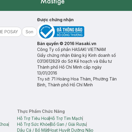
Mastige
Được chứng nhận
HE POSAY
Son
Bản quyền © 2016 Hasaki.vn
Công Ty cổ phần HASAKI VIETNAM
Giấy chứng nhận Đăng ký Kinh doanh số
0313612829 do Sở Kế hoạch và Đầu tư
Thành phố Hồ Chí Minh cấp ngày
13/01/2016
Trụ sở: 71 Hoàng Hoa Thám, Phường Tân
Bình, Thành phố Hồ Chí Minh
Thực Phẩm Chức Năng
Hỗ Trợ Tiêu Hoá
Hỗ Trợ Tim Mạch
Khoa
Hỗ Trợ Sức Khỏe
Bổ Gan / Giải Rượu
Dầu Cá / Bổ Mắt
Hoạt Huyết Dưỡng Não