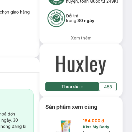
huyện, toàn Quốc từ 249K)
chọn giao hàng
Đổi trả
trong
30 ngày
Xem thêm
Theo dõi
+
458
Sản phẩm xem cùng
 hoá đơn
 ngày. 30
184.000 ₫
không đăng kí
Kiss My Body