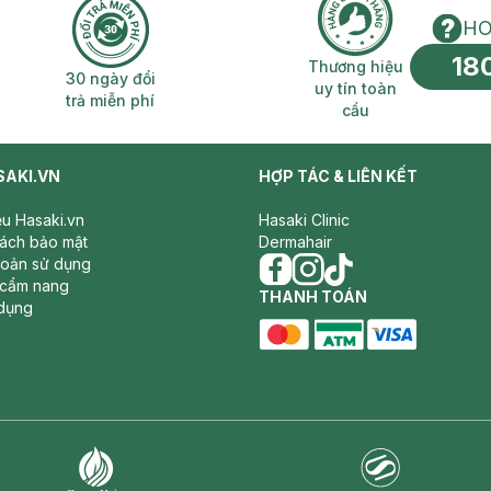
HO
18
n phí 2H
30 ngày đổi trả miễn phí
Thương hiệu uy 
Thương hiệu
30 ngày đổi
uy tín toàn
trả miễn phí
cầu
SAKI.VN
HỢP TÁC & LIÊN KẾT
iệu Hasaki.vn
Hasaki Clinic
sách bảo mật
Dermahair
hoản sử dụng
 cẩm nang
facebook
THANH TOÁN
instagram
tiktok
dụng
master card
ATM card
visa card