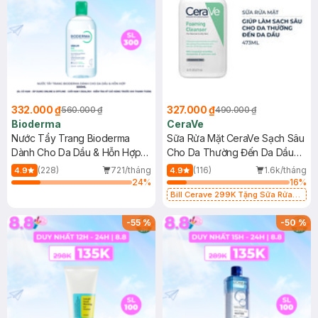
332.000 ₫
327.000 ₫
560.000 ₫
490.000 ₫
Bioderma
CeraVe
Nước Tẩy Trang Bioderma
Sữa Rửa Mặt CeraVe Sạch Sâu
Dành Cho Da Dầu & Hỗn Hợp
Cho Da Thường Đến Da Dầu
500ml
473ml
(228)
721/tháng
(116)
1.6k/tháng
4.9
4.9
24
%
16
%
Bill Cerave 299K Tặng Sữa Rửa
Mặt Cerave 30ml (SL có hạn)
-
55
%
-
50
%