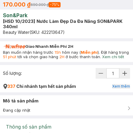
170.000 ₫
690.000 ₫
-
75
%
Son&Park
[HSD 10/2023] Nước Làm Đẹp Da Đa Năng SON&PARK
340ml
Beauty Water
(SKU:
422213647
)
Giao Nhanh Miễn Phí 2H
Bạn muốn nhận hàng trước
15h
hôm nay (
Miễn phí
). Đặt hàng trong
51 phút
tới và chọn giao hàng
2H
ở bước thanh toán.
Xem chi tiết
Số lượng:
337
Chi nhánh tạm hết sản phẩm
Xem thêm
Mô tả sản phẩm
Đang cập nhật
Thông số sản phẩm