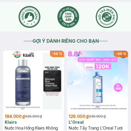
GỢI Ý DÀNH RIÊNG CHO BẠN
-
58
%
-
48
%
184.000 ₫
129.000 ₫
435.000 ₫
249.000 ₫
Klairs
L'Oreal
Nước Hoa Hồng Klairs Không
Nước Tẩy Trang L'Oreal Tươi