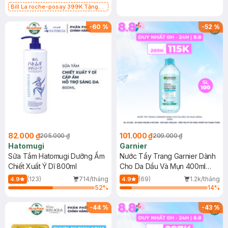
Bill La roche-posay 399K Tặng
Gel rửa mặt da dầu nhạy cảm 50ml
(SL có hạn)
-
60
%
-
52
%
82.000 ₫
101.000 ₫
205.000 ₫
209.000 ₫
Hatomugi
Garnier
Sữa Tắm Hatomugi Dưỡng Ẩm
Nước Tẩy Trang Garnier Dành
Chiết Xuất Ý Dĩ 800ml
Cho Da Dầu Và Mụn 400ml
(Mới)
(123)
714/tháng
(69)
1.2k/tháng
4.9
4.9
52
%
14
%
-
44
%
-
43
%