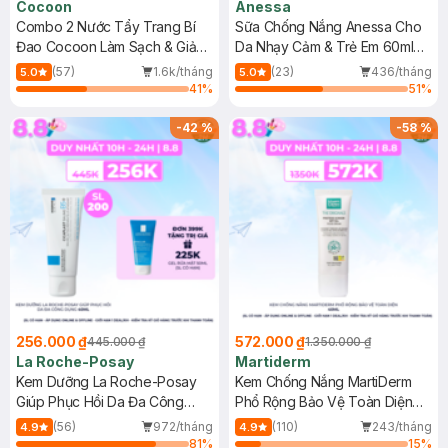
Cocoon
Anessa
Combo 2 Nước Tẩy Trang Bí
Sữa Chống Nắng Anessa Cho
Đao Cocoon Làm Sạch & Giảm
Da Nhạy Cảm & Trẻ Em 60ml
Dầu 500ml
(Mới)
(57)
1.6k/tháng
(23)
436/tháng
5.0
5.0
41
%
51
%
-
42
%
-
58
%
256.000 ₫
572.000 ₫
445.000 ₫
1.350.000 ₫
La Roche-Posay
Martiderm
Kem Dưỡng La Roche-Posay
Kem Chống Nắng MartiDerm
Giúp Phục Hồi Da Đa Công
Phổ Rộng Bảo Vệ Toàn Diện
Dụng 40ml
40ml
(56)
972/tháng
(110)
243/tháng
4.9
4.9
81
%
15
%