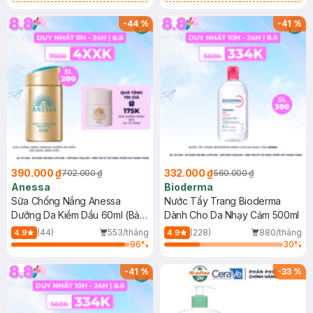
Chống Nắng Cho Da Nhạy Cảm
Gel rửa mặt da dầu nhạy cảm 50ml
SPF 50+ 20ml (SL Có Hạn)
(SL có hạn)
-
44
%
-
41
%
390.000 ₫
332.000 ₫
702.000 ₫
560.000 ₫
Anessa
Bioderma
Sữa Chống Nắng Anessa
Nước Tẩy Trang Bioderma
Dưỡng Da Kiềm Dầu 60ml (Bản
Dành Cho Da Nhạy Cảm 500ml
Mới)
(44)
553/tháng
(228)
880/tháng
4.9
4.9
96
%
30
%
-
41
%
-
33
%