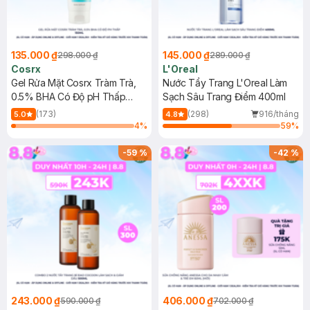
135.000 ₫
145.000 ₫
298.000 ₫
289.000 ₫
Cosrx
L'Oreal
Gel Rửa Mặt Cosrx Tràm Trà,
Nước Tẩy Trang L'Oreal Làm
0.5% BHA Có Độ pH Thấp
Sạch Sâu Trang Điểm 400ml
150ml
(173)
(298)
916/tháng
5.0
4.8
4
%
59
%
-
59
%
-
42
%
243.000 ₫
406.000 ₫
590.000 ₫
702.000 ₫