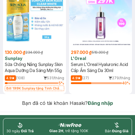
130.000 ₫
297.000 ₫
234.000 ₫
519.000 ₫
Sunplay
L'Oreal
Sữa Chống Nắng Sunplay Skin
Serum L'Oreal Hyaluronic Acid
Aqua Dưỡng Da Sáng Mịn 55g
Cấp Ẩm Sáng Da 30ml
(108)
531/tháng
(27)
279/tháng
4.9
4.9
5
%
40
%
Bill 199K Sunplay tặng Tinh Chất
Chống Nắng 7g trị giá 30K (SL có
hạn)
Bạn đã có tài khoản Hasaki?
Đăng nhập