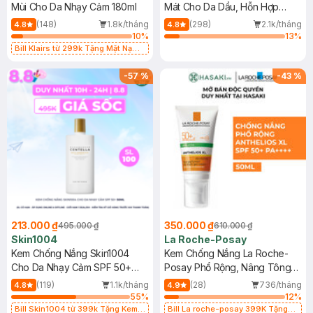
Mùi Cho Da Nhạy Cảm 180ml
Mát Cho Da Dầu, Hỗn Hợp
400ml
(148)
1.8k/tháng
(298)
2.1k/tháng
4.8
4.8
10
%
13
%
Bill Klairs từ 299k Tặng Mặt Nạ
Làm Dịu Da & Kiểm Soát Dầu Nhờn
25ml (SL Có Hạn)
-
57
%
-
43
%
213.000 ₫
350.000 ₫
495.000 ₫
610.000 ₫
Skin1004
La Roche-Posay
Kem Chống Nắng Skin1004
Kem Chống Nắng La Roche-
Cho Da Nhạy Cảm SPF 50+
Posay Phổ Rộng, Nâng Tông
50ml
Kiềm Dầu 50ml
(119)
1.1k/tháng
(28)
736/tháng
4.8
4.9
55
%
12
%
Bill Skin1004 từ 399k Tặng Kem
Bill La roche-posay 399K Tặng