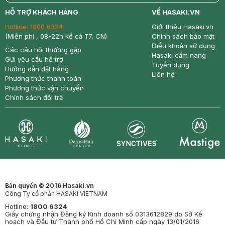
return
nowfree
price
HỖ TRỢ KHÁCH HÀNG
VỀ HASAKI.VN
Hotline:
1800 6324
Giới thiệu Hasaki.vn
(Miễn phí , 08-22h kể cả T7, CN)
Chính sách bảo mật
Điều khoản sử dụng
Các câu hỏi thường gặp
Hasaki cẩm nang
Gửi yêu cầu hỗ trợ
Tuyển dụng
Hướng dẫn đặt hàng
Liên hệ
Phương thức thanh toán
Phương thức vận chuyển
Chính sách đổi trả
Synctives
Clinic
Dermahair
Mastige
Bản quyền © 2016 Hasaki.vn
Công Ty cổ phần HASAKI VIETNAM
Hotline:
1800 6324
Giấy chứng nhận Đăng ký Kinh doanh số 0313612829 do Sở Kế
hoạch và Đầu tư Thành phố Hồ Chí Minh cấp ngày 13/01/2016