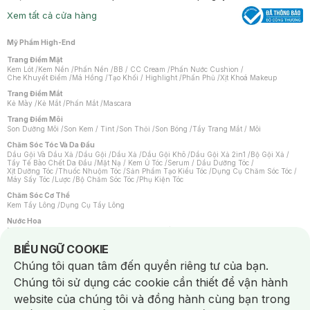
Xem tất cả cửa hàng
Mỹ Phẩm High-End
Trang Điểm Mặt
Kem Lót
/
Kem Nền
/
Phấn Nền
/
BB / CC Cream
/
Phấn Nước Cushion
/
Che Khuyết Điểm
/
Má Hồng
/
Tạo Khối / Highlight
/
Phấn Phủ
/
Xịt Khoá Makeup
Trang Điểm Mắt
Kẻ Mày
/
Kẻ Mắt
/
Phấn Mắt
/
Mascara
Trang Điểm Môi
Son Dưỡng Môi
/
Son Kem / Tint
/
Son Thỏi
/
Son Bóng
/
Tẩy Trang Mắt / Môi
Chăm Sóc Tóc Và Da Đầu
Dầu Gội Và Dầu Xả
/
Dầu Gội
/
Dầu Xả
/
Dầu Gội Khô
/
Dầu Gội Xả 2in1
/
Bộ Gội Xả
/
Tẩy Tế Bào Chết Da Đầu
/
Mặt Nạ / Kem Ủ Tóc
/
Serum / Dầu Dưỡng Tóc
/
Xịt Dưỡng Tóc
/
Thuốc Nhuộm Tóc
/
Sản Phẩm Tạo Kiểu Tóc
/
Dụng Cụ Chăm Sóc Tóc
/
Máy Sấy Tóc
/
Lược
/
Bộ Chăm Sóc Tóc
/
Phụ Kiện Tóc
Chăm Sóc Cơ Thể
Kem Tẩy Lông
/
Dụng Cụ Tẩy Lông
Nước Hoa
Nước Hoa Nữ
/
Nước Hoa Nam
/
Nước Hoa Cao Cấp
/
Xịt Thơm Toàn Thân
/
Nước Hoa Vùng Kín
Notice about cookies usage
BIỂU NGỮ COOKIE
Chăm Sóc Cá Nhân
Chúng tôi quan tâm đến quyền riêng tư của bạn.
Chống Muỗi
/
Khẩu Trang
/
Máy Massage
/
Mặt Nạ Xông Hơi
/
Nước Rửa Tay
/
Sản Phẩm Chăm Sóc Khác
/
Bàn Chải Đánh Răng
/
Bàn Chải Điện
/
Chúng tôi sử dụng các cookie cần thiết để vận hành
Hỗ Trợ Trắng Răng
/
Kem Đánh Răng
/
Máy Tăm Nước
/
Nước Súc Miệng
/
Tăm / Chỉ Nha Khoa
/
Xịt Thơm Miệng
/
Dung Dịch Vệ Sinh
/
Dưỡng Vùng Kín
/
website của chúng tôi và đồng hành cùng bạn trong
Khăn Ướt Vệ Sinh Vùng Kín
/
Băng Vệ Sinh
/
Tampon
/
Bọt Cạo Râu
/
Dao Cạo Râu
/
Máy Cạo Râu