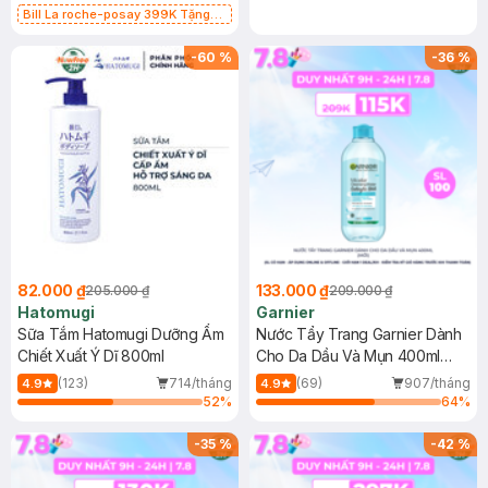
Bill La roche-posay 399K Tặng
Gel rửa mặt da dầu nhạy cảm 50ml
(SL có hạn)
-
60
%
-
36
%
82.000 ₫
133.000 ₫
205.000 ₫
209.000 ₫
Hatomugi
Garnier
Sữa Tắm Hatomugi Dưỡng Ẩm
Nước Tẩy Trang Garnier Dành
Chiết Xuất Ý Dĩ 800ml
Cho Da Dầu Và Mụn 400ml
(Mới)
(123)
714/tháng
(69)
907/tháng
4.9
4.9
52
%
64
%
-
35
%
-
42
%