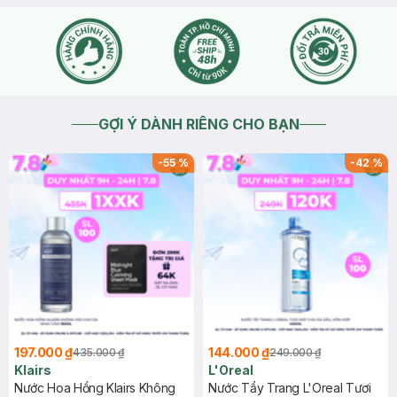
GỢI Ý DÀNH RIÊNG CHO BẠN
-
55
%
-
42
%
197.000 ₫
144.000 ₫
435.000 ₫
249.000 ₫
Klairs
L'Oreal
Nước Hoa Hồng Klairs Không
Nước Tẩy Trang L'Oreal Tươi