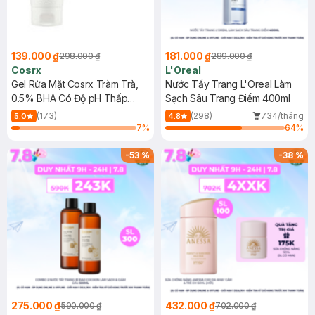
139.000 ₫
181.000 ₫
298.000 ₫
289.000 ₫
Cosrx
L'Oreal
Gel Rửa Mặt Cosrx Tràm Trà,
Nước Tẩy Trang L'Oreal Làm
0.5% BHA Có Độ pH Thấp
Sạch Sâu Trang Điểm 400ml
150ml
(173)
(298)
734/tháng
5.0
4.8
7
%
64
%
-
53
%
-
38
%
275.000 ₫
432.000 ₫
590.000 ₫
702.000 ₫