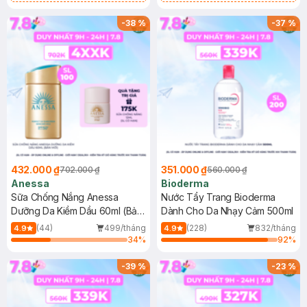
Chống Nắng Cho Da Nhạy Cảm
Gel rửa mặt da dầu nhạy cảm 50ml
SPF 50+ 20ml (SL Có Hạn)
(SL có hạn)
-
38
%
-
37
%
432.000 ₫
351.000 ₫
702.000 ₫
560.000 ₫
Anessa
Bioderma
Sữa Chống Nắng Anessa
Nước Tẩy Trang Bioderma
Dưỡng Da Kiềm Dầu 60ml (Bản
Dành Cho Da Nhạy Cảm 500ml
Mới)
(44)
499/tháng
(228)
832/tháng
4.9
4.9
34
%
92
%
-
39
%
-
23
%