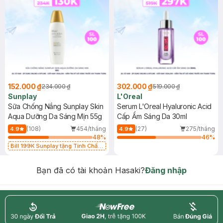
152.000 ₫
302.000 ₫
234.000 ₫
519.000 ₫
Sunplay
L'Oreal
Sữa Chống Nắng Sunplay Skin
Serum L'Oreal Hyaluronic Acid
Aqua Dưỡng Da Sáng Mịn 55g
Cấp Ẩm Sáng Da 30ml
(108)
454/tháng
(27)
275/tháng
4.9
4.9
48
%
46
%
Bill 199K Sunplay tặng Tinh Chất
Chống Nắng 7g trị giá 30K (SL có
hạn)
Bạn đã có tài khoản Hasaki?
Đăng nhập