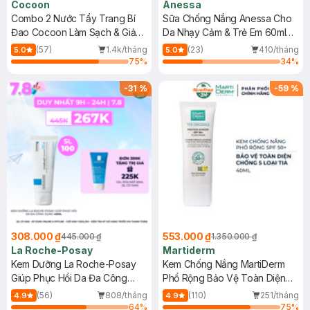
Cocoon
Anessa
Combo 2 Nước Tẩy Trang Bí
Sữa Chống Nắng Anessa Cho
Đao Cocoon Làm Sạch & Giảm
Da Nhạy Cảm & Trẻ Em 60ml
Dầu 500ml
(Mới)
(57)
1.4k/tháng
(23)
410/tháng
5.0
5.0
75
%
34
%
-
31
%
-
59
%
308.000 ₫
553.000 ₫
445.000 ₫
1.350.000 ₫
La Roche-Posay
Martiderm
Kem Dưỡng La Roche-Posay
Kem Chống Nắng MartiDerm
Giúp Phục Hồi Da Đa Công
Phổ Rộng Bảo Vệ Toàn Diện
Dụng 40ml
40ml
(56)
808/tháng
(110)
251/tháng
4.9
4.9
64
%
75
%