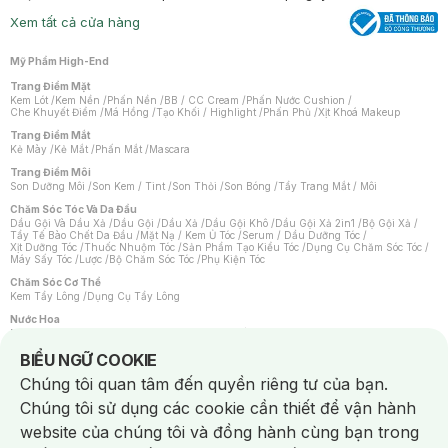
Xem tất cả cửa hàng
Mỹ Phẩm High-End
Trang Điểm Mặt
Kem Lót
/
Kem Nền
/
Phấn Nền
/
BB / CC Cream
/
Phấn Nước Cushion
/
Che Khuyết Điểm
/
Má Hồng
/
Tạo Khối / Highlight
/
Phấn Phủ
/
Xịt Khoá Makeup
Trang Điểm Mắt
Kẻ Mày
/
Kẻ Mắt
/
Phấn Mắt
/
Mascara
Trang Điểm Môi
Son Dưỡng Môi
/
Son Kem / Tint
/
Son Thỏi
/
Son Bóng
/
Tẩy Trang Mắt / Môi
Chăm Sóc Tóc Và Da Đầu
Dầu Gội Và Dầu Xả
/
Dầu Gội
/
Dầu Xả
/
Dầu Gội Khô
/
Dầu Gội Xả 2in1
/
Bộ Gội Xả
/
Tẩy Tế Bào Chết Da Đầu
/
Mặt Nạ / Kem Ủ Tóc
/
Serum / Dầu Dưỡng Tóc
/
Xịt Dưỡng Tóc
/
Thuốc Nhuộm Tóc
/
Sản Phẩm Tạo Kiểu Tóc
/
Dụng Cụ Chăm Sóc Tóc
/
Máy Sấy Tóc
/
Lược
/
Bộ Chăm Sóc Tóc
/
Phụ Kiện Tóc
Chăm Sóc Cơ Thể
Kem Tẩy Lông
/
Dụng Cụ Tẩy Lông
Nước Hoa
Nước Hoa Nữ
/
Nước Hoa Nam
/
Nước Hoa Cao Cấp
/
Xịt Thơm Toàn Thân
/
Nước Hoa Vùng Kín
Notice about cookies usage
BIỂU NGỮ COOKIE
Chăm Sóc Cá Nhân
Chúng tôi quan tâm đến quyền riêng tư của bạn.
Chống Muỗi
/
Khẩu Trang
/
Máy Massage
/
Mặt Nạ Xông Hơi
/
Nước Rửa Tay
/
Sản Phẩm Chăm Sóc Khác
/
Bàn Chải Đánh Răng
/
Bàn Chải Điện
/
Chúng tôi sử dụng các cookie cần thiết để vận hành
Hỗ Trợ Trắng Răng
/
Kem Đánh Răng
/
Máy Tăm Nước
/
Nước Súc Miệng
/
Tăm / Chỉ Nha Khoa
/
Xịt Thơm Miệng
/
Dung Dịch Vệ Sinh
/
Dưỡng Vùng Kín
/
website của chúng tôi và đồng hành cùng bạn trong
Khăn Ướt Vệ Sinh Vùng Kín
/
Băng Vệ Sinh
/
Tampon
/
Bọt Cạo Râu
/
Dao Cạo Râu
/
Máy Cạo Râu