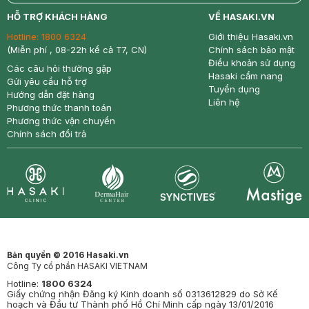
return
nowfree
price
HỖ TRỢ KHÁCH HÀNG
VỀ HASAKI.VN
Hotline:
1800 6324
Giới thiệu Hasaki.vn
(Miễn phí , 08-22h kể cả T7, CN)
Chính sách bảo mật
Điều khoản sử dụng
Các câu hỏi thường gặp
Hasaki cẩm nang
Gửi yêu cầu hỗ trợ
Tuyển dụng
Hướng dẫn đặt hàng
Liên hệ
Phương thức thanh toán
Phương thức vận chuyển
Chính sách đổi trả
Synctives
Clinic
Dermahair
Mastige
Bản quyền © 2016 Hasaki.vn
Công Ty cổ phần HASAKI VIETNAM
Hotline:
1800 6324
Giấy chứng nhận Đăng ký Kinh doanh số 0313612829 do Sở Kế
hoạch và Đầu tư Thành phố Hồ Chí Minh cấp ngày 13/01/2016