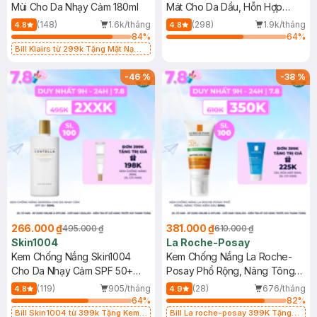
Mùi Cho Da Nhạy Cảm 180ml
Mát Cho Da Dầu, Hỗn Hợp
400ml
(148)
1.6k/tháng
(298)
1.9k/tháng
4.8
4.8
84
%
64
%
Bill Klairs từ 299k Tặng Mặt Nạ
Làm Dịu Da & Kiểm Soát Dầu Nhờn
25ml (SL Có Hạn)
-
46
%
-
38
%
266.000 ₫
381.000 ₫
495.000 ₫
610.000 ₫
Skin1004
La Roche-Posay
Kem Chống Nắng Skin1004
Kem Chống Nắng La Roche-
Cho Da Nhạy Cảm SPF 50+
Posay Phổ Rộng, Nâng Tông
50ml
Kiềm Dầu 50ml
(119)
905/tháng
(28)
676/tháng
4.8
4.9
64
%
82
%
Bill Skin1004 từ 399k Tặng Kem
Bill La roche-posay 399K Tặng