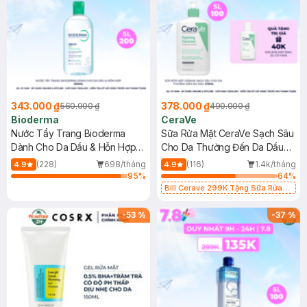
343.000 ₫
378.000 ₫
560.000 ₫
490.000 ₫
Bioderma
CeraVe
Nước Tẩy Trang Bioderma
Sữa Rửa Mặt CeraVe Sạch Sâu
Dành Cho Da Dầu & Hỗn Hợp
Cho Da Thường Đến Da Dầu
500ml
473ml
(228)
698/tháng
(116)
1.4k/tháng
4.9
4.9
95
%
64
%
Bill Cerave 299K Tặng Sữa Rửa
Mặt Cerave 30ml (SL có hạn)
-
53
%
-
37
%