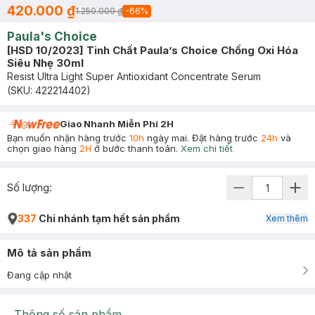
420.000 ₫
1.250.000 ₫
-
66
%
Paula's Choice
[HSD 10/2023] Tinh Chất Paula’s Choice Chống Oxi Hóa
Siêu Nhẹ 30ml
Resist Ultra Light Super Antioxidant Concentrate Serum
(SKU:
422214402
)
Giao Nhanh Miễn Phí 2H
Bạn muốn nhận hàng trước
10h
ngày mai. Đặt hàng trước
24h
và
chọn giao hàng
2H
ở bước thanh toán.
Xem chi tiết
Số lượng:
337
Chi nhánh tạm hết sản phẩm
Xem thêm
Mô tả sản phẩm
Đang cập nhật
Thông số sản phẩm