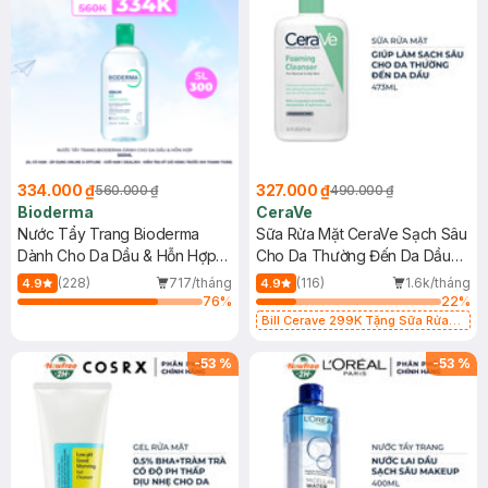
334.000 ₫
327.000 ₫
560.000 ₫
490.000 ₫
Bioderma
CeraVe
Nước Tẩy Trang Bioderma
Sữa Rửa Mặt CeraVe Sạch Sâu
Dành Cho Da Dầu & Hỗn Hợp
Cho Da Thường Đến Da Dầu
500ml
473ml
(228)
717/tháng
(116)
1.6k/tháng
4.9
4.9
76
%
22
%
Bill Cerave 299K Tặng Sữa Rửa
Mặt Cerave 30ml (SL có hạn)
-
53
%
-
53
%