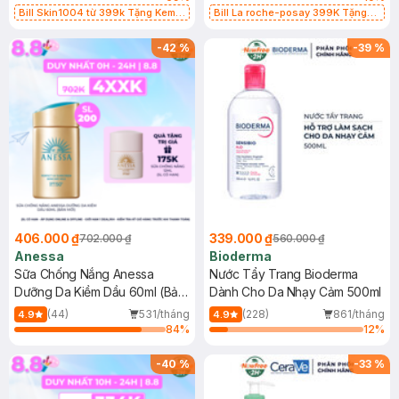
Bill Skin1004 từ 399k Tặng Kem
Bill La roche-posay 399K Tặng
Chống Nắng Cho Da Nhạy Cảm
Gel rửa mặt da dầu nhạy cảm 50ml
SPF 50+ 20ml (SL Có Hạn)
(SL có hạn)
-
42
%
-
39
%
406.000 ₫
339.000 ₫
702.000 ₫
560.000 ₫
Anessa
Bioderma
Sữa Chống Nắng Anessa
Nước Tẩy Trang Bioderma
Dưỡng Da Kiềm Dầu 60ml (Bản
Dành Cho Da Nhạy Cảm 500ml
Mới)
(44)
531/tháng
(228)
861/tháng
4.9
4.9
84
%
12
%
-
40
%
-
33
%