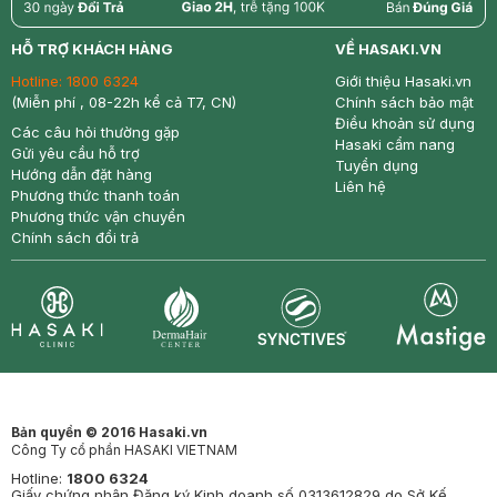
return
nowfree
price
HỖ TRỢ KHÁCH HÀNG
VỀ HASAKI.VN
Hotline:
1800 6324
Giới thiệu Hasaki.vn
(Miễn phí , 08-22h kể cả T7, CN)
Chính sách bảo mật
Điều khoản sử dụng
Các câu hỏi thường gặp
Hasaki cẩm nang
Gửi yêu cầu hỗ trợ
Tuyển dụng
Hướng dẫn đặt hàng
Liên hệ
Phương thức thanh toán
Phương thức vận chuyển
Chính sách đổi trả
Synctives
Clinic
Dermahair
Mastige
Bản quyền © 2016 Hasaki.vn
Công Ty cổ phần HASAKI VIETNAM
Hotline:
1800 6324
Giấy chứng nhận Đăng ký Kinh doanh số 0313612829 do Sở Kế