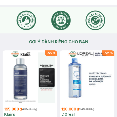
GỢI Ý DÀNH RIÊNG CHO BẠN
-
55
%
-
52
%
195.000 ₫
120.000 ₫
435.000 ₫
249.000 ₫
Klairs
L'Oreal