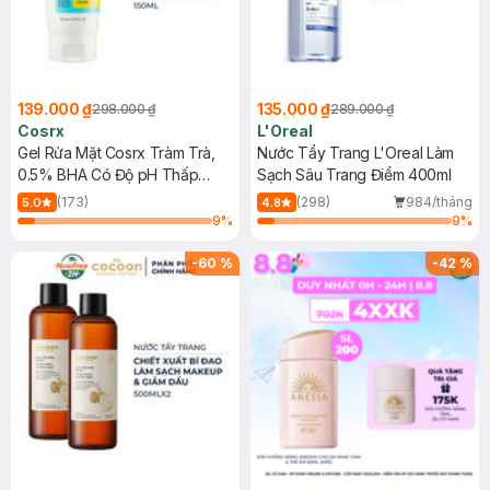
139.000 ₫
135.000 ₫
298.000 ₫
289.000 ₫
Cosrx
L'Oreal
Gel Rửa Mặt Cosrx Tràm Trà,
Nước Tẩy Trang L'Oreal Làm
0.5% BHA Có Độ pH Thấp
Sạch Sâu Trang Điểm 400ml
150ml
(173)
(298)
984/tháng
5.0
4.8
9
%
9
%
-
60
%
-
42
%