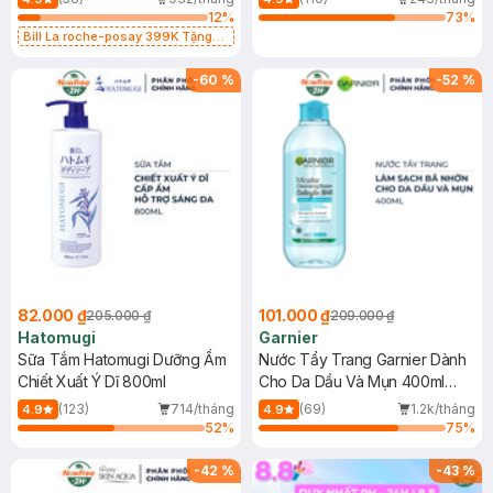
12
%
73
%
Bill La roche-posay 399K Tặng
Gel rửa mặt da dầu nhạy cảm 50ml
(SL có hạn)
-
60
%
-
52
%
82.000 ₫
101.000 ₫
205.000 ₫
209.000 ₫
Hatomugi
Garnier
Sữa Tắm Hatomugi Dưỡng Ẩm
Nước Tẩy Trang Garnier Dành
Chiết Xuất Ý Dĩ 800ml
Cho Da Dầu Và Mụn 400ml
(Mới)
(123)
714/tháng
(69)
1.2k/tháng
4.9
4.9
52
%
75
%
-
42
%
-
43
%