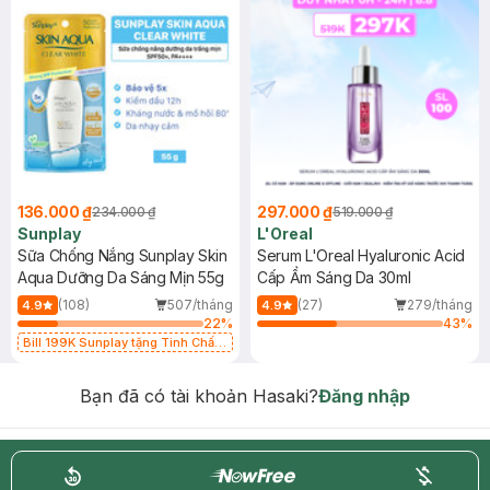
136.000 ₫
297.000 ₫
234.000 ₫
519.000 ₫
Sunplay
L'Oreal
Sữa Chống Nắng Sunplay Skin
Serum L'Oreal Hyaluronic Acid
Aqua Dưỡng Da Sáng Mịn 55g
Cấp Ẩm Sáng Da 30ml
(108)
507/tháng
(27)
279/tháng
4.9
4.9
22
%
43
%
Bill 199K Sunplay tặng Tinh Chất
Chống Nắng 7g trị giá 30K (SL có
hạn)
Bạn đã có tài khoản Hasaki?
Đăng nhập