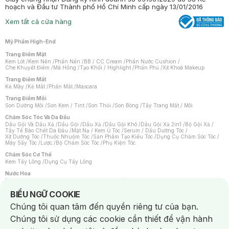
hoạch và Đầu tư Thành phố Hồ Chí Minh cấp ngày 13/01/2016
Xem tất cả cửa hàng
Mỹ Phẩm High-End
Trang Điểm Mặt
Kem Lót
/
Kem Nền
/
Phấn Nền
/
BB / CC Cream
/
Phấn Nước Cushion
/
Che Khuyết Điểm
/
Má Hồng
/
Tạo Khối / Highlight
/
Phấn Phủ
/
Xịt Khoá Makeup
Trang Điểm Mắt
Kẻ Mày
/
Kẻ Mắt
/
Phấn Mắt
/
Mascara
Trang Điểm Môi
Son Dưỡng Môi
/
Son Kem / Tint
/
Son Thỏi
/
Son Bóng
/
Tẩy Trang Mắt / Môi
Chăm Sóc Tóc Và Da Đầu
Dầu Gội Và Dầu Xả
/
Dầu Gội
/
Dầu Xả
/
Dầu Gội Khô
/
Dầu Gội Xả 2in1
/
Bộ Gội Xả
/
Tẩy Tế Bào Chết Da Đầu
/
Mặt Nạ / Kem Ủ Tóc
/
Serum / Dầu Dưỡng Tóc
/
Xịt Dưỡng Tóc
/
Thuốc Nhuộm Tóc
/
Sản Phẩm Tạo Kiểu Tóc
/
Dụng Cụ Chăm Sóc Tóc
/
Máy Sấy Tóc
/
Lược
/
Bộ Chăm Sóc Tóc
/
Phụ Kiện Tóc
Chăm Sóc Cơ Thể
Kem Tẩy Lông
/
Dụng Cụ Tẩy Lông
Nước Hoa
Nước Hoa Nữ
/
Nước Hoa Nam
/
Nước Hoa Cao Cấp
/
Xịt Thơm Toàn Thân
/
Nước Hoa Vùng Kín
Notice about cookies usage
BIỂU NGỮ COOKIE
Chăm Sóc Cá Nhân
Chúng tôi quan tâm đến quyền riêng tư của bạn.
Chống Muỗi
/
Khẩu Trang
/
Máy Massage
/
Mặt Nạ Xông Hơi
/
Nước Rửa Tay
/
Sản Phẩm Chăm Sóc Khác
/
Bàn Chải Đánh Răng
/
Bàn Chải Điện
/
Chúng tôi sử dụng các cookie cần thiết để vận hành
Hỗ Trợ Trắng Răng
/
Kem Đánh Răng
/
Máy Tăm Nước
/
Nước Súc Miệng
/
Tăm / Chỉ Nha Khoa
/
Xịt Thơm Miệng
/
Dung Dịch Vệ Sinh
/
Dưỡng Vùng Kín
/