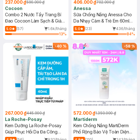
237.000 ₫
406.000 ₫
590.000 ₫
702.000 ₫
Cocoon
Anessa
Combo 2 Nước Tẩy Trang Bí
Sữa Chống Nắng Anessa Cho
Đao Cocoon Làm Sạch & Giảm
Da Nhạy Cảm & Trẻ Em 60ml
Dầu 500ml
(Mới)
(57)
1.6k/tháng
(23)
436/tháng
5.0
5.0
13
%
84
%
-
40
%
-
58
%
267.000 ₫
572.000 ₫
445.000 ₫
1.350.000 ₫
La Roche-Posay
Martiderm
Kem Dưỡng La Roche-Posay
Kem Chống Nắng MartiDerm
Giúp Phục Hồi Da Đa Công
Phổ Rộng Bảo Vệ Toàn Diện
Dụng 40ml
40ml
(56)
932/tháng
(110)
243/tháng
4.9
4.9