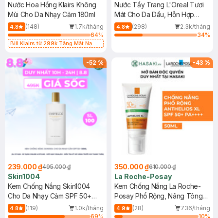
Nước Hoa Hồng Klairs Không
Nước Tẩy Trang L'Oreal Tươi
Mùi Cho Da Nhạy Cảm 180ml
Mát Cho Da Dầu, Hỗn Hợp
400ml
(148)
1.7k/tháng
(298)
2.3k/tháng
4.8
4.8
64
%
34
%
Bill Klairs từ 299k Tặng Mặt Nạ
Làm Dịu Da & Kiểm Soát Dầu Nhờn
25ml (SL Có Hạn)
-
52
%
-
43
%
239.000 ₫
350.000 ₫
495.000 ₫
610.000 ₫
Skin1004
La Roche-Posay
Kem Chống Nắng Skin1004
Kem Chống Nắng La Roche-
Cho Da Nhạy Cảm SPF 50+
Posay Phổ Rộng, Nâng Tông
50ml
Kiềm Dầu 50ml
(119)
1.0k/tháng
(28)
736/tháng
4.8
4.9
69
%
10
%