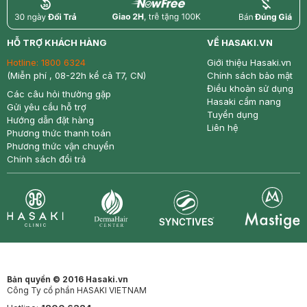
return
nowfree
price
HỖ TRỢ KHÁCH HÀNG
VỀ HASAKI.VN
Hotline:
1800 6324
Giới thiệu Hasaki.vn
(Miễn phí , 08-22h kể cả T7, CN)
Chính sách bảo mật
Điều khoản sử dụng
Các câu hỏi thường gặp
Hasaki cẩm nang
Gửi yêu cầu hỗ trợ
Tuyển dụng
Hướng dẫn đặt hàng
Liên hệ
Phương thức thanh toán
Phương thức vận chuyển
Chính sách đổi trả
Synctives
Clinic
Dermahair
Mastige
Bản quyền © 2016 Hasaki.vn
Công Ty cổ phần HASAKI VIETNAM