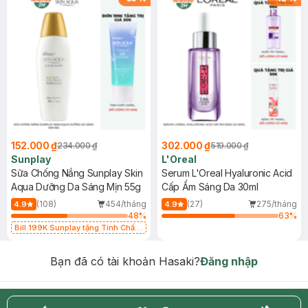
152.000 ₫
302.000 ₫
234.000 ₫
519.000 ₫
Sunplay
L'Oreal
Sữa Chống Nắng Sunplay Skin
Serum L'Oreal Hyaluronic Acid
Aqua Dưỡng Da Sáng Mịn 55g
Cấp Ẩm Sáng Da 30ml
(108)
454/tháng
(27)
275/tháng
4.9
4.9
48
%
63
%
Bill 199K Sunplay tặng Tinh Chất
Chống Nắng 7g trị giá 30K (SL có
hạn)
Bạn đã có tài khoản Hasaki?
Đăng nhập