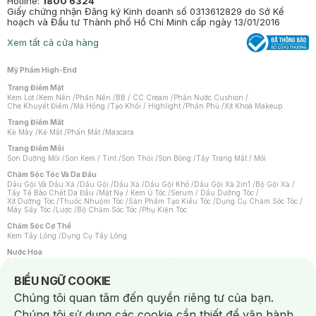
Hotline:
1800 6324
Giấy chứng nhận Đăng ký Kinh doanh số 0313612829 do Sở Kế
hoạch và Đầu tư Thành phố Hồ Chí Minh cấp ngày 13/01/2016
Xem tất cả cửa hàng
Mỹ Phẩm High-End
Trang Điểm Mặt
Kem Lót
/
Kem Nền
/
Phấn Nền
/
BB / CC Cream
/
Phấn Nước Cushion
/
Che Khuyết Điểm
/
Má Hồng
/
Tạo Khối / Highlight
/
Phấn Phủ
/
Xịt Khoá Makeup
Trang Điểm Mắt
Kẻ Mày
/
Kẻ Mắt
/
Phấn Mắt
/
Mascara
Trang Điểm Môi
Son Dưỡng Môi
/
Son Kem / Tint
/
Son Thỏi
/
Son Bóng
/
Tẩy Trang Mắt / Môi
Chăm Sóc Tóc Và Da Đầu
Dầu Gội Và Dầu Xả
/
Dầu Gội
/
Dầu Xả
/
Dầu Gội Khô
/
Dầu Gội Xả 2in1
/
Bộ Gội Xả
/
Tẩy Tế Bào Chết Da Đầu
/
Mặt Nạ / Kem Ủ Tóc
/
Serum / Dầu Dưỡng Tóc
/
Xịt Dưỡng Tóc
/
Thuốc Nhuộm Tóc
/
Sản Phẩm Tạo Kiểu Tóc
/
Dụng Cụ Chăm Sóc Tóc
/
Máy Sấy Tóc
/
Lược
/
Bộ Chăm Sóc Tóc
/
Phụ Kiện Tóc
Chăm Sóc Cơ Thể
Kem Tẩy Lông
/
Dụng Cụ Tẩy Lông
Nước Hoa
Nước Hoa Nữ
/
Nước Hoa Nam
/
Nước Hoa Cao Cấp
/
Xịt Thơm Toàn Thân
/
Nước Hoa Vùng Kín
Notice about cookies usage
BIỂU NGỮ COOKIE
Chăm Sóc Cá Nhân
Chúng tôi quan tâm đến quyền riêng tư của bạn.
Chống Muỗi
/
Khẩu Trang
/
Máy Massage
/
Mặt Nạ Xông Hơi
/
Nước Rửa Tay
/
Sản Phẩm Chăm Sóc Khác
/
Bàn Chải Đánh Răng
/
Bàn Chải Điện
/
Chúng tôi sử dụng các cookie cần thiết để vận hành
Hỗ Trợ Trắng Răng
/
Kem Đánh Răng
/
Máy Tăm Nước
/
Nước Súc Miệng
/