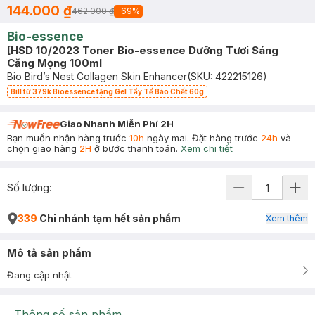
144.000 ₫
462.000 ₫
-
69
%
Bio-essence
[HSD 10/2023 Toner Bio-essence Dưỡng Tươi Sáng
Căng Mọng 100ml
Bio Bird’s Nest Collagen Skin Enhancer
(SKU:
422215126
)
Bill từ 379k Bioessence tặng Gel Tẩy Tế Bào Chết 60g
Giao Nhanh Miễn Phí 2H
Bạn muốn nhận hàng trước
10h
ngày mai. Đặt hàng trước
24h
và
chọn giao hàng
2H
ở bước thanh toán.
Xem chi tiết
Số lượng:
339
Chi nhánh tạm hết sản phẩm
Xem thêm
Mô tả sản phẩm
Đang cập nhật
Thông số sản phẩm