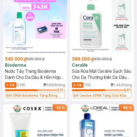
343.000 ₫
369.000 ₫
560.000 ₫
490.000 ₫
Bioderma
CeraVe
Nước Tẩy Trang Bioderma
Sữa Rửa Mặt CeraVe Sạch Sâu
Dành Cho Da Dầu & Hỗn Hợp
Cho Da Thường Đến Da Dầu
500ml
473ml
(228)
698/tháng
(116)
1.4k/tháng
4.9
4.9
63
%
64
%
Bill 399k Bioderma Tặng Bông
Bill Cerave 299K Tặng Sữa Rửa
Tẩy Trang Hộp 50 Miếng (SL có
Mặt Cerave 30ml (SL có hạn)
hạn)
-
53
%
-
48
%