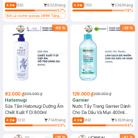
Dụng 40ml
40ml
(56)
832/tháng
(110)
236/tháng
4.9
4.9
57
%
76
%
Bill La roche-posay 399K Tặng
Gel rửa mặt da dầu nhạy cảm 50ml
(SL có hạn)
-
60
%
-
38
%
82.000 ₫
129.000 ₫
205.000 ₫
209.000 ₫
Hatomugi
Garnier
Sữa Tắm Hatomugi Dưỡng Ẩm
Nước Tẩy Trang Garnier Dành
Chiết Xuất Ý Dĩ 800ml
Cho Da Dầu Và Mụn 400ml
(Mới)
(123)
714/tháng
(69)
935/tháng
4.9
4.9
53
%
64
%
-
35
%
-
42
%