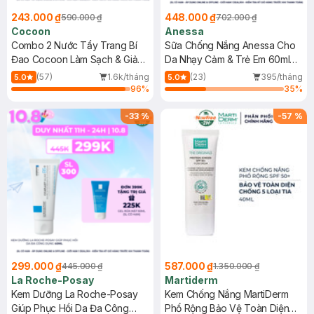
243.000 ₫
448.000 ₫
590.000 ₫
702.000 ₫
Cocoon
Anessa
Combo 2 Nước Tẩy Trang Bí
Sữa Chống Nắng Anessa Cho
Đao Cocoon Làm Sạch & Giảm
Da Nhạy Cảm & Trẻ Em 60ml
Dầu 500ml
(Mới)
(57)
1.6k/tháng
(23)
395/tháng
5.0
5.0
96
%
35
%
-
33
%
-
57
%
299.000 ₫
587.000 ₫
445.000 ₫
1.350.000 ₫
La Roche-Posay
Martiderm
Kem Dưỡng La Roche-Posay
Kem Chống Nắng MartiDerm
Giúp Phục Hồi Da Đa Công
Phổ Rộng Bảo Vệ Toàn Diện