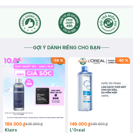
GỢI Ý DÀNH RIÊNG CHO BẠN
-
58
%
-
40
%
184.000 ₫
149.000 ₫
435.000 ₫
249.000 ₫
Klairs
L'Oreal