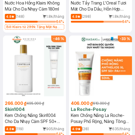
Nước Hoa Hồng Klairs Không
Nước Tẩy Trang L'Oreal Tươi
Mùi Cho Da Nhạy Cảm 180ml
Mát Cho Da Dầu, Hỗn Hợp
400ml
(148)
1.8k/tháng
(298)
1.8k/tháng
4.8
4.8
64
%
64
%
Bill Klairs từ 299k Tặng Mặt Nạ
Làm Dịu Da & Kiểm Soát Dầu Nhờn
25ml (SL Có Hạn)
-
46
%
-
33
%
266.000 ₫
406.000 ₫
495.000 ₫
610.000 ₫
Skin1004
La Roche-Posay
Kem Chống Nắng Skin1004
Kem Chống Nắng La Roche-
Cho Da Nhạy Cảm SPF 50+
Posay Phổ Rộng, Nâng Tông
50ml
Kiềm Dầu 50ml
(119)
905/tháng
(28)
635/tháng
4.8
4.9
64
%
64
%