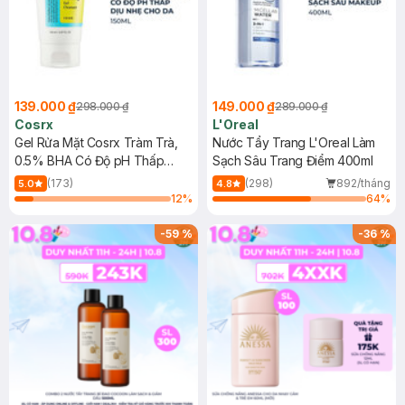
139.000 ₫
149.000 ₫
298.000 ₫
289.000 ₫
Cosrx
L'Oreal
Gel Rửa Mặt Cosrx Tràm Trà,
Nước Tẩy Trang L'Oreal Làm
0.5% BHA Có Độ pH Thấp
Sạch Sâu Trang Điểm 400ml
150ml
(173)
(298)
892/tháng
5.0
4.8
12
%
64
%
-
59
%
-
36
%