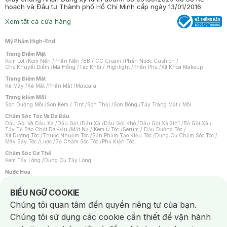
hoạch và Đầu tư Thành phố Hồ Chí Minh cấp ngày 13/01/2016
Xem tất cả cửa hàng
Mỹ Phẩm High-End
Trang Điểm Mặt
Kem Lót
/
Kem Nền
/
Phấn Nền
/
BB / CC Cream
/
Phấn Nước Cushion
/
Che Khuyết Điểm
/
Má Hồng
/
Tạo Khối / Highlight
/
Phấn Phủ
/
Xịt Khoá Makeup
Trang Điểm Mắt
Kẻ Mày
/
Kẻ Mắt
/
Phấn Mắt
/
Mascara
Trang Điểm Môi
Son Dưỡng Môi
/
Son Kem / Tint
/
Son Thỏi
/
Son Bóng
/
Tẩy Trang Mắt / Môi
Chăm Sóc Tóc Và Da Đầu
Dầu Gội Và Dầu Xả
/
Dầu Gội
/
Dầu Xả
/
Dầu Gội Khô
/
Dầu Gội Xả 2in1
/
Bộ Gội Xả
/
Tẩy Tế Bào Chết Da Đầu
/
Mặt Nạ / Kem Ủ Tóc
/
Serum / Dầu Dưỡng Tóc
/
Xịt Dưỡng Tóc
/
Thuốc Nhuộm Tóc
/
Sản Phẩm Tạo Kiểu Tóc
/
Dụng Cụ Chăm Sóc Tóc
/
Máy Sấy Tóc
/
Lược
/
Bộ Chăm Sóc Tóc
/
Phụ Kiện Tóc
Chăm Sóc Cơ Thể
Kem Tẩy Lông
/
Dụng Cụ Tẩy Lông
Nước Hoa
Nước Hoa Nữ
/
Nước Hoa Nam
/
Nước Hoa Cao Cấp
/
Xịt Thơm Toàn Thân
/
Nước Hoa Vùng Kín
Notice about cookies usage
BIỂU NGỮ COOKIE
Chăm Sóc Cá Nhân
Chúng tôi quan tâm đến quyền riêng tư của bạn.
Chống Muỗi
/
Khẩu Trang
/
Máy Massage
/
Mặt Nạ Xông Hơi
/
Nước Rửa Tay
/
Sản Phẩm Chăm Sóc Khác
/
Bàn Chải Đánh Răng
/
Bàn Chải Điện
/
Chúng tôi sử dụng các cookie cần thiết để vận hành
Hỗ Trợ Trắng Răng
/
Kem Đánh Răng
/
Máy Tăm Nước
/
Nước Súc Miệng
/
Tăm / Chỉ Nha Khoa
/
Xịt Thơm Miệng
/
Dung Dịch Vệ Sinh
/
Dưỡng Vùng Kín
/