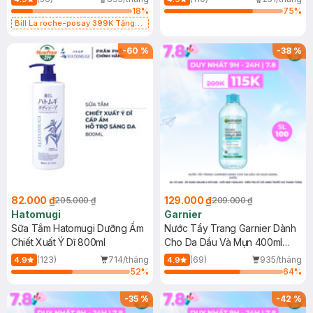
18
%
75
%
Bill La roche-posay 399K Tặng
Gel rửa mặt da dầu nhạy cảm 50ml
(SL có hạn)
-
60
%
-
38
%
82.000 ₫
129.000 ₫
205.000 ₫
209.000 ₫
Hatomugi
Garnier
Sữa Tắm Hatomugi Dưỡng Ẩm
Nước Tẩy Trang Garnier Dành
Chiết Xuất Ý Dĩ 800ml
Cho Da Dầu Và Mụn 400ml
(Mới)
(123)
714/tháng
(69)
935/tháng
4.9
4.9
52
%
64
%
-
35
%
-
42
%