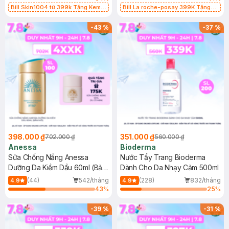
Bill Skin1004 từ 399k Tặng Kem
Bill La roche-posay 399K Tặng
Chống Nắng Cho Da Nhạy Cảm
Gel rửa mặt da dầu nhạy cảm 50ml
SPF 50+ 20ml (SL Có Hạn)
(SL có hạn)
-
43
%
-
37
%
398.000 ₫
351.000 ₫
702.000 ₫
560.000 ₫
Anessa
Bioderma
Sữa Chống Nắng Anessa
Nước Tẩy Trang Bioderma
Dưỡng Da Kiềm Dầu 60ml (Bản
Dành Cho Da Nhạy Cảm 500ml
Mới)
(44)
542/tháng
(228)
832/tháng
4.9
4.9
43
%
25
%
-
39
%
-
31
%