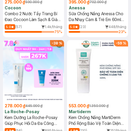
275.000 ₫
395.000 ₫
590.000 ₫
702.000 ₫
Cocoon
Anessa
Combo 2 Nước Tẩy Trang Bí
Sữa Chống Nắng Anessa Cho
Đao Cocoon Làm Sạch & Giảm
Da Nhạy Cảm & Trẻ Em 60ml
Dầu 500ml
(Mới)
(57)
1.4k/tháng
(23)
448/tháng
5.0
5.0
75
%
23
%
-
38
%
-
59
%
278.000 ₫
553.000 ₫
445.000 ₫
1.350.000 ₫
La Roche-Posay
Martiderm
Kem Dưỡng La Roche-Posay
Kem Chống Nắng MartiDerm
Giúp Phục Hồi Da Đa Công
Phổ Rộng Bảo Vệ Toàn Diện
Dụng 40ml
40ml
(56)
895/tháng
(110)
251/tháng
4.9
4.9