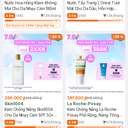
Nước Hoa Hồng Klairs Không
Nước Tẩy Trang L'Oreal Tươi
Mùi Cho Da Nhạy Cảm 180ml
Mát Cho Da Dầu, Hỗn Hợp
400ml
(148)
1.6k/tháng
(298)
1.9k/tháng
4.8
4.8
16
%
64
%
Bill Klairs từ 299k Tặng Mặt Nạ
Làm Dịu Da & Kiểm Soát Dầu Nhờn
25ml (SL Có Hạn)
-
46
%
-
38
%
266.000 ₫
381.000 ₫
495.000 ₫
610.000 ₫
Skin1004
La Roche-Posay
Kem Chống Nắng Skin1004
Kem Chống Nắng La Roche-
Cho Da Nhạy Cảm SPF 50+
Posay Phổ Rộng, Nâng Tông
50ml
Kiềm Dầu 50ml
(119)
905/tháng
(28)
676/tháng
4.8
4.9
64
%
14
%