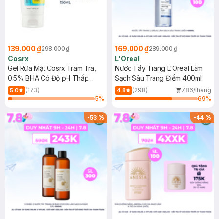
139.000 ₫
169.000 ₫
298.000 ₫
289.000 ₫
Cosrx
L'Oreal
Gel Rửa Mặt Cosrx Tràm Trà,
Nước Tẩy Trang L'Oreal Làm
0.5% BHA Có Độ pH Thấp
Sạch Sâu Trang Điểm 400ml
150ml
(173)
(298)
786/tháng
5.0
4.8
5
%
69
%
-
53
%
-
44
%