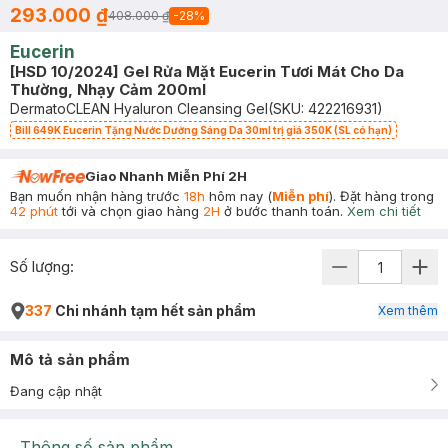
293.000 ₫
408.000 ₫
-
28
%
Eucerin
[HSD 10/2024] Gel Rửa Mặt Eucerin Tươi Mát Cho Da
Thường, Nhạy Cảm 200ml
DermatoCLEAN Hyaluron Cleansing Gel
(SKU:
422216931
)
Bill 649K Eucerin Tặng Nước Dưỡng Sáng Da 30ml trị giá 350K (SL có hạn)
Giao Nhanh Miễn Phí 2H
Bạn muốn nhận hàng trước
18h
hôm nay (
Miễn phí
). Đặt hàng trong
42 phút
tới và chọn giao hàng
2H
ở bước thanh toán.
Xem chi tiết
Số lượng:
337
Chi nhánh tạm hết sản phẩm
Xem thêm
Mô tả sản phẩm
Đang cập nhật
Thông số sản phẩm