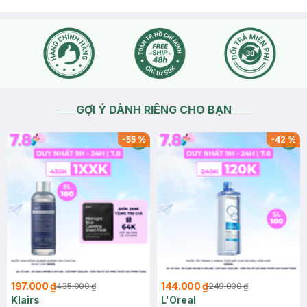
GỢI Ý DÀNH RIÊNG CHO BẠN
-
55
%
-
42
%
197.000 ₫
144.000 ₫
435.000 ₫
249.000 ₫
Klairs
L'Oreal