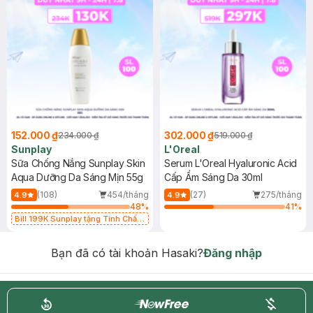
152.000 ₫
302.000 ₫
234.000 ₫
519.000 ₫
Sunplay
L'Oreal
Sữa Chống Nắng Sunplay Skin
Serum L'Oreal Hyaluronic Acid
Aqua Dưỡng Da Sáng Mịn 55g
Cấp Ẩm Sáng Da 30ml
(108)
454/tháng
(27)
275/tháng
4.9
4.9
48
%
41
%
Bill 199K Sunplay tặng Tinh Chất
Chống Nắng 7g trị giá 30K (SL có
hạn)
Bạn đã có tài khoản Hasaki?
Đăng nhập