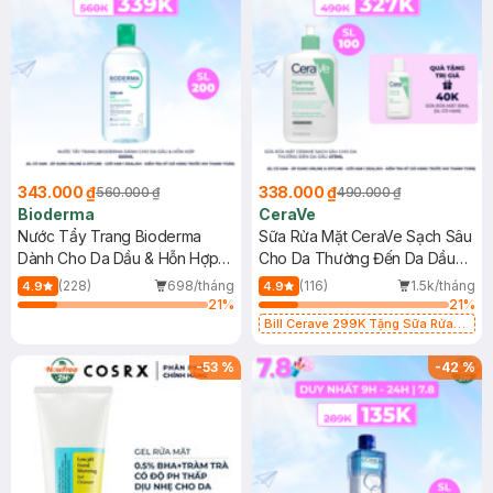
343.000 ₫
338.000 ₫
560.000 ₫
490.000 ₫
Bioderma
CeraVe
Nước Tẩy Trang Bioderma
Sữa Rửa Mặt CeraVe Sạch Sâu
Dành Cho Da Dầu & Hỗn Hợp
Cho Da Thường Đến Da Dầu
500ml
473ml
(228)
698/tháng
(116)
1.5k/tháng
4.9
4.9
21
%
21
%
Bill Cerave 299K Tặng Sữa Rửa
Mặt Cerave 30ml (SL có hạn)
-
53
%
-
42
%