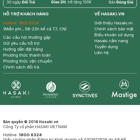
return
nowfree
price
HỖ TRỢ KHÁCH HÀNG
VỀ HASAKI.VN
Hotline:
1800 6324
Giới thiệu Hasaki.vn
(Miễn phí , 08-22h kể cả T7, CN)
Chính sách bảo mật
Điều khoản sử dụng
Các câu hỏi thường gặp
Hasaki cẩm nang
Gửi yêu cầu hỗ trợ
Tuyển dụng
Hướng dẫn đặt hàng
Liên hệ
Phương thức thanh toán
Phương thức vận chuyển
Chính sách đổi trả
Synctives
Clinic
Dermahair
Mastige
Bản quyền © 2016 Hasaki.vn
Công Ty cổ phần HASAKI VIETNAM
Hotline:
1800 6324
Giấy chứng nhận Đăng ký Kinh doanh số 0313612829 do Sở Kế