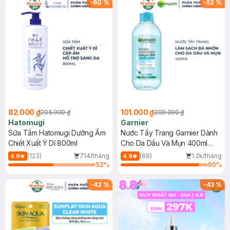
-
60
%
-
52
%
82.000 ₫
101.000 ₫
205.000 ₫
209.000 ₫
Hatomugi
Garnier
Sữa Tắm Hatomugi Dưỡng Ẩm
Nước Tẩy Trang Garnier Dành
Chiết Xuất Ý Dĩ 800ml
Cho Da Dầu Và Mụn 400ml
(Mới)
(123)
714/tháng
(69)
1.2k/tháng
4.9
4.9
52
%
90
%
-
42
%
-
43
%