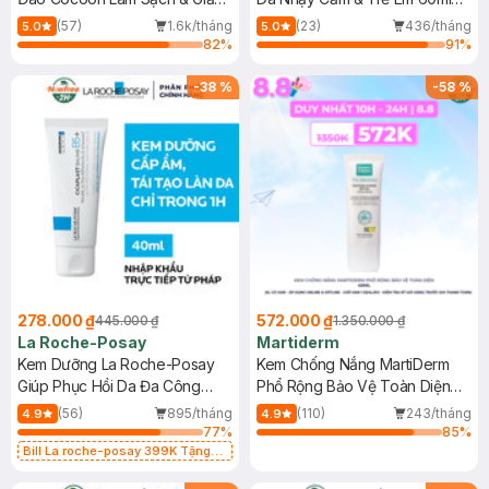
Dầu 500ml
(Mới)
(57)
1.6k/tháng
(23)
436/tháng
5.0
5.0
82
%
91
%
-
38
%
-
58
%
278.000 ₫
572.000 ₫
445.000 ₫
1.350.000 ₫
La Roche-Posay
Martiderm
Kem Dưỡng La Roche-Posay
Kem Chống Nắng MartiDerm
Giúp Phục Hồi Da Đa Công
Phổ Rộng Bảo Vệ Toàn Diện
Dụng 40ml
40ml
(56)
895/tháng
(110)
243/tháng
4.9
4.9
77
%
85
%
Bill La roche-posay 399K Tặng
Gel rửa mặt da dầu nhạy cảm 50ml
(SL có hạn)