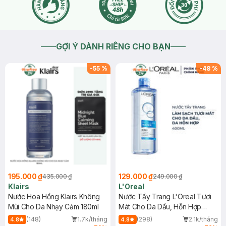
GỢI Ý DÀNH RIÊNG CHO BẠN
-
55
%
-
48
%
195.000 ₫
129.000 ₫
435.000 ₫
249.000 ₫
Klairs
L'Oreal
Nước Hoa Hồng Klairs Không
Nước Tẩy Trang L'Oreal Tươi
Mùi Cho Da Nhạy Cảm 180ml
Mát Cho Da Dầu, Hỗn Hợp
400ml
(148)
1.7k/tháng
(298)
2.1k/tháng
4.8
4.8