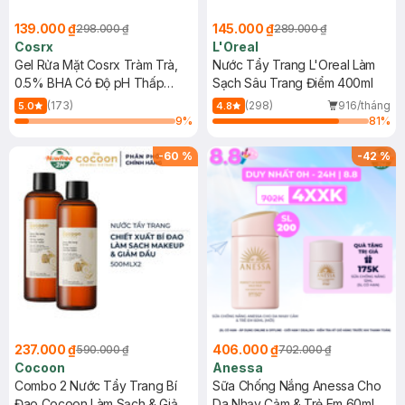
139.000 ₫
145.000 ₫
298.000 ₫
289.000 ₫
Cosrx
L'Oreal
Gel Rửa Mặt Cosrx Tràm Trà,
Nước Tẩy Trang L'Oreal Làm
0.5% BHA Có Độ pH Thấp
Sạch Sâu Trang Điểm 400ml
150ml
(173)
(298)
916/tháng
5.0
4.8
9
%
81
%
-
60
%
-
42
%
237.000 ₫
406.000 ₫
590.000 ₫
702.000 ₫
Cocoon
Anessa
Combo 2 Nước Tẩy Trang Bí
Sữa Chống Nắng Anessa Cho
Đao Cocoon Làm Sạch & Giảm
Da Nhạy Cảm & Trẻ Em 60ml