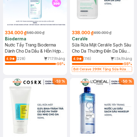
334.000 ₫
338.000 ₫
560.000 ₫
490.000 ₫
Bioderma
CeraVe
Nước Tẩy Trang Bioderma
Sữa Rửa Mặt CeraVe Sạch Sâu
Dành Cho Da Dầu & Hỗn Hợp
Cho Da Thường Đến Da Dầu
500ml
473ml
(228)
717/tháng
(116)
1.5k/tháng
4.9
4.9
98
%
98
%
Bill Cerave 299K Tặng Sữa Rửa
Mặt Cerave 30ml (SL có hạn)
-
53
%
-
50
%