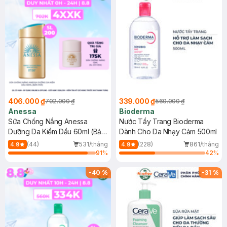
406.000 ₫
339.000 ₫
702.000 ₫
560.000 ₫
Anessa
Bioderma
Sữa Chống Nắng Anessa
Nước Tẩy Trang Bioderma
Dưỡng Da Kiềm Dầu 60ml (Bản
Dành Cho Da Nhạy Cảm 500ml
Mới)
(44)
531/tháng
(228)
861/tháng
4.9
4.9
91
%
42
%
-
40
%
-
31
%