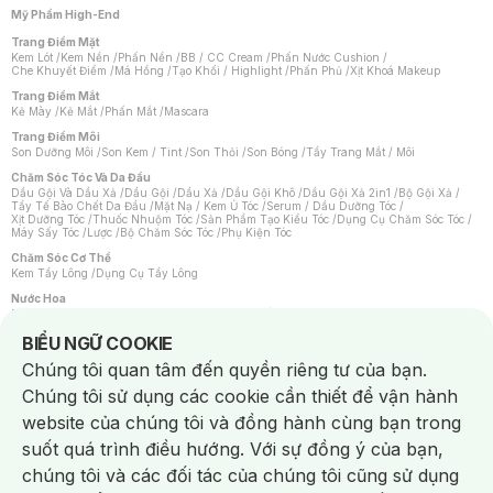
Mỹ Phẩm High-End
Trang Điểm Mặt
Kem Lót
/
Kem Nền
/
Phấn Nền
/
BB / CC Cream
/
Phấn Nước Cushion
/
Che Khuyết Điểm
/
Má Hồng
/
Tạo Khối / Highlight
/
Phấn Phủ
/
Xịt Khoá Makeup
Trang Điểm Mắt
Kẻ Mày
/
Kẻ Mắt
/
Phấn Mắt
/
Mascara
Trang Điểm Môi
Son Dưỡng Môi
/
Son Kem / Tint
/
Son Thỏi
/
Son Bóng
/
Tẩy Trang Mắt / Môi
Chăm Sóc Tóc Và Da Đầu
Dầu Gội Và Dầu Xả
/
Dầu Gội
/
Dầu Xả
/
Dầu Gội Khô
/
Dầu Gội Xả 2in1
/
Bộ Gội Xả
/
Tẩy Tế Bào Chết Da Đầu
/
Mặt Nạ / Kem Ủ Tóc
/
Serum / Dầu Dưỡng Tóc
/
Xịt Dưỡng Tóc
/
Thuốc Nhuộm Tóc
/
Sản Phẩm Tạo Kiểu Tóc
/
Dụng Cụ Chăm Sóc Tóc
/
Máy Sấy Tóc
/
Lược
/
Bộ Chăm Sóc Tóc
/
Phụ Kiện Tóc
Chăm Sóc Cơ Thể
Kem Tẩy Lông
/
Dụng Cụ Tẩy Lông
Nước Hoa
Nước Hoa Nữ
/
Nước Hoa Nam
/
Nước Hoa Cao Cấp
/
Xịt Thơm Toàn Thân
/
Nước Hoa Vùng Kín
Notice about cookies usage
BIỂU NGỮ COOKIE
Chăm Sóc Cá Nhân
Chúng tôi quan tâm đến quyền riêng tư của bạn.
Chống Muỗi
/
Khẩu Trang
/
Máy Massage
/
Mặt Nạ Xông Hơi
/
Nước Rửa Tay
/
Sản Phẩm Chăm Sóc Khác
/
Bàn Chải Đánh Răng
/
Bàn Chải Điện
/
Chúng tôi sử dụng các cookie cần thiết để vận hành
Hỗ Trợ Trắng Răng
/
Kem Đánh Răng
/
Máy Tăm Nước
/
Nước Súc Miệng
/
Tăm / Chỉ Nha Khoa
/
Xịt Thơm Miệng
/
Dung Dịch Vệ Sinh
/
Dưỡng Vùng Kín
/
website của chúng tôi và đồng hành cùng bạn trong
Khăn Ướt Vệ Sinh Vùng Kín
/
Băng Vệ Sinh
/
Tampon
/
Bọt Cạo Râu
/
Dao Cạo Râu
/
Máy Cạo Râu
suốt quá trình điều hướng. Với sự đồng ý của bạn,
Vấn Đề Về Da
chúng tôi và các đối tác của chúng tôi cũng sử dụng
Da Dầu / Lỗ Chân Lông To
/
Da Khô / Mất Nước
/
Da Lão Hóa
/
Da Mụn
/
Da Nhạy Cảm / Kích Ứng
/
Da Xỉn Màu
/
Thâm / Nám / Tàn Nhang
/