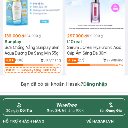
136.000 ₫
297.000 ₫
234.000 ₫
519.000 ₫
Sunplay
L'Oreal
Sữa Chống Nắng Sunplay Skin
Serum L'Oreal Hyaluronic Acid
Aqua Dưỡng Da Sáng Mịn 55g
Cấp Ẩm Sáng Da 30ml
(108)
507/tháng
(27)
279/tháng
4.9
4.9
39
%
47
%
Bill 199K Sunplay tặng Tinh Chất
Chống Nắng 7g trị giá 30K (SL có
hạn)
Bạn đã có tài khoản Hasaki?
Đăng nhập
return
nowfree
price
HỖ TRỢ KHÁCH HÀNG
VỀ HASAKI.VN