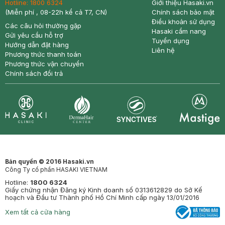
Hotline:
1800 6324
Giới thiệu Hasaki.vn
(Miễn phí , 08-22h kể cả T7, CN)
Chính sách bảo mật
Điều khoản sử dụng
Các câu hỏi thường gặp
Hasaki cẩm nang
Gửi yêu cầu hỗ trợ
Tuyển dụng
Hướng dẫn đặt hàng
Liên hệ
Phương thức thanh toán
Phương thức vận chuyển
Chính sách đổi trả
Synctives
Clinic
Dermahair
Mastige
Bản quyền © 2016 Hasaki.vn
Công Ty cổ phần HASAKI VIETNAM
Hotline:
1800 6324
Giấy chứng nhận Đăng ký Kinh doanh số 0313612829 do Sở Kế
hoạch và Đầu tư Thành phố Hồ Chí Minh cấp ngày 13/01/2016
Xem tất cả cửa hàng