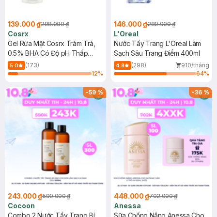
139.000 ₫
146.000 ₫
298.000 ₫
289.000 ₫
Cosrx
L'Oreal
Gel Rửa Mặt Cosrx Tràm Trà,
Nước Tẩy Trang L'Oreal Làm
0.5% BHA Có Độ pH Thấp
Sạch Sâu Trang Điểm 400ml
150ml
(173)
(298)
910/tháng
5.0
4.8
12
%
64
%
-
59
%
-
36
%
243.000 ₫
448.000 ₫
590.000 ₫
702.000 ₫
Cocoon
Anessa
Combo 2 Nước Tẩy Trang Bí
Sữa Chống Nắng Anessa Cho