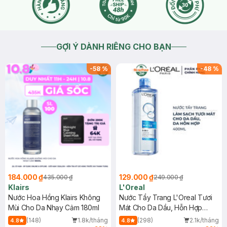
GỢI Ý DÀNH RIÊNG CHO BẠN
-
58
%
-
48
%
184.000 ₫
129.000 ₫
435.000 ₫
249.000 ₫
Klairs
L'Oreal
Nước Hoa Hồng Klairs Không
Nước Tẩy Trang L'Oreal Tươi
Mùi Cho Da Nhạy Cảm 180ml
Mát Cho Da Dầu, Hỗn Hợp
400ml
(148)
1.8k/tháng
(298)
2.1k/tháng
4.8
4.8