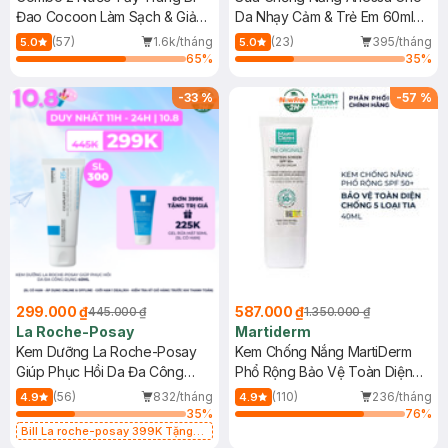
Đao Cocoon Làm Sạch & Giảm
Da Nhạy Cảm & Trẻ Em 60ml
Dầu 500ml
(Mới)
(57)
1.6k/tháng
(23)
395/tháng
5.0
5.0
65
%
35
%
-
33
%
-
57
%
299.000 ₫
587.000 ₫
445.000 ₫
1.350.000 ₫
La Roche-Posay
Martiderm
Kem Dưỡng La Roche-Posay
Kem Chống Nắng MartiDerm
Giúp Phục Hồi Da Đa Công
Phổ Rộng Bảo Vệ Toàn Diện
Dụng 40ml
40ml
(56)
832/tháng
(110)
236/tháng
4.9
4.9
35
%
76
%
Bill La roche-posay 399K Tặng
Gel rửa mặt da dầu nhạy cảm 50ml