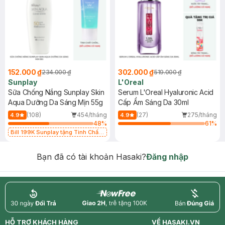
152.000 ₫
302.000 ₫
234.000 ₫
519.000 ₫
Sunplay
L'Oreal
Sữa Chống Nắng Sunplay Skin
Serum L'Oreal Hyaluronic Acid
Aqua Dưỡng Da Sáng Mịn 55g
Cấp Ẩm Sáng Da 30ml
(108)
454/tháng
(27)
275/tháng
4.9
4.9
48
%
61
%
Bill 199K Sunplay tặng Tinh Chất
Chống Nắng 7g trị giá 30K (SL có
hạn)
Bạn đã có tài khoản Hasaki?
Đăng nhập
return
nowfree
price
HỖ TRỢ KHÁCH HÀNG
VỀ HASAKI.VN