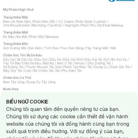
Mỹ Phẩm High-End
Trang Điểm Mặt
Kem Lót
/
Kem Nền
/
Phấn Nền
/
BB / CC Cream
/
Phấn Nước Cushion
/
Che Khuyết Điểm
/
Má Hồng
/
Tạo Khối / Highlight
/
Phấn Phủ
/
Xịt Khoá Makeup
Trang Điểm Mắt
Kẻ Mày
/
Kẻ Mắt
/
Phấn Mắt
/
Mascara
Trang Điểm Môi
Son Dưỡng Môi
/
Son Kem / Tint
/
Son Thỏi
/
Son Bóng
/
Tẩy Trang Mắt / Môi
Chăm Sóc Tóc Và Da Đầu
Dầu Gội Và Dầu Xả
/
Dầu Gội
/
Dầu Xả
/
Dầu Gội Khô
/
Dầu Gội Xả 2in1
/
Bộ Gội Xả
/
Tẩy Tế Bào Chết Da Đầu
/
Mặt Nạ / Kem Ủ Tóc
/
Serum / Dầu Dưỡng Tóc
/
Xịt Dưỡng Tóc
/
Thuốc Nhuộm Tóc
/
Sản Phẩm Tạo Kiểu Tóc
/
Dụng Cụ Chăm Sóc Tóc
/
Máy Sấy Tóc
/
Lược
/
Bộ Chăm Sóc Tóc
/
Phụ Kiện Tóc
Chăm Sóc Cơ Thể
Kem Tẩy Lông
/
Dụng Cụ Tẩy Lông
Nước Hoa
Nước Hoa Nữ
/
Nước Hoa Nam
/
Nước Hoa Cao Cấp
/
Xịt Thơm Toàn Thân
/
Nước Hoa Vùng Kín
Notice about cookies usage
BIỂU NGỮ COOKIE
Chăm Sóc Cá Nhân
Chúng tôi quan tâm đến quyền riêng tư của bạn.
Chống Muỗi
/
Khẩu Trang
/
Máy Massage
/
Mặt Nạ Xông Hơi
/
Nước Rửa Tay
/
Sản Phẩm Chăm Sóc Khác
/
Bàn Chải Đánh Răng
/
Bàn Chải Điện
/
Chúng tôi sử dụng các cookie cần thiết để vận hành
Hỗ Trợ Trắng Răng
/
Kem Đánh Răng
/
Máy Tăm Nước
/
Nước Súc Miệng
/
Tăm / Chỉ Nha Khoa
/
Xịt Thơm Miệng
/
Dung Dịch Vệ Sinh
/
Dưỡng Vùng Kín
/
website của chúng tôi và đồng hành cùng bạn trong
Khăn Ướt Vệ Sinh Vùng Kín
/
Băng Vệ Sinh
/
Tampon
/
Bọt Cạo Râu
/
Dao Cạo Râu
/
Máy Cạo Râu
suốt quá trình điều hướng. Với sự đồng ý của bạn,
Vấn Đề Về Da