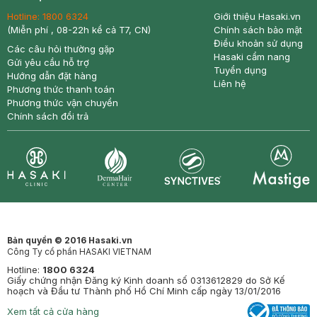
Hotline:
1800 6324
Giới thiệu Hasaki.vn
(Miễn phí , 08-22h kể cả T7, CN)
Chính sách bảo mật
Điều khoản sử dụng
Các câu hỏi thường gặp
Hasaki cẩm nang
Gửi yêu cầu hỗ trợ
Tuyển dụng
Hướng dẫn đặt hàng
Liên hệ
Phương thức thanh toán
Phương thức vận chuyển
Chính sách đổi trả
Synctives
Clinic
Dermahair
Mastige
Bản quyền © 2016 Hasaki.vn
Công Ty cổ phần HASAKI VIETNAM
Hotline:
1800 6324
Giấy chứng nhận Đăng ký Kinh doanh số 0313612829 do Sở Kế
hoạch và Đầu tư Thành phố Hồ Chí Minh cấp ngày 13/01/2016
Xem tất cả cửa hàng