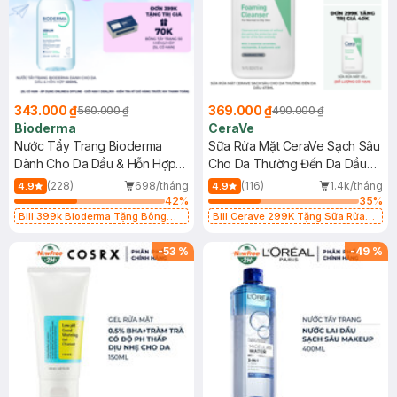
343.000 ₫
369.000 ₫
560.000 ₫
490.000 ₫
Bioderma
CeraVe
Nước Tẩy Trang Bioderma
Sữa Rửa Mặt CeraVe Sạch Sâu
Dành Cho Da Dầu & Hỗn Hợp
Cho Da Thường Đến Da Dầu
500ml
473ml
(228)
698/tháng
(116)
1.4k/tháng
4.9
4.9
42
%
35
%
Bill 399k Bioderma Tặng Bông
Bill Cerave 299K Tặng Sữa Rửa
Tẩy Trang Hộp 50 Miếng (SL có
Mặt Cerave 30ml (SL có hạn)
hạn)
-
53
%
-
49
%