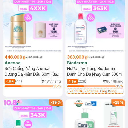
448.000 ₫
363.000 ₫
702.000 ₫
560.000 ₫
Anessa
Bioderma
Sữa Chống Nắng Anessa
Nước Tẩy Trang Bioderma
Dưỡng Da Kiềm Dầu 60ml (Bản
Dành Cho Da Nhạy Cảm 500ml
Mới)
(44)
481/tháng
(228)
804/tháng
4.9
4.9
35
%
35
%
Bill 399k Bioderma Tặng Bông
Tẩy Trang Hộp 50 Miếng (SL có
hạn)
-
39
%
-
25
%