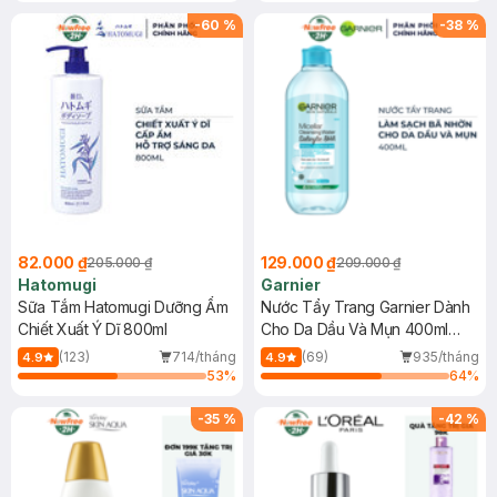
(SL có hạn)
-
60
%
-
38
%
82.000 ₫
129.000 ₫
205.000 ₫
209.000 ₫
Hatomugi
Garnier
Sữa Tắm Hatomugi Dưỡng Ẩm
Nước Tẩy Trang Garnier Dành
Chiết Xuất Ý Dĩ 800ml
Cho Da Dầu Và Mụn 400ml
(Mới)
(123)
714/tháng
(69)
935/tháng
4.9
4.9
53
%
64
%
-
35
%
-
42
%