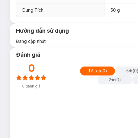
Dung Tích
50 g
Hướng dẫn sử dụng
Đang cập nhật
Đánh giá
0
Tất cả
(
0
)
5
(
0
2
(
0
)
0
đánh giá