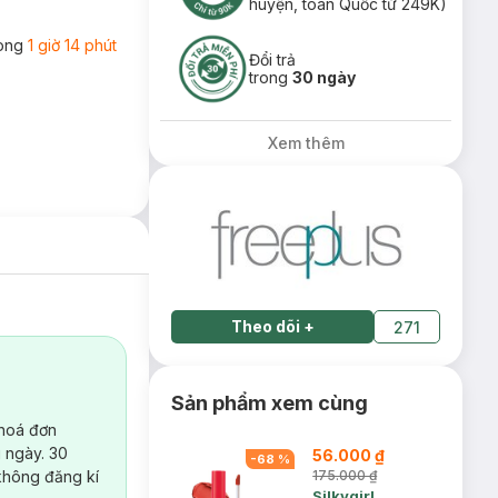
huyện, toàn Quốc từ 249K)
rong
1 giờ 14 phút
Đổi trả
trong
30 ngày
Xem thêm
Theo dõi
+
271
Sản phẩm xem cùng
 hoá đơn
 ngày. 30
56.000 ₫
-
68
%
không đăng kí
175.000 ₫
Silkygirl