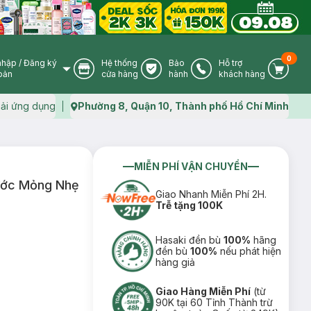
0
nhập
/
Đăng ký
Hệ thống
Bảo
Hỗ trợ
User Icon
Store Icon
Warranty Icon
Phone Icon
Cart I
oản
cửa hàng
hành
khách hàng
ải ứng dụng
Phường 8, Quận 10, Thành phố Hồ Chí Minh
Map icon
MIỄN PHÍ VẬN CHUYỂN
ước Mỏng Nhẹ
Giao Nhanh Miễn Phí 2H.
Trễ tặng 100K
Hasaki đền bù
100%
hãng
đền bù
100%
nếu phát hiện
hàng giả
Giao Hàng Miễn Phí
(từ
90K tại 60 Tỉnh Thành trừ