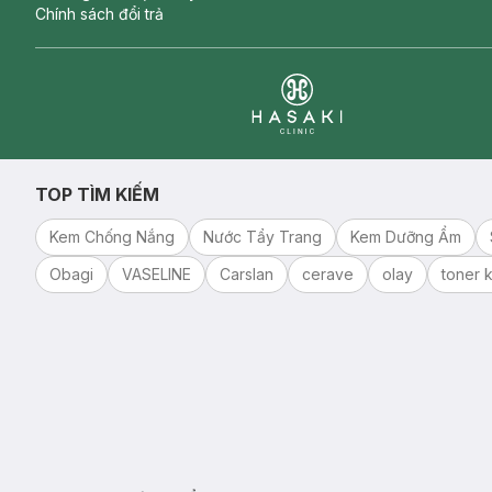
Chính sách đổi trả
Clinic
TOP TÌM KIẾM
Kem Chống Nắng
Nước Tẩy Trang
Kem Dưỡng Ẩm
Obagi
VASELINE
Carslan
cerave
olay
toner k