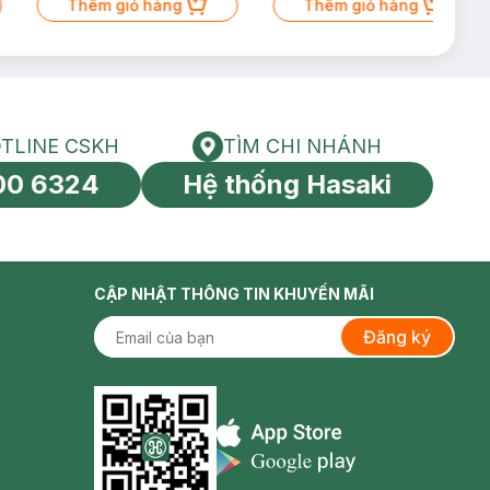
Thêm giỏ hàng
Thêm giỏ hàng
TLINE CSKH
TÌM CHI NHÁNH
HOTLINE CSKH
Tìm chi nhánh
00 6324
Hệ thống Hasaki
tín toàn cầu
CẬP NHẬT THÔNG TIN KHUYẾN MÃI
Đăng ký
Appstore icon
Goolge Play icon