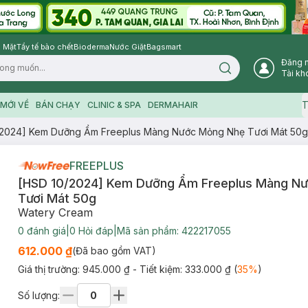
 Mặt
Tẩy tế bào chết
Bioderma
Nước Giặt
Bagsmart
Đăng 
Search icon
Tài kh
T
MỚI VỀ
BÁN CHẠY
CLINIC & SPA
DERMAHAIR
/2024] Kem Dưỡng Ẩm Freeplus Màng Nước Mỏng Nhẹ Tươi Mát 50g
FREEPLUS
[HSD 10/2024] Kem Dưỡng Ẩm Freeplus Màng N
Tươi Mát 50g
Watery Cream
0
đánh giá
|
0
Hỏi đáp
|
Mã sản phẩm:
422217055
612.000 ₫
(Đã bao gồm VAT)
Giá thị trường:
945.000 ₫
- Tiết kiệm:
333.000 ₫
(
35
%
)
Số lượng: