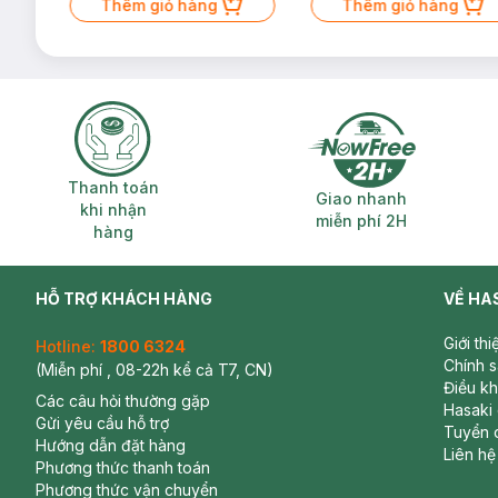
Thêm giỏ hàng
Thêm giỏ hàng
Thanh toán khi nhận hàng
Giao nhanh miễ
Thanh toán
Giao nhanh
khi nhận
miễn phí 2H
hàng
HỖ TRỢ KHÁCH HÀNG
VỀ HA
Giới th
Hotline:
1800 6324
Chính 
(Miễn phí , 08-22h kể cả T7, CN)
Điều k
Các câu hỏi thường gặp
Hasaki
Gửi yêu cầu hỗ trợ
Tuyển 
Hướng dẫn đặt hàng
Liên hệ
Phương thức thanh toán
Phương thức vận chuyển