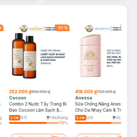
%
-
57
%
-
40
%
252.000 ₫
418.000 ₫
590.000 ₫
702.000 ₫
Cocoon
Anessa
m
Combo 2 Nước Tẩy Trang Bí
Sữa Chống Nắng Anessa
Đao Cocoon Làm Sạch &
Cho Da Nhạy Cảm & Trẻ Em
Giảm Dầu 500ml
60ml (Mới)
g
(57)
1.5k/tháng
(23)
423/tháng
5.0
5.0
%
75
%
72
%