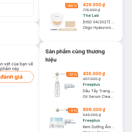
429.000 ₫
-
40
%
715.000 ₫
The Lab
[HSD 04/2027] Phấn Nước The Lab Dưỡng Ẩm Màu 02 Beige - Hồng Tự Nhiên 12g
Oligo Hyaluronic Acid Healthy Cream Cushion
Sản phẩm cùng thương
hiệu
ận xét của bạn về
 phẩm này
436.000 ₫
-
12
%
 đánh giá
497.000 ₫
Freeplus
Dầu Tẩy Trang Freeplus Tinh Chất Serum Dịu Nhẹ 100ml
Oil Serum Cleansing
899.000 ₫
-
5
%
945.000 ₫
Freeplus
Kem Dưỡng Ẩm Freeplus Màng Nước Mỏng Nhẹ Tươi Mát 50g