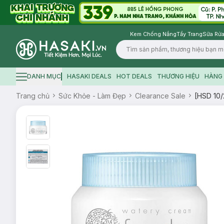
Kem Chống Nắng
Tẩy Trang
Sữa Rửa
Logo
DANH MỤC
HASAKI DEALS
HOT DEALS
THƯƠNG HIỆU
HÀNG 
Hamburger icon
Trang chủ
Sức Khỏe - Làm Đẹp
Clearance Sale
[HSD 10