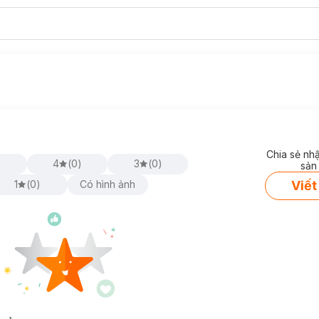
Chia sẻ nh
)
4
(
0
)
3
(
0
)
sản
Viết
1
(
0
)
Có hình ảnh