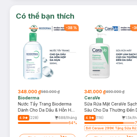
Có thể bạn thích
-
38
%
-
38
%
-
3
348.000 ₫
341.000 ₫
560.000 ₫
490.000 ₫
Bioderma
CeraVe
rma
Nước Tẩy Trang Bioderma
Sữa Rửa Mặt CeraVe Sạc
m
Dành Cho Da Dầu & Hỗn Hợp
Sâu Cho Da Thường Đến 
500ml
Dầu 473ml
/tháng
(228)
688/tháng
(116)
1.5k/t
4.9
4.9
64
%
64
%
Bill Cerave 299K Tặng Sữa Rử
Mặt Cerave 30ml (SL có hạn)