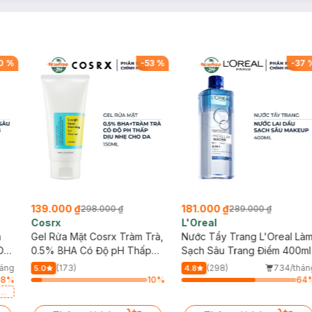
0
%
-
53
%
-
37
139.000 ₫
181.000 ₫
298.000 ₫
289.000 ₫
Cosrx
L'Oreal
h
Gel Rửa Mặt Cosrx Tràm Trà,
Nước Tẩy Trang L'Oreal Là
Da
0.5% BHA Có Độ pH Thấp
Sạch Sâu Trang Điểm 400ml
150ml
háng
(173)
(298)
734/thán
5.0
4.8
78
%
10
%
64
a