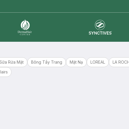
Synctives
Dermahair
Sữa Rửa Mặt
Bông Tẩy Trang
Mặt Nạ
LOREAL
LA ROC
lairs