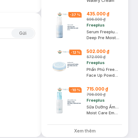
Watery Cream
435.000 ₫
-
37
%
696.000 ₫
Freeplus
Serum Freeplus Cấp Ẩm Sâu & Làm Mềm Da Khô 80ml
Gửi
Deep Pre Moist Essence
502.000 ₫
-
12
%
572.000 ₫
Freeplus
Phấn Phủ Freeplus Che Khuyết Điểm Dịu Nhẹ Cho Da 8g
Face Up Powder NA
715.000 ₫
-
10
%
796.000 ₫
Freeplus
Sữa Dưỡng Ẩm Freeplus Dịu Nhẹ #1 Tươi Mát Da 100ml
Moist Care Emulsion 1 (Fresh Type)
Xem thêm