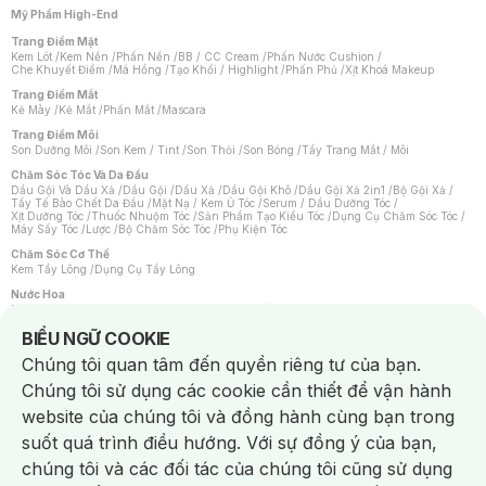
Mỹ Phẩm High-End
Trang Điểm Mặt
Kem Lót
/
Kem Nền
/
Phấn Nền
/
BB / CC Cream
/
Phấn Nước Cushion
/
Che Khuyết Điểm
/
Má Hồng
/
Tạo Khối / Highlight
/
Phấn Phủ
/
Xịt Khoá Makeup
Trang Điểm Mắt
Kẻ Mày
/
Kẻ Mắt
/
Phấn Mắt
/
Mascara
Trang Điểm Môi
Son Dưỡng Môi
/
Son Kem / Tint
/
Son Thỏi
/
Son Bóng
/
Tẩy Trang Mắt / Môi
Chăm Sóc Tóc Và Da Đầu
Dầu Gội Và Dầu Xả
/
Dầu Gội
/
Dầu Xả
/
Dầu Gội Khô
/
Dầu Gội Xả 2in1
/
Bộ Gội Xả
/
Tẩy Tế Bào Chết Da Đầu
/
Mặt Nạ / Kem Ủ Tóc
/
Serum / Dầu Dưỡng Tóc
/
Xịt Dưỡng Tóc
/
Thuốc Nhuộm Tóc
/
Sản Phẩm Tạo Kiểu Tóc
/
Dụng Cụ Chăm Sóc Tóc
/
Máy Sấy Tóc
/
Lược
/
Bộ Chăm Sóc Tóc
/
Phụ Kiện Tóc
Chăm Sóc Cơ Thể
Kem Tẩy Lông
/
Dụng Cụ Tẩy Lông
Nước Hoa
Nước Hoa Nữ
/
Nước Hoa Nam
/
Nước Hoa Cao Cấp
/
Xịt Thơm Toàn Thân
/
Nước Hoa Vùng Kín
Notice about cookies usage
BIỂU NGỮ COOKIE
Chăm Sóc Cá Nhân
Chúng tôi quan tâm đến quyền riêng tư của bạn.
Chống Muỗi
/
Khẩu Trang
/
Máy Massage
/
Mặt Nạ Xông Hơi
/
Nước Rửa Tay
/
Sản Phẩm Chăm Sóc Khác
/
Bàn Chải Đánh Răng
/
Bàn Chải Điện
/
Chúng tôi sử dụng các cookie cần thiết để vận hành
Hỗ Trợ Trắng Răng
/
Kem Đánh Răng
/
Máy Tăm Nước
/
Nước Súc Miệng
/
Tăm / Chỉ Nha Khoa
/
Xịt Thơm Miệng
/
Dung Dịch Vệ Sinh
/
Dưỡng Vùng Kín
/
website của chúng tôi và đồng hành cùng bạn trong
Khăn Ướt Vệ Sinh Vùng Kín
/
Băng Vệ Sinh
/
Tampon
/
Bọt Cạo Râu
/
Dao Cạo Râu
/
Máy Cạo Râu
suốt quá trình điều hướng. Với sự đồng ý của bạn,
Vấn Đề Về Da
chúng tôi và các đối tác của chúng tôi cũng sử dụng
Da Dầu / Lỗ Chân Lông To
/
Da Khô / Mất Nước
/
Da Lão Hóa
/
Da Mụn
/
Da Nhạy Cảm / Kích Ứng
/
Da Xỉn Màu
/
Thâm / Nám / Tàn Nhang
/