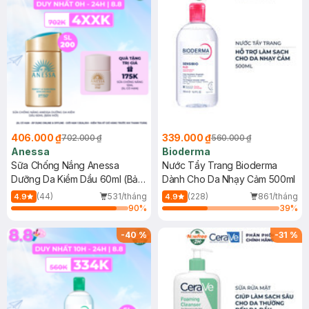
406.000 ₫
339.000 ₫
702.000 ₫
560.000 ₫
Anessa
Bioderma
Sữa Chống Nắng Anessa
Nước Tẩy Trang Bioderma
Dưỡng Da Kiềm Dầu 60ml (Bản
Dành Cho Da Nhạy Cảm 500ml
Mới)
(44)
531/tháng
(228)
861/tháng
4.9
4.9
90
%
39
%
-
40
%
-
31
%