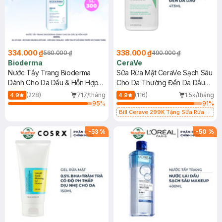
334.000 ₫
338.000 ₫
560.000 ₫
490.000 ₫
Bioderma
CeraVe
Nước Tẩy Trang Bioderma
Sữa Rửa Mặt CeraVe Sạch Sâu
Dành Cho Da Dầu & Hỗn Hợp
Cho Da Thường Đến Da Dầu
500ml
473ml
(228)
717/tháng
(116)
1.5k/tháng
4.9
4.9
95
%
91
%
Bill Cerave 299K Tặng Sữa Rửa
Mặt Cerave 30ml (SL có hạn)
-
53
%
-
50
%