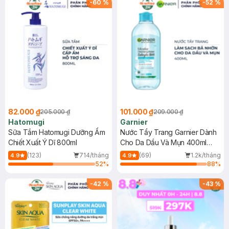
-
60
%
-
52
%
82.000 ₫
101.000 ₫
205.000 ₫
209.000 ₫
Hatomugi
Garnier
Sữa Tắm Hatomugi Dưỡng Ẩm
Nước Tẩy Trang Garnier Dành
Chiết Xuất Ý Dĩ 800ml
Cho Da Dầu Và Mụn 400ml
(Mới)
(123)
714/tháng
(69)
1.2k/tháng
4.9
4.9
52
%
88
%
-
42
%
-
43
%