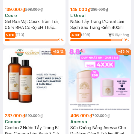
139.000 ₫
145.000 ₫
298.000 ₫
289.000 ₫
Cosrx
L'Oreal
Gel Rửa Mặt Cosrx Tràm Trà,
Nước Tẩy Trang L'Oreal Làm
0.5% BHA Có Độ pH Thấp
Sạch Sâu Trang Điểm 400ml
150ml
(173)
(298)
916/tháng
5.0
4.8
9
%
80
%
-
60
%
-
42
%
237.000 ₫
406.000 ₫
590.000 ₫
702.000 ₫
Cocoon
Anessa
Combo 2 Nước Tẩy Trang Bí
Sữa Chống Nắng Anessa Cho
Đao Cocoon Làm Sạch & Giảm
Da Nhạy Cảm & Trẻ Em 60ml