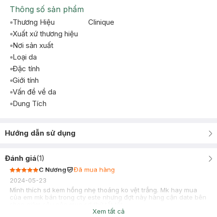
Thông số sản phẩm
Thương Hiệu
Clinique
Xuất xứ thương hiệu
Nơi sản xuất
Loại da
Đặc tính
Giới tính
Vấn đề về da
Dung Tích
Hướng dẫn sử dụng
Đánh giá
(
1
)
C Nương
Đã mua hàng
2024-05-23
Mình thích sd kem hồng nhẹ thoáng ko vệt trắng. Mk hay mua
của em mk bán trong cty este nhưng đợt này hàng cận date bên
shop giảm sâu nên mua sd thử tốt tốt
Xem tất cả