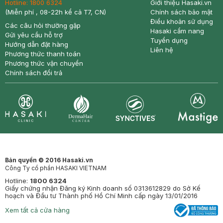
Hotline:
1800 6324
Giới thiệu Hasaki.vn
(Miễn phí , 08-22h kể cả T7, CN)
Chính sách bảo mật
Điều khoản sử dụng
Các câu hỏi thường gặp
Hasaki cẩm nang
Gửi yêu cầu hỗ trợ
Tuyển dụng
Hướng dẫn đặt hàng
Liên hệ
Phương thức thanh toán
Phương thức vận chuyển
Chính sách đổi trả
Synctives
Clinic
Dermahair
Mastige
Bản quyền © 2016 Hasaki.vn
Công Ty cổ phần HASAKI VIETNAM
Hotline:
1800 6324
Giấy chứng nhận Đăng ký Kinh doanh số 0313612829 do Sở Kế
hoạch và Đầu tư Thành phố Hồ Chí Minh cấp ngày 13/01/2016
Xem tất cả cửa hàng