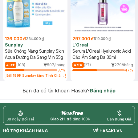
136.000 ₫
297.000 ₫
234.000 ₫
519.000 ₫
Sunplay
L'Oreal
Sữa Chống Nắng Sunplay Skin
Serum L'Oreal Hyaluronic Acid
Aqua Dưỡng Da Sáng Mịn 55g
Cấp Ẩm Sáng Da 30ml
(108)
507/tháng
(27)
279/tháng
4.9
4.9
37
%
47
%
Bill 199K Sunplay tặng Tinh Chất
Chống Nắng 7g trị giá 30K (SL có
hạn)
Bạn đã có tài khoản Hasaki?
Đăng nhập
return
nowfree
price
HỖ TRỢ KHÁCH HÀNG
VỀ HASAKI.VN