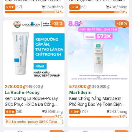
Dầu 500ml
(Mới)
(57)
1.6k/tháng
(23)
436/tháng
5.0
5.0
74
%
90
%
-
38
%
-
58
%
278.000 ₫
572.000 ₫
445.000 ₫
1.350.000 ₫
La Roche-Posay
Martiderm
Kem Dưỡng La Roche-Posay
Kem Chống Nắng MartiDerm
Giúp Phục Hồi Da Đa Công
Phổ Rộng Bảo Vệ Toàn Diện
Dụng 40ml
40ml
(56)
895/tháng
(110)
243/tháng
4.9
4.9
74
%
84
%
Bill La roche-posay 399K Tặng
Gel rửa mặt da dầu nhạy cảm 50ml
(SL có hạn)