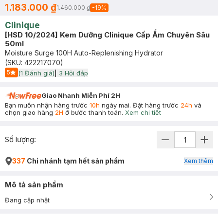
1.183.000 ₫
1.460.000 ₫
-
19
%
Clinique
[HSD 10/2024] Kem Dưỡng Clinique Cấp Ẩm Chuyên Sâu
50ml
Moisture Surge 100H Auto-Replenishing Hydrator
(SKU:
422217070
)
5
(
1
Đánh giá)
|
3
Hỏi đáp
Start Icon
Giao Nhanh Miễn Phí 2H
Bạn muốn nhận hàng trước
10h
ngày mai. Đặt hàng trước
24h
và
chọn giao hàng
2H
ở bước thanh toán.
Xem chi tiết
Số lượng:
337
Chi nhánh tạm hết sản phẩm
Xem thêm
Mô tả sản phẩm
Đang cập nhật