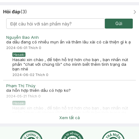
Hỏi đáp
(
3
)
Gửi
Nguyễn Bao Anh
da dầu đang có nhiều mụn ẩn và thâm lâu xài có cải thiện gì k ạ
2024-06-01
Thích
0
Hasaki
Hasaki xin chào , để tiện hỗ trợ hơn cho bạn , bạn nhấn nút
phần "chat với chúng tôi" cho mình biết thêm tình trạng da
bạn nhé
2024-06-02
Thích
0
Phạm Thị Thúy
da hỗn hợp thiên dầu có hợp ko?
2024-05-21
Thích
0
Hasaki
Hasaki xin chào , để tiện hỗ trợ hơn cho bạn , bạn nhấn nút
phần "chat với chúng tôi" cho mình biết thêm tình trạng da
bạn nhé !
Xem tất cả
2024-05-21
Thích
0