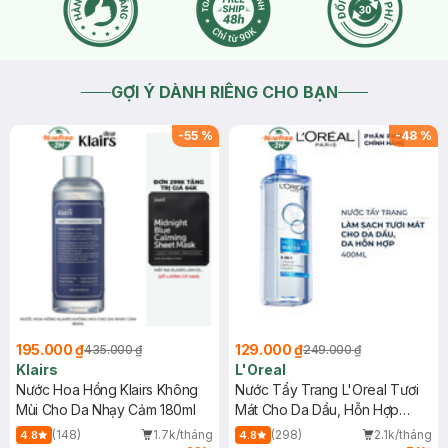
GỢI Ý DÀNH RIÊNG CHO BẠN
-
55
%
-
48
%
195.000 ₫
129.000 ₫
435.000 ₫
249.000 ₫
Klairs
L'Oreal
Nước Hoa Hồng Klairs Không
Nước Tẩy Trang L'Oreal Tươi
Mùi Cho Da Nhạy Cảm 180ml
Mát Cho Da Dầu, Hỗn Hợp
400ml
(148)
1.7k/tháng
(298)
2.1k/tháng
4.8
4.8