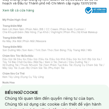
hoạch và Đầu tư Thành phố Hồ Chí Minh cấp ngày 13/01/2016
Xem tất cả cửa hàng
Mỹ Phẩm High-End
Trang Điểm Mặt
Kem Lót
/
Kem Nền
/
Phấn Nền
/
BB / CC Cream
/
Phấn Nước Cushion
/
Che Khuyết Điểm
/
Má Hồng
/
Tạo Khối / Highlight
/
Phấn Phủ
/
Xịt Khoá Makeup
Trang Điểm Mắt
Kẻ Mày
/
Kẻ Mắt
/
Phấn Mắt
/
Mascara
Trang Điểm Môi
Son Dưỡng Môi
/
Son Kem / Tint
/
Son Thỏi
/
Son Bóng
/
Tẩy Trang Mắt / Môi
Chăm Sóc Tóc Và Da Đầu
Dầu Gội Và Dầu Xả
/
Dầu Gội
/
Dầu Xả
/
Dầu Gội Khô
/
Dầu Gội Xả 2in1
/
Bộ Gội Xả
/
Tẩy Tế Bào Chết Da Đầu
/
Mặt Nạ / Kem Ủ Tóc
/
Serum / Dầu Dưỡng Tóc
/
Xịt Dưỡng Tóc
/
Thuốc Nhuộm Tóc
/
Sản Phẩm Tạo Kiểu Tóc
/
Dụng Cụ Chăm Sóc Tóc
/
Máy Sấy Tóc
/
Lược
/
Bộ Chăm Sóc Tóc
/
Phụ Kiện Tóc
Chăm Sóc Cơ Thể
Kem Tẩy Lông
/
Dụng Cụ Tẩy Lông
Nước Hoa
Nước Hoa Nữ
/
Nước Hoa Nam
/
Nước Hoa Cao Cấp
/
Xịt Thơm Toàn Thân
/
Nước Hoa Vùng Kín
Notice about cookies usage
BIỂU NGỮ COOKIE
Chăm Sóc Cá Nhân
Chúng tôi quan tâm đến quyền riêng tư của bạn.
Chống Muỗi
/
Khẩu Trang
/
Máy Massage
/
Mặt Nạ Xông Hơi
/
Nước Rửa Tay
/
Sản Phẩm Chăm Sóc Khác
/
Bàn Chải Đánh Răng
/
Bàn Chải Điện
/
Chúng tôi sử dụng các cookie cần thiết để vận hành
Hỗ Trợ Trắng Răng
/
Kem Đánh Răng
/
Máy Tăm Nước
/
Nước Súc Miệng
/
Tăm / Chỉ Nha Khoa
/
Xịt Thơm Miệng
/
Dung Dịch Vệ Sinh
/
Dưỡng Vùng Kín
/