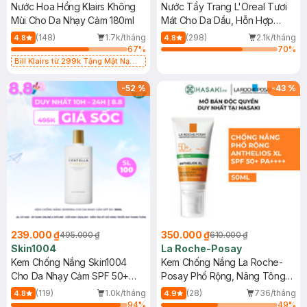
Nước Hoa Hồng Klairs Không
Nước Tẩy Trang L'Oreal Tươi
Mùi Cho Da Nhạy Cảm 180ml
Mát Cho Da Dầu, Hỗn Hợp
400ml
(148)
1.7k/tháng
(298)
2.1k/tháng
4.8
4.8
67
%
70
%
Bill Klairs từ 299k Tặng Mặt Nạ
Làm Dịu Da & Kiểm Soát Dầu Nhờn
25ml (SL Có Hạn)
-
52
%
-
43
%
239.000 ₫
350.000 ₫
495.000 ₫
610.000 ₫
Skin1004
La Roche-Posay
Kem Chống Nắng Skin1004
Kem Chống Nắng La Roche-
Cho Da Nhạy Cảm SPF 50+
Posay Phổ Rộng, Nâng Tông
50ml
Kiềm Dầu 50ml
(119)
1.0k/tháng
(28)
736/tháng
4.8
4.9
94
%
49
%