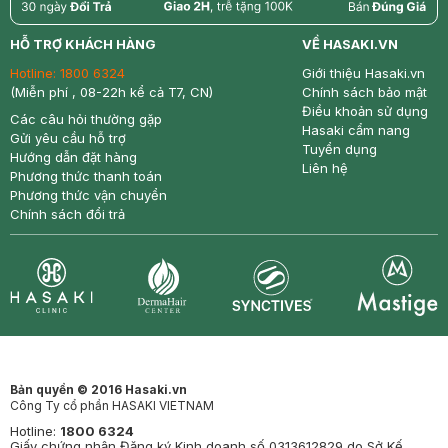
return
nowfree
price
HỖ TRỢ KHÁCH HÀNG
VỀ HASAKI.VN
Hotline:
1800 6324
Giới thiệu Hasaki.vn
(Miễn phí , 08-22h kể cả T7, CN)
Chính sách bảo mật
Điều khoản sử dụng
Các câu hỏi thường gặp
Hasaki cẩm nang
Gửi yêu cầu hỗ trợ
Tuyển dụng
Hướng dẫn đặt hàng
Liên hệ
Phương thức thanh toán
Phương thức vận chuyển
Chính sách đổi trả
Synctives
Clinic
Dermahair
Mastige
Bản quyền © 2016 Hasaki.vn
Công Ty cổ phần HASAKI VIETNAM
Hotline:
1800 6324
Giấy chứng nhận Đăng ký Kinh doanh số 0313612829 do Sở Kế