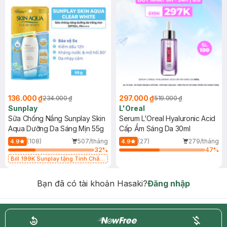
136.000 ₫
297.000 ₫
234.000 ₫
519.000 ₫
Sunplay
L'Oreal
Sữa Chống Nắng Sunplay Skin
Serum L'Oreal Hyaluronic Acid
Aqua Dưỡng Da Sáng Mịn 55g
Cấp Ẩm Sáng Da 30ml
(108)
507/tháng
(27)
279/tháng
4.9
4.9
32
%
47
%
Bill 199K Sunplay tặng Tinh Chất
Chống Nắng 7g trị giá 30K (SL có
hạn)
Bạn đã có tài khoản Hasaki?
Đăng nhập