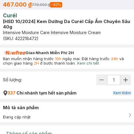
467.000 ₫
779.000 ₫
-
40
%
Curél
[HSD 10/2024] Kem Dưỡng Da Curél Cấp Ẩm Chuyên Sâu
40g
Intensive Moisture Care Intensive Moisture Cream
(SKU:
422218472
)
Giao Nhanh Miễn Phí 2H
Bạn muốn nhận hàng trước
10h
ngày mai. Đặt hàng trước
24h
và
chọn giao hàng
2H
ở bước thanh toán.
Xem chi tiết
Số lượng:
337
Chi nhánh tạm hết sản phẩm
Xem thêm
Mô tả sản phẩm
Đang cập nhật
Thông số sản phẩm