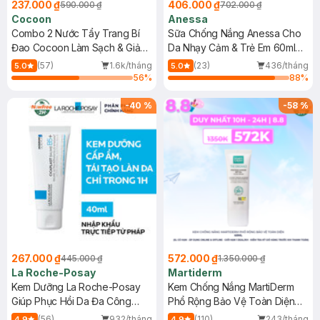
237.000 ₫
406.000 ₫
590.000 ₫
702.000 ₫
Cocoon
Anessa
Combo 2 Nước Tẩy Trang Bí
Sữa Chống Nắng Anessa Cho
Đao Cocoon Làm Sạch & Giảm
Da Nhạy Cảm & Trẻ Em 60ml
Dầu 500ml
(Mới)
(57)
1.6k/tháng
(23)
436/tháng
5.0
5.0
56
%
88
%
-
40
%
-
58
%
267.000 ₫
572.000 ₫
445.000 ₫
1.350.000 ₫
La Roche-Posay
Martiderm
Kem Dưỡng La Roche-Posay
Kem Chống Nắng MartiDerm
Giúp Phục Hồi Da Đa Công
Phổ Rộng Bảo Vệ Toàn Diện
Dụng 40ml
40ml
(56)
932/tháng
(110)
243/tháng
4.9
4.9