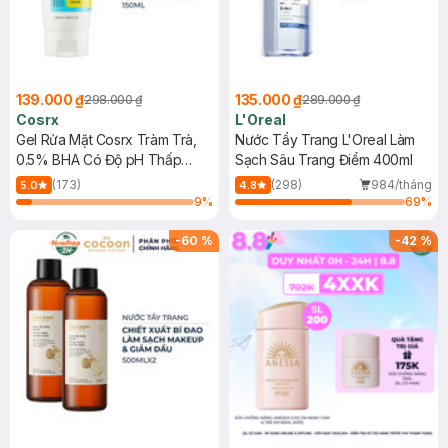
139.000 ₫
135.000 ₫
298.000 ₫
289.000 ₫
Cosrx
L'Oreal
Gel Rửa Mặt Cosrx Tràm Trà,
Nước Tẩy Trang L'Oreal Làm
0.5% BHA Có Độ pH Thấp
Sạch Sâu Trang Điểm 400ml
150ml
(173)
(298)
984/tháng
5.0
4.8
9
%
69
%
-
60
%
-
42
%