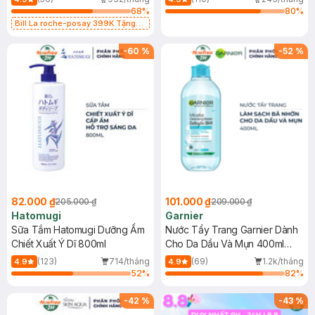
68
%
80
%
Bill La roche-posay 399K Tặng
Gel rửa mặt da dầu nhạy cảm 50ml
(SL có hạn)
-
60
%
-
52
%
82.000 ₫
101.000 ₫
205.000 ₫
209.000 ₫
Hatomugi
Garnier
Sữa Tắm Hatomugi Dưỡng Ẩm
Nước Tẩy Trang Garnier Dành
Chiết Xuất Ý Dĩ 800ml
Cho Da Dầu Và Mụn 400ml
(Mới)
(123)
714/tháng
(69)
1.2k/tháng
4.9
4.9
52
%
82
%
-
42
%
-
43
%