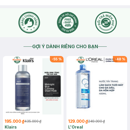
GỢI Ý DÀNH RIÊNG CHO BẠN
-
55
%
-
48
%
195.000 ₫
129.000 ₫
435.000 ₫
249.000 ₫
Klairs
L'Oreal