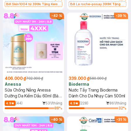
Bill Skin1004 từ 399k Tặng Kem
Bill La roche-posay 399K Tặng
Chống Nắng Cho Da Nhạy Cảm
Gel rửa mặt da dầu nhạy cảm 50ml
SPF 50+ 20ml (SL Có Hạn)
(SL có hạn)
-
42
%
-
39
%
406.000 ₫
339.000 ₫
702.000 ₫
560.000 ₫
Anessa
Bioderma
Sữa Chống Nắng Anessa
Nước Tẩy Trang Bioderma
Dưỡng Da Kiềm Dầu 60ml (Bản
Dành Cho Da Nhạy Cảm 500ml
Mới)
(44)
531/tháng
(228)
861/tháng
4.9
4.9
88
%
32
%
-
40
%
-
31
%