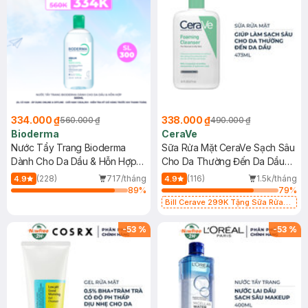
334.000 ₫
338.000 ₫
560.000 ₫
490.000 ₫
Bioderma
CeraVe
Nước Tẩy Trang Bioderma
Sữa Rửa Mặt CeraVe Sạch Sâu
Dành Cho Da Dầu & Hỗn Hợp
Cho Da Thường Đến Da Dầu
500ml
473ml
(228)
717/tháng
(116)
1.5k/tháng
4.9
4.9
89
%
79
%
Bill Cerave 299K Tặng Sữa Rửa
Mặt Cerave 30ml (SL có hạn)
-
53
%
-
53
%