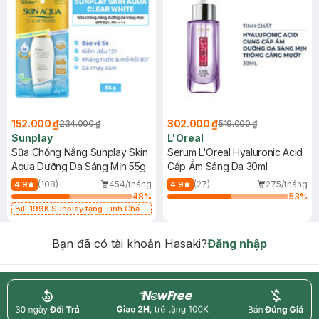
152.000 ₫
302.000 ₫
234.000 ₫
519.000 ₫
Sunplay
L'Oreal
Sữa Chống Nắng Sunplay Skin
Serum L'Oreal Hyaluronic Acid
Aqua Dưỡng Da Sáng Mịn 55g
Cấp Ẩm Sáng Da 30ml
(108)
454/tháng
(27)
275/tháng
4.9
4.9
48
%
53
%
Bill 199K Sunplay tặng Tinh Chất
Chống Nắng 7g trị giá 30K (SL có
hạn)
Bạn đã có tài khoản Hasaki?
Đăng nhập