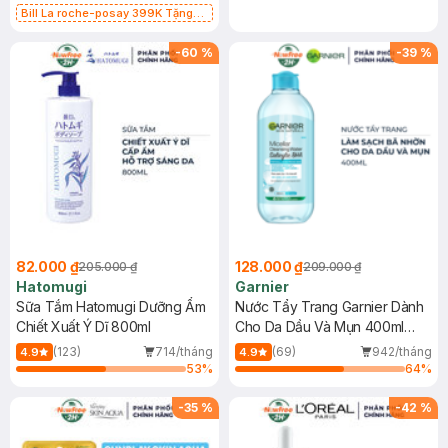
Bill La roche-posay 399K Tặng
Gel rửa mặt da dầu nhạy cảm 50ml
(SL có hạn)
-
60
%
-
39
%
82.000 ₫
128.000 ₫
205.000 ₫
209.000 ₫
Hatomugi
Garnier
Sữa Tắm Hatomugi Dưỡng Ẩm
Nước Tẩy Trang Garnier Dành
Chiết Xuất Ý Dĩ 800ml
Cho Da Dầu Và Mụn 400ml
(Mới)
(123)
714/tháng
(69)
942/tháng
4.9
4.9
53
%
64
%
-
35
%
-
42
%