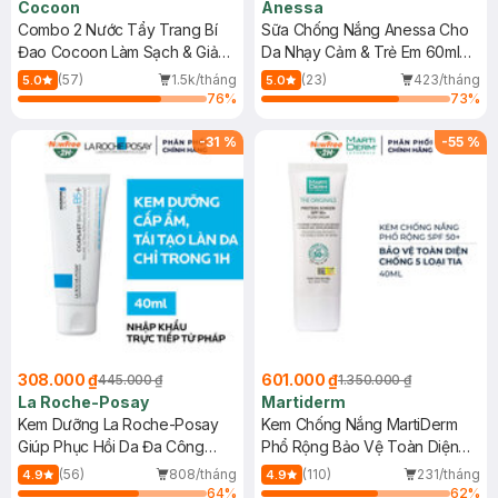
Cocoon
Anessa
Combo 2 Nước Tẩy Trang Bí
Sữa Chống Nắng Anessa Cho
Đao Cocoon Làm Sạch & Giảm
Da Nhạy Cảm & Trẻ Em 60ml
Dầu 500ml
(Mới)
(57)
1.5k/tháng
(23)
423/tháng
5.0
5.0
76
%
73
%
-
31
%
-
55
%
308.000 ₫
601.000 ₫
445.000 ₫
1.350.000 ₫
La Roche-Posay
Martiderm
Kem Dưỡng La Roche-Posay
Kem Chống Nắng MartiDerm
Giúp Phục Hồi Da Đa Công
Phổ Rộng Bảo Vệ Toàn Diện
Dụng 40ml
40ml
(56)
808/tháng
(110)
231/tháng
4.9
4.9
64
%
62
%