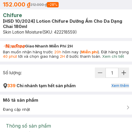
152.000 ₫
212.000 ₫
-
28
%
Chifure
[HSD 10/2024] Lotion Chifure Dưỡng Ẩm Cho Da Dạng
Chai 180ml
Skin Lotion Moisture
(SKU:
422218559
)
Giao Nhanh Miễn Phí 2H
Bạn muốn nhận hàng trước
20h
hôm nay (
Miễn phí
). Đặt hàng trong
40 phút
tới và chọn giao hàng
2H
ở bước thanh toán.
Xem chi tiết
Số lượng:
339
Chi nhánh tạm hết sản phẩm
Xem thêm
Mô tả sản phẩm
Đang cập nhật
Thông số sản phẩm