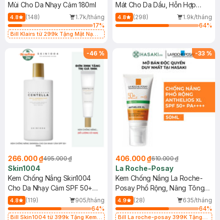
Mùi Cho Da Nhạy Cảm 180ml
Mát Cho Da Dầu, Hỗn Hợp
400ml
(148)
1.7k/tháng
(298)
1.9k/tháng
4.8
4.8
17
%
64
%
Bill Klairs từ 299k Tặng Mặt Nạ
Làm Dịu Da & Kiểm Soát Dầu Nhờn
25ml (SL Có Hạn)
-
46
%
-
33
%
266.000 ₫
406.000 ₫
495.000 ₫
610.000 ₫
Skin1004
La Roche-Posay
Kem Chống Nắng Skin1004
Kem Chống Nắng La Roche-
Cho Da Nhạy Cảm SPF 50+
Posay Phổ Rộng, Nâng Tông
50ml
Kiềm Dầu 50ml
(119)
905/tháng
(28)
635/tháng
4.8
4.9
64
%
64
%
Bill Skin1004 từ 399k Tặng Kem
Bill La roche-posay 399K Tặng