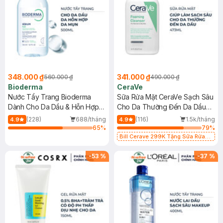
348.000 ₫
341.000 ₫
560.000 ₫
490.000 ₫
Bioderma
CeraVe
Nước Tẩy Trang Bioderma
Sữa Rửa Mặt CeraVe Sạch Sâu
Dành Cho Da Dầu & Hỗn Hợp
Cho Da Thường Đến Da Dầu
500ml
473ml
(228)
688/tháng
(116)
1.5k/tháng
4.9
4.9
65
%
79
%
Bill Cerave 299K Tặng Sữa Rửa
Mặt Cerave 30ml (SL có hạn)
-
53
%
-
37
%