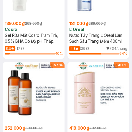
139.000 ₫
181.000 ₫
298.000 ₫
289.000 ₫
Cosrx
L'Oreal
Gel Rửa Mặt Cosrx Tràm Trà,
Nước Tẩy Trang L'Oreal Làm
0.5% BHA Có Độ pH Thấp
Sạch Sâu Trang Điểm 400ml
150ml
(173)
(298)
734/tháng
5.0
4.8
10
%
64
%
-
57
%
-
40
%
252.000 ₫
418.000 ₫
590.000 ₫
702.000 ₫