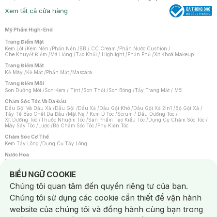
Xem tất cả cửa hàng
Mỹ Phẩm High-End
Trang Điểm Mặt
Kem Lót
/
Kem Nền
/
Phấn Nền
/
BB / CC Cream
/
Phấn Nước Cushion
/
Che Khuyết Điểm
/
Má Hồng
/
Tạo Khối / Highlight
/
Phấn Phủ
/
Xịt Khoá Makeup
Trang Điểm Mắt
Kẻ Mày
/
Kẻ Mắt
/
Phấn Mắt
/
Mascara
Trang Điểm Môi
Son Dưỡng Môi
/
Son Kem / Tint
/
Son Thỏi
/
Son Bóng
/
Tẩy Trang Mắt / Môi
Chăm Sóc Tóc Và Da Đầu
Dầu Gội Và Dầu Xả
/
Dầu Gội
/
Dầu Xả
/
Dầu Gội Khô
/
Dầu Gội Xả 2in1
/
Bộ Gội Xả
/
Tẩy Tế Bào Chết Da Đầu
/
Mặt Nạ / Kem Ủ Tóc
/
Serum / Dầu Dưỡng Tóc
/
Xịt Dưỡng Tóc
/
Thuốc Nhuộm Tóc
/
Sản Phẩm Tạo Kiểu Tóc
/
Dụng Cụ Chăm Sóc Tóc
/
Máy Sấy Tóc
/
Lược
/
Bộ Chăm Sóc Tóc
/
Phụ Kiện Tóc
Chăm Sóc Cơ Thể
Kem Tẩy Lông
/
Dụng Cụ Tẩy Lông
Nước Hoa
Nước Hoa Nữ
/
Nước Hoa Nam
/
Nước Hoa Cao Cấp
/
Xịt Thơm Toàn Thân
/
Nước Hoa Vùng Kín
Notice about cookies usage
BIỂU NGỮ COOKIE
Chăm Sóc Cá Nhân
Chúng tôi quan tâm đến quyền riêng tư của bạn.
Chống Muỗi
/
Khẩu Trang
/
Máy Massage
/
Mặt Nạ Xông Hơi
/
Nước Rửa Tay
/
Sản Phẩm Chăm Sóc Khác
/
Bàn Chải Đánh Răng
/
Bàn Chải Điện
/
Chúng tôi sử dụng các cookie cần thiết để vận hành
Hỗ Trợ Trắng Răng
/
Kem Đánh Răng
/
Máy Tăm Nước
/
Nước Súc Miệng
/
Tăm / Chỉ Nha Khoa
/
Xịt Thơm Miệng
/
Dung Dịch Vệ Sinh
/
Dưỡng Vùng Kín
/
website của chúng tôi và đồng hành cùng bạn trong
Khăn Ướt Vệ Sinh Vùng Kín
/
Băng Vệ Sinh
/
Tampon
/
Bọt Cạo Râu
/
Dao Cạo Râu
/
Máy Cạo Râu