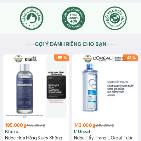
GỢI Ý DÀNH RIÊNG CHO BẠN
-
55
%
-
43
%
195.000 ₫
143.000 ₫
435.000 ₫
249.000 ₫
Klairs
L'Oreal
Nước Hoa Hồng Klairs Không
Nước Tẩy Trang L'Oreal Tươi