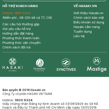
return
nowfree
price
HỖ TRỢ KHÁCH HÀNG
VỀ HASAKI.VN
Hotline:
1800 6324
Giới thiệu Hasaki.vn
(Miễn phí , 08-22h kể cả T7, CN)
Chính sách bảo mật
Điều khoản sử dụng
Các câu hỏi thường gặp
Hasaki cẩm nang
Gửi yêu cầu hỗ trợ
Tuyển dụng
Hướng dẫn đặt hàng
Liên hệ
Phương thức thanh toán
Phương thức vận chuyển
Chính sách đổi trả
Synctives
Clinic
Dermahair
Mastige
Bản quyền © 2016 Hasaki.vn
Công Ty cổ phần HASAKI VIETNAM
Hotline:
1800 6324
Giấy chứng nhận Đăng ký Kinh doanh số 0313612829 do Sở Kế
hoạch và Đầu tư Thành phố Hồ Chí Minh cấp ngày 13/01/2016