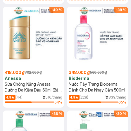
Chống Nắng Cho Da Nhạy Cảm
Gel rửa mặt da dầu nhạy cảm 50ml
SPF 50+ 20ml (SL Có Hạn)
(SL có hạn)
-
40
%
-
38
%
418.000 ₫
348.000 ₫
702.000 ₫
560.000 ₫
Anessa
Bioderma
Sữa Chống Nắng Anessa
Nước Tẩy Trang Bioderma
Dưỡng Da Kiềm Dầu 60ml (Bản
Dành Cho Da Nhạy Cảm 500ml
Mới)
(44)
516/tháng
(228)
839/tháng
4.9
4.9
54
%
65
%
-
38
%
-
30
%