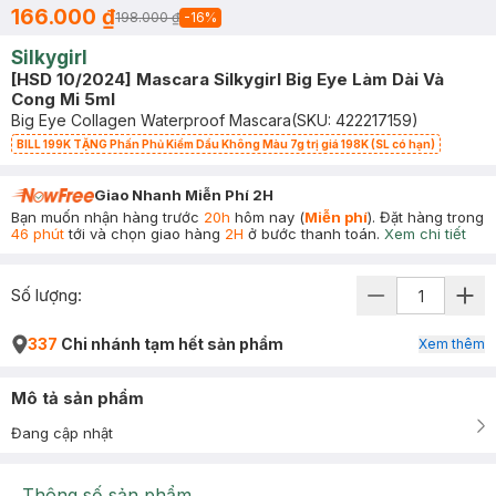
166.000 ₫
198.000 ₫
-
16
%
Silkygirl
[HSD 10/2024] Mascara Silkygirl Big Eye Làm Dài Và
Cong Mi 5ml
Big Eye Collagen Waterproof Mascara
(SKU:
422217159
)
BILL 199K TẶNG Phấn Phủ Kiềm Dầu Không Màu 7g trị giá 198K (SL có hạn)
Giao Nhanh Miễn Phí 2H
Bạn muốn nhận hàng trước
20h
hôm nay (
Miễn phí
). Đặt hàng trong
46 phút
tới và chọn giao hàng
2H
ở bước thanh toán.
Xem chi tiết
Số lượng:
337
Chi nhánh tạm hết sản phẩm
Xem thêm
Mô tả sản phẩm
Đang cập nhật
Thông số sản phẩm