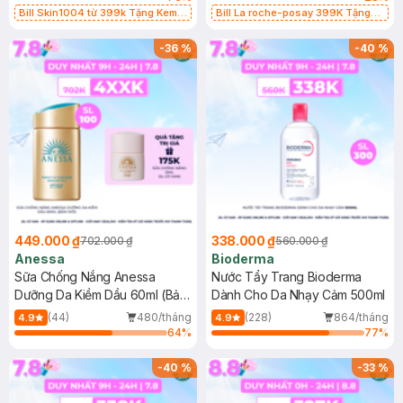
Bill Skin1004 từ 399k Tặng Kem
Bill La roche-posay 399K Tặng
Chống Nắng Cho Da Nhạy Cảm
Gel rửa mặt da dầu nhạy cảm 50ml
SPF 50+ 20ml (SL Có Hạn)
(SL có hạn)
-
36
%
-
40
%
449.000 ₫
338.000 ₫
702.000 ₫
560.000 ₫
Anessa
Bioderma
Sữa Chống Nắng Anessa
Nước Tẩy Trang Bioderma
Dưỡng Da Kiềm Dầu 60ml (Bản
Dành Cho Da Nhạy Cảm 500ml
Mới)
(44)
480/tháng
(228)
864/tháng
4.9
4.9
64
%
77
%
-
40
%
-
33
%