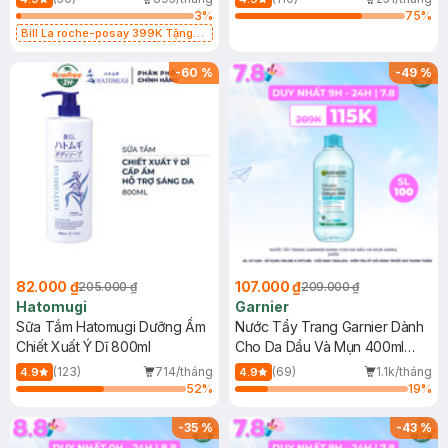
3
%
75
%
Bill La roche-posay 399K Tặng
Gel rửa mặt da dầu nhạy cảm 50ml
(SL có hạn)
-
60
%
-
49
%
82.000 ₫
107.000 ₫
205.000 ₫
209.000 ₫
Hatomugi
Garnier
Sữa Tắm Hatomugi Dưỡng Ẩm
Nước Tẩy Trang Garnier Dành
Chiết Xuất Ý Dĩ 800ml
Cho Da Dầu Và Mụn 400ml
(Mới)
(123)
714/tháng
(69)
1.1k/tháng
4.9
4.9
52
%
19
%
-
35
%
-
43
%