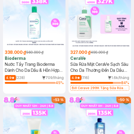
338.000 ₫
327.000 ₫
560.000 ₫
490.000 ₫
Bioderma
CeraVe
Nước Tẩy Trang Bioderma
Sữa Rửa Mặt CeraVe Sạch Sâu
Dành Cho Da Dầu & Hỗn Hợp
Cho Da Thường Đến Da Dầu
500ml
473ml
(228)
709/tháng
(116)
1.6k/tháng
4.9
4.9
45
%
84
%
Bill Cerave 299K Tặng Sữa Rửa
Mặt Cerave 30ml (SL có hạn)
-
53
%
-
50
%