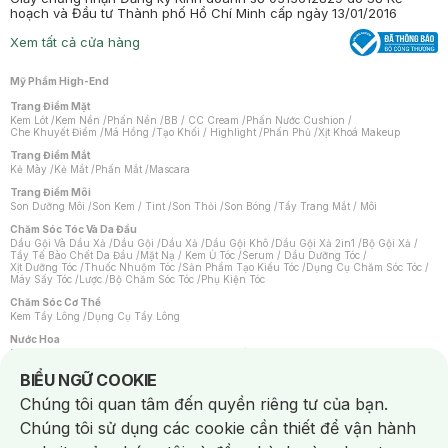
hoạch và Đầu tư Thành phố Hồ Chí Minh cấp ngày 13/01/2016
Xem tất cả cửa hàng
Mỹ Phẩm High-End
Trang Điểm Mặt
Kem Lót
/
Kem Nền
/
Phấn Nền
/
BB / CC Cream
/
Phấn Nước Cushion
/
Che Khuyết Điểm
/
Má Hồng
/
Tạo Khối / Highlight
/
Phấn Phủ
/
Xịt Khoá Makeup
Trang Điểm Mắt
Kẻ Mày
/
Kẻ Mắt
/
Phấn Mắt
/
Mascara
Trang Điểm Môi
Son Dưỡng Môi
/
Son Kem / Tint
/
Son Thỏi
/
Son Bóng
/
Tẩy Trang Mắt / Môi
Chăm Sóc Tóc Và Da Đầu
Dầu Gội Và Dầu Xả
/
Dầu Gội
/
Dầu Xả
/
Dầu Gội Khô
/
Dầu Gội Xả 2in1
/
Bộ Gội Xả
/
Tẩy Tế Bào Chết Da Đầu
/
Mặt Nạ / Kem Ủ Tóc
/
Serum / Dầu Dưỡng Tóc
/
Xịt Dưỡng Tóc
/
Thuốc Nhuộm Tóc
/
Sản Phẩm Tạo Kiểu Tóc
/
Dụng Cụ Chăm Sóc Tóc
/
Máy Sấy Tóc
/
Lược
/
Bộ Chăm Sóc Tóc
/
Phụ Kiện Tóc
Chăm Sóc Cơ Thể
Kem Tẩy Lông
/
Dụng Cụ Tẩy Lông
Nước Hoa
Nước Hoa Nữ
/
Nước Hoa Nam
/
Nước Hoa Cao Cấp
/
Xịt Thơm Toàn Thân
/
Nước Hoa Vùng Kín
Notice about cookies usage
BIỂU NGỮ COOKIE
Chăm Sóc Cá Nhân
Chúng tôi quan tâm đến quyền riêng tư của bạn.
Chống Muỗi
/
Khẩu Trang
/
Máy Massage
/
Mặt Nạ Xông Hơi
/
Nước Rửa Tay
/
Sản Phẩm Chăm Sóc Khác
/
Bàn Chải Đánh Răng
/
Bàn Chải Điện
/
Chúng tôi sử dụng các cookie cần thiết để vận hành
Hỗ Trợ Trắng Răng
/
Kem Đánh Răng
/
Máy Tăm Nước
/
Nước Súc Miệng
/
Tăm / Chỉ Nha Khoa
/
Xịt Thơm Miệng
/
Dung Dịch Vệ Sinh
/
Dưỡng Vùng Kín
/