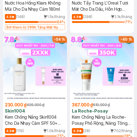
Nước Hoa Hồng Klairs Không
Nước Tẩy Trang L'Oreal Tươi
Mùi Cho Da Nhạy Cảm 180ml
Mát Cho Da Dầu, Hỗn Hợp
400ml
(148)
1.5k/tháng
(298)
2.1k/tháng
4.8
4.8
64
%
71
%
Bill Klairs từ 299k Tặng Mặt Nạ
Làm Dịu Da & Kiểm Soát Dầu Nhờn
25ml (SL Có Hạn)
-
54
%
-
40
%
230.000 ₫
367.000 ₫
495.000 ₫
610.000 ₫
Skin1004
La Roche-Posay
Kem Chống Nắng Skin1004
Kem Chống Nắng La Roche-
Cho Da Nhạy Cảm SPF 50+
Posay Phổ Rộng, Nâng Tông
50ml
Kiềm Dầu 50ml
(119)
1.0k/tháng
(28)
702/tháng
4.8
4.9
75
%
28
%