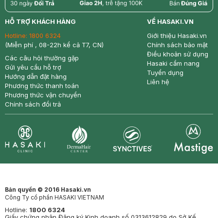
return
nowfree
price
HỖ TRỢ KHÁCH HÀNG
VỀ HASAKI.VN
Hotline:
1800 6324
Giới thiệu Hasaki.vn
(Miễn phí , 08-22h kể cả T7, CN)
Chính sách bảo mật
Điều khoản sử dụng
Các câu hỏi thường gặp
Hasaki cẩm nang
Gửi yêu cầu hỗ trợ
Tuyển dụng
Hướng dẫn đặt hàng
Liên hệ
Phương thức thanh toán
Phương thức vận chuyển
Chính sách đổi trả
Synctives
Clinic
Dermahair
Mastige
Bản quyền © 2016 Hasaki.vn
Công Ty cổ phần HASAKI VIETNAM
Hotline:
1800 6324
Giấy chứng nhận Đăng ký Kinh doanh số 0313612829 do Sở Kế