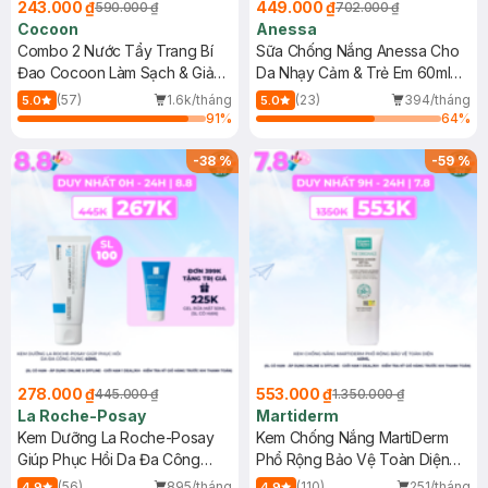
243.000 ₫
449.000 ₫
590.000 ₫
702.000 ₫
Cocoon
Anessa
Combo 2 Nước Tẩy Trang Bí
Sữa Chống Nắng Anessa Cho
Đao Cocoon Làm Sạch & Giảm
Da Nhạy Cảm & Trẻ Em 60ml
Dầu 500ml
(Mới)
(57)
1.6k/tháng
(23)
394/tháng
5.0
5.0
91
%
64
%
-
38
%
-
59
%
278.000 ₫
553.000 ₫
445.000 ₫
1.350.000 ₫
La Roche-Posay
Martiderm
Kem Dưỡng La Roche-Posay
Kem Chống Nắng MartiDerm
Giúp Phục Hồi Da Đa Công
Phổ Rộng Bảo Vệ Toàn Diện
Dụng 40ml
40ml
(56)
895/tháng
(110)
251/tháng
4.9
4.9