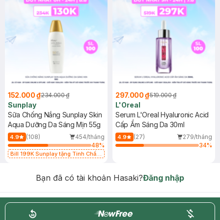
152.000 ₫
297.000 ₫
234.000 ₫
519.000 ₫
Sunplay
L'Oreal
Sữa Chống Nắng Sunplay Skin
Serum L'Oreal Hyaluronic Acid
Aqua Dưỡng Da Sáng Mịn 55g
Cấp Ẩm Sáng Da 30ml
(108)
454/tháng
(27)
279/tháng
4.9
4.9
48
%
34
%
Bill 199K Sunplay tặng Tinh Chất
Chống Nắng 7g trị giá 30K (SL có
hạn)
Bạn đã có tài khoản Hasaki?
Đăng nhập