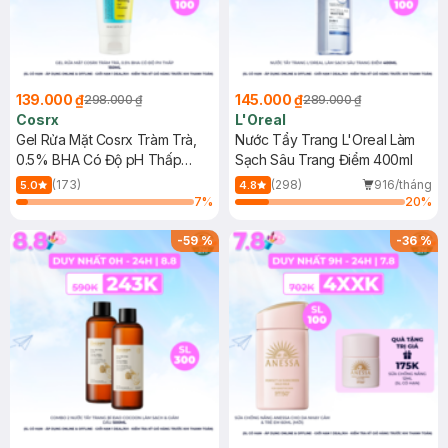
139.000 ₫
145.000 ₫
298.000 ₫
289.000 ₫
Cosrx
L'Oreal
Gel Rửa Mặt Cosrx Tràm Trà,
Nước Tẩy Trang L'Oreal Làm
0.5% BHA Có Độ pH Thấp
Sạch Sâu Trang Điểm 400ml
150ml
(173)
(298)
916/tháng
5.0
4.8
7
%
20
%
-
59
%
-
36
%