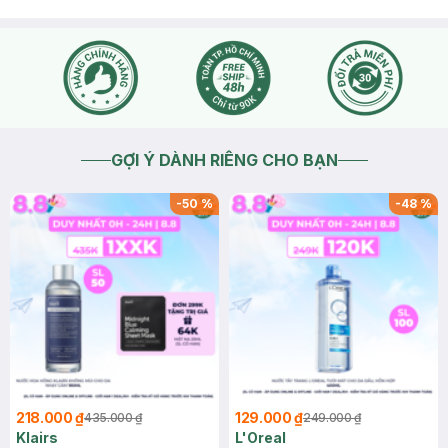
GỢI Ý DÀNH RIÊNG CHO BẠN
-
50
%
-
48
%
218.000 ₫
129.000 ₫
435.000 ₫
249.000 ₫
Klairs
L'Oreal