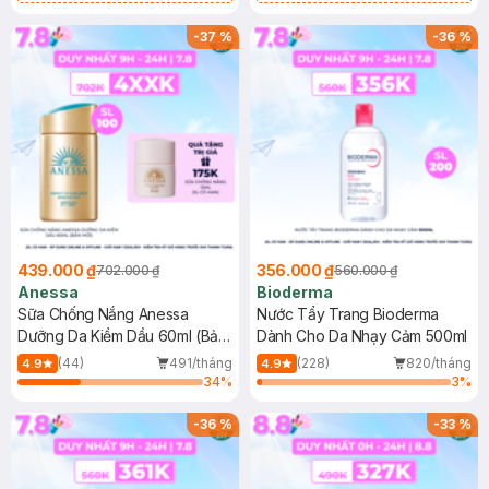
Chống Nắng Cho Da Nhạy Cảm
Gel rửa mặt da dầu nhạy cảm 50ml
SPF 50+ 20ml (SL Có Hạn)
(SL có hạn)
-
37
%
-
36
%
439.000 ₫
356.000 ₫
702.000 ₫
560.000 ₫
Anessa
Bioderma
Sữa Chống Nắng Anessa
Nước Tẩy Trang Bioderma
Dưỡng Da Kiềm Dầu 60ml (Bản
Dành Cho Da Nhạy Cảm 500ml
Mới)
(44)
491/tháng
(228)
820/tháng
4.9
4.9
34
%
3
%
-
36
%
-
33
%