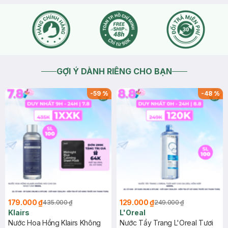
GỢI Ý DÀNH RIÊNG CHO BẠN
-
59
%
-
48
%
179.000 ₫
129.000 ₫
435.000 ₫
249.000 ₫
Klairs
L'Oreal
Nước Hoa Hồng Klairs Không
Nước Tẩy Trang L'Oreal Tươi