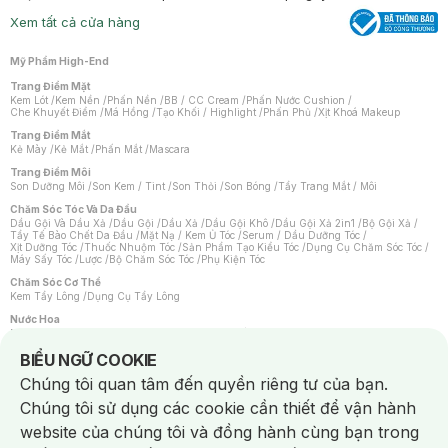
Xem tất cả cửa hàng
Mỹ Phẩm High-End
Trang Điểm Mặt
Kem Lót
/
Kem Nền
/
Phấn Nền
/
BB / CC Cream
/
Phấn Nước Cushion
/
Che Khuyết Điểm
/
Má Hồng
/
Tạo Khối / Highlight
/
Phấn Phủ
/
Xịt Khoá Makeup
Trang Điểm Mắt
Kẻ Mày
/
Kẻ Mắt
/
Phấn Mắt
/
Mascara
Trang Điểm Môi
Son Dưỡng Môi
/
Son Kem / Tint
/
Son Thỏi
/
Son Bóng
/
Tẩy Trang Mắt / Môi
Chăm Sóc Tóc Và Da Đầu
Dầu Gội Và Dầu Xả
/
Dầu Gội
/
Dầu Xả
/
Dầu Gội Khô
/
Dầu Gội Xả 2in1
/
Bộ Gội Xả
/
Tẩy Tế Bào Chết Da Đầu
/
Mặt Nạ / Kem Ủ Tóc
/
Serum / Dầu Dưỡng Tóc
/
Xịt Dưỡng Tóc
/
Thuốc Nhuộm Tóc
/
Sản Phẩm Tạo Kiểu Tóc
/
Dụng Cụ Chăm Sóc Tóc
/
Máy Sấy Tóc
/
Lược
/
Bộ Chăm Sóc Tóc
/
Phụ Kiện Tóc
Chăm Sóc Cơ Thể
Kem Tẩy Lông
/
Dụng Cụ Tẩy Lông
Nước Hoa
Nước Hoa Nữ
/
Nước Hoa Nam
/
Nước Hoa Cao Cấp
/
Xịt Thơm Toàn Thân
/
Nước Hoa Vùng Kín
Notice about cookies usage
BIỂU NGỮ COOKIE
Chăm Sóc Cá Nhân
Chúng tôi quan tâm đến quyền riêng tư của bạn.
Chống Muỗi
/
Khẩu Trang
/
Máy Massage
/
Mặt Nạ Xông Hơi
/
Nước Rửa Tay
/
Sản Phẩm Chăm Sóc Khác
/
Bàn Chải Đánh Răng
/
Bàn Chải Điện
/
Chúng tôi sử dụng các cookie cần thiết để vận hành
Hỗ Trợ Trắng Răng
/
Kem Đánh Răng
/
Máy Tăm Nước
/
Nước Súc Miệng
/
Tăm / Chỉ Nha Khoa
/
Xịt Thơm Miệng
/
Dung Dịch Vệ Sinh
/
Dưỡng Vùng Kín
/
website của chúng tôi và đồng hành cùng bạn trong
Khăn Ướt Vệ Sinh Vùng Kín
/
Băng Vệ Sinh
/
Tampon
/
Bọt Cạo Râu
/
Dao Cạo Râu
/
Máy Cạo Râu