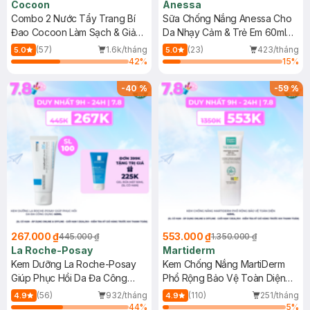
Cocoon
Anessa
Combo 2 Nước Tẩy Trang Bí
Sữa Chống Nắng Anessa Cho
Đao Cocoon Làm Sạch & Giảm
Da Nhạy Cảm & Trẻ Em 60ml
Dầu 500ml
(Mới)
(57)
1.6k/tháng
(23)
423/tháng
5.0
5.0
42
%
15
%
-
40
%
-
59
%
267.000 ₫
553.000 ₫
445.000 ₫
1.350.000 ₫
La Roche-Posay
Martiderm
Kem Dưỡng La Roche-Posay
Kem Chống Nắng MartiDerm
Giúp Phục Hồi Da Đa Công
Phổ Rộng Bảo Vệ Toàn Diện
Dụng 40ml
40ml
(56)
932/tháng
(110)
251/tháng
4.9
4.9
44
%
5
%