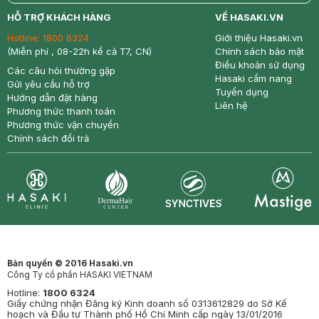
return
nowfree
price
HỖ TRỢ KHÁCH HÀNG
VỀ HASAKI.VN
Hotline:
1800 6324
Giới thiệu Hasaki.vn
(Miễn phí , 08-22h kể cả T7, CN)
Chính sách bảo mật
Điều khoản sử dụng
Các câu hỏi thường gặp
Hasaki cẩm nang
Gửi yêu cầu hỗ trợ
Tuyển dụng
Hướng dẫn đặt hàng
Liên hệ
Phương thức thanh toán
Phương thức vận chuyển
Chính sách đổi trả
Synctives
Clinic
Dermahair
Mastige
Bản quyền © 2016 Hasaki.vn
Công Ty cổ phần HASAKI VIETNAM
Hotline:
1800 6324
Giấy chứng nhận Đăng ký Kinh doanh số 0313612829 do Sở Kế
hoạch và Đầu tư Thành phố Hồ Chí Minh cấp ngày 13/01/2016