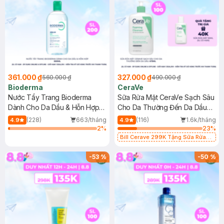
361.000 ₫
327.000 ₫
560.000 ₫
490.000 ₫
Bioderma
CeraVe
Nước Tẩy Trang Bioderma
Sữa Rửa Mặt CeraVe Sạch Sâu
Dành Cho Da Dầu & Hỗn Hợp
Cho Da Thường Đến Da Dầu
500ml
473ml
(228)
663/tháng
(116)
1.6k/tháng
4.9
4.9
2
%
23
%
Bill Cerave 299K Tặng Sữa Rửa
Mặt Cerave 30ml (SL có hạn)
-
53
%
-
50
%