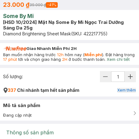
23.000 ₫
39.000 ₫
-
41
%
Some By Mi
[HSD 10/2024] Mặt Nạ Some By Mi Ngọc Trai Dưỡng
Sáng Da 25g
Diamond Brightening Sheet Mask
(SKU:
422217755
)
Giao Nhanh Miễn Phí 2H
Bạn muốn nhận hàng trước
12h
hôm nay (
Miễn phí
). Đặt hàng trong
17 phút
tới và chọn giao hàng
2H
ở bước thanh toán.
Xem chi tiết
Số lượng:
337
Chi nhánh tạm hết sản phẩm
Xem thêm
Mô tả sản phẩm
Đang cập nhật
Thông số sản phẩm