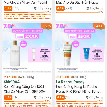
Mùi Cho Da Nhạy Cảm 180ml
Mát Cho Da Dầu, Hỗn Hợp
400ml
(148)
1.8k/tháng
(298)
2.1k/tháng
4.8
4.8
60
%
2
%
Bill Klairs từ 299k Tặng Mặt Nạ
Làm Dịu Da & Kiểm Soát Dầu Nhờn
25ml (SL Có Hạn)
-
52
%
-
43
%
237.000 ₫
350.000 ₫
495.000 ₫
610.000 ₫
Skin1004
La Roche-Posay
Kem Chống Nắng Skin1004
Kem Chống Nắng La Roche-
Cho Da Nhạy Cảm SPF 50+
Posay Phổ Rộng, Nâng Tông
50ml
Kiềm Dầu 50ml
(119)
1.0k/tháng
(28)
736/tháng
4.8
4.9
25
%
49
%
Bill Skin1004 từ 399k Tặng Kem
Bill La roche-posay 399K Tặng