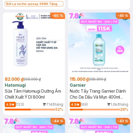
Bill La roche-posay 399K Tặng
Gel rửa mặt da dầu nhạy cảm 50ml
(SL có hạn)
-
60
%
-
45
%
82.000 ₫
115.000 ₫
205.000 ₫
209.000 ₫
Hatomugi
Garnier
Sữa Tắm Hatomugi Dưỡng Ẩm
Nước Tẩy Trang Garnier Dành
Chiết Xuất Ý Dĩ 800ml
Cho Da Dầu Và Mụn 400ml
(Mới)
(123)
714/tháng
(69)
1.0k/tháng
4.9
4.9
52
%
26
%
-
44
%
-
43
%