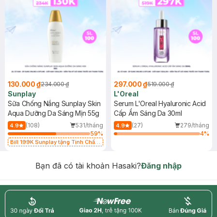
130.000 ₫
297.000 ₫
234.000 ₫
519.000 ₫
Sunplay
L'Oreal
Sữa Chống Nắng Sunplay Skin
Serum L'Oreal Hyaluronic Acid
Aqua Dưỡng Da Sáng Mịn 55g
Cấp Ẩm Sáng Da 30ml
(108)
531/tháng
(27)
279/tháng
4.9
4.9
59
%
4
%
Bill 199K Sunplay tặng Tinh Chất
Chống Nắng 7g trị giá 30K (SL có
hạn)
Bạn đã có tài khoản Hasaki?
Đăng nhập