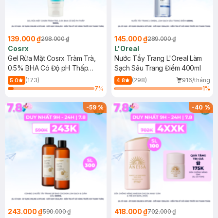
139.000 ₫
145.000 ₫
298.000 ₫
289.000 ₫
Cosrx
L'Oreal
Gel Rửa Mặt Cosrx Tràm Trà,
Nước Tẩy Trang L'Oreal Làm
0.5% BHA Có Độ pH Thấp
Sạch Sâu Trang Điểm 400ml
150ml
(173)
(298)
916/tháng
5.0
4.8
7
%
1
%
-
59
%
-
40
%
243.000 ₫
418.000 ₫
590.000 ₫
702.000 ₫