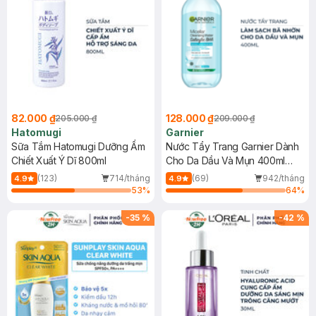
82.000 ₫
128.000 ₫
205.000 ₫
209.000 ₫
Hatomugi
Garnier
Sữa Tắm Hatomugi Dưỡng Ẩm
Nước Tẩy Trang Garnier Dành
Chiết Xuất Ý Dĩ 800ml
Cho Da Dầu Và Mụn 400ml
(Mới)
(123)
714/tháng
(69)
942/tháng
4.9
4.9
53
%
64
%
-
35
%
-
42
%