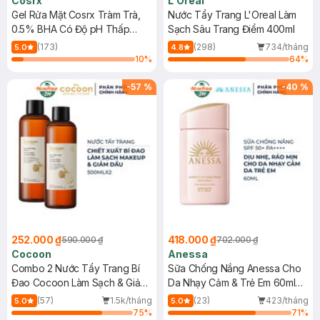
Cosrx
L'Oreal
Gel Rửa Mặt Cosrx Tràm Trà,
Nước Tẩy Trang L'Oreal Làm
0.5% BHA Có Độ pH Thấp
Sạch Sâu Trang Điểm 400ml
150ml
(173)
(298)
734/tháng
5.0
4.8
10
%
64
%
-
57
%
-
40
%
252.000 ₫
418.000 ₫
590.000 ₫
702.000 ₫
Cocoon
Anessa
Combo 2 Nước Tẩy Trang Bí
Sữa Chống Nắng Anessa Cho
Đao Cocoon Làm Sạch & Giảm
Da Nhạy Cảm & Trẻ Em 60ml
Dầu 500ml
(Mới)
(57)
1.5k/tháng
(23)
423/tháng
5.0
5.0
75
%
71
%