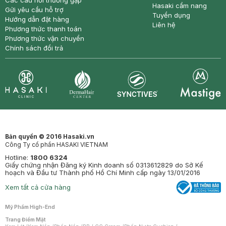
Các câu hỏi thường gặp
Hasaki cẩm nang
Gửi yêu cầu hỗ trợ
Tuyển dụng
Hướng dẫn đặt hàng
Liên hệ
Phương thức thanh toán
Phương thức vận chuyển
Chính sách đổi trả
Synctives
Clinic
Dermahair
Mastige
Bản quyền © 2016 Hasaki.vn
Công Ty cổ phần HASAKI VIETNAM
Hotline:
1800 6324
Giấy chứng nhận Đăng ký Kinh doanh số 0313612829 do Sở Kế
hoạch và Đầu tư Thành phố Hồ Chí Minh cấp ngày 13/01/2016
Xem tất cả cửa hàng
Mỹ Phẩm High-End
Trang Điểm Mặt