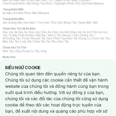
Kem Lót
/
Kem Nền
/
Phấn Nền
/
BB / CC Cream
/
Phấn Nước Cushion
/
Che Khuyết Điểm
/
Má Hồng
/
Tạo Khối / Highlight
/
Phấn Phủ
/
Xịt Khoá Makeup
Trang Điểm Mắt
Kẻ Mày
/
Kẻ Mắt
/
Phấn Mắt
/
Mascara
Trang Điểm Môi
Son Dưỡng Môi
/
Son Kem / Tint
/
Son Thỏi
/
Son Bóng
/
Tẩy Trang Mắt / Môi
Chăm Sóc Tóc Và Da Đầu
Dầu Gội Và Dầu Xả
/
Dầu Gội
/
Dầu Xả
/
Dầu Gội Khô
/
Dầu Gội Xả 2in1
/
Bộ Gội Xả
/
Tẩy Tế Bào Chết Da Đầu
/
Mặt Nạ / Kem Ủ Tóc
/
Serum / Dầu Dưỡng Tóc
/
Xịt Dưỡng Tóc
/
Thuốc Nhuộm Tóc
/
Sản Phẩm Tạo Kiểu Tóc
/
Dụng Cụ Chăm Sóc Tóc
/
Máy Sấy Tóc
/
Lược
/
Bộ Chăm Sóc Tóc
/
Phụ Kiện Tóc
Chăm Sóc Cơ Thể
Kem Tẩy Lông
/
Dụng Cụ Tẩy Lông
Nước Hoa
Nước Hoa Nữ
/
Nước Hoa Nam
/
Nước Hoa Cao Cấp
/
Xịt Thơm Toàn Thân
/
Nước Hoa Vùng Kín
Notice about cookies usage
BIỂU NGỮ COOKIE
Chăm Sóc Cá Nhân
Chúng tôi quan tâm đến quyền riêng tư của bạn.
Chống Muỗi
/
Khẩu Trang
/
Máy Massage
/
Mặt Nạ Xông Hơi
/
Nước Rửa Tay
/
Sản Phẩm Chăm Sóc Khác
/
Bàn Chải Đánh Răng
/
Bàn Chải Điện
/
Chúng tôi sử dụng các cookie cần thiết để vận hành
Hỗ Trợ Trắng Răng
/
Kem Đánh Răng
/
Máy Tăm Nước
/
Nước Súc Miệng
/
Tăm / Chỉ Nha Khoa
/
Xịt Thơm Miệng
/
Dung Dịch Vệ Sinh
/
Dưỡng Vùng Kín
/
website của chúng tôi và đồng hành cùng bạn trong
Khăn Ướt Vệ Sinh Vùng Kín
/
Băng Vệ Sinh
/
Tampon
/
Bọt Cạo Râu
/
Dao Cạo Râu
/
Máy Cạo Râu
suốt quá trình điều hướng. Với sự đồng ý của bạn,
Vấn Đề Về Da
chúng tôi và các đối tác của chúng tôi cũng sử dụng
Da Dầu / Lỗ Chân Lông To
/
Da Khô / Mất Nước
/
Da Lão Hóa
/
Da Mụn
/
Da Nhạy Cảm / Kích Ứng
/
Da Xỉn Màu
/
Thâm / Nám / Tàn Nhang
/
cookie để theo dõi các hoạt động trực tuyến của
Quầng Thâm & Bọng Mắt
/
Sẹo
/
Viêm Da Cơ Địa
bạn, đề xuất nội dung và quảng cáo phù hợp với sở
Dụng Cụ / Phụ Kiện Chăm Sóc Da
Chat i
Bông Tẩy Trang
/
Khăn Lau Mặt Khô
/
Dụng Cụ / Máy Rửa Mặt
/
Máy Chăm Sóc Da
/