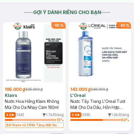
GỢI Ý DÀNH RIÊNG CHO BẠN
-
55
%
-
43
%
195.000 ₫
143.000 ₫
435.000 ₫
249.000 ₫
Klairs
L'Oreal
Nước Hoa Hồng Klairs Không
Nước Tẩy Trang L'Oreal Tươi
Mùi Cho Da Nhạy Cảm 180ml
Mát Cho Da Dầu, Hỗn Hợp
400ml
(148)
1.7k/tháng
(298)
1.9k/tháng
4.8
4.8
15
%
64
%
Bill Klairs từ 299k Tặng Mặt Nạ
Làm Dịu Da & Kiểm Soát Dầu Nhờn