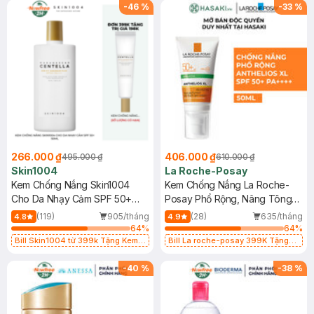
25ml (SL Có Hạn)
-
46
%
-
33
%
266.000 ₫
406.000 ₫
495.000 ₫
610.000 ₫
Skin1004
La Roche-Posay
Kem Chống Nắng Skin1004
Kem Chống Nắng La Roche-
Cho Da Nhạy Cảm SPF 50+
Posay Phổ Rộng, Nâng Tông
50ml
Kiềm Dầu 50ml
(119)
905/tháng
(28)
635/tháng
4.8
4.9
64
%
64
%
Bill Skin1004 từ 399k Tặng Kem
Bill La roche-posay 399K Tặng
Chống Nắng Cho Da Nhạy Cảm
Gel rửa mặt da dầu nhạy cảm 50ml
SPF 50+ 20ml (SL Có Hạn)
(SL có hạn)
-
40
%
-
38
%