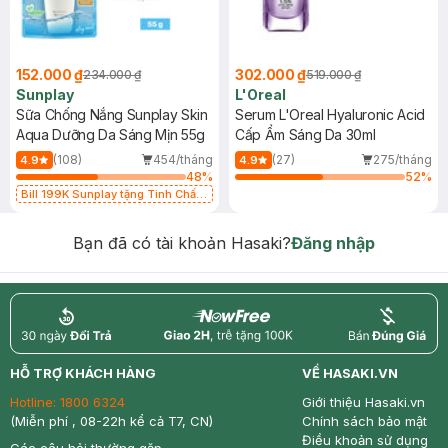
152.000 ₫
302.000 ₫
234.000 ₫
519.000 ₫
Sunplay
L'Oreal
Sữa Chống Nắng Sunplay Skin
Serum L'Oreal Hyaluronic Acid
Aqua Dưỡng Da Sáng Mịn 55g
Cấp Ẩm Sáng Da 30ml
(108)
454/tháng
(27)
275/tháng
4.9
4.9
48
%
52
%
Bill 199K Sunplay tặng Tinh Chất
Chống Nắng 7g trị giá 30K (SL có
hạn)
Bạn đã có tài khoản Hasaki?
Đăng nhập
return
nowfree
price
HỖ TRỢ KHÁCH HÀNG
VỀ HASAKI.VN
Hotline:
1800 6324
Giới thiệu Hasaki.vn
(Miễn phí , 08-22h kể cả T7, CN)
Chính sách bảo mật
Điều khoản sử dụng