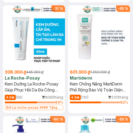
-
31
%
-
55
%
308.000 ₫
601.000 ₫
445.000 ₫
1.350.000 ₫
La Roche-Posay
Martiderm
Kem Dưỡng La Roche-Posay
Kem Chống Nắng MartiDerm
Giúp Phục Hồi Da Đa Công
Phổ Rộng Bảo Vệ Toàn Diện
Dụng 40ml
40ml
(56)
808/tháng
(110)
231/tháng
4.9
4.9
64
%
62
%
Bill La roche-posay 399K Tặng
Gel rửa mặt da dầu nhạy cảm 50ml
(SL có hạn)
-
60
%
-
39
%