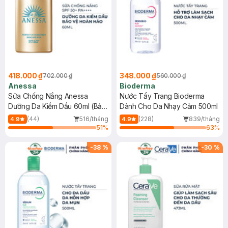
418.000 ₫
348.000 ₫
702.000 ₫
560.000 ₫
Anessa
Bioderma
Sữa Chống Nắng Anessa
Nước Tẩy Trang Bioderma
Dưỡng Da Kiềm Dầu 60ml (Bản
Dành Cho Da Nhạy Cảm 500ml
Mới)
(44)
516/tháng
(228)
839/tháng
4.9
4.9
51
%
63
%
-
38
%
-
30
%