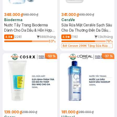
348.000 ₫
341.000 ₫
560.000 ₫
490.000 ₫
Bioderma
CeraVe
Nước Tẩy Trang Bioderma
Sữa Rửa Mặt CeraVe Sạch Sâu
Dành Cho Da Dầu & Hỗn Hợp
Cho Da Thường Đến Da Dầu
500ml
473ml
(228)
688/tháng
(116)
1.5k/tháng
4.9
4.9
63
%
76
%
Bill Cerave 299K Tặng Sữa Rửa
Mặt Cerave 30ml (SL có hạn)
-
53
%
-
37
%
139.000 ₫
181.000 ₫
298.000 ₫
289.000 ₫