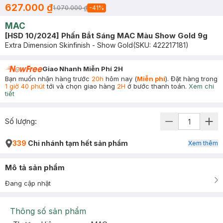
627.000 ₫
1.070.000 ₫
-
41
%
MAC
[HSD 10/2024] Phấn Bắt Sáng MAC Màu Show Gold 9g
Extra Dimension Skinfinish - Show Gold
(SKU:
422217181
)
Giao Nhanh Miễn Phí 2H
Bạn muốn nhận hàng trước
20h
hôm nay (
Miễn phí
). Đặt hàng trong
1 giờ 40 phút
tới và chọn giao hàng
2H
ở bước thanh toán.
Xem chi
tiết
Số lượng:
339
Chi nhánh tạm hết sản phẩm
Xem thêm
Mô tả sản phẩm
Đang cập nhật
Thông số sản phẩm