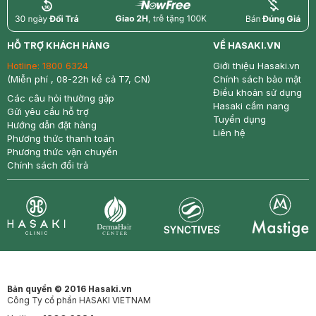
return
nowfree
price
HỖ TRỢ KHÁCH HÀNG
VỀ HASAKI.VN
Hotline:
1800 6324
Giới thiệu Hasaki.vn
(Miễn phí , 08-22h kể cả T7, CN)
Chính sách bảo mật
Điều khoản sử dụng
Các câu hỏi thường gặp
Hasaki cẩm nang
Gửi yêu cầu hỗ trợ
Tuyển dụng
Hướng dẫn đặt hàng
Liên hệ
Phương thức thanh toán
Phương thức vận chuyển
Chính sách đổi trả
Synctives
Clinic
Dermahair
Mastige
Bản quyền © 2016 Hasaki.vn
Công Ty cổ phần HASAKI VIETNAM