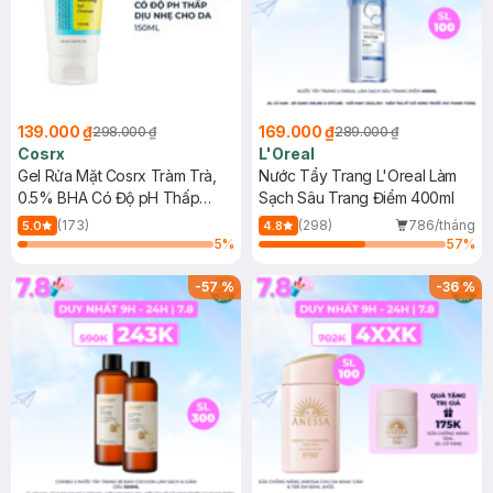
139.000 ₫
169.000 ₫
298.000 ₫
289.000 ₫
Cosrx
L'Oreal
Gel Rửa Mặt Cosrx Tràm Trà,
Nước Tẩy Trang L'Oreal Làm
0.5% BHA Có Độ pH Thấp
Sạch Sâu Trang Điểm 400ml
150ml
(173)
(298)
786/tháng
5.0
4.8
5
%
57
%
-
57
%
-
36
%