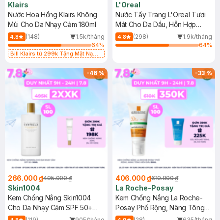
Klairs
L'Oreal
Nước Hoa Hồng Klairs Không
Nước Tẩy Trang L'Oreal Tươi
Mùi Cho Da Nhạy Cảm 180ml
Mát Cho Da Dầu, Hỗn Hợp
400ml
(148)
1.5k/tháng
(298)
1.9k/tháng
4.8
4.8
64
%
64
%
Bill Klairs từ 299k Tặng Mặt Nạ
Làm Dịu Da & Kiểm Soát Dầu Nhờn
25ml (SL Có Hạn)
-
46
%
-
33
%
266.000 ₫
406.000 ₫
495.000 ₫
610.000 ₫
Skin1004
La Roche-Posay
Kem Chống Nắng Skin1004
Kem Chống Nắng La Roche-
Cho Da Nhạy Cảm SPF 50+
Posay Phổ Rộng, Nâng Tông
50ml
Kiềm Dầu 50ml
(119)
905/tháng
(28)
635/tháng