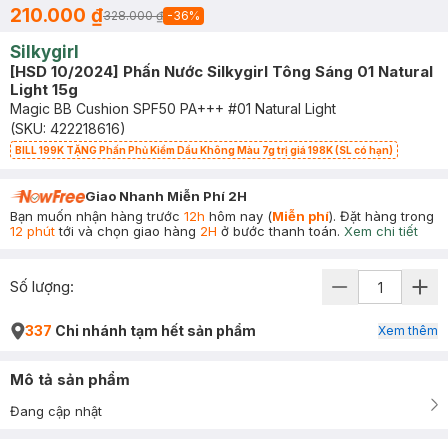
210.000 ₫
328.000 ₫
-
36
%
Silkygirl
[HSD 10/2024] Phấn Nước Silkygirl Tông Sáng 01 Natural
Light 15g
Magic BB Cushion SPF50 PA+++ #01 Natural Light
(SKU:
422218616
)
BILL 199K TẶNG Phấn Phủ Kiềm Dầu Không Màu 7g trị giá 198K (SL có hạn)
Giao Nhanh Miễn Phí 2H
Bạn muốn nhận hàng trước
12h
hôm nay (
Miễn phí
). Đặt hàng trong
12 phút
tới và chọn giao hàng
2H
ở bước thanh toán.
Xem chi tiết
Số lượng:
337
Chi nhánh tạm hết sản phẩm
Xem thêm
Mô tả sản phẩm
Đang cập nhật