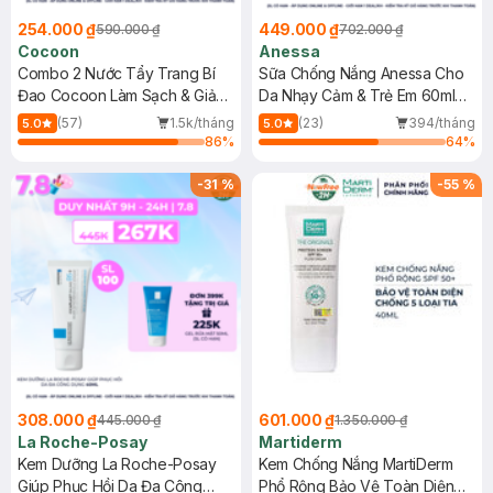
254.000 ₫
449.000 ₫
590.000 ₫
702.000 ₫
Cocoon
Anessa
Combo 2 Nước Tẩy Trang Bí
Sữa Chống Nắng Anessa Cho
Đao Cocoon Làm Sạch & Giảm
Da Nhạy Cảm & Trẻ Em 60ml
Dầu 500ml
(Mới)
(57)
1.5k/tháng
(23)
394/tháng
5.0
5.0
86
%
64
%
-
31
%
-
55
%
308.000 ₫
601.000 ₫
445.000 ₫
1.350.000 ₫
La Roche-Posay
Martiderm
Kem Dưỡng La Roche-Posay
Kem Chống Nắng MartiDerm
Giúp Phục Hồi Da Đa Công
Phổ Rộng Bảo Vệ Toàn Diện