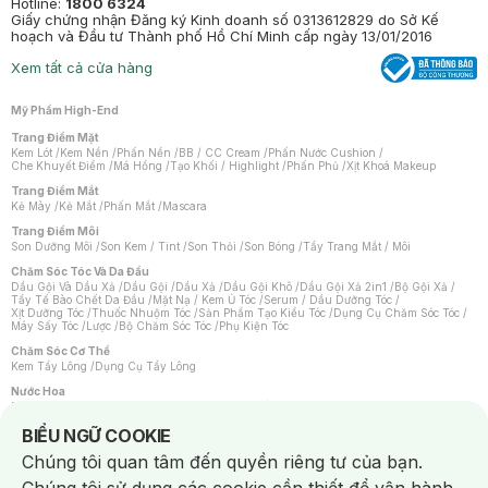
Hotline:
1800 6324
Giấy chứng nhận Đăng ký Kinh doanh số 0313612829 do Sở Kế
hoạch và Đầu tư Thành phố Hồ Chí Minh cấp ngày 13/01/2016
Xem tất cả cửa hàng
Mỹ Phẩm High-End
Trang Điểm Mặt
Kem Lót
/
Kem Nền
/
Phấn Nền
/
BB / CC Cream
/
Phấn Nước Cushion
/
Che Khuyết Điểm
/
Má Hồng
/
Tạo Khối / Highlight
/
Phấn Phủ
/
Xịt Khoá Makeup
Trang Điểm Mắt
Kẻ Mày
/
Kẻ Mắt
/
Phấn Mắt
/
Mascara
Trang Điểm Môi
Son Dưỡng Môi
/
Son Kem / Tint
/
Son Thỏi
/
Son Bóng
/
Tẩy Trang Mắt / Môi
Chăm Sóc Tóc Và Da Đầu
Dầu Gội Và Dầu Xả
/
Dầu Gội
/
Dầu Xả
/
Dầu Gội Khô
/
Dầu Gội Xả 2in1
/
Bộ Gội Xả
/
Tẩy Tế Bào Chết Da Đầu
/
Mặt Nạ / Kem Ủ Tóc
/
Serum / Dầu Dưỡng Tóc
/
Xịt Dưỡng Tóc
/
Thuốc Nhuộm Tóc
/
Sản Phẩm Tạo Kiểu Tóc
/
Dụng Cụ Chăm Sóc Tóc
/
Máy Sấy Tóc
/
Lược
/
Bộ Chăm Sóc Tóc
/
Phụ Kiện Tóc
Chăm Sóc Cơ Thể
Kem Tẩy Lông
/
Dụng Cụ Tẩy Lông
Nước Hoa
Nước Hoa Nữ
/
Nước Hoa Nam
/
Nước Hoa Cao Cấp
/
Xịt Thơm Toàn Thân
/
Nước Hoa Vùng Kín
Notice about cookies usage
BIỂU NGỮ COOKIE
Chăm Sóc Cá Nhân
Chúng tôi quan tâm đến quyền riêng tư của bạn.
Chống Muỗi
/
Khẩu Trang
/
Máy Massage
/
Mặt Nạ Xông Hơi
/
Nước Rửa Tay
/
Sản Phẩm Chăm Sóc Khác
/
Bàn Chải Đánh Răng
/
Bàn Chải Điện
/
Hỗ Trợ Trắng Răng
/
Kem Đánh Răng
/
Máy Tăm Nước
/
Nước Súc Miệng
/