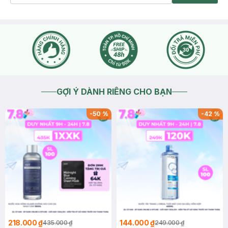
GỢI Ý DÀNH RIÊNG CHO BẠN
-
50
%
-
42
%
218.000 ₫
144.000 ₫
435.000 ₫
249.000 ₫