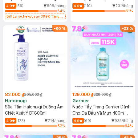
Dụng 40ml
40ml
(56)
808/tháng
(110)
231/tháng
4.9
4.9
64
%
61
%
Bill La roche-posay 399K Tặng
Gel rửa mặt da dầu nhạy cảm 50ml
(SL có hạn)
-
60
%
-
38
%
82.000 ₫
129.000 ₫
205.000 ₫
209.000 ₫
Hatomugi
Garnier
Sữa Tắm Hatomugi Dưỡng Ẩm
Nước Tẩy Trang Garnier Dành
Chiết Xuất Ý Dĩ 800ml
Cho Da Dầu Và Mụn 400ml
(Mới)
(123)
714/tháng
(69)
935/tháng
4.9
4.9
52
%
64
%
-
35
%
-
42
%