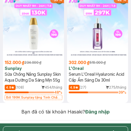
152.000 ₫
302.000 ₫
234.000 ₫
519.000 ₫
Sunplay
L'Oreal
Sữa Chống Nắng Sunplay Skin
Serum L'Oreal Hyaluronic Acid
Aqua Dưỡng Da Sáng Mịn 55g
Cấp Ẩm Sáng Da 30ml
(108)
454/tháng
(27)
275/tháng
4.9
4.9
48
%
39
%
Bill 199K Sunplay tặng Tinh Chất
Chống Nắng 7g trị giá 30K (SL có
hạn)
Bạn đã có tài khoản Hasaki?
Đăng nhập