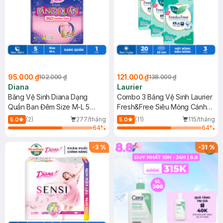
95.000 ₫
121.000 ₫
102.000 ₫
138.000 ₫
Diana
Laurier
Băng Vệ Sinh Diana Dạng
Combo 3 Băng Vệ Sinh Laurier
Quần Ban Đêm Size M-L 5
Fresh&Free Siêu Mỏng Cánh
Chiếc/Gói
20M
(2)
277/tháng
(11)
115/tháng
5.0
5.0
64
%
64
%
-
3
%
-
31
%