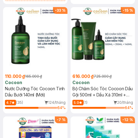
Tóc 50g trị gía 49K (SL có hạn)
-
33
%
-
15
%
110.000 ₫
616.000 ₫
165.000 ₫
725.000 ₫
Cocoon
Cocoon
Nước Dưỡng Tóc Cocoon Tinh
Bộ Chăm Sóc Tóc Cocoon Dầu
Dầu Bưởi 140ml (Mới)
Gội 500ml + Dầu Xả 310ml +
Nước Dưỡng Tóc Tinh Dầu
(35)
124/tháng
(1)
20/tháng
4.7
5.0
Bưởi 140ml
64
%
64
%
-
7
%
-
12
%