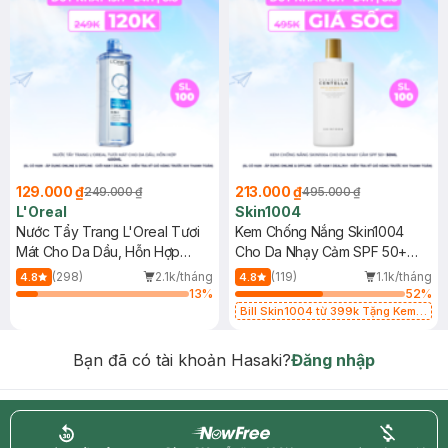
129.000 ₫
213.000 ₫
249.000 ₫
495.000 ₫
L'Oreal
Skin1004
Nước Tẩy Trang L'Oreal Tươi
Kem Chống Nắng Skin1004
Mát Cho Da Dầu, Hỗn Hợp
Cho Da Nhạy Cảm SPF 50+
400ml
50ml
(298)
2.1k/tháng
(119)
1.1k/tháng
4.8
4.8
13
%
52
%
Bill Skin1004 từ 399k Tặng Kem
Chống Nắng Cho Da Nhạy Cảm
SPF 50+ 20ml (SL Có Hạn)
Bạn đã có tài khoản Hasaki?
Đăng nhập