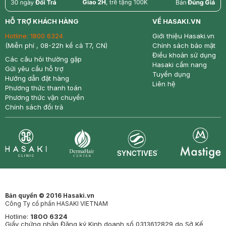
return
nowfree
price
HỖ TRỢ KHÁCH HÀNG
VỀ HASAKI.VN
Hotline:
1800 6324
Giới thiệu Hasaki.vn
(Miễn phí , 08-22h kể cả T7, CN)
Chính sách bảo mật
Điều khoản sử dụng
Các câu hỏi thường gặp
Hasaki cẩm nang
Gửi yêu cầu hỗ trợ
Tuyển dụng
Hướng dẫn đặt hàng
Liên hệ
Phương thức thanh toán
Phương thức vận chuyển
Chính sách đổi trả
Synctives
Clinic
Dermahair
Mastige
Bản quyền © 2016 Hasaki.vn
Công Ty cổ phần HASAKI VIETNAM
Hotline:
1800 6324
Giấy chứng nhận Đăng ký Kinh doanh số 0313612829 do Sở Kế