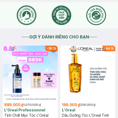
GỢI Ý DÀNH RIÊNG CHO BẠN
-
35
%
-
44
%
889.000 ₫
166.000 ₫
1.370.000 ₫
299.000 ₫
L'Oreal Professionnel
L'Oreal
Tinh Chất Mọc Tóc L'Oréal
Dầu Dưỡng Tóc L'Oreal Tinh