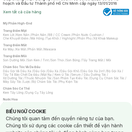
hoạch và Đầu tư Thành phố Hồ Chí Minh cấp ngày 13/01/2016
Xem tất cả cửa hàng
Mỹ Phẩm High-End
Trang Điểm Mặt
Kem Lót
/
Kem Nền
/
Phấn Nền
/
BB / CC Cream
/
Phấn Nước Cushion
/
Che Khuyết Điểm
/
Má Hồng
/
Tạo Khối / Highlight
/
Phấn Phủ
/
Xịt Khoá Makeup
Trang Điểm Mắt
Kẻ Mày
/
Kẻ Mắt
/
Phấn Mắt
/
Mascara
Trang Điểm Môi
Son Dưỡng Môi
/
Son Kem / Tint
/
Son Thỏi
/
Son Bóng
/
Tẩy Trang Mắt / Môi
Chăm Sóc Tóc Và Da Đầu
Dầu Gội Và Dầu Xả
/
Dầu Gội
/
Dầu Xả
/
Dầu Gội Khô
/
Dầu Gội Xả 2in1
/
Bộ Gội Xả
/
Tẩy Tế Bào Chết Da Đầu
/
Mặt Nạ / Kem Ủ Tóc
/
Serum / Dầu Dưỡng Tóc
/
Xịt Dưỡng Tóc
/
Thuốc Nhuộm Tóc
/
Sản Phẩm Tạo Kiểu Tóc
/
Dụng Cụ Chăm Sóc Tóc
/
Máy Sấy Tóc
/
Lược
/
Bộ Chăm Sóc Tóc
/
Phụ Kiện Tóc
Chăm Sóc Cơ Thể
Kem Tẩy Lông
/
Dụng Cụ Tẩy Lông
Nước Hoa
Nước Hoa Nữ
/
Nước Hoa Nam
/
Nước Hoa Cao Cấp
/
Xịt Thơm Toàn Thân
/
Nước Hoa Vùng Kín
Notice about cookies usage
BIỂU NGỮ COOKIE
Chăm Sóc Cá Nhân
Chúng tôi quan tâm đến quyền riêng tư của bạn.
Chống Muỗi
/
Khẩu Trang
/
Máy Massage
/
Mặt Nạ Xông Hơi
/
Nước Rửa Tay
/
Sản Phẩm Chăm Sóc Khác
/
Bàn Chải Đánh Răng
/
Bàn Chải Điện
/
Chúng tôi sử dụng các cookie cần thiết để vận hành
Hỗ Trợ Trắng Răng
/
Kem Đánh Răng
/
Máy Tăm Nước
/
Nước Súc Miệng
/
Tăm / Chỉ Nha Khoa
/
Xịt Thơm Miệng
/
Dung Dịch Vệ Sinh
/
Dưỡng Vùng Kín
/