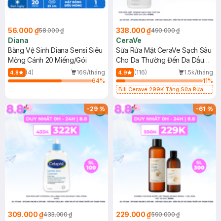
56.000 ₫
338.000 ₫
58.000 ₫
490.000 ₫
Diana
CeraVe
Băng Vệ Sinh Diana Sensi Siêu
Sữa Rửa Mặt CeraVe Sạch Sâu
Mỏng Cánh 20 Miếng/Gói
Cho Da Thường Đến Da Dầu
473ml
(4)
169/tháng
(116)
1.5k/tháng
4.8
4.9
64
%
11
%
Bill Cerave 299K Tặng Sữa Rửa
Mặt Cerave 30ml (SL có hạn)
-
29
%
-
61
%
309.000 ₫
229.000 ₫
433.000 ₫
590.000 ₫