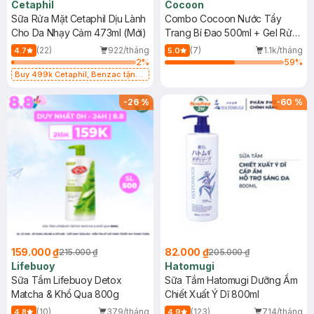
Cetaphil
Cocoon
Sữa Rửa Mặt Cetaphil Dịu Lành
Combo Cocoon Nước Tẩy
Cho Da Nhạy Cảm 473ml (Mới)
Trang Bí Đao 500ml + Gel Rửa
Mặt Bí Đao 310ml
(22)
922/tháng
(7)
1.1k/tháng
4.7
5.0
2
%
59
%
Buy 499k Cetaphil, Benzac tặng
Combo 2 Sữa Rửa Mặt 59ml(SL có
hạn)
-
26
%
-
60
%
159.000 ₫
82.000 ₫
215.000 ₫
205.000 ₫
Lifebuoy
Hatomugi
Sữa Tắm Lifebuoy Detox
Sữa Tắm Hatomugi Dưỡng Ẩm
Matcha & Khổ Qua 800g
Chiết Xuất Ý Dĩ 800ml
(10)
379/tháng
(123)
714/tháng
4.8
4.9