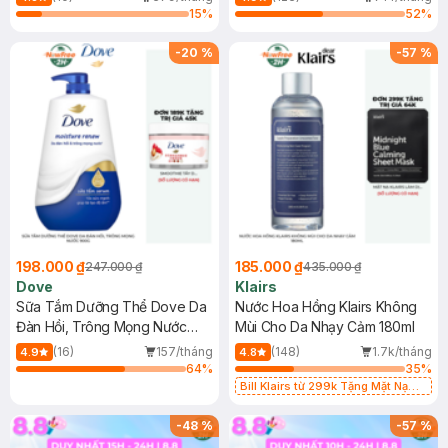
15
%
52
%
-
20
%
-
57
%
198.000 ₫
185.000 ₫
247.000 ₫
435.000 ₫
Dove
Klairs
Sữa Tắm Dưỡng Thể Dove Da
Nước Hoa Hồng Klairs Không
Đàn Hồi, Trông Mọng Nước
Mùi Cho Da Nhạy Cảm 180ml
900g
(16)
157/tháng
(148)
1.7k/tháng
4.9
4.8
64
%
35
%
Bill Klairs từ 299k Tặng Mặt Nạ
Làm Dịu Da & Kiểm Soát Dầu Nhờn
25ml (SL Có Hạn)
-
48
%
-
57
%