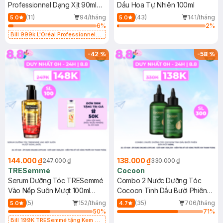
Professionnel Dạng Xịt 90ml
Dầu Hoa Tự Nhiên 100ml
(Mới)
(11)
94/tháng
(43)
141/tháng
5.0
5.0
6
%
2
%
Bill 999k L'Oréal Professionnel
Tặng Gương Cầm Tay (SL Có Hạn)
-
42
%
-
58
%
144.000 ₫
138.000 ₫
247.000 ₫
330.000 ₫
TRESemmé
Cocoon
Serum Dưỡng Tóc TRESemmé
Combo 2 Nước Dưỡng Tóc
Vào Nếp Suôn Mượt 100ml
Cocoon Tinh Dầu Bưởi Phiên
(Mới)
Bản Mới 140ml
(5)
152/tháng
(35)
706/tháng
5.0
4.7
50
%
71
%
Bill 199K TRESemmé tặng Kem Ủ