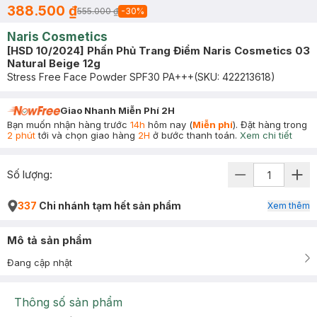
388.500 ₫
555.000 ₫
-
30
%
Naris Cosmetics
[HSD 10/2024] Phấn Phủ Trang Điểm Naris Cosmetics 03
Natural Beige 12g
Stress Free Face Powder SPF30 PA+++
(SKU:
422213618
)
Giao Nhanh Miễn Phí 2H
Bạn muốn nhận hàng trước
14h
hôm nay (
Miễn phí
). Đặt hàng trong
2 phút
tới và chọn giao hàng
2H
ở bước thanh toán.
Xem chi tiết
Số lượng:
337
Chi nhánh tạm hết sản phẩm
Xem thêm
Mô tả sản phẩm
Đang cập nhật
Thông số sản phẩm