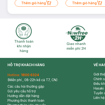
Thêm giỏ hàng
Thêm giỏ hàng
Thanh toán khi nhận hàng
Giao nhanh miễ
Thanh toán
Giao nhanh
khi nhận
miễn phí 2H
hàng
HỖ TRỢ KHÁCH HÀNG
VỀ HA
Giới th
Hotline:
1800 6324
Chính 
(Miễn phí , 08-22h kể cả T7, CN)
Điều k
Các câu hỏi thường gặp
Hasaki
Gửi yêu cầu hỗ trợ
Tuyển 
Hướng dẫn đặt hàng
Liên hệ
Phương thức thanh toán