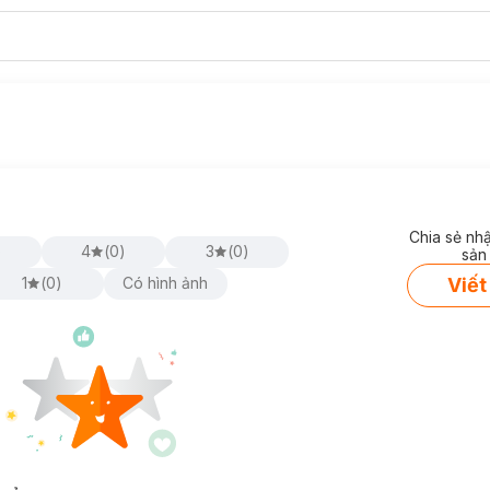
Chia sẻ nh
)
4
(
0
)
3
(
0
)
sản
Viết
1
(
0
)
Có hình ảnh