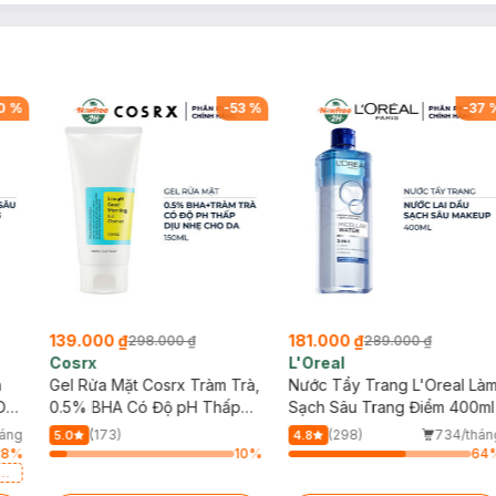
0
%
-
53
%
-
37
139.000 ₫
181.000 ₫
298.000 ₫
289.000 ₫
Cosrx
L'Oreal
h
Gel Rửa Mặt Cosrx Tràm Trà,
Nước Tẩy Trang L'Oreal Là
Da
0.5% BHA Có Độ pH Thấp
Sạch Sâu Trang Điểm 400ml
150ml
háng
(173)
(298)
734/thán
5.0
4.8
78
%
10
%
64
a