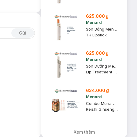
625.000 ₫
Menard
Son Bóng Menard TK Màu Cam Đào A200 3.2g
Gửi
TK Lipstick
625.000 ₫
Menard
Son Dưỡng Menard Giàu Ẩm Không Màu 3.2g
Lip Treatment Natural
634.000 ₫
Menard
Combo Menard Nước Uống 50mlx3chai + Kem Rửa Mặt 8g + Kem Tẩy Trang 8g
Reishi Ginseng W Gold + Lisciare Cleansing Cream A + Lisciare Washing Cream A
Xem thêm