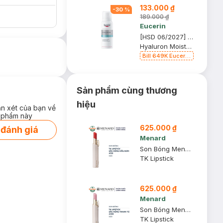
Phẩm trị giá 70K
133.000 ₫
-
30
%
(SL có hạn)
189.000 ₫
Eucerin
[HSD 06/2027] Xịt Dưỡng Ẩm Eucerin Cho Da Nhạy Cảm 50ml
Hyaluron Moistusing Mist Spray
Bill 649K Eucerin
Tặng Nước
Dưỡng Sáng Da
30ml trị giá 350K
(SL có hạn)
Sản phẩm cùng thương
hiệu
ận xét của bạn về
 phẩm này
625.000 ₫
 đánh giá
Menard
Son Bóng Menard TK Màu Hồng Mẫu Đơn A130 3.2g
TK Lipstick
625.000 ₫
Menard
Son Bóng Menard TK Màu Hồng Thanh Tú A300 3.2g
TK Lipstick