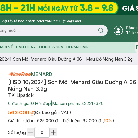
 Mặt
Tẩy tế bào chết
Bioderma
Nước Giặt
Bagsmart
Đăng 
Search icon
Tài kh
T
MỚI VỀ
BÁN CHẠY
CLINIC & SPA
DERMAHAIR
2024] Son Môi Menard Giàu Dưỡng A 36 - Màu Đỏ Nồng Nàn 3.2g
MENARD
[HSD 10/2024] Son Môi Menard Giàu Dưỡng A 36
Nồng Nàn 3.2g
TK Lipstick
0
đánh giá
|
0
Hỏi đáp
|
Mã sản phẩm:
422217379
563.000 ₫
(Đã bao gồm VAT)
Giá thị trường:
625.000 ₫
- Tiết kiệm:
62.000 ₫
(
10
%
)
Số lượng: