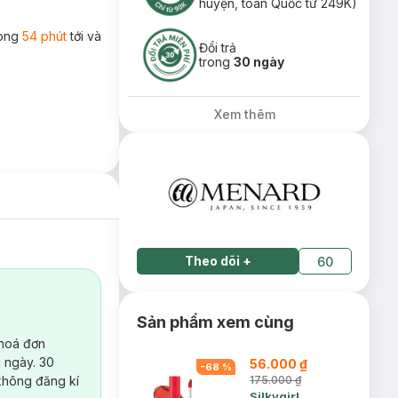
huyện, toàn Quốc từ 249K)
rong
54 phút
tới và
Đổi trả
trong
30 ngày
Xem thêm
Theo dõi
+
60
Sản phẩm xem cùng
 hoá đơn
 ngày. 30
56.000 ₫
-
68
%
không đăng kí
175.000 ₫
Silkygirl