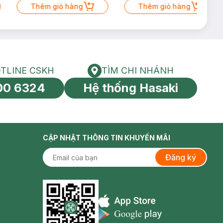
Thêm giỏ hàng
Thêm giỏ hàng
TLINE CSKH
TÌM CHI NHÁNH
HOTLINE CSKH
Tìm chi nhánh
00 6324
Hệ thống Hasaki
tín toàn cầu
CẬP NHẬT THÔNG TIN KHUYẾN MÃI
Đăng ký
Appstore icon