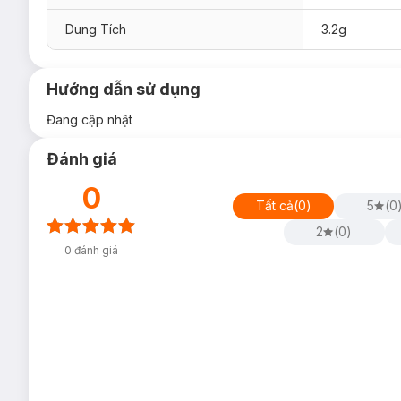
Dung Tích
3.2g
Hướng dẫn sử dụng
Đang cập nhật
Đánh giá
0
Tất cả
(
0
)
5
(
0
2
(
0
)
0
đánh giá