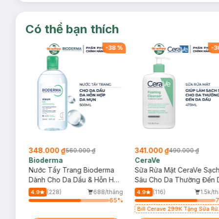
Có thể bạn thích
-
38
%
-
38
%
-
3
348.000 ₫
341.000 ₫
560.000 ₫
490.000 ₫
Bioderma
CeraVe
rma
Nước Tẩy Trang Bioderma
Sữa Rửa Mặt CeraVe Sạc
m
Dành Cho Da Dầu & Hỗn Hợp
Sâu Cho Da Thường Đến 
500ml
Dầu 473ml
/tháng
(228)
688/tháng
(116)
1.5k/t
4.9
4.9
65
%
65
%
Bill Cerave 299K Tặng Sữa Rử
Mặt Cerave 30ml (SL có hạn)