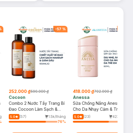
%
-
57
%
-
40
%
252.000 ₫
418.000 ₫
590.000 ₫
702.000 ₫
Cocoon
Anessa
m
Combo 2 Nước Tẩy Trang Bí
Sữa Chống Nắng Anessa
Đao Cocoon Làm Sạch &
Cho Da Nhạy Cảm & Trẻ Em
Giảm Dầu 500ml
60ml (Mới)
g
(57)
1.5k/tháng
(23)
423/tháng
5.0
5.0
%
76
%
73
%