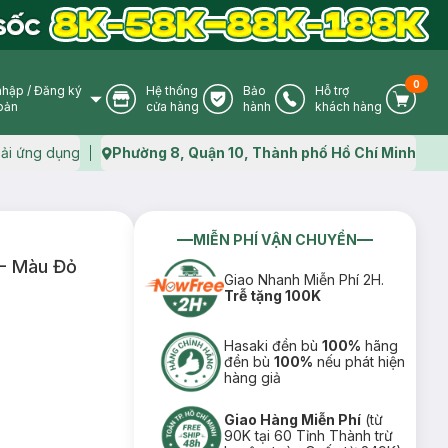
0
nhập
/
Đăng ký
Hệ thống
Bảo
Hỗ trợ
User Icon
Store Icon
Warranty Icon
Phone Icon
Cart I
oản
cửa hàng
hành
khách hàng
ải ứng dụng
Phường 8, Quận 10, Thành phố Hồ Chí Minh
Map icon
MIỄN PHÍ VẬN CHUYỂN
 - Màu Đỏ
Giao Nhanh Miễn Phí 2H.
Trễ tặng 100K
Hasaki đền bù
100%
hãng
đền bù
100%
nếu phát hiện
hàng giả
Giao Hàng Miễn Phí
(từ
90K tại 60 Tỉnh Thành trừ