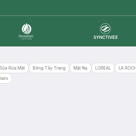
Synctives
Dermahair
Sữa Rửa Mặt
Bông Tẩy Trang
Mặt Nạ
LOREAL
LA ROC
lairs