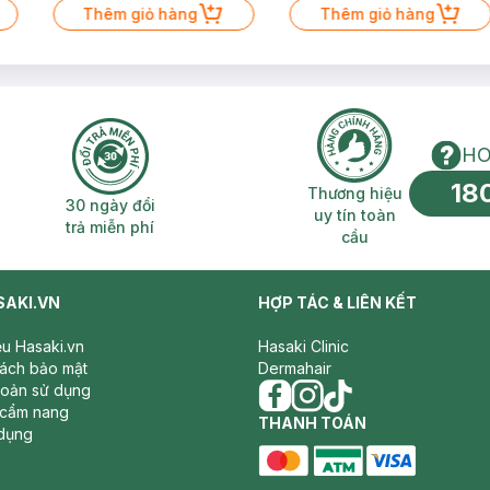
Thêm giỏ hàng
Thêm giỏ hàng
HO
18
n phí 2H
30 ngày đổi trả miễn phí
Thương hiệu uy 
Thương hiệu
30 ngày đổi
uy tín toàn
trả miễn phí
cầu
SAKI.VN
HỢP TÁC & LIÊN KẾT
iệu Hasaki.vn
Hasaki Clinic
sách bảo mật
Dermahair
hoản sử dụng
 cẩm nang
facebook
THANH TOÁN
instagram
tiktok
dụng
master card
ATM card
visa card