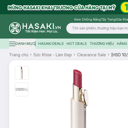
Kem Chống Nắng
Tẩy Trang
Sữa Rửa
Logo
DANH MỤC
HASAKI DEALS
HOT DEALS
THƯƠNG HIỆU
HÀNG 
Hamburger icon
Trang chủ
Sức Khỏe - Làm Đẹp
Clearance Sale
[HSD 10/