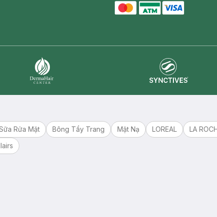
master card
ATM card
visa card
Synctives
Dermahair
Sữa Rửa Mặt
Bông Tẩy Trang
Mặt Nạ
LOREAL
LA ROC
lairs