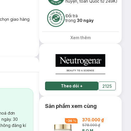
huyện, toàn Quốc từ 249K)
Đổi trả
chọn giao hàng
trong
30 ngày
Xem thêm
Theo dõi
+
2125
Sản phẩm xem cùng
 hoá đơn
 ngày. 30
370.000 ₫
-
36
%
không đăng kí
578.000 ₫
B.O.M