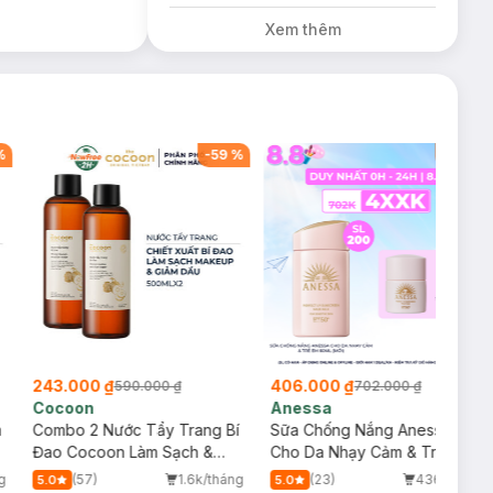
Kem Chống Nắng
Xem thêm
5ml trị giá 50K
(SL Có Hạn)
%
-
59
%
-
42
%
243.000 ₫
406.000 ₫
590.000 ₫
702.000 ₫
Cocoon
Anessa
m
Combo 2 Nước Tẩy Trang Bí
Sữa Chống Nắng Anessa
Đao Cocoon Làm Sạch &
Cho Da Nhạy Cảm & Trẻ Em
Giảm Dầu 500ml
60ml (Mới)
g
(57)
1.6k/tháng
(23)
436/tháng
5.0
5.0