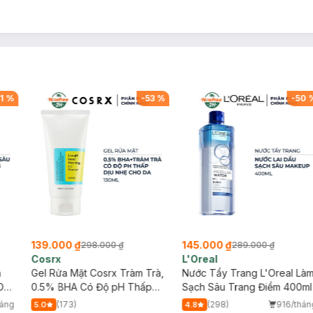
1
%
-
53
%
-
50
139.000 ₫
145.000 ₫
298.000 ₫
289.000 ₫
Cosrx
L'Oreal
h
Gel Rửa Mặt Cosrx Tràm Trà,
Nước Tẩy Trang L'Oreal Là
Da
0.5% BHA Có Độ pH Thấp
Sạch Sâu Trang Điểm 400ml
150ml
háng
(173)
(298)
916/thán
5.0
4.8