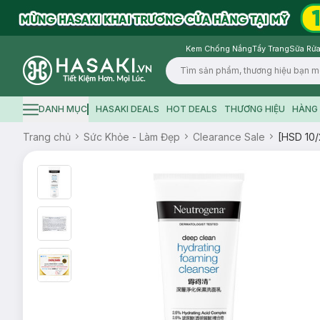
Kem Chống Nắng
Tẩy Trang
Sữa Rửa
Logo
DANH MỤC
HASAKI DEALS
HOT DEALS
THƯƠNG HIỆU
HÀNG 
Hamburger icon
Trang chủ
Sức Khỏe - Làm Đẹp
Clearance Sale
[HSD 10