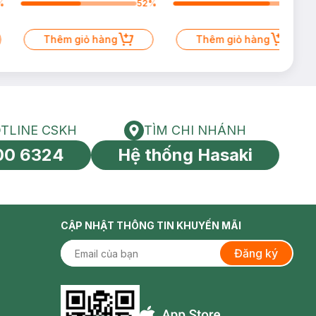
%
52
%
83
%
Thêm giỏ hàng
Thêm giỏ hàng
TLINE CSKH
TÌM CHI NHÁNH
HOTLINE CSKH
Tìm chi nhánh
00 6324
Hệ thống Hasaki
tín toàn cầu
CẬP NHẬT THÔNG TIN KHUYẾN MÃI
Đăng ký