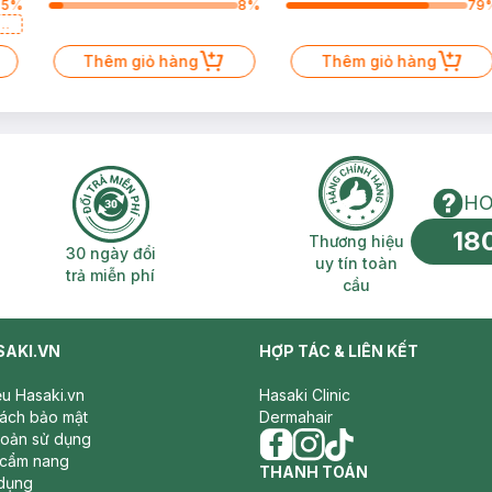
75
%
8
%
79
a
Thêm giỏ hàng
Thêm giỏ hàng
HO
18
n phí 2H
30 ngày đổi trả miễn phí
Thương hiệu uy 
Thương hiệu
30 ngày đổi
uy tín toàn
trả miễn phí
cầu
SAKI.VN
HỢP TÁC & LIÊN KẾT
iệu Hasaki.vn
Hasaki Clinic
sách bảo mật
Dermahair
hoản sử dụng
 cẩm nang
facebook
THANH TOÁN
instagram
tiktok
dụng