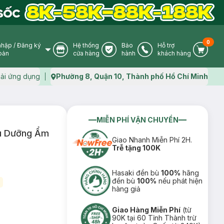
0
nhập
/
Đăng ký
Hệ thống
Bảo
Hỗ trợ
User Icon
Store Icon
Warranty Icon
Phone Icon
Cart I
oản
cửa hàng
hành
khách hàng
ải ứng dụng
Phường 8, Quận 10, Thành phố Hồ Chí Minh
Map icon
MIỄN PHÍ VẬN CHUYỂN
âu Dưỡng Ẩm
Giao Nhanh Miễn Phí 2H.
Trễ tặng 100K
Hasaki đền bù
100%
hãng
đền bù
100%
nếu phát hiện
)
hàng giả
Giao Hàng Miễn Phí
(từ
90K tại 60 Tỉnh Thành trừ