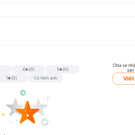
Chia sẻ nh
)
4
(
0
)
3
(
0
)
sản
Viết
1
(
0
)
Có hình ảnh