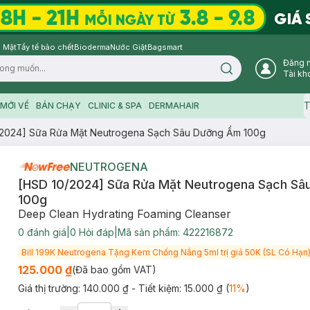
 Mặt
Tẩy tế bào chết
Bioderma
Nước Giặt
Bagsmart
Đăng 
Search icon
Tài kh
T
MỚI VỀ
BÁN CHẠY
CLINIC & SPA
DERMAHAIR
/2024] Sữa Rửa Mặt Neutrogena Sạch Sâu Dưỡng Ẩm 100g
NEUTROGENA
[HSD 10/2024] Sữa Rửa Mặt Neutrogena Sạch S
100g
Deep Clean Hydrating Foaming Cleanser
0
đánh giá
|
0
Hỏi đáp
|
Mã sản phẩm:
422216872
Bill 199K Neutrogena Tặng Kem Chống Nắng 5ml trị giá 50K (SL Có Hạn
125.000 ₫
(Đã bao gồm VAT)
Giá thị trường:
140.000 ₫
- Tiết kiệm:
15.000 ₫
(
11
%
)