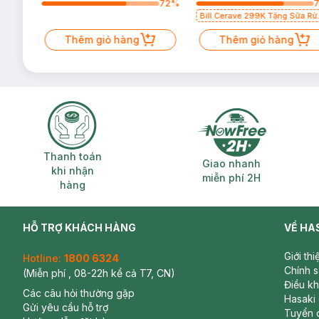
2
%
72
%
Bill Cerave 299K Tặng Sữa Rử
Mặt Cerave 30ml (SL có hạn)
Thêm giỏ hàng
Thêm giỏ hàng
Thanh toán khi nhận hàng
Giao nhanh miễ
Thanh toán
Giao nhanh
khi nhận
miễn phí 2H
hàng
HỖ TRỢ KHÁCH HÀNG
VỀ HA
Giới th
Hotline:
1800 6324
Chính 
(Miễn phí , 08-22h kể cả T7, CN)
Điều k
Các câu hỏi thường gặp
Hasaki
Gửi yêu cầu hỗ trợ
Tuyển 