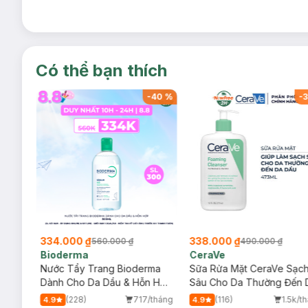
Có thể bạn thích
-
39
%
-
40
%
-
3
334.000 ₫
338.000 ₫
560.000 ₫
490.000 ₫
Bioderma
CeraVe
rma
Nước Tẩy Trang Bioderma
Sữa Rửa Mặt CeraVe Sạc
m
Dành Cho Da Dầu & Hỗn Hợp
Sâu Cho Da Thường Đến 
500ml
Dầu 473ml
/tháng
(228)
717/tháng
(116)
1.5k/t
4.9
4.9