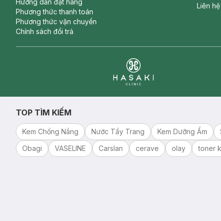
Hướng dẫn đặt hàng
Liên hệ
Phương thức thanh toán
Phương thức vận chuyển
Chính sách đổi trả
Clinic
TOP TÌM KIẾM
Kem Chống Nắng
Nước Tẩy Trang
Kem Dưỡng Ẩm
Obagi
VASELINE
Carslan
cerave
olay
toner k