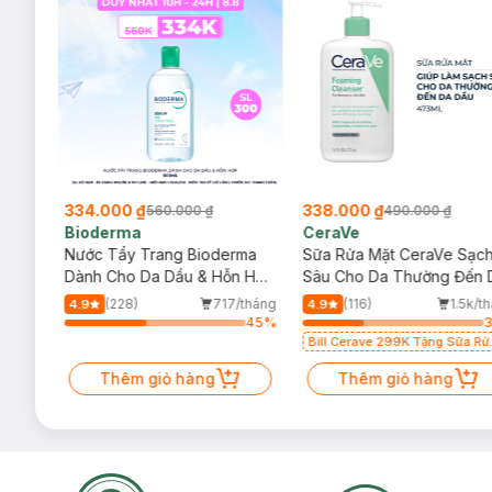
334.000 ₫
338.000 ₫
560.000 ₫
490.000 ₫
Bioderma
CeraVe
rma
Nước Tẩy Trang Bioderma
Sữa Rửa Mặt CeraVe Sạc
m
Dành Cho Da Dầu & Hỗn Hợp
Sâu Cho Da Thường Đến 
500ml
Dầu 473ml
/tháng
(228)
717/tháng
(116)
1.5k/t
4.9
4.9
73
%
45
%
Bill Cerave 299K Tặng Sữa Rử
Mặt Cerave 30ml (SL có hạn)
Thêm giỏ hàng
Thêm giỏ hàng