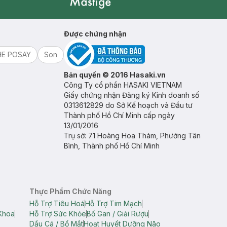
Mastige
Được chứng nhận
HE POSAY
Son
Bản quyền © 2016 Hasaki.vn
Công Ty cổ phần HASAKI VIETNAM
Giấy chứng nhận Đăng ký Kinh doanh số
0313612829 do Sở Kế hoạch và Đầu tư
Thành phố Hồ Chí Minh cấp ngày
13/01/2016
Trụ sở: 71 Hoàng Hoa Thám, Phường Tân
Bình, Thành phố Hồ Chí Minh
Thực Phẩm Chức Năng
Hỗ Trợ Tiêu Hoá
Hỗ Trợ Tim Mạch
Khoa
Hỗ Trợ Sức Khỏe
Bổ Gan / Giải Rượu
Dầu Cá / Bổ Mắt
Hoạt Huyết Dưỡng Não