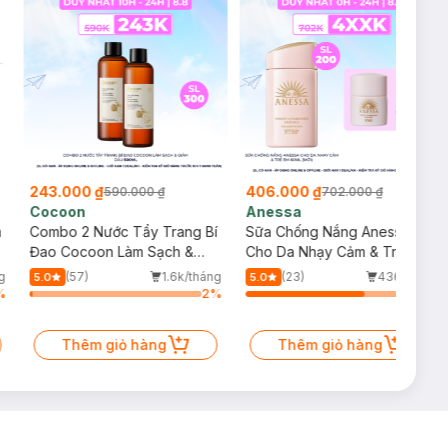
243.000 ₫
406.000 ₫
590.000 ₫
702.000 ₫
Cocoon
Anessa
m
Combo 2 Nước Tẩy Trang Bí
Sữa Chống Nắng Anessa
Đao Cocoon Làm Sạch &
Cho Da Nhạy Cảm & Trẻ Em
Giảm Dầu 500ml
60ml (Mới)
g
(57)
1.6k/tháng
(23)
436/tháng
5.0
5.0
%
2
%
71
%
Thêm giỏ hàng
Thêm giỏ hàng