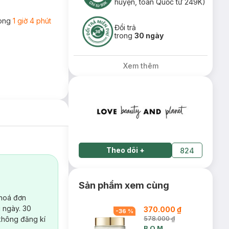
huyện, toàn Quốc từ 249K)
rong
1 giờ 4 phút
Đổi trả
trong
30 ngày
Xem thêm
Theo dõi
+
824
Sản phẩm xem cùng
 hoá đơn
 ngày. 30
370.000 ₫
-
36
%
không đăng kí
578.000 ₫
B.O.M