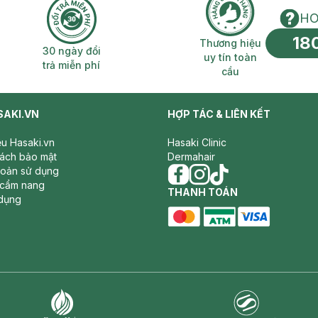
HO
18
n phí 2H
30 ngày đổi trả miễn phí
Thương hiệu uy 
Thương hiệu
30 ngày đổi
uy tín toàn
trả miễn phí
cầu
SAKI.VN
HỢP TÁC & LIÊN KẾT
iệu Hasaki.vn
Hasaki Clinic
sách bảo mật
Dermahair
hoản sử dụng
 cẩm nang
facebook
THANH TOÁN
instagram
tiktok
dụng
master card
ATM card
visa card