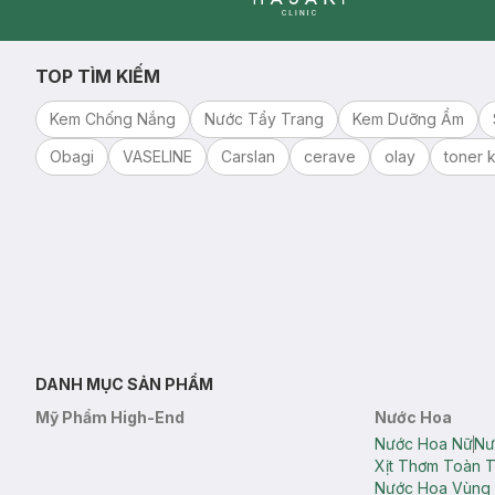
Clinic
TOP TÌM KIẾM
Kem Chống Nắng
Nước Tẩy Trang
Kem Dưỡng Ẩm
Obagi
VASELINE
Carslan
cerave
olay
toner k
DANH MỤC SẢN PHẨM
Mỹ Phẩm High-End
Nước Hoa
Nước Hoa Nữ
Nư
Xịt Thơm Toàn 
Nước Hoa Vùng 