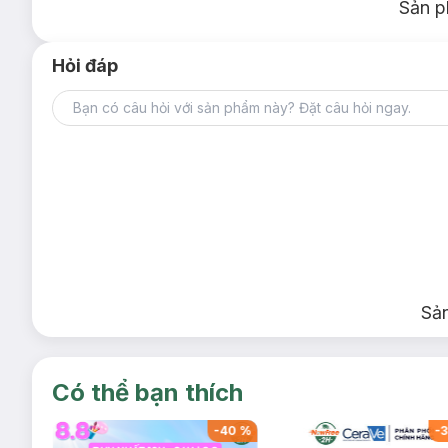
Sản p
Hỏi đáp
Sả
Có thể bạn thích
-
40
%
-
40
%
-
3