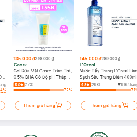
135.000 ₫
145.000 ₫
298.000 ₫
289.000 ₫
Cosrx
L'Oreal
h
Gel Rửa Mặt Cosrx Tràm Trà,
Nước Tẩy Trang L'Oreal Là
Da
0.5% BHA Có Độ pH Thấp
Sạch Sâu Trang Điểm 400ml
150ml
háng
(173)
(298)
916/thán
5.0
4.8
34
%
72
%
71
a
Thêm giỏ hàng
Thêm giỏ hàng