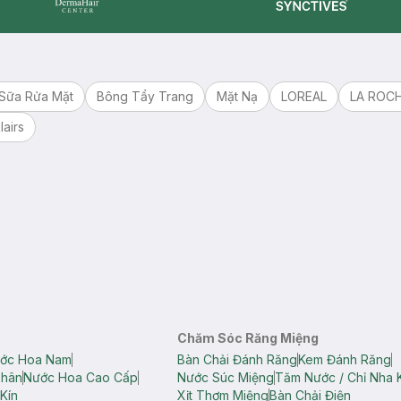
Synctives
Dermahair
Sữa Rửa Mặt
Bông Tẩy Trang
Mặt Nạ
LOREAL
LA ROC
lairs
Chăm Sóc Răng Miệng
ớc Hoa Nam
Bàn Chải Đánh Răng
Kem Đánh Răng
Thân
Nước Hoa Cao Cấp
Nước Súc Miệng
Tăm Nước / Chỉ Nha 
Kín
Xịt Thơm Miệng
Bàn Chải Điện