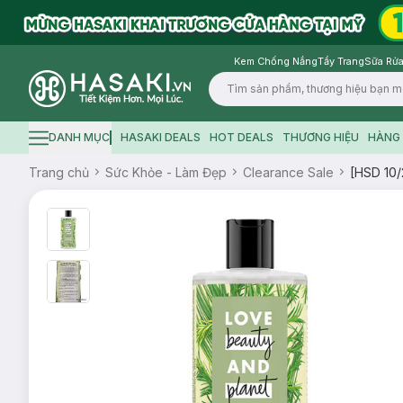
Kem Chống Nắng
Tẩy Trang
Sữa Rửa
Logo
DANH MỤC
HASAKI DEALS
HOT DEALS
THƯƠNG HIỆU
HÀNG 
Hamburger icon
Trang chủ
Sức Khỏe - Làm Đẹp
Clearance Sale
[HSD 10/