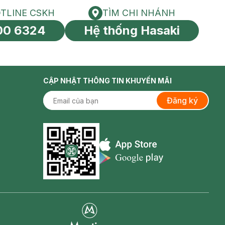
TLINE CSKH
TÌM CHI NHÁNH
HOTLINE CSKH
Tìm chi nhánh
00 6324
Hệ thống Hasaki
tín toàn cầu
CẬP NHẬT THÔNG TIN KHUYẾN MÃI
Đăng ký
Appstore icon
Goolge Play icon