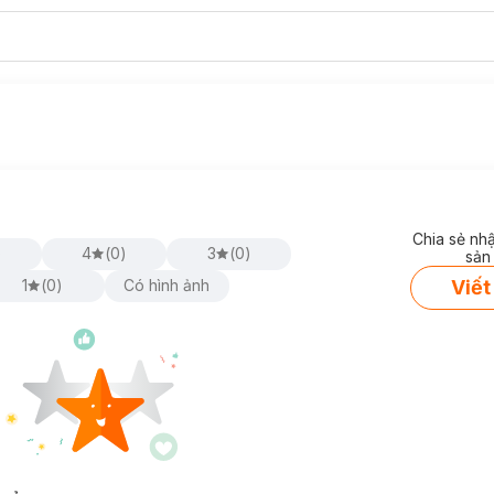
Chia sẻ nh
)
4
(
0
)
3
(
0
)
sản
Viết
1
(
0
)
Có hình ảnh