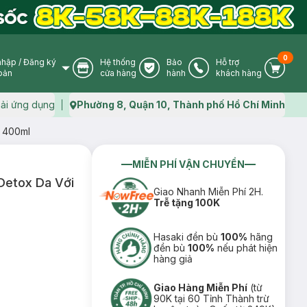
0
nhập
/
Đăng ký
Hệ thống
Bảo
Hỗ trợ
User Icon
Store Icon
Warranty Icon
Phone Icon
Cart I
oản
cửa hàng
hành
khách hàng
ải ứng dụng
Phường 8, Quận 10, Thành phố Hồ Chí Minh
Map icon
à 400ml
MIỄN PHÍ VẬN CHUYỂN
Detox Da Với
Giao Nhanh Miễn Phí 2H.
Trễ tặng 100K
Hasaki đền bù
100%
hãng
đền bù
100%
nếu phát hiện
hàng giả
Giao Hàng Miễn Phí
(từ
90K tại 60 Tỉnh Thành trừ