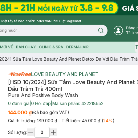
 Mặt
Tẩy tế bào chết
Bioderma
Nước Giặt
Bagsmart
Đăng 
Search icon
Tài kh
T
MỚI VỀ
BÁN CHẠY
CLINIC & SPA
DERMAHAIR
2024] Sữa Tắm Love Beauty And Planet Detox Da Với Dầu Tràm Tr
LOVE BEAUTY AND PLANET
[HSD 10/2024] Sữa Tắm Love Beauty And Planet 
Dầu Tràm Trà 400ml
Pure And Positive Body Wash
0
đánh giá
|
0
Hỏi đáp
|
Mã sản phẩm:
422218652
144.000 ₫
(Đã bao gồm VAT)
Giá thị trường:
189.000 ₫
- Tiết kiệm:
45.000 ₫
(
24
%
)
Số lượng: