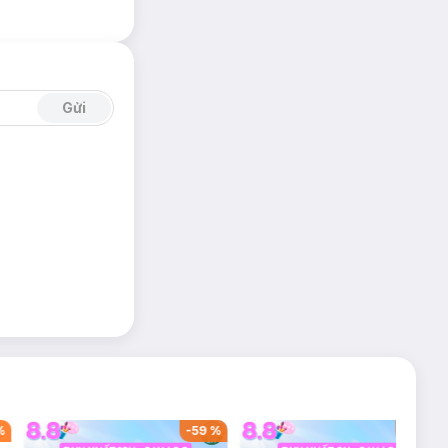
Gửi
%
-
59
%
-
42
%