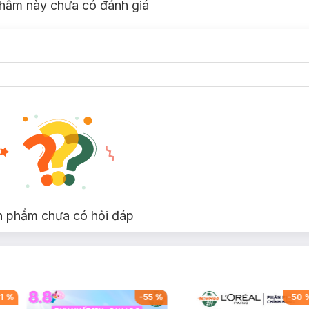
hẩm này chưa có đánh giá
n phẩm chưa có hỏi đáp
1
%
-
55
%
-
50