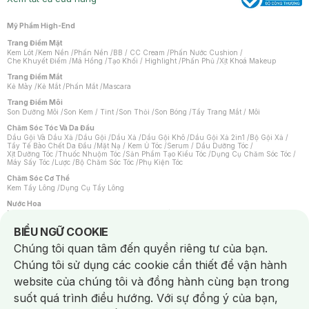
Mỹ Phẩm High-End
Trang Điểm Mặt
Kem Lót
/
Kem Nền
/
Phấn Nền
/
BB / CC Cream
/
Phấn Nước Cushion
/
Che Khuyết Điểm
/
Má Hồng
/
Tạo Khối / Highlight
/
Phấn Phủ
/
Xịt Khoá Makeup
Trang Điểm Mắt
Kẻ Mày
/
Kẻ Mắt
/
Phấn Mắt
/
Mascara
Trang Điểm Môi
Son Dưỡng Môi
/
Son Kem / Tint
/
Son Thỏi
/
Son Bóng
/
Tẩy Trang Mắt / Môi
Chăm Sóc Tóc Và Da Đầu
Dầu Gội Và Dầu Xả
/
Dầu Gội
/
Dầu Xả
/
Dầu Gội Khô
/
Dầu Gội Xả 2in1
/
Bộ Gội Xả
/
Tẩy Tế Bào Chết Da Đầu
/
Mặt Nạ / Kem Ủ Tóc
/
Serum / Dầu Dưỡng Tóc
/
Xịt Dưỡng Tóc
/
Thuốc Nhuộm Tóc
/
Sản Phẩm Tạo Kiểu Tóc
/
Dụng Cụ Chăm Sóc Tóc
/
Máy Sấy Tóc
/
Lược
/
Bộ Chăm Sóc Tóc
/
Phụ Kiện Tóc
Chăm Sóc Cơ Thể
Kem Tẩy Lông
/
Dụng Cụ Tẩy Lông
Nước Hoa
Nước Hoa Nữ
/
Nước Hoa Nam
/
Nước Hoa Cao Cấp
/
Xịt Thơm Toàn Thân
/
Nước Hoa Vùng Kín
Notice about cookies usage
BIỂU NGỮ COOKIE
Chăm Sóc Cá Nhân
Chúng tôi quan tâm đến quyền riêng tư của bạn.
Chống Muỗi
/
Khẩu Trang
/
Máy Massage
/
Mặt Nạ Xông Hơi
/
Nước Rửa Tay
/
Sản Phẩm Chăm Sóc Khác
/
Bàn Chải Đánh Răng
/
Bàn Chải Điện
/
Chúng tôi sử dụng các cookie cần thiết để vận hành
Hỗ Trợ Trắng Răng
/
Kem Đánh Răng
/
Máy Tăm Nước
/
Nước Súc Miệng
/
Tăm / Chỉ Nha Khoa
/
Xịt Thơm Miệng
/
Dung Dịch Vệ Sinh
/
Dưỡng Vùng Kín
/
website của chúng tôi và đồng hành cùng bạn trong
Khăn Ướt Vệ Sinh Vùng Kín
/
Băng Vệ Sinh
/
Tampon
/
Bọt Cạo Râu
/
Dao Cạo Râu
/
Máy Cạo Râu
suốt quá trình điều hướng. Với sự đồng ý của bạn,
Vấn Đề Về Da