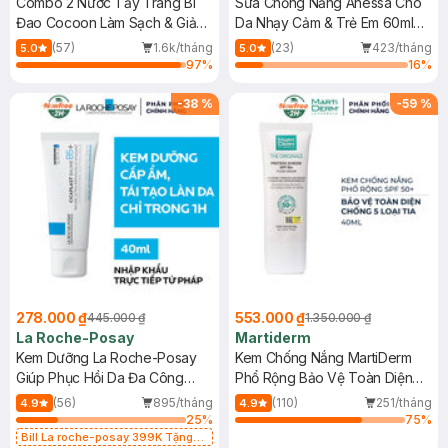
Combo 2 Nước Tẩy Trang Bí
Sữa Chống Nắng Anessa Cho
Đao Cocoon Làm Sạch & Giảm
Da Nhạy Cảm & Trẻ Em 60ml
Dầu 500ml
(Mới)
(57)
1.6k/tháng
(23)
423/tháng
5.0
5.0
97
%
16
%
-
38
%
-
59
%
278.000 ₫
553.000 ₫
445.000 ₫
1.350.000 ₫
La Roche-Posay
Martiderm
Kem Dưỡng La Roche-Posay
Kem Chống Nắng MartiDerm
Giúp Phục Hồi Da Đa Công
Phổ Rộng Bảo Vệ Toàn Diện
Dụng 40ml
40ml
(56)
895/tháng
(110)
251/tháng
4.9
4.9
25
%
75
%
Bill La roche-posay 399K Tặng