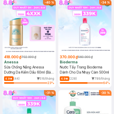
SPF 50+ 20ml (SL Có Hạn)
(SL có hạn)
-
40
%
-
34
%
418.000 ₫
370.000 ₫
702.000 ₫
560.000 ₫
Anessa
Bioderma
Sữa Chống Nắng Anessa
Nước Tẩy Trang Bioderma
Dưỡng Da Kiềm Dầu 60ml (Bản
Dành Cho Da Nhạy Cảm 500ml
Mới)
(44)
516/tháng
(228)
789/tháng
4.9
4.9
23
%
64
%
-
31
%
-
30
%