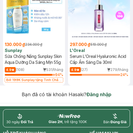
130.000 ₫
297.000 ₫
234.000 ₫
519.000 ₫
Sunplay
L'Oreal
Sữa Chống Nắng Sunplay Skin
Serum L'Oreal Hyaluronic Acid
Aqua Dưỡng Da Sáng Mịn 55g
Cấp Ẩm Sáng Da 30ml
(108)
531/tháng
(27)
279/tháng
4.9
4.9
94
%
24
%
Bill 199K Sunplay tặng Tinh Chất
Chống Nắng 7g trị giá 30K (SL có
hạn)
Bạn đã có tài khoản Hasaki?
Đăng nhập
return
nowfree
price