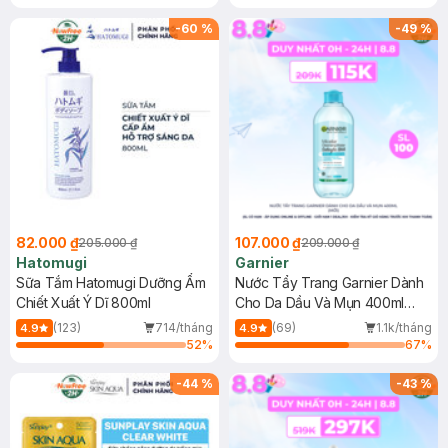
Gel rửa mặt da dầu nhạy cảm 50ml
(SL có hạn)
-
60
%
-
49
%
82.000 ₫
107.000 ₫
205.000 ₫
209.000 ₫
Hatomugi
Garnier
Sữa Tắm Hatomugi Dưỡng Ẩm
Nước Tẩy Trang Garnier Dành
Chiết Xuất Ý Dĩ 800ml
Cho Da Dầu Và Mụn 400ml
(Mới)
(123)
714/tháng
(69)
1.1k/tháng
4.9
4.9
52
%
67
%
-
44
%
-
43
%