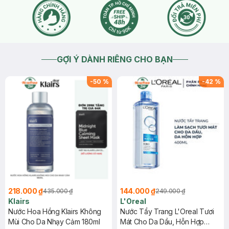
GỢI Ý DÀNH RIÊNG CHO BẠN
-
50
%
-
42
%
218.000 ₫
144.000 ₫
435.000 ₫
249.000 ₫
Klairs
L'Oreal
Nước Hoa Hồng Klairs Không
Nước Tẩy Trang L'Oreal Tươi
Mùi Cho Da Nhạy Cảm 180ml
Mát Cho Da Dầu, Hỗn Hợp