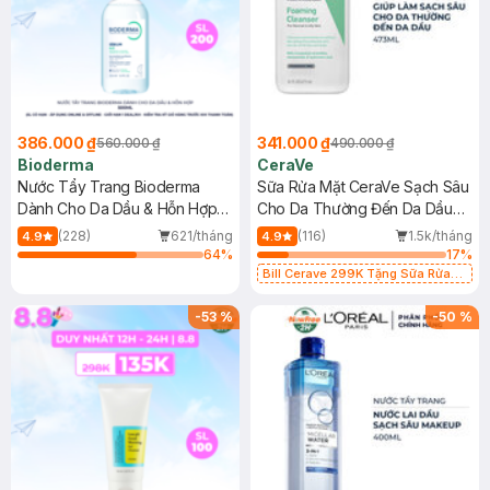
386.000 ₫
341.000 ₫
560.000 ₫
490.000 ₫
Bioderma
CeraVe
Nước Tẩy Trang Bioderma
Sữa Rửa Mặt CeraVe Sạch Sâu
Dành Cho Da Dầu & Hỗn Hợp
Cho Da Thường Đến Da Dầu
500ml
473ml
(228)
621/tháng
(116)
1.5k/tháng
4.9
4.9
64
%
17
%
Bill Cerave 299K Tặng Sữa Rửa
Mặt Cerave 30ml (SL có hạn)
-
53
%
-
50
%