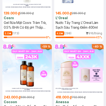
139.000 ₫
145.000 ₫
298.000 ₫
289.000 ₫
Cosrx
L'Oreal
Gel Rửa Mặt Cosrx Tràm Trà,
Nước Tẩy Trang L'Oreal Làm
0.5% BHA Có Độ pH Thấp
Sạch Sâu Trang Điểm 400ml
150ml
(173)
(298)
916/tháng
5.0
4.8
8
%
45
%
-
59
%
-
40
%
243.000 ₫
418.000 ₫
590.000 ₫
702.000 ₫
Cocoon
Anessa