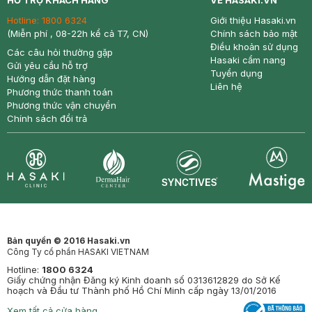
HỖ TRỢ KHÁCH HÀNG
VỀ HASAKI.VN
Hotline:
1800 6324
Giới thiệu Hasaki.vn
(Miễn phí , 08-22h kể cả T7, CN)
Chính sách bảo mật
Điều khoản sử dụng
Các câu hỏi thường gặp
Hasaki cẩm nang
Gửi yêu cầu hỗ trợ
Tuyển dụng
Hướng dẫn đặt hàng
Liên hệ
Phương thức thanh toán
Phương thức vận chuyển
Chính sách đổi trả
Synctives
Clinic
Dermahair
Mastige
Bản quyền © 2016 Hasaki.vn
Công Ty cổ phần HASAKI VIETNAM
Hotline:
1800 6324
Giấy chứng nhận Đăng ký Kinh doanh số 0313612829 do Sở Kế
hoạch và Đầu tư Thành phố Hồ Chí Minh cấp ngày 13/01/2016
Xem tất cả cửa hàng