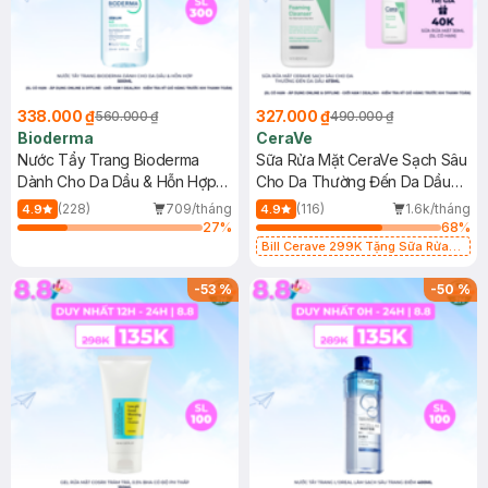
338.000 ₫
327.000 ₫
560.000 ₫
490.000 ₫
Bioderma
CeraVe
Nước Tẩy Trang Bioderma
Sữa Rửa Mặt CeraVe Sạch Sâu
Dành Cho Da Dầu & Hỗn Hợp
Cho Da Thường Đến Da Dầu
500ml
473ml
(228)
709/tháng
(116)
1.6k/tháng
4.9
4.9
27
%
68
%
Bill Cerave 299K Tặng Sữa Rửa
Mặt Cerave 30ml (SL có hạn)
-
53
%
-
50
%