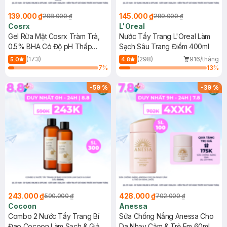
139.000 ₫
145.000 ₫
298.000 ₫
289.000 ₫
Cosrx
L'Oreal
Gel Rửa Mặt Cosrx Tràm Trà,
Nước Tẩy Trang L'Oreal Làm
0.5% BHA Có Độ pH Thấp
Sạch Sâu Trang Điểm 400ml
150ml
(173)
(298)
916/tháng
5.0
4.8
7
%
13
%
-
59
%
-
39
%
243.000 ₫
428.000 ₫
590.000 ₫
702.000 ₫
Cocoon
Anessa
Combo 2 Nước Tẩy Trang Bí
Sữa Chống Nắng Anessa Cho
Đao Cocoon Làm Sạch & Giảm
Da Nhạy Cảm & Trẻ Em 60ml