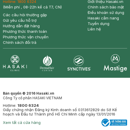
Hotline:
1800 6324
Giới thiệu Hasaki.vn
(Miễn phí , 08-22h kể cả T7, CN)
Chính sách bảo mật
Điều khoản sử dụng
Các câu hỏi thường gặp
Hasaki cẩm nang
Gửi yêu cầu hỗ trợ
Tuyển dụng
Hướng dẫn đặt hàng
Liên hệ
Phương thức thanh toán
Phương thức vận chuyển
Chính sách đổi trả
Synctives
Clinic
Dermahair
Mastige
Bản quyền © 2016 Hasaki.vn
Công Ty cổ phần HASAKI VIETNAM
Hotline:
1800 6324
Giấy chứng nhận Đăng ký Kinh doanh số 0313612829 do Sở Kế
hoạch và Đầu tư Thành phố Hồ Chí Minh cấp ngày 13/01/2016
Xem tất cả cửa hàng