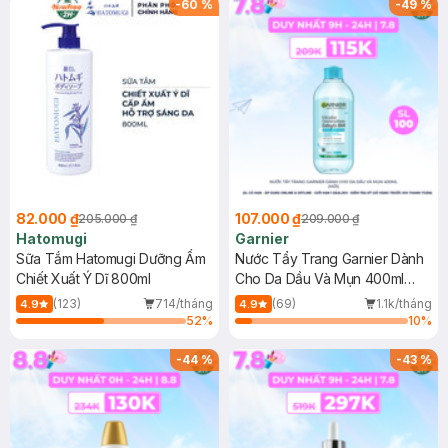
-
60
%
-
49
%
82.000 ₫
107.000 ₫
205.000 ₫
209.000 ₫
Hatomugi
Garnier
Sữa Tắm Hatomugi Dưỡng Ẩm
Nước Tẩy Trang Garnier Dành
Chiết Xuất Ý Dĩ 800ml
Cho Da Dầu Và Mụn 400ml
(Mới)
(123)
714/tháng
(69)
1.1k/tháng
4.9
4.9
52
%
10
%
-
44
%
-
43
%