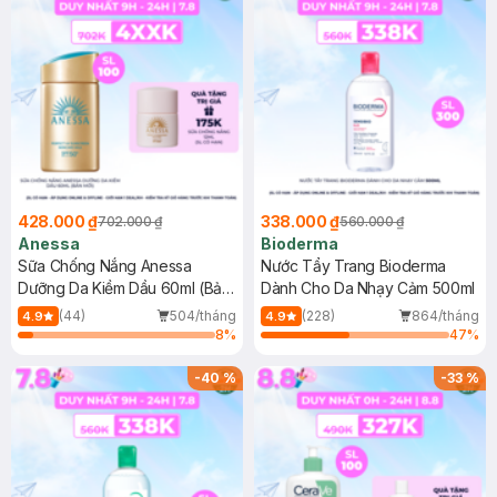
428.000 ₫
338.000 ₫
702.000 ₫
560.000 ₫
Anessa
Bioderma
Sữa Chống Nắng Anessa
Nước Tẩy Trang Bioderma
Dưỡng Da Kiềm Dầu 60ml (Bản
Dành Cho Da Nhạy Cảm 500ml
Mới)
(44)
504/tháng
(228)
864/tháng
4.9
4.9
8
%
47
%
-
40
%
-
33
%