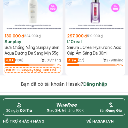
130.000 ₫
297.000 ₫
234.000 ₫
519.000 ₫
Sunplay
L'Oreal
Sữa Chống Nắng Sunplay Skin
Serum L'Oreal Hyaluronic Acid
Aqua Dưỡng Da Sáng Mịn 55g
Cấp Ẩm Sáng Da 30ml
(108)
531/tháng
(27)
279/tháng
4.9
4.9
50
%
25
%
Bill 199K Sunplay tặng Tinh Chất
Chống Nắng 7g trị giá 30K (SL có
hạn)
Bạn đã có tài khoản Hasaki?
Đăng nhập
return
nowfree
price
HỖ TRỢ KHÁCH HÀNG
VỀ HASAKI.VN