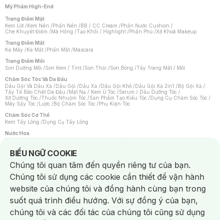
Mỹ Phẩm High-End
Trang Điểm Mặt
Kem Lót
/
Kem Nền
/
Phấn Nền
/
BB / CC Cream
/
Phấn Nước Cushion
/
Che Khuyết Điểm
/
Má Hồng
/
Tạo Khối / Highlight
/
Phấn Phủ
/
Xịt Khoá Makeup
Trang Điểm Mắt
Kẻ Mày
/
Kẻ Mắt
/
Phấn Mắt
/
Mascara
Trang Điểm Môi
Son Dưỡng Môi
/
Son Kem / Tint
/
Son Thỏi
/
Son Bóng
/
Tẩy Trang Mắt / Môi
Chăm Sóc Tóc Và Da Đầu
Dầu Gội Và Dầu Xả
/
Dầu Gội
/
Dầu Xả
/
Dầu Gội Khô
/
Dầu Gội Xả 2in1
/
Bộ Gội Xả
/
Tẩy Tế Bào Chết Da Đầu
/
Mặt Nạ / Kem Ủ Tóc
/
Serum / Dầu Dưỡng Tóc
/
Xịt Dưỡng Tóc
/
Thuốc Nhuộm Tóc
/
Sản Phẩm Tạo Kiểu Tóc
/
Dụng Cụ Chăm Sóc Tóc
/
Máy Sấy Tóc
/
Lược
/
Bộ Chăm Sóc Tóc
/
Phụ Kiện Tóc
Chăm Sóc Cơ Thể
Kem Tẩy Lông
/
Dụng Cụ Tẩy Lông
Nước Hoa
Nước Hoa Nữ
/
Nước Hoa Nam
/
Nước Hoa Cao Cấp
/
Xịt Thơm Toàn Thân
/
Nước Hoa Vùng Kín
Notice about cookies usage
BIỂU NGỮ COOKIE
Chăm Sóc Cá Nhân
Chúng tôi quan tâm đến quyền riêng tư của bạn.
Chống Muỗi
/
Khẩu Trang
/
Máy Massage
/
Mặt Nạ Xông Hơi
/
Nước Rửa Tay
/
Sản Phẩm Chăm Sóc Khác
/
Bàn Chải Đánh Răng
/
Bàn Chải Điện
/
Chúng tôi sử dụng các cookie cần thiết để vận hành
Hỗ Trợ Trắng Răng
/
Kem Đánh Răng
/
Máy Tăm Nước
/
Nước Súc Miệng
/
Tăm / Chỉ Nha Khoa
/
Xịt Thơm Miệng
/
Dung Dịch Vệ Sinh
/
Dưỡng Vùng Kín
/
website của chúng tôi và đồng hành cùng bạn trong
Khăn Ướt Vệ Sinh Vùng Kín
/
Băng Vệ Sinh
/
Tampon
/
Bọt Cạo Râu
/
Dao Cạo Râu
/
Máy Cạo Râu
suốt quá trình điều hướng. Với sự đồng ý của bạn,
Vấn Đề Về Da
chúng tôi và các đối tác của chúng tôi cũng sử dụng
Da Dầu / Lỗ Chân Lông To
/
Da Khô / Mất Nước
/
Da Lão Hóa
/
Da Mụn
/
Da Nhạy Cảm / Kích Ứng
/
Da Xỉn Màu
/
Thâm / Nám / Tàn Nhang
/