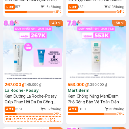
Dầu 500ml
(Mới)
(57)
1.6k/tháng
(23)
413/tháng
5.0
5.0
46
%
34
%
-
40
%
-
59
%
267.000 ₫
553.000 ₫
445.000 ₫
1.350.000 ₫
La Roche-Posay
Martiderm
Kem Dưỡng La Roche-Posay
Kem Chống Nắng MartiDerm
Giúp Phục Hồi Da Đa Công
Phổ Rộng Bảo Vệ Toàn Diện
Dụng 40ml
40ml
(56)
932/tháng
(110)
251/tháng
4.9
4.9
25
%
75
%
Bill La roche-posay 399K Tặng
Gel rửa mặt da dầu nhạy cảm 50ml
(SL có hạn)