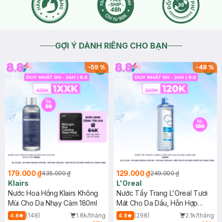
GỢI Ý DÀNH RIÊNG CHO BẠN
-
59
%
-
48
%
179.000 ₫
129.000 ₫
435.000 ₫
249.000 ₫
Klairs
L'Oreal
Nước Hoa Hồng Klairs Không
Nước Tẩy Trang L'Oreal Tươi
Mùi Cho Da Nhạy Cảm 180ml
Mát Cho Da Dầu, Hỗn Hợp
400ml
(148)
1.8k/tháng
(298)
2.1k/tháng
4.8
4.8