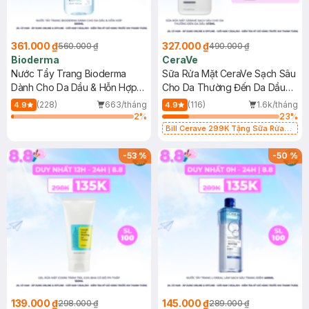
361.000 ₫
327.000 ₫
560.000 ₫
490.000 ₫
Bioderma
CeraVe
Nước Tẩy Trang Bioderma
Sữa Rửa Mặt CeraVe Sạch Sâu
Dành Cho Da Dầu & Hỗn Hợp
Cho Da Thường Đến Da Dầu
500ml
473ml
(228)
663/tháng
(116)
1.6k/tháng
4.9
4.9
2
%
23
%
Bill Cerave 299K Tặng Sữa Rửa
Mặt Cerave 30ml (SL có hạn)
-
53
%
-
50
%
139.000 ₫
145.000 ₫
298.000 ₫
289.000 ₫