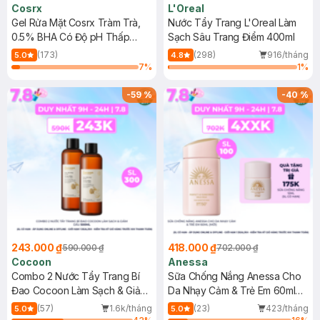
Cosrx
L'Oreal
Gel Rửa Mặt Cosrx Tràm Trà,
Nước Tẩy Trang L'Oreal Làm
0.5% BHA Có Độ pH Thấp
Sạch Sâu Trang Điểm 400ml
150ml
(173)
(298)
916/tháng
5.0
4.8
7
%
1
%
-
59
%
-
40
%
243.000 ₫
418.000 ₫
590.000 ₫
702.000 ₫
Cocoon
Anessa
Combo 2 Nước Tẩy Trang Bí
Sữa Chống Nắng Anessa Cho
Đao Cocoon Làm Sạch & Giảm
Da Nhạy Cảm & Trẻ Em 60ml
Dầu 500ml
(Mới)
(57)
1.6k/tháng
(23)
423/tháng
5.0
5.0