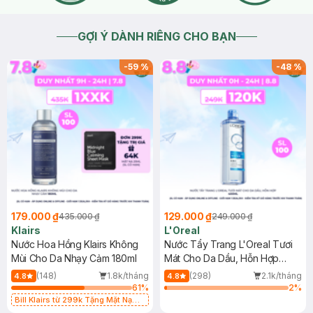
GỢI Ý DÀNH RIÊNG CHO BẠN
-
59
%
-
48
%
179.000 ₫
129.000 ₫
435.000 ₫
249.000 ₫
Klairs
L'Oreal
Nước Hoa Hồng Klairs Không
Nước Tẩy Trang L'Oreal Tươi
Mùi Cho Da Nhạy Cảm 180ml
Mát Cho Da Dầu, Hỗn Hợp
400ml
(148)
1.8k/tháng
(298)
2.1k/tháng
4.8
4.8
61
%
2
%
Bill Klairs từ 299k Tặng Mặt Nạ
Làm Dịu Da & Kiểm Soát Dầu Nhờn