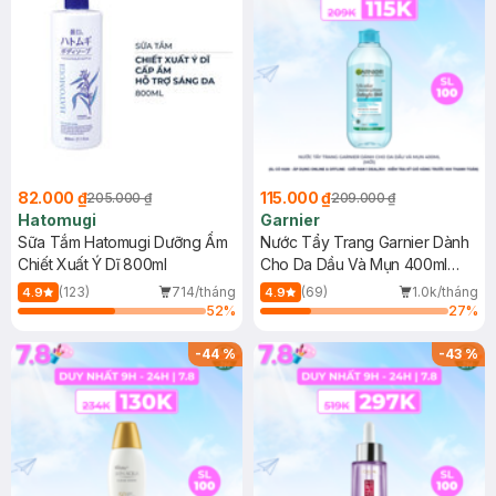
82.000 ₫
115.000 ₫
205.000 ₫
209.000 ₫
Hatomugi
Garnier
Sữa Tắm Hatomugi Dưỡng Ẩm
Nước Tẩy Trang Garnier Dành
Chiết Xuất Ý Dĩ 800ml
Cho Da Dầu Và Mụn 400ml
(Mới)
(123)
714/tháng
(69)
1.0k/tháng
4.9
4.9
52
%
27
%
-
44
%
-
43
%