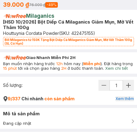
39.000 ₫
76.000 ₫
-
49
%
Milaganics
[HSD 10/2026] Bột Diếp Cá Milaganics Giảm Mụn, Mờ Vết
Thâm 100g
Houttuynia Cordata Powder
(SKU:
422475155
)
Bill Milaganics từ 150K Tặng Bột Diếp Cá Milaganics Giảm Mụn, Mờ Vết Thâm 100g
(SL Có Hạn)
Giao Nhanh Miễn Phí 2H
Bạn muốn nhận hàng trước
12h
hôm nay (
Miễn phí
). Đặt hàng trong
15 phút
tới và chọn giao hàng
2H
ở bước thanh toán.
Xem chi tiết
Số lượng:
9/337
Chi nhánh
còn sản phẩm
Xem thêm
Mô tả sản phẩm
Đang cập nhật