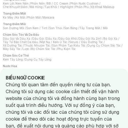
Kem Lót
/
Kem Nền
/
Phấn Nền
/
BB / CC Cream
/
Phấn Nước Cushion
/
Che Khuyết Điểm
/
Má Hồng
/
Tạo Khối / Highlight
/
Phấn Phủ
/
Xịt Khoá Makeup
Trang Điểm Mắt
Kẻ Mày
/
Kẻ Mắt
/
Phấn Mắt
/
Mascara
Trang Điểm Môi
Son Dưỡng Môi
/
Son Kem / Tint
/
Son Thỏi
/
Son Bóng
/
Tẩy Trang Mắt / Môi
Chăm Sóc Tóc Và Da Đầu
Dầu Gội Và Dầu Xả
/
Dầu Gội
/
Dầu Xả
/
Dầu Gội Khô
/
Dầu Gội Xả 2in1
/
Bộ Gội Xả
/
Tẩy Tế Bào Chết Da Đầu
/
Mặt Nạ / Kem Ủ Tóc
/
Serum / Dầu Dưỡng Tóc
/
Xịt Dưỡng Tóc
/
Thuốc Nhuộm Tóc
/
Sản Phẩm Tạo Kiểu Tóc
/
Dụng Cụ Chăm Sóc Tóc
/
Máy Sấy Tóc
/
Lược
/
Bộ Chăm Sóc Tóc
/
Phụ Kiện Tóc
Chăm Sóc Cơ Thể
Kem Tẩy Lông
/
Dụng Cụ Tẩy Lông
Nước Hoa
Nước Hoa Nữ
/
Nước Hoa Nam
/
Nước Hoa Cao Cấp
/
Xịt Thơm Toàn Thân
/
Nước Hoa Vùng Kín
Notice about cookies usage
BIỂU NGỮ COOKIE
Chăm Sóc Cá Nhân
Chúng tôi quan tâm đến quyền riêng tư của bạn.
Chống Muỗi
/
Khẩu Trang
/
Máy Massage
/
Mặt Nạ Xông Hơi
/
Nước Rửa Tay
/
Sản Phẩm Chăm Sóc Khác
/
Bàn Chải Đánh Răng
/
Bàn Chải Điện
/
Chúng tôi sử dụng các cookie cần thiết để vận hành
Hỗ Trợ Trắng Răng
/
Kem Đánh Răng
/
Máy Tăm Nước
/
Nước Súc Miệng
/
Tăm / Chỉ Nha Khoa
/
Xịt Thơm Miệng
/
Dung Dịch Vệ Sinh
/
Dưỡng Vùng Kín
/
website của chúng tôi và đồng hành cùng bạn trong
Khăn Ướt Vệ Sinh Vùng Kín
/
Băng Vệ Sinh
/
Tampon
/
Bọt Cạo Râu
/
Dao Cạo Râu
/
Máy Cạo Râu
suốt quá trình điều hướng. Với sự đồng ý của bạn,
Vấn Đề Về Da
chúng tôi và các đối tác của chúng tôi cũng sử dụng
Da Dầu / Lỗ Chân Lông To
/
Da Khô / Mất Nước
/
Da Lão Hóa
/
Da Mụn
/
Da Nhạy Cảm / Kích Ứng
/
Da Xỉn Màu
/
Thâm / Nám / Tàn Nhang
/
cookie để theo dõi các hoạt động trực tuyến của
Quầng Thâm & Bọng Mắt
/
Sẹo
/
Viêm Da Cơ Địa
bạn, đề xuất nội dung và quảng cáo phù hợp với sở
Dụng Cụ / Phụ Kiện Chăm Sóc Da