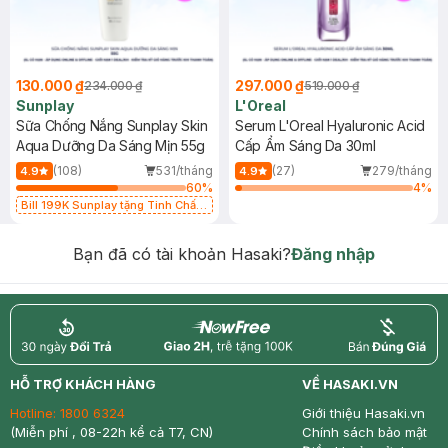
130.000 ₫
297.000 ₫
234.000 ₫
519.000 ₫
Sunplay
L'Oreal
Sữa Chống Nắng Sunplay Skin
Serum L'Oreal Hyaluronic Acid
Aqua Dưỡng Da Sáng Mịn 55g
Cấp Ẩm Sáng Da 30ml
(108)
531/tháng
(27)
279/tháng
4.9
4.9
60
%
4
%
Bill 199K Sunplay tặng Tinh Chất
Chống Nắng 7g trị giá 30K (SL có
hạn)
Bạn đã có tài khoản Hasaki?
Đăng nhập
return
nowfree
price
HỖ TRỢ KHÁCH HÀNG
VỀ HASAKI.VN
Hotline:
1800 6324
Giới thiệu Hasaki.vn
(Miễn phí , 08-22h kể cả T7, CN)
Chính sách bảo mật