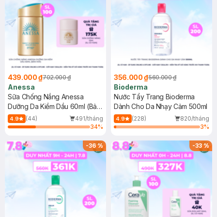
439.000 ₫
356.000 ₫
702.000 ₫
560.000 ₫
Anessa
Bioderma
Sữa Chống Nắng Anessa
Nước Tẩy Trang Bioderma
Dưỡng Da Kiềm Dầu 60ml (Bản
Dành Cho Da Nhạy Cảm 500ml
Mới)
(44)
491/tháng
(228)
820/tháng
4.9
4.9
34
%
3
%
-
36
%
-
33
%