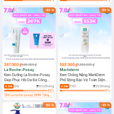
43
%
16
%
-
40
%
-
59
%
267.000 ₫
553.000 ₫
445.000 ₫
1.350.000 ₫
La Roche-Posay
Martiderm
Kem Dưỡng La Roche-Posay
Kem Chống Nắng MartiDerm
Giúp Phục Hồi Da Đa Công
Phổ Rộng Bảo Vệ Toàn Diện
Dụng 40ml
40ml
(56)
932/tháng
(110)
251/tháng
4.9
4.9
45
%
5
%
Bill La roche-posay 399K Tặng
Gel rửa mặt da dầu nhạy cảm 50ml
(SL có hạn)
-
60
%
-
45
%