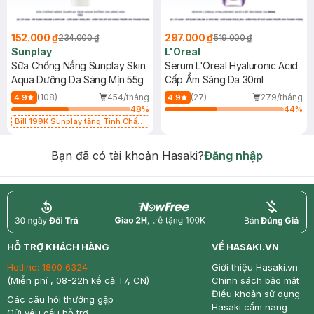
152.000 ₫
297.000 ₫
234.000 ₫
519.000 ₫
Sunplay
L'Oreal
Sữa Chống Nắng Sunplay Skin
Serum L'Oreal Hyaluronic Acid
Aqua Dưỡng Da Sáng Mịn 55g
Cấp Ẩm Sáng Da 30ml
(108)
454/tháng
(27)
279/tháng
4.9
4.9
48
%
44
%
Bill 199K Sunplay tặng Tinh Chất
Chống Nắng 7g trị giá 30K (SL có
hạn)
Bạn đã có tài khoản Hasaki?
Đăng nhập
return
nowfree
price
HỖ TRỢ KHÁCH HÀNG
VỀ HASAKI.VN
Hotline:
1800 6324
Giới thiệu Hasaki.vn
(Miễn phí , 08-22h kể cả T7, CN)
Chính sách bảo mật
Điều khoản sử dụng
Các câu hỏi thường gặp
Hasaki cẩm nang
Gửi yêu cầu hỗ trợ