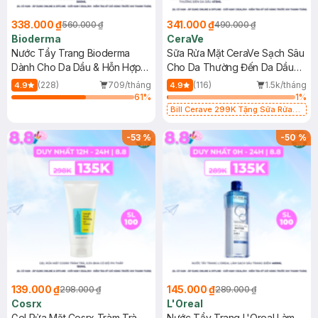
338.000 ₫
341.000 ₫
560.000 ₫
490.000 ₫
Bioderma
CeraVe
Nước Tẩy Trang Bioderma
Sữa Rửa Mặt CeraVe Sạch Sâu
Dành Cho Da Dầu & Hỗn Hợp
Cho Da Thường Đến Da Dầu
500ml
473ml
(228)
709/tháng
(116)
1.5k/tháng
4.9
4.9
61
%
1
%
Bill Cerave 299K Tặng Sữa Rửa
Mặt Cerave 30ml (SL có hạn)
-
53
%
-
50
%
139.000 ₫
145.000 ₫
298.000 ₫
289.000 ₫
Cosrx
L'Oreal
Gel Rửa Mặt Cosrx Tràm Trà,
Nước Tẩy Trang L'Oreal Làm