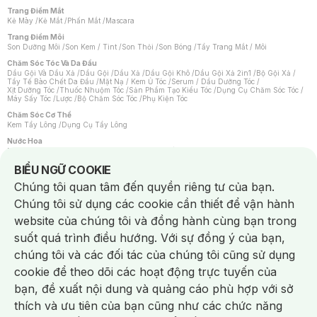
Trang Điểm Mắt
Kẻ Mày
/
Kẻ Mắt
/
Phấn Mắt
/
Mascara
Trang Điểm Môi
Son Dưỡng Môi
/
Son Kem / Tint
/
Son Thỏi
/
Son Bóng
/
Tẩy Trang Mắt / Môi
Chăm Sóc Tóc Và Da Đầu
Dầu Gội Và Dầu Xả
/
Dầu Gội
/
Dầu Xả
/
Dầu Gội Khô
/
Dầu Gội Xả 2in1
/
Bộ Gội Xả
/
Tẩy Tế Bào Chết Da Đầu
/
Mặt Nạ / Kem Ủ Tóc
/
Serum / Dầu Dưỡng Tóc
/
Xịt Dưỡng Tóc
/
Thuốc Nhuộm Tóc
/
Sản Phẩm Tạo Kiểu Tóc
/
Dụng Cụ Chăm Sóc Tóc
/
Máy Sấy Tóc
/
Lược
/
Bộ Chăm Sóc Tóc
/
Phụ Kiện Tóc
Chăm Sóc Cơ Thể
Kem Tẩy Lông
/
Dụng Cụ Tẩy Lông
Nước Hoa
Nước Hoa Nữ
/
Nước Hoa Nam
/
Nước Hoa Cao Cấp
/
Xịt Thơm Toàn Thân
/
Nước Hoa Vùng Kín
Notice about cookies usage
BIỂU NGỮ COOKIE
Chăm Sóc Cá Nhân
Chúng tôi quan tâm đến quyền riêng tư của bạn.
Chống Muỗi
/
Khẩu Trang
/
Máy Massage
/
Mặt Nạ Xông Hơi
/
Nước Rửa Tay
/
Sản Phẩm Chăm Sóc Khác
/
Bàn Chải Đánh Răng
/
Bàn Chải Điện
/
Chúng tôi sử dụng các cookie cần thiết để vận hành
Hỗ Trợ Trắng Răng
/
Kem Đánh Răng
/
Máy Tăm Nước
/
Nước Súc Miệng
/
Tăm / Chỉ Nha Khoa
/
Xịt Thơm Miệng
/
Dung Dịch Vệ Sinh
/
Dưỡng Vùng Kín
/
website của chúng tôi và đồng hành cùng bạn trong
Khăn Ướt Vệ Sinh Vùng Kín
/
Băng Vệ Sinh
/
Tampon
/
Bọt Cạo Râu
/
Dao Cạo Râu
/
Máy Cạo Râu
suốt quá trình điều hướng. Với sự đồng ý của bạn,
Vấn Đề Về Da
chúng tôi và các đối tác của chúng tôi cũng sử dụng
Da Dầu / Lỗ Chân Lông To
/
Da Khô / Mất Nước
/
Da Lão Hóa
/
Da Mụn
/
Da Nhạy Cảm / Kích Ứng
/
Da Xỉn Màu
/
Thâm / Nám / Tàn Nhang
/
cookie để theo dõi các hoạt động trực tuyến của
Quầng Thâm & Bọng Mắt
/
Sẹo
/
Viêm Da Cơ Địa
bạn, đề xuất nội dung và quảng cáo phù hợp với sở
Dụng Cụ / Phụ Kiện Chăm Sóc Da
Chat i
Bông Tẩy Trang
/
Khăn Lau Mặt Khô
/
Dụng Cụ / Máy Rửa Mặt
/
Máy Chăm Sóc Da
/
thích và ưu tiên của bạn cũng như các chức năng
Dụng Cụ Chăm Sóc Khác