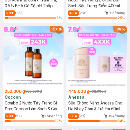
0.5% BHA Có Độ pH Thấp
Sạch Sâu Trang Điểm 400ml
150ml
(173)
(298)
916/tháng
5.0
4.8
7
%
25
%
-
57
%
-
36
%
252.000 ₫
449.000 ₫
590.000 ₫
702.000 ₫
Cocoon
Anessa
Combo 2 Nước Tẩy Trang Bí
Sữa Chống Nắng Anessa Cho
Đao Cocoon Làm Sạch & Giảm
Da Nhạy Cảm & Trẻ Em 60ml
Dầu 500ml
(Mới)
(57)
1.5k/tháng
(23)
394/tháng
5.0
5.0
12
%
64
%