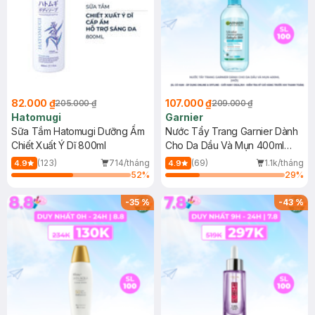
82.000 ₫
107.000 ₫
205.000 ₫
209.000 ₫
Hatomugi
Garnier
Sữa Tắm Hatomugi Dưỡng Ẩm
Nước Tẩy Trang Garnier Dành
Chiết Xuất Ý Dĩ 800ml
Cho Da Dầu Và Mụn 400ml
(Mới)
(123)
714/tháng
(69)
1.1k/tháng
4.9
4.9
52
%
29
%
-
35
%
-
43
%