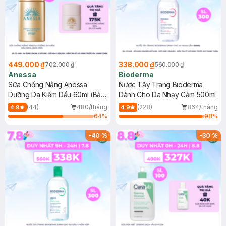
449.000 ₫
338.000 ₫
702.000 ₫
560.000 ₫
Anessa
Bioderma
Sữa Chống Nắng Anessa
Nước Tẩy Trang Bioderma
Dưỡng Da Kiềm Dầu 60ml (Bản
Dành Cho Da Nhạy Cảm 500ml
Mới)
(44)
480/tháng
(228)
864/tháng
4.9
4.9
64
%
98
%
-
40
%
-
30
%