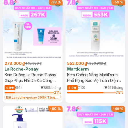
-
38
%
-
59
%
278.000 ₫
553.000 ₫
445.000 ₫
1.350.000 ₫
La Roche-Posay
Martiderm
Kem Dưỡng La Roche-Posay
Kem Chống Nắng MartiDerm
Giúp Phục Hồi Da Đa Công
Phổ Rộng Bảo Vệ Toàn Diện
Dụng 40ml
40ml
(56)
895/tháng
(110)
251/tháng
4.9
4.9
21
%
75
%
Bill La roche-posay 399K Tặng
Gel rửa mặt da dầu nhạy cảm 50ml
(SL có hạn)
-
60
%
-
49
%