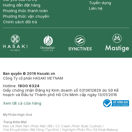
Tuyển dụng
Hướng dẫn đặt hàng
Liên hệ
Phương thức thanh toán
Phương thức vận chuyển
Chính sách đổi trả
Synctives
Clinic
Dermahair
Mastige
Bản quyền © 2016 Hasaki.vn
Công Ty cổ phần HASAKI VIETNAM
Hotline:
1800 6324
Giấy chứng nhận Đăng ký Kinh doanh số 0313612829 do Sở Kế
hoạch và Đầu tư Thành phố Hồ Chí Minh cấp ngày 13/01/2016
Xem tất cả cửa hàng
Mỹ Phẩm High-End
Trang Điểm Mặt
Kem Lót
/
Kem Nền
/
Phấn Nền
/
BB / CC Cream
/
Phấn Nước Cushion
/
Che Khuyết Điểm
/
Má Hồng
/
Tạo Khối / Highlight
/
Phấn Phủ
/
Xịt Khoá Makeup