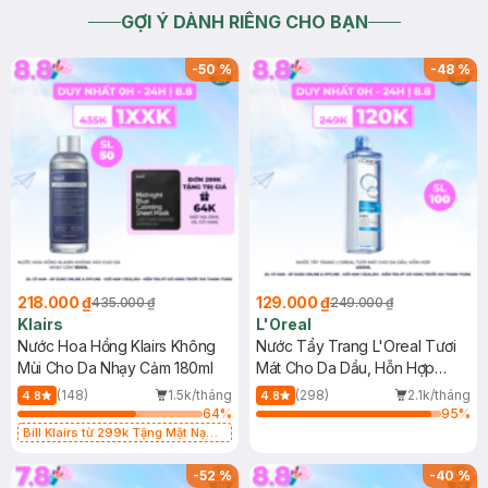
GỢI Ý DÀNH RIÊNG CHO BẠN
-
50
%
-
48
%
218.000 ₫
129.000 ₫
435.000 ₫
249.000 ₫
Klairs
L'Oreal
Nước Hoa Hồng Klairs Không
Nước Tẩy Trang L'Oreal Tươi
Mùi Cho Da Nhạy Cảm 180ml
Mát Cho Da Dầu, Hỗn Hợp
400ml
(148)
1.5k/tháng
(298)
2.1k/tháng
4.8
4.8
64
%
95
%
Bill Klairs từ 299k Tặng Mặt Nạ
Làm Dịu Da & Kiểm Soát Dầu Nhờn
25ml (SL Có Hạn)
-
52
%
-
40
%