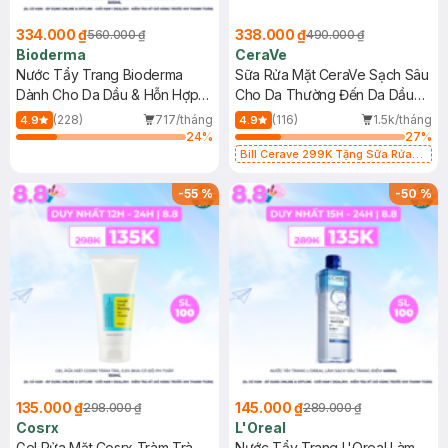
334.000 ₫
338.000 ₫
560.000 ₫
490.000 ₫
Bioderma
CeraVe
Nước Tẩy Trang Bioderma
Sữa Rửa Mặt CeraVe Sạch Sâu
Dành Cho Da Dầu & Hỗn Hợp
Cho Da Thường Đến Da Dầu
500ml
473ml
(228)
717/tháng
(116)
1.5k/tháng
4.9
4.9
24
%
27
%
Bill Cerave 299K Tặng Sữa Rửa
Mặt Cerave 30ml (SL có hạn)
-
55
%
-
50
%
135.000 ₫
145.000 ₫
298.000 ₫
289.000 ₫
Cosrx
L'Oreal
Gel Rửa Mặt Cosrx Tràm Trà,
Nước Tẩy Trang L'Oreal Làm