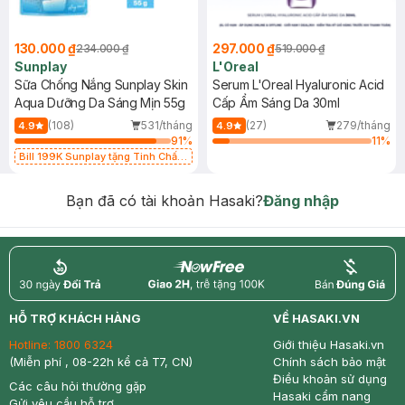
130.000 ₫
297.000 ₫
234.000 ₫
519.000 ₫
Sunplay
L'Oreal
Sữa Chống Nắng Sunplay Skin
Serum L'Oreal Hyaluronic Acid
Aqua Dưỡng Da Sáng Mịn 55g
Cấp Ẩm Sáng Da 30ml
(108)
531/tháng
(27)
279/tháng
4.9
4.9
91
%
11
%
Bill 199K Sunplay tặng Tinh Chất
Chống Nắng 7g trị giá 30K (SL có
hạn)
Bạn đã có tài khoản Hasaki?
Đăng nhập
return
nowfree
price
HỖ TRỢ KHÁCH HÀNG
VỀ HASAKI.VN
Hotline:
1800 6324
Giới thiệu Hasaki.vn
(Miễn phí , 08-22h kể cả T7, CN)
Chính sách bảo mật
Điều khoản sử dụng
Các câu hỏi thường gặp
Hasaki cẩm nang
Gửi yêu cầu hỗ trợ