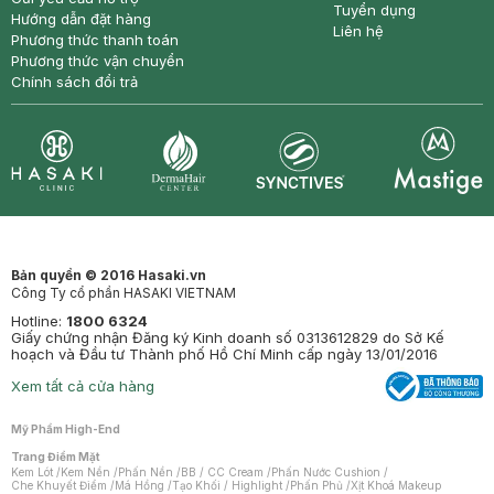
Tuyển dụng
Hướng dẫn đặt hàng
Liên hệ
Phương thức thanh toán
Phương thức vận chuyển
Chính sách đổi trả
Synctives
Clinic
Dermahair
Mastige
Bản quyền © 2016 Hasaki.vn
Công Ty cổ phần HASAKI VIETNAM
Hotline:
1800 6324
Giấy chứng nhận Đăng ký Kinh doanh số 0313612829 do Sở Kế
hoạch và Đầu tư Thành phố Hồ Chí Minh cấp ngày 13/01/2016
Xem tất cả cửa hàng
Mỹ Phẩm High-End
Trang Điểm Mặt
Kem Lót
/
Kem Nền
/
Phấn Nền
/
BB / CC Cream
/
Phấn Nước Cushion
/
Che Khuyết Điểm
/
Má Hồng
/
Tạo Khối / Highlight
/
Phấn Phủ
/
Xịt Khoá Makeup