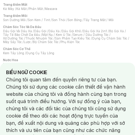
Trang Điểm Mắt
Kẻ Mày
/
Kẻ Mắt
/
Phấn Mắt
/
Mascara
Trang Điểm Môi
Son Dưỡng Môi
/
Son Kem / Tint
/
Son Thỏi
/
Son Bóng
/
Tẩy Trang Mắt / Môi
Chăm Sóc Tóc Và Da Đầu
Dầu Gội Và Dầu Xả
/
Dầu Gội
/
Dầu Xả
/
Dầu Gội Khô
/
Dầu Gội Xả 2in1
/
Bộ Gội Xả
/
Tẩy Tế Bào Chết Da Đầu
/
Mặt Nạ / Kem Ủ Tóc
/
Serum / Dầu Dưỡng Tóc
/
Xịt Dưỡng Tóc
/
Thuốc Nhuộm Tóc
/
Sản Phẩm Tạo Kiểu Tóc
/
Dụng Cụ Chăm Sóc Tóc
/
Máy Sấy Tóc
/
Lược
/
Bộ Chăm Sóc Tóc
/
Phụ Kiện Tóc
Chăm Sóc Cơ Thể
Kem Tẩy Lông
/
Dụng Cụ Tẩy Lông
Nước Hoa
Nước Hoa Nữ
/
Nước Hoa Nam
/
Nước Hoa Cao Cấp
/
Xịt Thơm Toàn Thân
/
Nước Hoa Vùng Kín
Notice about cookies usage
BIỂU NGỮ COOKIE
Chăm Sóc Cá Nhân
Chúng tôi quan tâm đến quyền riêng tư của bạn.
Chống Muỗi
/
Khẩu Trang
/
Máy Massage
/
Mặt Nạ Xông Hơi
/
Nước Rửa Tay
/
Sản Phẩm Chăm Sóc Khác
/
Bàn Chải Đánh Răng
/
Bàn Chải Điện
/
Chúng tôi sử dụng các cookie cần thiết để vận hành
Hỗ Trợ Trắng Răng
/
Kem Đánh Răng
/
Máy Tăm Nước
/
Nước Súc Miệng
/
Tăm / Chỉ Nha Khoa
/
Xịt Thơm Miệng
/
Dung Dịch Vệ Sinh
/
Dưỡng Vùng Kín
/
website của chúng tôi và đồng hành cùng bạn trong
Khăn Ướt Vệ Sinh Vùng Kín
/
Băng Vệ Sinh
/
Tampon
/
Bọt Cạo Râu
/
Dao Cạo Râu
/
Máy Cạo Râu
suốt quá trình điều hướng. Với sự đồng ý của bạn,
Vấn Đề Về Da
chúng tôi và các đối tác của chúng tôi cũng sử dụng
Da Dầu / Lỗ Chân Lông To
/
Da Khô / Mất Nước
/
Da Lão Hóa
/
Da Mụn
/
Da Nhạy Cảm / Kích Ứng
/
Da Xỉn Màu
/
Thâm / Nám / Tàn Nhang
/
cookie để theo dõi các hoạt động trực tuyến của
Quầng Thâm & Bọng Mắt
/
Sẹo
/
Viêm Da Cơ Địa
bạn, đề xuất nội dung và quảng cáo phù hợp với sở
Dụng Cụ / Phụ Kiện Chăm Sóc Da
Chat i
Bông Tẩy Trang
/
Khăn Lau Mặt Khô
/
Dụng Cụ / Máy Rửa Mặt
/
Máy Chăm Sóc Da
/
thích và ưu tiên của bạn cũng như các chức năng
Dụng Cụ Chăm Sóc Khác