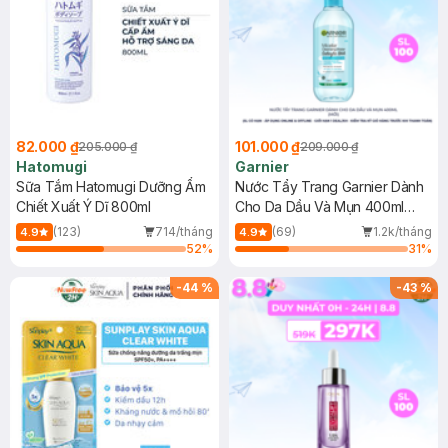
82.000 ₫
101.000 ₫
205.000 ₫
209.000 ₫
Hatomugi
Garnier
Sữa Tắm Hatomugi Dưỡng Ẩm
Nước Tẩy Trang Garnier Dành
Chiết Xuất Ý Dĩ 800ml
Cho Da Dầu Và Mụn 400ml
(Mới)
(123)
714/tháng
(69)
1.2k/tháng
4.9
4.9
52
%
31
%
-
44
%
-
43
%