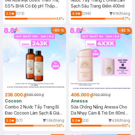
0.5% BHA Có Độ pH Thấp
Sạch Sâu Trang Điểm 400ml
150ml
(173)
(298)
916/tháng
5.0
4.8
44
%
67
%
-
60
%
-
42
%
238.000 ₫
406.000 ₫
590.000 ₫
702.000 ₫
Cocoon
Anessa
Combo 2 Nước Tẩy Trang Bí
Sữa Chống Nắng Anessa Cho
Đao Cocoon Làm Sạch & Giảm
Da Nhạy Cảm & Trẻ Em 60ml
Dầu 500ml
(Mới)
(57)
1.6k/tháng
(23)
436/tháng
5.0
5.0
56
%
60
%