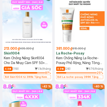
213.000 ₫
381.000 ₫
495.000 ₫
610.000 ₫
Skin1004
La Roche-Posay
Kem Chống Nắng Skin1004
Kem Chống Nắng La Roche-
Cho Da Nhạy Cảm SPF 50+
Posay Phổ Rộng, Nâng Tông
50ml
Kiềm Dầu 50ml
(119)
1.1k/tháng
(28)
676/tháng
4.8
4.9
81
%
25
%
Bill Skin1004 từ 399k Tặng Kem
Bill La roche-posay 399K Tặng
Chống Nắng Cho Da Nhạy Cảm
Gel rửa mặt da dầu nhạy cảm 50ml
SPF 50+ 20ml (SL Có Hạn)
(SL có hạn)
-
42
%
-
40
%