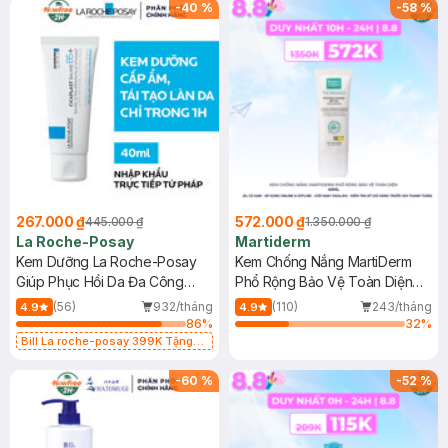
-
40
%
-
58
%
267.000 ₫
572.000 ₫
445.000 ₫
1.350.000 ₫
La Roche-Posay
Martiderm
Kem Dưỡng La Roche-Posay
Kem Chống Nắng MartiDerm
Giúp Phục Hồi Da Đa Công
Phổ Rộng Bảo Vệ Toàn Diện
Dụng 40ml
40ml
(56)
932/tháng
(110)
243/tháng
4.9
4.9
86
%
32
%
Bill La roche-posay 399K Tặng
Gel rửa mặt da dầu nhạy cảm 50ml
(SL có hạn)
-
60
%
-
52
%