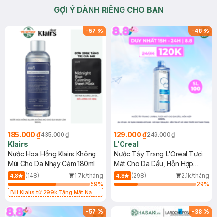
GỢI Ý DÀNH RIÊNG CHO BẠN
-
57
%
-
48
%
185.000 ₫
129.000 ₫
435.000 ₫
249.000 ₫
Klairs
L'Oreal
Nước Hoa Hồng Klairs Không
Nước Tẩy Trang L'Oreal Tươi
Mùi Cho Da Nhạy Cảm 180ml
Mát Cho Da Dầu, Hỗn Hợp
400ml
(148)
1.7k/tháng
(298)
2.1k/tháng
4.8
4.8
59
%
29
%
Bill Klairs từ 299k Tặng Mặt Nạ
Làm Dịu Da & Kiểm Soát Dầu Nhờn
25ml (SL Có Hạn)
-
57
%
-
38
%