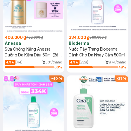
406.000 ₫
334.000 ₫
702.000 ₫
560.000 ₫
Anessa
Bioderma
Sữa Chống Nắng Anessa
Nước Tẩy Trang Bioderma
Dưỡng Da Kiềm Dầu 60ml (Bản
Dành Cho Da Nhạy Cảm 500ml
Mới)
(44)
531/tháng
(228)
874/tháng
4.9
4.9
60
%
48
%
-
40
%
-
31
%