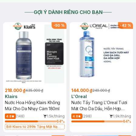
GỢI Ý DÀNH RIÊNG CHO BẠN
-
50
%
-
42
%
218.000 ₫
144.000 ₫
435.000 ₫
249.000 ₫
Klairs
L'Oreal
Nước Hoa Hồng Klairs Không
Nước Tẩy Trang L'Oreal Tươi
Mùi Cho Da Nhạy Cảm 180ml
Mát Cho Da Dầu, Hỗn Hợp
400ml
(148)
1.5k/tháng
(298)
1.9k/tháng
4.8
4.8
64
%
64
%
Bill Klairs từ 299k Tặng Mặt Nạ
Làm Dịu Da & Kiểm Soát Dầu Nhờn