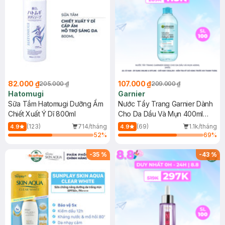
82.000 ₫
107.000 ₫
205.000 ₫
209.000 ₫
Hatomugi
Garnier
Sữa Tắm Hatomugi Dưỡng Ẩm
Nước Tẩy Trang Garnier Dành
Chiết Xuất Ý Dĩ 800ml
Cho Da Dầu Và Mụn 400ml
(Mới)
(123)
714/tháng
(69)
1.1k/tháng
4.9
4.9
52
%
69
%
-
35
%
-
43
%