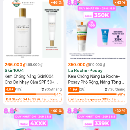
25ml (SL Có Hạn)
-
46
%
-
43
%
266.000 ₫
350.000 ₫
495.000 ₫
610.000 ₫
Skin1004
La Roche-Posay
Kem Chống Nắng Skin1004
Kem Chống Nắng La Roche-
Cho Da Nhạy Cảm SPF 50+
Posay Phổ Rộng, Nâng Tông
50ml
Kiềm Dầu 50ml
(119)
905/tháng
(28)
736/tháng
4.8
4.9
64
%
98
%
Bill Skin1004 từ 399k Tặng Kem
Bill La roche-posay 399K Tặng
Chống Nắng Cho Da Nhạy Cảm
Gel rửa mặt da dầu nhạy cảm 50ml
SPF 50+ 20ml (SL Có Hạn)
(SL có hạn)
-
40
%
-
32
%