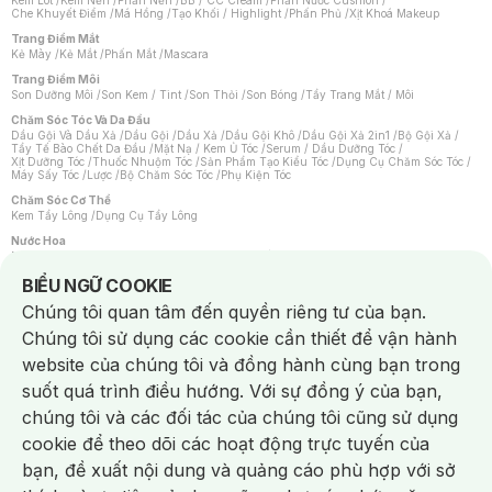
Kem Lót
/
Kem Nền
/
Phấn Nền
/
BB / CC Cream
/
Phấn Nước Cushion
/
Che Khuyết Điểm
/
Má Hồng
/
Tạo Khối / Highlight
/
Phấn Phủ
/
Xịt Khoá Makeup
Trang Điểm Mắt
Kẻ Mày
/
Kẻ Mắt
/
Phấn Mắt
/
Mascara
Trang Điểm Môi
Son Dưỡng Môi
/
Son Kem / Tint
/
Son Thỏi
/
Son Bóng
/
Tẩy Trang Mắt / Môi
Chăm Sóc Tóc Và Da Đầu
Dầu Gội Và Dầu Xả
/
Dầu Gội
/
Dầu Xả
/
Dầu Gội Khô
/
Dầu Gội Xả 2in1
/
Bộ Gội Xả
/
Tẩy Tế Bào Chết Da Đầu
/
Mặt Nạ / Kem Ủ Tóc
/
Serum / Dầu Dưỡng Tóc
/
Xịt Dưỡng Tóc
/
Thuốc Nhuộm Tóc
/
Sản Phẩm Tạo Kiểu Tóc
/
Dụng Cụ Chăm Sóc Tóc
/
Máy Sấy Tóc
/
Lược
/
Bộ Chăm Sóc Tóc
/
Phụ Kiện Tóc
Chăm Sóc Cơ Thể
Kem Tẩy Lông
/
Dụng Cụ Tẩy Lông
Nước Hoa
Nước Hoa Nữ
/
Nước Hoa Nam
/
Nước Hoa Cao Cấp
/
Xịt Thơm Toàn Thân
/
Nước Hoa Vùng Kín
Notice about cookies usage
BIỂU NGỮ COOKIE
Chăm Sóc Cá Nhân
Chúng tôi quan tâm đến quyền riêng tư của bạn.
Chống Muỗi
/
Khẩu Trang
/
Máy Massage
/
Mặt Nạ Xông Hơi
/
Nước Rửa Tay
/
Sản Phẩm Chăm Sóc Khác
/
Bàn Chải Đánh Răng
/
Bàn Chải Điện
/
Chúng tôi sử dụng các cookie cần thiết để vận hành
Hỗ Trợ Trắng Răng
/
Kem Đánh Răng
/
Máy Tăm Nước
/
Nước Súc Miệng
/
Tăm / Chỉ Nha Khoa
/
Xịt Thơm Miệng
/
Dung Dịch Vệ Sinh
/
Dưỡng Vùng Kín
/
website của chúng tôi và đồng hành cùng bạn trong
Khăn Ướt Vệ Sinh Vùng Kín
/
Băng Vệ Sinh
/
Tampon
/
Bọt Cạo Râu
/
Dao Cạo Râu
/
Máy Cạo Râu
suốt quá trình điều hướng. Với sự đồng ý của bạn,
Vấn Đề Về Da
chúng tôi và các đối tác của chúng tôi cũng sử dụng
Da Dầu / Lỗ Chân Lông To
/
Da Khô / Mất Nước
/
Da Lão Hóa
/
Da Mụn
/
Da Nhạy Cảm / Kích Ứng
/
Da Xỉn Màu
/
Thâm / Nám / Tàn Nhang
/
cookie để theo dõi các hoạt động trực tuyến của
Quầng Thâm & Bọng Mắt
/
Sẹo
/
Viêm Da Cơ Địa
bạn, đề xuất nội dung và quảng cáo phù hợp với sở
Dụng Cụ / Phụ Kiện Chăm Sóc Da
Chat i
Bông Tẩy Trang
/
Khăn Lau Mặt Khô
/
Dụng Cụ / Máy Rửa Mặt
/
Máy Chăm Sóc Da
/