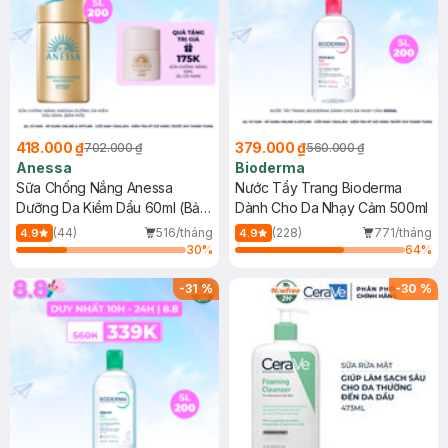
418.000 ₫
379.000 ₫
702.000 ₫
560.000 ₫
Anessa
Bioderma
Sữa Chống Nắng Anessa
Nước Tẩy Trang Bioderma
Dưỡng Da Kiềm Dầu 60ml (Bản
Dành Cho Da Nhạy Cảm 500ml
Mới)
(44)
516/tháng
(228)
771/tháng
4.9
4.9
30
%
64
%
-
31
%
-
30
%