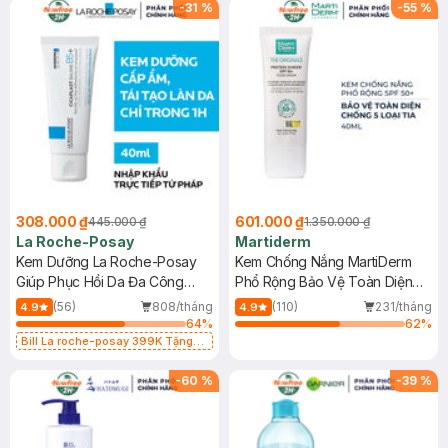
-
31
%
-
55
%
308.000 ₫
601.000 ₫
445.000 ₫
1.350.000 ₫
La Roche-Posay
Martiderm
Kem Dưỡng La Roche-Posay
Kem Chống Nắng MartiDerm
Giúp Phục Hồi Da Đa Công
Phổ Rộng Bảo Vệ Toàn Diện
Dụng 40ml
40ml
(56)
808/tháng
(110)
231/tháng
4.9
4.9
64
%
62
%
Bill La roche-posay 399K Tặng
Gel rửa mặt da dầu nhạy cảm 50ml
(SL có hạn)
-
60
%
-
39
%