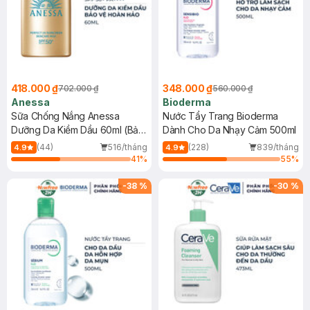
418.000 ₫
348.000 ₫
702.000 ₫
560.000 ₫
Anessa
Bioderma
Sữa Chống Nắng Anessa
Nước Tẩy Trang Bioderma
Dưỡng Da Kiềm Dầu 60ml (Bản
Dành Cho Da Nhạy Cảm 500ml
Mới)
(44)
516/tháng
(228)
839/tháng
4.9
4.9
41
%
55
%
-
38
%
-
30
%