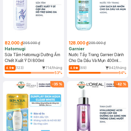
82.000 ₫
128.000 ₫
205.000 ₫
209.000 ₫
Hatomugi
Garnier
Sữa Tắm Hatomugi Dưỡng Ẩm
Nước Tẩy Trang Garnier Dành
Chiết Xuất Ý Dĩ 800ml
Cho Da Dầu Và Mụn 400ml
(Mới)
(123)
714/tháng
(69)
942/tháng
4.9
4.9
53
%
64
%
-
35
%
-
42
%