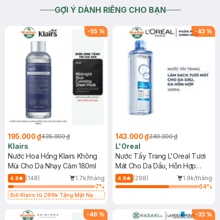
GỢI Ý DÀNH RIÊNG CHO BẠN
-
55
%
-
43
%
195.000 ₫
143.000 ₫
435.000 ₫
249.000 ₫
Klairs
L'Oreal
Nước Hoa Hồng Klairs Không
Nước Tẩy Trang L'Oreal Tươi
Mùi Cho Da Nhạy Cảm 180ml
Mát Cho Da Dầu, Hỗn Hợp
400ml
(148)
1.7k/tháng
(298)
1.9k/tháng
4.8
4.8
7
%
64
%
Bill Klairs từ 299k Tặng Mặt Nạ
Làm Dịu Da & Kiểm Soát Dầu Nhờn
25ml (SL Có Hạn)
-
46
%
-
33
%