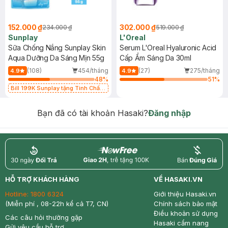
152.000 ₫
302.000 ₫
234.000 ₫
519.000 ₫
Sunplay
L'Oreal
Sữa Chống Nắng Sunplay Skin
Serum L'Oreal Hyaluronic Acid
Aqua Dưỡng Da Sáng Mịn 55g
Cấp Ẩm Sáng Da 30ml
(108)
454/tháng
(27)
275/tháng
4.9
4.9
48
%
51
%
Bill 199K Sunplay tặng Tinh Chất
Chống Nắng 7g trị giá 30K (SL có
hạn)
Bạn đã có tài khoản Hasaki?
Đăng nhập
return
nowfree
price
HỖ TRỢ KHÁCH HÀNG
VỀ HASAKI.VN
Hotline:
1800 6324
Giới thiệu Hasaki.vn
(Miễn phí , 08-22h kể cả T7, CN)
Chính sách bảo mật
Điều khoản sử dụng
Các câu hỏi thường gặp
Hasaki cẩm nang
Gửi yêu cầu hỗ trợ