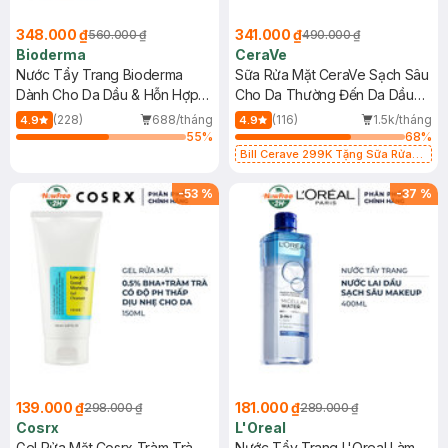
348.000 ₫
341.000 ₫
560.000 ₫
490.000 ₫
Bioderma
CeraVe
Nước Tẩy Trang Bioderma
Sữa Rửa Mặt CeraVe Sạch Sâu
Dành Cho Da Dầu & Hỗn Hợp
Cho Da Thường Đến Da Dầu
500ml
473ml
(228)
688/tháng
(116)
1.5k/tháng
4.9
4.9
55
%
68
%
Bill Cerave 299K Tặng Sữa Rửa
Mặt Cerave 30ml (SL có hạn)
-
53
%
-
37
%
139.000 ₫
181.000 ₫
298.000 ₫
289.000 ₫
Cosrx
L'Oreal
Gel Rửa Mặt Cosrx Tràm Trà,
Nước Tẩy Trang L'Oreal Làm