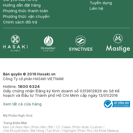
Tuyển dụng
Hướng dẫn đặt hàng
Liên hệ
Phương thức thanh toán
Phương thức vận chuyển
Chính sách đổi trả
Synctives
Clinic
Dermahair
Mastige
Bản quyền © 2016 Hasaki.vn
Công Ty cổ phần HASAKI VIETNAM
Hotline:
1800 6324
Giấy chứng nhận Đăng ký Kinh doanh số 0313612829 do Sở Kế
hoạch và Đầu tư Thành phố Hồ Chí Minh cấp ngày 13/01/2016
Xem tất cả cửa hàng
Mỹ Phẩm High-End
Trang Điểm Mặt
Kem Lót
/
Kem Nền
/
Phấn Nền
/
BB / CC Cream
/
Phấn Nước Cushion
/
Che Khuyết Điểm
/
Má Hồng
/
Tạo Khối / Highlight
/
Phấn Phủ
/
Xịt Khoá Makeup