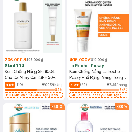
266.000 ₫
406.000 ₫
495.000 ₫
610.000 ₫
Skin1004
La Roche-Posay
Kem Chống Nắng Skin1004
Kem Chống Nắng La Roche-
Cho Da Nhạy Cảm SPF 50+
Posay Phổ Rộng, Nâng Tông
50ml
Kiềm Dầu 50ml
(119)
905/tháng
(28)
635/tháng
4.8
4.9
64
%
64
%
Bill Skin1004 từ 399k Tặng Kem
Bill La roche-posay 399K Tặng
Chống Nắng Cho Da Nhạy Cảm
Gel rửa mặt da dầu nhạy cảm 50ml
SPF 50+ 20ml (SL Có Hạn)
(SL có hạn)
-
40
%
-
38
%