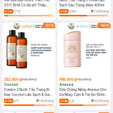
0.5% BHA Có Độ pH Thấp
Sạch Sâu Trang Điểm 400ml
150ml
(173)
(298)
734/tháng
5.0
4.8
10
%
64
%
-
57
%
-
40
%
252.000 ₫
418.000 ₫
590.000 ₫
702.000 ₫
Cocoon
Anessa
Combo 2 Nước Tẩy Trang Bí
Sữa Chống Nắng Anessa Cho
Đao Cocoon Làm Sạch & Giảm
Da Nhạy Cảm & Trẻ Em 60ml
Dầu 500ml
(Mới)
(57)
1.5k/tháng
(23)
423/tháng
5.0
5.0
70
%
56
%