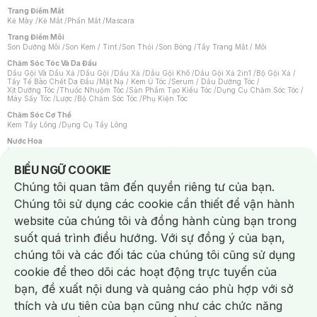
Trang Điểm Mắt
Kẻ Mày
/
Kẻ Mắt
/
Phấn Mắt
/
Mascara
Trang Điểm Môi
Son Dưỡng Môi
/
Son Kem / Tint
/
Son Thỏi
/
Son Bóng
/
Tẩy Trang Mắt / Môi
Chăm Sóc Tóc Và Da Đầu
Dầu Gội Và Dầu Xả
/
Dầu Gội
/
Dầu Xả
/
Dầu Gội Khô
/
Dầu Gội Xả 2in1
/
Bộ Gội Xả
/
Tẩy Tế Bào Chết Da Đầu
/
Mặt Nạ / Kem Ủ Tóc
/
Serum / Dầu Dưỡng Tóc
/
Xịt Dưỡng Tóc
/
Thuốc Nhuộm Tóc
/
Sản Phẩm Tạo Kiểu Tóc
/
Dụng Cụ Chăm Sóc Tóc
/
Máy Sấy Tóc
/
Lược
/
Bộ Chăm Sóc Tóc
/
Phụ Kiện Tóc
Chăm Sóc Cơ Thể
Kem Tẩy Lông
/
Dụng Cụ Tẩy Lông
Nước Hoa
Nước Hoa Nữ
/
Nước Hoa Nam
/
Nước Hoa Cao Cấp
/
Xịt Thơm Toàn Thân
/
Nước Hoa Vùng Kín
Notice about cookies usage
BIỂU NGỮ COOKIE
Chăm Sóc Cá Nhân
Chúng tôi quan tâm đến quyền riêng tư của bạn.
Chống Muỗi
/
Khẩu Trang
/
Máy Massage
/
Mặt Nạ Xông Hơi
/
Nước Rửa Tay
/
Sản Phẩm Chăm Sóc Khác
/
Bàn Chải Đánh Răng
/
Bàn Chải Điện
/
Chúng tôi sử dụng các cookie cần thiết để vận hành
Hỗ Trợ Trắng Răng
/
Kem Đánh Răng
/
Máy Tăm Nước
/
Nước Súc Miệng
/
Tăm / Chỉ Nha Khoa
/
Xịt Thơm Miệng
/
Dung Dịch Vệ Sinh
/
Dưỡng Vùng Kín
/
website của chúng tôi và đồng hành cùng bạn trong
Khăn Ướt Vệ Sinh Vùng Kín
/
Băng Vệ Sinh
/
Tampon
/
Bọt Cạo Râu
/
Dao Cạo Râu
/
Máy Cạo Râu
suốt quá trình điều hướng. Với sự đồng ý của bạn,
Vấn Đề Về Da
chúng tôi và các đối tác của chúng tôi cũng sử dụng
Da Dầu / Lỗ Chân Lông To
/
Da Khô / Mất Nước
/
Da Lão Hóa
/
Da Mụn
/
Da Nhạy Cảm / Kích Ứng
/
Da Xỉn Màu
/
Thâm / Nám / Tàn Nhang
/
cookie để theo dõi các hoạt động trực tuyến của
Quầng Thâm & Bọng Mắt
/
Sẹo
/
Viêm Da Cơ Địa
bạn, đề xuất nội dung và quảng cáo phù hợp với sở
Dụng Cụ / Phụ Kiện Chăm Sóc Da
Chat i
Bông Tẩy Trang
/
Khăn Lau Mặt Khô
/
Dụng Cụ / Máy Rửa Mặt
/
Máy Chăm Sóc Da
/
thích và ưu tiên của bạn cũng như các chức năng
Dụng Cụ Chăm Sóc Khác